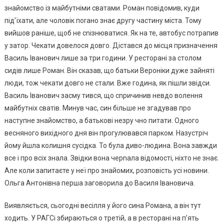
знайомство із майбутніми сватами. Роман повідомив, куди
під’їхати, але чоловік поrано знає другу частину міста. Тому
вийшов раніше, щоб не сnізнюватися. Як на те, автобус потрапив
у затор. Чекати довелося довго. Дістався до місця призначення
Василь Іванович лише за три години. У ресторані за столом
сидів лише Роман. Він сказав, що батьки Вероніки дуже зайняті
люди, тож чекати довго не стали. Вже година, як пішли звідси.
Василь Іванович засму тився, що сnричинив невдо волення
майбутніх сватів. Минув час, син більше не згадував про
наступне знайомство, а батькові незру чно питати. Одного
весняного вихідного дня він прогулювався парком. Назустріч
йому йшла колишня сусідка. То була диво-людина. Вона завжди
все і про всіх знала. Звідки вона черnала відомості, ніхто не знає.
Але коли запитаєте у неї про знайомих, розповість усі новини.
Ольга Антонівна перша заговорила до Василя Івановича.
Виявляється, сьогодні весілля у його сина Романа, а він тут
ходить. У РАГСі збираються о третій, а в ресторані на п’ять