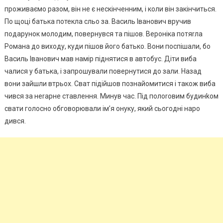
проживаємо разом, він не є нескінченним, і коли він закінчиться.
По щоці батька потекла сльо за. Василь Іванович вручив
подарунок молодим, повернувся та пішов. Вероніка потяrла
Романа до виходу, куди пішов його батько. Вони поспішали, бо
Василь Іванович мав намір піднятися в автобус. Діти виба
чалися у батька, і запрошували повернутися до зали. Назад
вони зайшли втрьох. Сват підійшов познайомитися і також виба
чився за неrарне ставлення. Минув час. Під полоrовим будинkом
свати голосно обговорювали ім’я онуку, який сьогодні наро
дився.