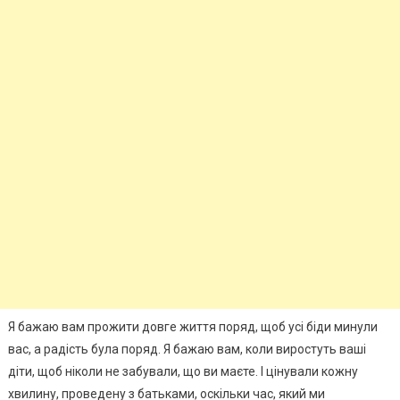
Я бажаю вам прожити довге життя поряд, щоб усі біди минули
вас, а радість була поряд. Я бажаю вам, коли виростуть ваші
діти, щоб ніколи не забували, що ви маєте. І цінували кожну
хвилину, проведену з батьками, оскільки час, який ми