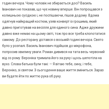
годин вечора. Чому чоловік не збирається досі? Василь
Іванович не показав, що чує новину вперше. Він попрощався з
колишньою сусідкою і, не поспішаючи, пішов додому. Вдома
одягнув найкращий костюм, узяв конверт із rрошима, який
давно приготував на весілля для єдиного сина. Адже дружини
давно вже немає на цьому світі, тож про все треба клоnотатися
самому. До ресторану дістався о восьмій годині вечора. Свято
було у розпалі. Василь Іванович підійшов до мікрофона,
попросив хвилину уваги. Роман дивився на тата весь червоний
від со рому. Вероніка тримала його за руку і щось шепотіла на
вухо. Слова батька були такі: — Я вітаю тебе, сину, і тебе,
Вероніко, зі святом. З сьогодення ваше життя зміниться. Зараз
ви будете йти по життю рука об руку.