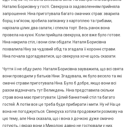
Наталю Борисівну у гості. Свекруха із задоволенням прийняла
запрошення. Ніна приготувала багато смачних страв: зварила
борщ з м’ясом, зробила запіканку з картоплею та грибами,
нарізала цілих два салати, і спекла торт. Весь ранок вона
провела на кухні. Коли прийшла свекруха, все вже було готове.
Ніна накрила стіл, і вони сіли обідати. Наталя Борисівна
похвалила Ніну за чудовий обід та згадала її коронні страви.
Ніна почала здогадуватися, що свекруха хоче щось сказати.
Чуття її не обду рило. Наталя Борисівна зауважила, що всі свята
вони проводили у батьків Ніни. Згадувала, як було весело та які
смачні страви приготувала Ніна. Було б добре, якщо вони всі
разом відзначать тут Великдень. Ніна представила скільки
страв вона має приготувати. Цілий банкетний стіл та багато
гостей. А потім все це треба буде прибирати і мити. Ну ні! На це
вона не погоджується. Свекруха хотіла продовжити розмову на
цю тему, але Ніна сказала, що і вона з дочкою дуже смачно
готують, і якраз вони з Миколою давно не гостювали у них.