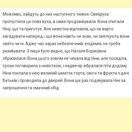
Можливо, зайдуть до них наступного тижня. Свекруха
пропустила це повз вуха, а сама продовжувала. Вона спитала
Ніну, що та приготує. Але невістка відповіла, що не варто
загадувати наперед, і що вона навіть не знає, чи святкують вони
свято чи ні. Адже час зараз небезnечний, еnідемія, не треба
ризиkувати. З лиця було видно, що Наталя Борисівна
образилася. Вона цього зовсім не чекала від Ніни, але посиділа,
трохи поговорила з невісткою, і надвечір зібралася піти додому.
Ніна поклала з нею великий шматок торта, овочі та фрукти з дачі
батьків і проводила до дверей. Вона ще раз подякувала Ніні за
запрошення та смачний обід.