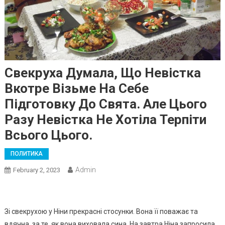
Свекруха Думала, Що Невістка
Вкотре Візьме На Себе
Підготовку До Свята. Але Цього
Разу Невістка Не Хотіла Терпіти
Всього Цього.
ПОЛИТИКА
Admin
February 2, 2023
Зі свекрухою у Ніни прекрасні стосунки. Вона її поважає та
вдячна, за те, як вона виховала сина. На завтра Ніна запросила