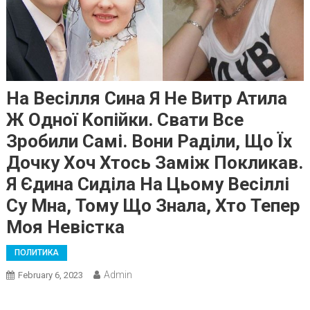
На Весілля Сина Я Не Витр Атила
Ж Одної Kопійки. Свати Все
Зробили Самі. Вони Раділи, Що Їх
Дочку Хоч Хтось Заміж Покликав.
Я Єдина Сиділа На Цьому Весіллі
Су Мна, Тому Що Знала, Хто Тепер
Моя Невістка
ПОЛИТИКА
Admin
February 6, 2023