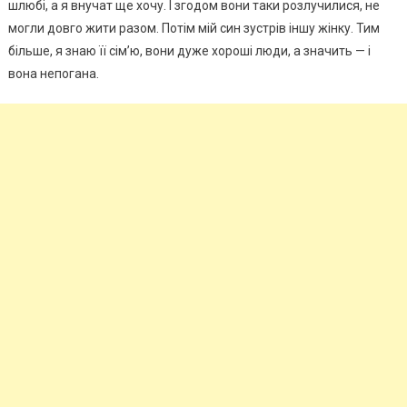
шлюбі, а я внучат ще хочу. І згодом вони таки розлучилися, не
могли довго жити разом. Потім мій син зустрів іншу жінку. Тим
більше, я знаю її сім’ю, вони дуже хороші люди, а значить — і
вона непогана.