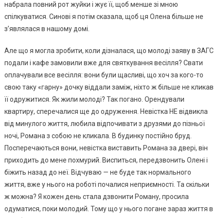
набрала повний рот жуйки і жує її, щоб менше зі мною
спілкуватися. Синові я потім сказала, щоб ця Олена більше не
з’являлася в нашому домі.
Але що я могла зробити, коли дізналася, що молоді заяву в ЗАГС
подали і кафе замовили вже для святкування весілля? Свати
оплачували все весілля: вони були щасливі, що хоч за кого-то
свою таку «гарну» дочку віддали заміж, ніхто ж більше не кликав
її одружитися. Як жили молоді? Так погано. Орендували
квартиру, сперечалися ще до одруження. Невістка НЕ відвикла
від минулого життя, любила відпочивати з друзями до пізньої
ночі, Романа з собою не кликала. В будинку постійно бруд.
Посперечаються вони, невістка виставить Романа за двері, він
приходить до мене похмурий. Виспиться, передзвонить Олені і
біжить назад до неї. Відчуваю — не буде так нормального
життя, вже у нього на роботі почалися неприємності. Та скільки
ж можна? Я кожен день стала дзвонити Роману, просила
одуматися, поки молодий. Тому що у нього погане зараз життя в