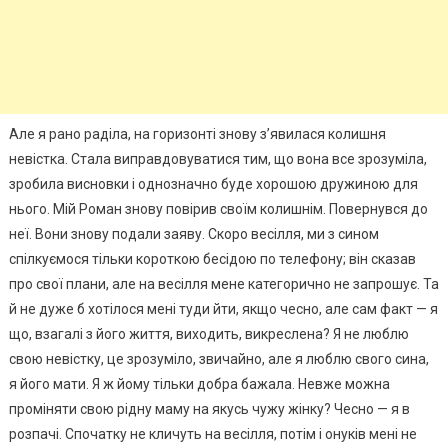
Але я рано раділа, на горизонті знову з’явилася колишня
невістка. Стала виправдовуватися тим, що вона все зрозуміла,
зробила висновки і однозначно буде хорошою дружиною для
нього. Мій Роман знову повірив своїм колишнім. Повернувся до
неї. Вони знову подали заяву. Скоро весілля, ми з сином
спілкуємося тільки короткою бесідою по телефону; він сказав
про свої плани, але на весілля мене категорично не запрошує. Та
й не дуже б хотілося мені туди йти, якщо чесно, але сам факт — я
що, взагалі з його життя, виходить, викреслена? Я не люблю
свою невістку, це зрозуміло, звичайно, але я люблю свого сина,
я його мати. Я ж йому тільки добра бажала. Невже можна
проміняти свою рідну маму на якусь чужу жінку? Чесно — я в
розпачі. Спочатку не кличуть на весілля, потім і онуків мені не