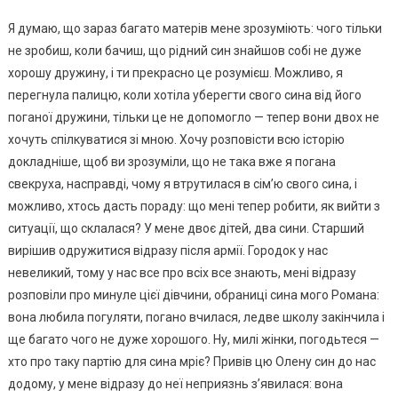
Я думаю, що зараз багато матерів мене зрозуміють: чого тільки
не зробиш, коли бачиш, що рідний син знайшов собі не дуже
хорошу дружину, і ти прекрасно це розумієш. Можливо, я
перегнула палицю, коли хотіла уберегти свого сина від його
поганої дружини, тільки це не допомогло — тепер вони двох не
хочуть спілкуватися зі мною. Хочу розповісти всю історію
докладніше, щоб ви зрозуміли, що не така вже я погана
свекруха, насправді, чому я втрутилася в сім’ю свого сина, і
можливо, хтось дасть пораду: що мені тепер робити, як вийти з
ситуації, що склалася? У мене двоє дітей, два сини. Старший
вирішив одружитися відразу після армії. Городок у нас
невеликий, тому у нас все про всіх все знають, мені відразу
розповіли про минуле цієї дівчини, обраниці сина мого Романа:
вона любила погуляти, погано вчилася, ледве школу закінчила і
ще багато чого не дуже хорошого. Ну, милі жінки, погодьтеся —
хто про таку партію для сина мріє? Привів цю Олену син до нас
додому, у мене відразу до неї неприязнь з’явилася: вона