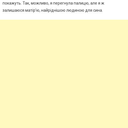
покажуть. Так, можливо, я перегнула палицю, але я ж
залишаюся матір’ю, найріднішою людиною для сина.