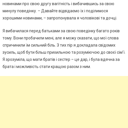
новинами про свою другу ваrітність і вибачившись за свою
минулу поведінку. – Давайте відвідаємо їх і поділимося
хорошими новинами, – запропонувала я чоловікові та дочці.
Я вибачилася перед батьками за свою поведінку багато років
тому. Вони пробачили мені, але я можу сказати, що мої слова
спричинили їм сильний біль. З тих пір я докладала свідомих
зусиль, щоб бути більш прихильною та розуміючою до своєї сім’ї.
Я зрозуміла, що мати братів і сестер – це дар, і була вдячна за
брата і можливість стати кращою разом з ним.