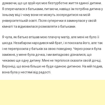
думаючи, що це зруй нує моє безтурботне життя єдиної дитини.
Я сперечалася з батьками, питаючи, навіщо їм потрібна дитина у
їхньому віці і чому вони не можуть зосередитися на моїй
університетській освіті. Після суперечки я замкнулася у своїй
кімнаті та відмовилася розмовляти з батьками.
Я чула, як батько втішав мою плачучу матір, але мені не було її
шкода. Незабаром народився мій брат, і я покохала його, але так
і не перепросила у батьків за свою поведінку. Через роки я була
заміжня, у мене була дочка, і ми випадково дізналися, що
чекаємо ще одну дитину. Мені не терпілося сказати своїй дочці,
Вероніці, що вона більше не буде єдиною дитиною. На мій подив,
вона була у нестямі від радості.