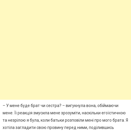
– У мене буде брат чи сестра? – вигукнула вона, обіймаючи
мене. Її реакція змусила мене зрозуміти, наскільки егоїстичною
та незрілою я була, коли батьки розповіли мені про мого брата. Я
хотіла загладити свою провину перед ними, поділившись