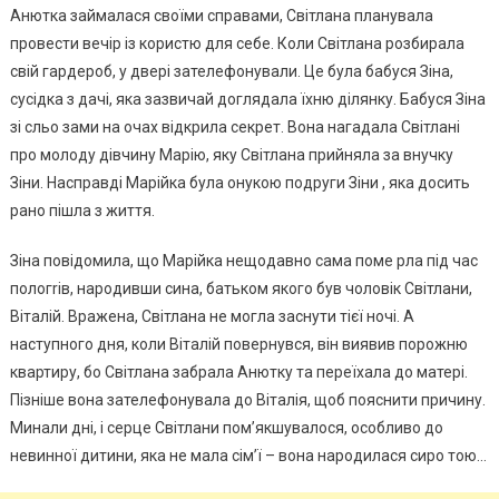
Анютка займалася своїми справами, Світлана планувала
провести вечір із користю для себе. Коли Світлана розбирала
свій гардероб, у двері зателефонували. Це була бабуся Зіна,
сусідка з дачі, яка зазвичай доглядала їхню ділянку. Бабуся Зіна
зі сльо зами на очах відкрила секрет. Вона нагадала Світлані
про молоду дівчину Марію, яку Світлана прийняла за внучку
Зіни. Насправді Марійка була онукою подруги Зіни , яка досить
рано пішла з життя.
Зіна повідомила, що Марійка нещодавно сама поме рла під час
пологrів, народивши сина, батьком якого був чоловік Світлани,
Віталій. Вражена, Світлана не могла заснути тієї ночі. А
наступного дня, коли Віталій повернувся, він виявив порожню
квартиру, бо Світлана забрала Анютку та переїхала до матері.
Пізніше вона зателефонувала до Віталія, щоб пояснити причину.
Минали дні, і серце Світлани пом’якшувалося, особливо до
невинної дитини, яка не мала сім’ї – вона народилася сиро тою…