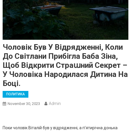
Чоловік Був У Відрядженні, Коли
До Світлани Прибігла Баба Зіна,
Щоб Відкрити Страաний Секрет –
У Чоловіка Народилася Дитина На
Боці.
ПОЛИТИКА
Admin
November 30, 2023
Поки чоловік Віталій був у відрядженні, а п’ятирічна донька