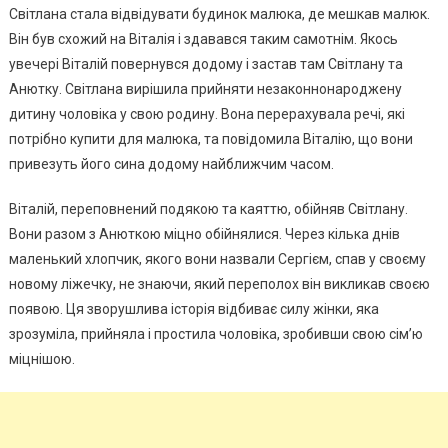
Світлана стала відвідувати будинок малюка, де мешкав малюк.
Він був схожий на Віталія і здавався таким самотнім. Якось
увечері Віталій повернувся додому і застав там Світлану та
Анютку. Світлана вирішила прийняти незаконнонароджену
дитину чоловіка у свою родину. Вона перерахувала речі, які
потрібно купити для малюка, та повідомила Віталію, що вони
привезуть його сина додому найближчим часом.
Віталій, переповнений подякою та каяттю, обійняв Світлану.
Вони разом з Анюткою міцно обійнялися. Через кілька днів
маленький хлопчик, якого вони назвали Сергієм, спав у своєму
новому ліжечку, не знаючи, який переполох він викликав своєю
появою. Ця зворушлива історія відбиває силу жінки, яка
зрозуміла, прийняла і простила чоловіка, зробивши свою сім’ю
міцнішою.