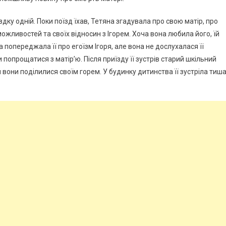
їздку одній. Поки поїзд їхав, Тетяна згадувала про свою матір, про
ожливостей та своїх відносин з Ігорем. Хоча вона любила його, їй
ма попереджала її про егоїзм Ігоря, але вона не дослухалася її
опрощатися з матір’ю. Після приїзду її зустрів старий шкільний
 вони поділилися своїм горем. У будинку дитинства її зустріла тиша