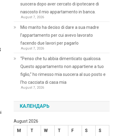
suocera dopo aver cercato di ipotecare di
nascosto il mio appartamento in banca.
August 7, 2026
Mio marito ha deciso di dare a sua madre
l’appartamento per cui avevo lavorato
facendo due lavori per pagarlo
в
August 7, 2026
“Penso che tu abbia dimenticato qualcosa.
Questo appartamento non appartiene a tuo
figlio,” ho rimesso mia suocera al suo posto e
l’ho cacciata di casa mia
August 7, 2026
КАЛЕНДАРЬ
і
August 2026
M
T
W
T
F
S
S