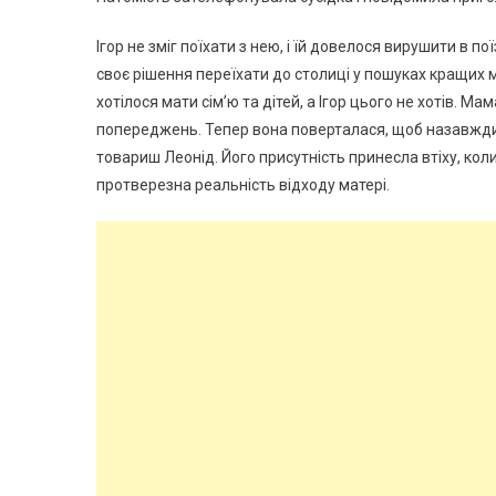
Ігор не зміг поїхати з нею, і їй довелося вирушити в по
своє рішення переїхати до столиці у пошуках кращих м
хотілося мати сім’ю та дітей, а Ігор цього не хотів. Ма
попереджень. Тепер вона поверталася, щоб назавжди п
товариш Леонід. Його присутність принесла втіху, коли
протверезна реальність відходу матері.