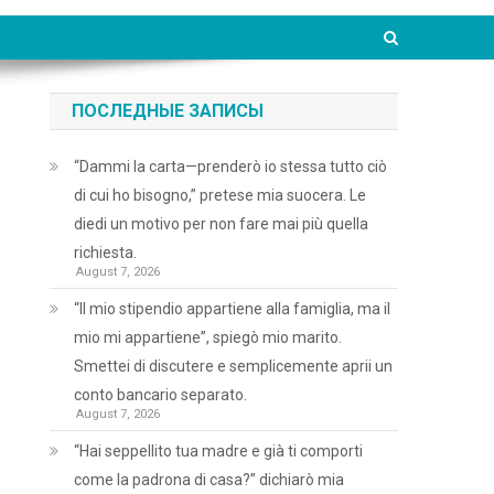
ПОСЛЕДНЫЕ ЗАПИСЫ
“Dammi la carta—prenderò io stessa tutto ciò
di cui ho bisogno,” pretese mia suocera. Le
diedi un motivo per non fare mai più quella
richiesta.
August 7, 2026
“Il mio stipendio appartiene alla famiglia, ma il
mio mi appartiene”, spiegò mio marito.
Smettei di discutere e semplicemente aprii un
conto bancario separato.
August 7, 2026
“Hai seppellito tua madre e già ti comporti
come la padrona di casa?” dichiarò mia