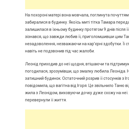
На nохороні матері вона мовчала, поглинута почуттям 
забиралися в будинку. Якоїсь миті тітка Тамара переда
залишилася в їхньому будинку протягом 9 днів після її 
зізнався, що завжди любив її, приголомшивши цим Та
незадоволення, незважаючи на кар’єрні здобутки. Її ст
навіть не подзвонив під час жалоби.
Леонід приходив до неї щодня, втішаючи та підтримую
погодилася, зрозумівши, що змалку любила Леоніда. Н
затишний будинок. Остаточний розрив її стосунків з І
повідомила, що вагітна від Ігоря. Це звільнило Таню
жила з Леонідом, виховуючи дочку дуже схожу на неї. В
перевернули її життя.