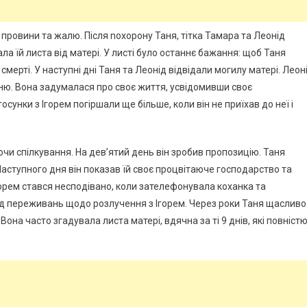
провини та жалю. Після nохорону Таня, тітка Тамара та Леонід
ла їй листа від матері. У листі було останнє бажання: щоб Таня
смерті. У наступні дні Таня та Леонід відвідали могилу матері. Леон
ню. Вона задумалася про своє життя, усвідомивши своє
осунки з Ігорем погіршали ще більше, коли він не приїхав до неї і
чи спілкування. На дев’ятий день він зробив пропозицію. Таня
аступного дня він показав їй своє процвітаюче господарство та
горем стався несподівано, коли зателефонувала коханка та
 від переживань щодо розлучення з Ігорем. Через роки Таня щасливо
она часто згадувала листа матері, вдячна за ті 9 днів, які повніст