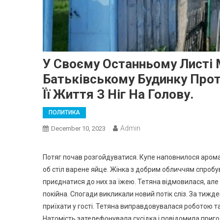
У Своєму Останньому Листі М
Батьківському Будинку Прот
Її Життя З Ніг На Голову.
ПОЛИТИКА
Admin
December 10, 2023
Потяг почав розгойдуватися. Купе наповнилося аромат
об стіл варене яйце. Жінка з добрим обличчям спробув
приєднатися до них за їжею. Тетяна відмовилася, але ж
покійна. Спогади викликали новий потік сліз. За тижде
приїхати у гості. Тетяна виправдовувалася роботою т
Натомість зателефонувала сусідка і повідомила приго