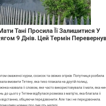
ати Тані Просила Її Залишитися У
ягом 9 Днів. Цей Термін Переверну
ом смаженої курки, сосисок та свіжих огірків. Попутниця розбила
ала вмовити Тетяну, яка тихо плакала на другій полиці,
інка назвала її словом, яке часто використовувала її мати, яка нин
нь до цього у Тетяни відбулася розмова з матір’ю, яка благала її
а відстанню, обіцяючи передзвонити. Але так і не передзвонила.
ломшливу новину про сме рть матері.