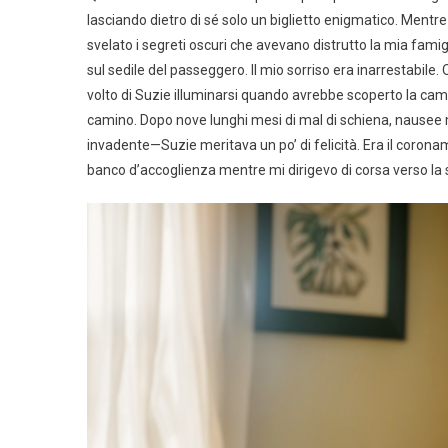
lasciando dietro di sé solo un biglietto enigmatico. Mentre
svelato i segreti oscuri che avevano distrutto la mia fami
sul sedile del passeggero. Il mio sorriso era inarrestabile.
volto di Suzie illuminarsi quando avrebbe scoperto la came
camino. Dopo nove lunghi mesi di mal di schiena, nausee m
invadente—Suzie meritava un po’ di felicità. Era il coroname
banco d’accoglienza mentre mi dirigevo di corsa verso la 