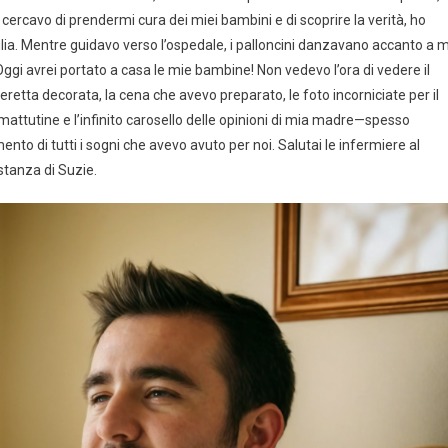
 cercavo di prendermi cura dei miei bambini e di scoprire la verità, ho
glia. Mentre guidavo verso l’ospedale, i palloncini danzavano accanto a 
 Oggi avrei portato a casa le mie bambine! Non vedevo l’ora di vedere il
retta decorata, la cena che avevo preparato, le foto incorniciate per il
attutine e l’infinito carosello delle opinioni di mia madre—spesso
nto di tutti i sogni che avevo avuto per noi. Salutai le infermiere al
stanza di Suzie.