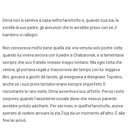
Dima non si sentiva a casa nell’orfanotrofio e, quando sua zia, la
sorella di suo padre, gli annunciò che lo avrebbe preso con sé, il
bambino si rallegrò.
Non conosceva molto bene quella zia: era venuta solo poche volte,
quando lui viveva ancora con il padre a Chabarovsk, e si lamentava
sempre che suo fratello vivesse troppo lontano. Ma ogni volta che
veniva, gli portava regali e trascorreva del tempo con lui: leggeva
libri, giocava a giochi da tavolo, gli insegnava a disegnare Topolino,
anche se i suoi primi tentativi erano sempre imperfetti. E
nonostante le rare visite, Dima avvertiva il suo affetto. Perciò restò
sorpreso quando l’assistente sociale disse che nessun parente
avrebbe potuto adottarlo. Per sei mesi, in quell’orfanotrofio, aveva
sperato di vedere arrivare la zia Zoja da un momento all’altro. E alla
fine lei arrivò.