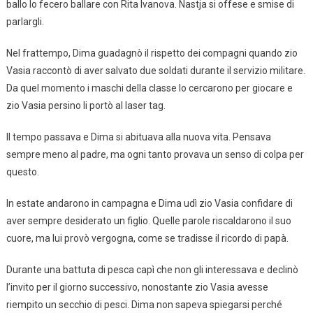
ballo lo fecero ballare con Rita Ivanova. Nastja si offese e smise di
parlargli.
Nel frattempo, Dima guadagnò il rispetto dei compagni quando zio
Vasia raccontò di aver salvato due soldati durante il servizio militare.
Da quel momento i maschi della classe lo cercarono per giocare e
zio Vasia persino li portò al laser tag.
Il tempo passava e Dima si abituava alla nuova vita. Pensava
sempre meno al padre, ma ogni tanto provava un senso di colpa per
questo.
In estate andarono in campagna e Dima udì zio Vasia confidare di
aver sempre desiderato un figlio. Quelle parole riscaldarono il suo
cuore, ma lui provò vergogna, come se tradisse il ricordo di papà.
Durante una battuta di pesca capì che non gli interessava e declinò
l’invito per il giorno successivo, nonostante zio Vasia avesse
riempito un secchio di pesci. Dima non sapeva spiegarsi perché