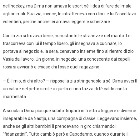
nell’hockey, ma Dima non amava lo sport né l’idea di fare del male
agli animali. Sua zia, invece, lo intratteneva con i libri, e lui l’ascoltava
volentieri, perché anche lei amava leggere e scherzare.
Con la zia si trovava bene, nonostante le stranezze del marito. Lei
trascorreva con lui il tempo libero, gli insegnava a cucinare, lo
portava al negozio e, la sera, cenavano insieme fino al rientro di zio
Vasia dal lavoro. Un giorno, in negozio, una conoscente dai capelli
rossi si avvicinò e chiese chi fosse quel ragazzino.
— È il mio, di chi altro? — rispose la zia stringendolo a sé. Dima avvertì
un calore nel petto simile a quello di una tazza di tè caldo con la
marmellata.
A scuola a Dima piacque subito. Imparò in fretta a leggere e divenne
inseparabile da Nastja, una compagna di classe. Leggevano insieme,
anche se gli altri bambini li prendevano in giro chiamandoli
“fidanzatini”. Tutto cambiò però a Capodanno, quando durante il