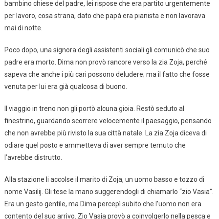
bambino chiese del padre, lei rispose che era partito urgentemente
per lavoro, cosa strana, dato che papà era pianista e non lavorava
mai di notte.
Poco dopo, una signora degli assistenti sociali gli comunicò che suo
padre era morto. Dima non provò rancore verso la zia Zoja, perché
sapeva che anche i più cari possono deludere; ma il fatto che fosse
venuta per lui era già qualcosa di buono.
Il viaggio in treno non gli portò alcuna gioia. Restò seduto al
finestrino, guardando scorrere velocemente il paesaggio, pensando
che non avrebbe più rivisto la sua città natale. La zia Zoja diceva di
odiare quel posto e ammetteva di aver sempre temuto che
l’avrebbe distrutto.
Alla stazione li accolse il marito di Zoja, un uomo basso e tozzo di
nome Vasilij. Gli tese la mano suggerendogli di chiamarlo “zio Vasia”.
Era un gesto gentile, ma Dima percepì subito che l’uomo non era
contento del suo arrivo. Zio Vasia provò a coinvolgerlo nella pesca e