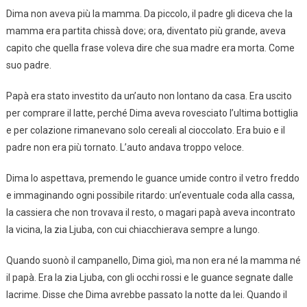
Dima non aveva più la mamma. Da piccolo, il padre gli diceva che la
mamma era partita chissà dove; ora, diventato più grande, aveva
capito che quella frase voleva dire che sua madre era morta. Come
suo padre.
Papà era stato investito da un’auto non lontano da casa. Era uscito
per comprare il latte, perché Dima aveva rovesciato l’ultima bottiglia
e per colazione rimanevano solo cereali al cioccolato. Era buio e il
padre non era più tornato. L’auto andava troppo veloce.
Dima lo aspettava, premendo le guance umide contro il vetro freddo
e immaginando ogni possibile ritardo: un’eventuale coda alla cassa,
la cassiera che non trovava il resto, o magari papà aveva incontrato
la vicina, la zia Ljuba, con cui chiacchierava sempre a lungo.
Quando suonò il campanello, Dima gioì, ma non era né la mamma né
il papà. Era la zia Ljuba, con gli occhi rossi e le guance segnate dalle
lacrime. Disse che Dima avrebbe passato la notte da lei. Quando il