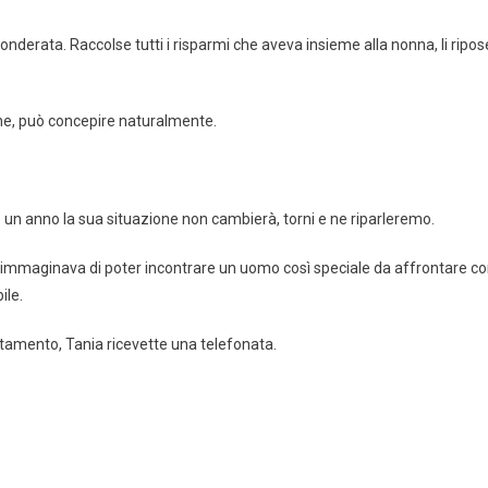
derata. Raccolse tutti i risparmi che aveva insieme alla nonna, li ripos
vane, può concepire naturalmente.
un anno la sua situazione non cambierà, torni e ne riparleremo.
 immaginava di poter incontrare un uomo così speciale da affrontare c
ile.
stamento, Tania ricevette una telefonata.