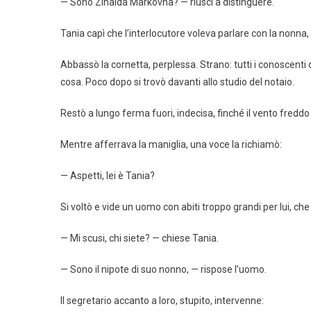
— Sono Zinaida Markovna? — riuscì a distinguere.
Tania capì che l’interlocutore voleva parlare con la nonna, 
Abbassò la cornetta, perplessa. Strano: tutti i conoscenti
cosa. Poco dopo si trovò davanti allo studio del notaio.
Restò a lungo ferma fuori, indecisa, finché il vento freddo
Mentre afferrava la maniglia, una voce la richiamò:
— Aspetti, lei è Tania?
Si voltò e vide un uomo con abiti troppo grandi per lui, c
— Mi scusi, chi siete? — chiese Tania.
— Sono il nipote di suo nonno, — rispose l’uomo.
Il segretario accanto a loro, stupito, intervenne: