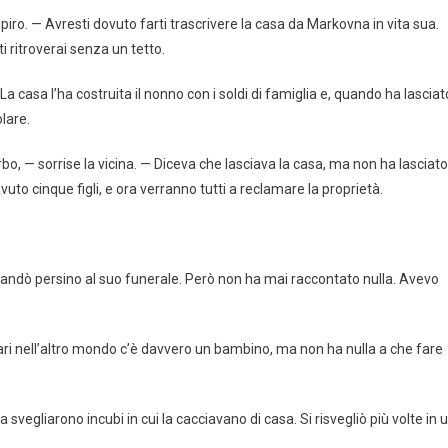
piro. — Avresti dovuto farti trascrivere la casa da Markovna in vita sua.
i ritroverai senza un tetto.
a casa l’ha costruita il nonno con i soldi di famiglia e, quando ha lasciat
olare.
o, — sorrise la vicina. — Diceva che lasciava la casa, ma non ha lasciato
to cinque figli, e ora verranno tutti a reclamare la proprietà.
 andò persino al suo funerale. Però non ha mai raccontato nulla. Avevo
ari nell’altro mondo c’è davvero un bambino, ma non ha nulla a che fare
svegliarono incubi in cui la cacciavano di casa. Si risvegliò più volte in 