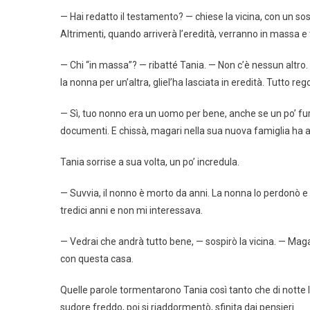
— Hai redatto il testamento? — chiese la vicina, con un sos
Altrimenti, quando arriverà l’eredità, verranno in massa e t
— Chi “in massa”? — ribatté Tania. — Non c’è nessun altro. L
la nonna per un’altra, gliel’ha lasciata in eredità. Tutto reg
— Sì, tuo nonno era un uomo per bene, anche se un po’ furb
documenti. E chissà, magari nella sua nuova famiglia ha avu
Tania sorrise a sua volta, un po’ incredula.
— Suvvia, il nonno è morto da anni. La nonna lo perdonò e
tredici anni e non mi interessava.
— Vedrai che andrà tutto bene, — sospirò la vicina. — Mag
con questa casa.
Quelle parole tormentarono Tania così tanto che di notte la 
sudore freddo, poi si riaddormentò, sfinita dai pensieri.