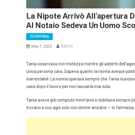
La Nipote Arrivò All’apertura 
Al Notaio Sedeva Un Uomo Sc
ПОЛИТИКА
Admin
May 1, 2025
Tania osservava con tristezza mentre gli addetti dell’ag
unica persona cara. Sapeva quanto la nonna avesse patito
inarrestabili. La nonna sperava sempre che Tania riuscisse
casa dopo il lavoro per non lasciarla mai sola.
Tania aveva già compiuto trent’anni e dubitava sempre più
trovarsi a suo agio solo con donne anziane — in farmacia, a