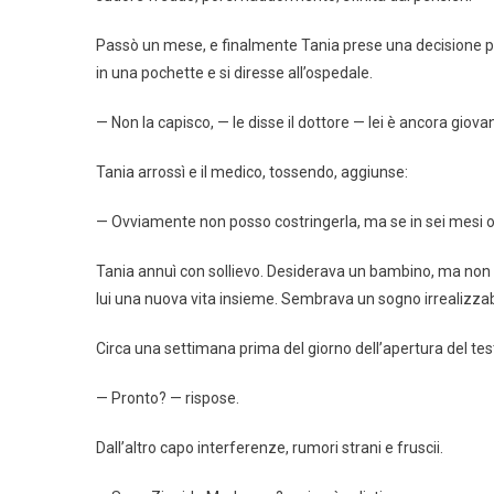
Passò un mese, e finalmente Tania prese una decisione pon
in una pochette e si diresse all’ospedale.
— Non la capisco, — le disse il dottore — lei è ancora gio
Tania arrossì e il medico, tossendo, aggiunse:
— Ovviamente non posso costringerla, ma se in sei mesi o 
Tania annuì con sollievo. Desiderava un bambino, ma non
lui una nuova vita insieme. Sembrava un sogno irrealizzab
Circa una settimana prima del giorno dell’apertura del te
— Pronto? — rispose.
Dall’altro capo interferenze, rumori strani e fruscii.