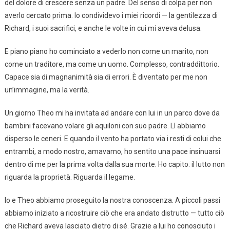
del dolore di crescere senza un padre. Del senso di colpa per non
averlo cercato prima. Io condividevo i miei ricordi — la gentilezza di
Richard, i suoi sacrifici, e anche le volte in cui mi aveva delusa.
E piano piano ho cominciato a vederlo non come un marito, non
come un traditore, ma come un uomo. Complesso, contraddittorio.
Capace sia di magnanimità sia di errori. È diventato per me non
un’immagine, ma la verità.
Un giorno Theo mi ha invitata ad andare con lui in un parco dove da
bambini facevano volare gli aquiloni con suo padre. Lì abbiamo
disperso le ceneri. E quando il vento ha portato via i resti di colui che
entrambi, a modo nostro, amavamo, ho sentito una pace insinuarsi
dentro di me per la prima volta dalla sua morte. Ho capito: il lutto non
riguarda la proprietà. Riguarda il legame.
Io e Theo abbiamo proseguito la nostra conoscenza. A piccoli passi
abbiamo iniziato a ricostruire ciò che era andato distrutto — tutto ciò
che Richard aveva lasciato dietro di sé. Grazie a lui ho conosciuto i