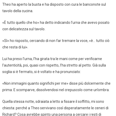
Theo ha aperto la busta e ha disposto con cura le banconote sul
tavolo della cucina.
«È tutto quello che ho» ha detto indicando l’urna che avevo posato
con delicatezza sul tavolo.
«Sì» ho risposto, cercando di non far tremare la voce, «è… tutto ciò
che resta di lui».
Lui ha preso l’urna, l’ha girata tra le mani come per verificarne
l’autenticità, poi, quasi con rispetto, l’ha stretto al petto. Già sulla
soglia si è fermato, si è voltato e ha pronunciato:
«Non immagini quanto significhi per me» disse più dolcemente che
prima. E scomparve, dissolvendosi nel crepuscolo come un’ombra.
Quella stessa notte, sdraiata a letto a fissare il soffitto, mi sono
chiesta: perché a Theo servivano così disperatamente le ceneri di
Richard? Cosa avrebbe spinto una persona a cercare i resti di