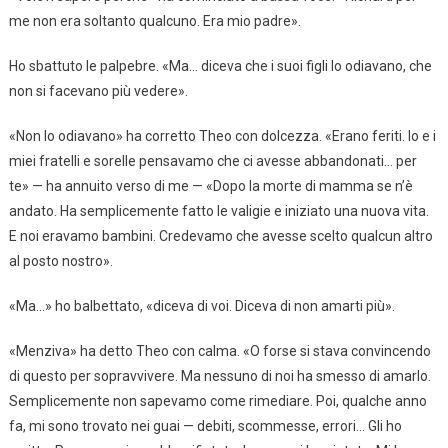
me non era soltanto qualcuno. Era mio padre».
Ho sbattuto le palpebre. «Ma… diceva che i suoi figli lo odiavano, che
non si facevano più vedere».
«Non lo odiavano» ha corretto Theo con dolcezza. «Erano feriti. Io e i
miei fratelli e sorelle pensavamo che ci avesse abbandonati… per
te» — ha annuito verso di me — «Dopo la morte di mamma se n’è
andato. Ha semplicemente fatto le valigie e iniziato una nuova vita.
E noi eravamo bambini. Credevamo che avesse scelto qualcun altro
al posto nostro».
«Ma…» ho balbettato, «diceva di voi. Diceva di non amarti più».
«Menziva» ha detto Theo con calma. «O forse si stava convincendo
di questo per sopravvivere. Ma nessuno di noi ha smesso di amarlo.
Semplicemente non sapevamo come rimediare. Poi, qualche anno
fa, mi sono trovato nei guai — debiti, scommesse, errori… Gli ho