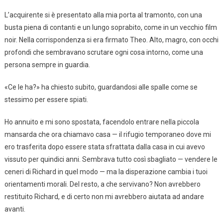
L’acquirente si è presentato alla mia porta al tramonto, con una
busta piena di contanti e un lungo soprabito, come in un vecchio film
noir. Nella corrispondenza si era firmato Theo. Alto, magro, con occhi
profondi che sembravano scrutare ogni cosa intorno, come una
persona sempre in guardia.
«Ce le ha?» ha chiesto subito, guardandosi alle spalle come se
stessimo per essere spiati.
Ho annuito e mi sono spostata, facendolo entrare nella piccola
mansarda che ora chiamavo casa — il rifugio temporaneo dove mi
ero trasferita dopo essere stata sfrattata dalla casa in cui avevo
vissuto per quindici anni. Sembrava tutto così sbagliato — vendere le
ceneri di Richard in quel modo — ma la disperazione cambia i tuoi
orientamenti morali. Del resto, a che servivano? Non avrebbero
restituito Richard, e di certo non mi avrebbero aiutata ad andare
avanti.