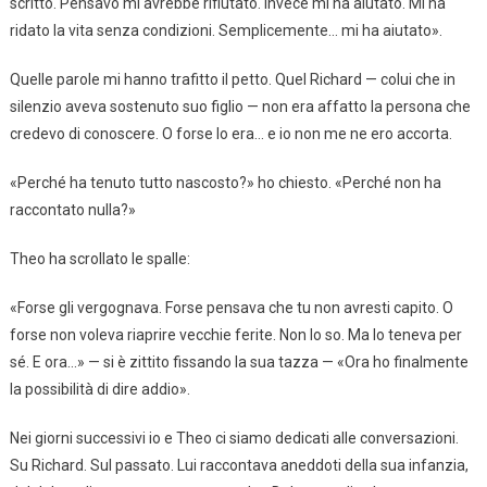
scritto. Pensavo mi avrebbe rifiutato. Invece mi ha aiutato. Mi ha
ridato la vita senza condizioni. Semplicemente… mi ha aiutato».
Quelle parole mi hanno trafitto il petto. Quel Richard — colui che in
silenzio aveva sostenuto suo figlio — non era affatto la persona che
credevo di conoscere. O forse lo era… e io non me ne ero accorta.
«Perché ha tenuto tutto nascosto?» ho chiesto. «Perché non ha
raccontato nulla?»
Theo ha scrollato le spalle:
«Forse gli vergognava. Forse pensava che tu non avresti capito. O
forse non voleva riaprire vecchie ferite. Non lo so. Ma lo teneva per
sé. E ora…» — si è zittito fissando la sua tazza — «Ora ho finalmente
la possibilità di dire addio».
Nei giorni successivi io e Theo ci siamo dedicati alle conversazioni.
Su Richard. Sul passato. Lui raccontava aneddoti della sua infanzia,