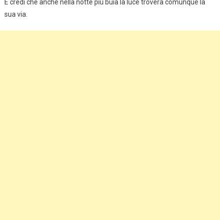
E credi che anche nella notte più buia la luce troverà comunque la
sua via.