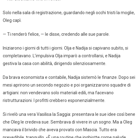
Solo nella sala di registrazione, guardando negli occhi tristi la moglie,
Oleg capì.
— Ti renderò felice, — le disse, credendo alle sue parole.
Iniziarono i giorni di tutti i giorni. Olja e Nadija si capivano subito, si
completavano. L’impulsiva Olja imparò a controllarsi, e Nadija
gestiva la casa con abilità, dirigendo silenziosamente.
Da brava economista e contabile, Nadija sistemò le finanze. Dopo sei
mesi aprirono un secondo negozio e poi organizzarono squadre di
artigiani: non vendevano solo materiali edili, ma facevano
ristrutturazioni. I profitti crebbero esponenzialmente.
Si rivelò una vera Vasilisa la Saggia: presentava le sue idee così bene
che Oleg le credeva sue. Sembrava di vivere in un sogno. Ma a Oleg
mancava il brivido che aveva provato con Mascia. Tutto era
prevedibile, tranquillo. «È una routine che inghiotte come palude.