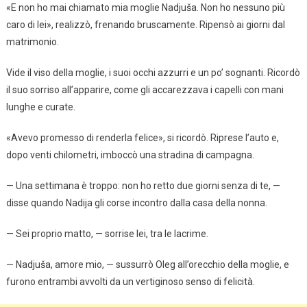
«E non ho mai chiamato mia moglie Nadjuša. Non ho nessuno più
caro di lei», realizzò, frenando bruscamente. Ripensò ai giorni dal
matrimonio.
Vide il viso della moglie, i suoi occhi azzurri e un po’ sognanti. Ricordò
il suo sorriso all’apparire, come gli accarezzava i capelli con mani
lunghe e curate.
«Avevo promesso di renderla felice», si ricordò. Riprese l’auto e,
dopo venti chilometri, imboccò una stradina di campagna.
— Una settimana è troppo: non ho retto due giorni senza di te, —
disse quando Nadija gli corse incontro dalla casa della nonna.
— Sei proprio matto, — sorrise lei, tra le lacrime.
— Nadjuša, amore mio, — sussurrò Oleg all’orecchio della moglie, e
furono entrambi avvolti da un vertiginoso senso di felicità.