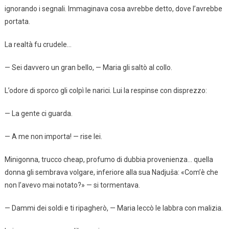
ignorando i segnali. Immaginava cosa avrebbe detto, dove l’avrebbe
portata.
La realtà fu crudele…
— Sei davvero un gran bello, — Maria gli saltò al collo.
L’odore di sporco gli colpì le narici. Lui la respinse con disprezzo:
— La gente ci guarda.
— A me non importa! — rise lei.
Minigonna, trucco cheap, profumo di dubbia provenienza… quella
donna gli sembrava volgare, inferiore alla sua Nadjuša: «Com’è che
non l’avevo mai notato?» — si tormentava.
— Dammi dei soldi e ti ripagherò, — Maria leccò le labbra con malizia.