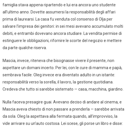
famiglia stava appena ripartendo e lui era ancora uno studente
all’ultimo anno. Dovette assumersi la responsabilità degli affari
prima di laurearsi. La casa fu venduta col consenso di Olja per
salvare l’impresa dei genitori: in sei mesi avevano accumulato molti
debiti, e entrambi dovevano ancora studiare. La vendita permise di
estinguere le obbligazioni, rifornire le scorte del negozio e mettere
da parte qualche riserva.
Mascia, invece, riteneva che bisognasse vivere il presente, non
aspettare un domani incerto. Per lei, con le cure di mamma e papà,
sembrava facile. Oleg invece era diventato adulto in un istante:
responsabilità verso la sorella, il lavoro, la gestione quotidiana.
Credeva che tutto si sarebbe sistemato — casa, macchina, giardino.
Nulla faceva presagire guai. Avevano deciso di andare al cinema, e
Mascia aveva chiesto di non passare a prenderla — sarebbe arrivata
da sola. Oleg la aspettava alla fermata quando, all’improvviso, la
vide arrivare su un’auto costosa. Lei scese, gli porse un libro e disse: