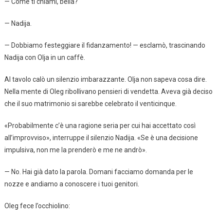
— Come ti chiami, bella?
— Nadija.
— Dobbiamo festeggiare il fidanzamento! — esclamò, trascinando
Nadija con Olja in un caffè.
Al tavolo calò un silenzio imbarazzante. Olja non sapeva cosa dire.
Nella mente di Oleg ribollivano pensieri di vendetta. Aveva già deciso
che il suo matrimonio si sarebbe celebrato il venticinque.
«Probabilmente c’è una ragione seria per cui hai accettato così
all’improvviso», interruppe il silenzio Nadija. «Se è una decisione
impulsiva, non me la prenderò e me ne andrò».
— No. Hai già dato la parola. Domani facciamo domanda per le
nozze e andiamo a conoscere i tuoi genitori.
Oleg fece l’occhiolino: