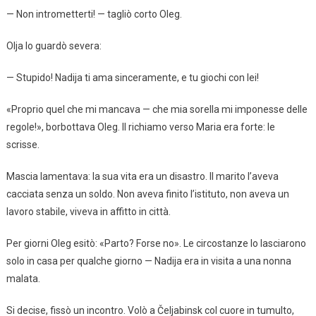
— Non intrometterti! — tagliò corto Oleg.
Olja lo guardò severa:
— Stupido! Nadija ti ama sinceramente, e tu giochi con lei!
«Proprio quel che mi mancava — che mia sorella mi imponesse delle
regole!», borbottava Oleg. Il richiamo verso Maria era forte: le
scrisse.
Mascia lamentava: la sua vita era un disastro. Il marito l’aveva
cacciata senza un soldo. Non aveva finito l’istituto, non aveva un
lavoro stabile, viveva in affitto in città.
Per giorni Oleg esitò: «Parto? Forse no». Le circostanze lo lasciarono
solo in casa per qualche giorno — Nadija era in visita a una nonna
malata.
Si decise, fissò un incontro. Volò a Čeljabinsk col cuore in tumulto,