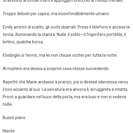
Si avvicinò al sottile muro e appoggiò l’orecchio al freddo metallo.
Troppo debole per capire, ma inconfondibilmente umano.
Emily arretrò di scatto, gli occhi sbarrati. Prese il telefono e accese la
torcia, illuminando la stanza. Nulla: il solito—il frigorifero portatile, il
lettino, qualche borsa.
Il bisbiglio si fermò, ma lei non chiuse occhio per tutta la notte.
Al mattino era decisa a scoprire cosa stesse succedendo.
Aspettò che Marie andasse a pranzo, poi si diresse silenziosa verso
il box accanto al suo. La serratura era ancora lì, arrugginita e intatta.
Provò a guardare nel buco della porta, ma era buio e non si vedeva
nulla.
Bussò piano.
Niente.