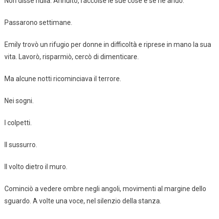
Non disse nulla. Annuito, raccolse le sue cose e se ne andò.
Passarono settimane.
Emily trovò un rifugio per donne in difficoltà e riprese in mano la sua
vita. Lavorò, risparmiò, cercò di dimenticare.
Ma alcune notti ricominciava il terrore.
Nei sogni.
I colpetti.
Il sussurro.
Il volto dietro il muro.
Cominciò a vedere ombre negli angoli, movimenti al margine dello
sguardo. A volte una voce, nel silenzio della stanza.