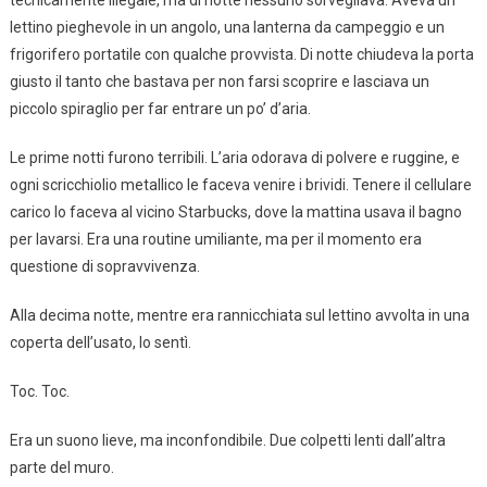
tecnicamente illegale, ma di notte nessuno sorvegliava. Aveva un
lettino pieghevole in un angolo, una lanterna da campeggio e un
frigorifero portatile con qualche provvista. Di notte chiudeva la porta
giusto il tanto che bastava per non farsi scoprire e lasciava un
piccolo spiraglio per far entrare un po’ d’aria.
Le prime notti furono terribili. L’aria odorava di polvere e ruggine, e
ogni scricchiolio metallico le faceva venire i brividi. Tenere il cellulare
carico lo faceva al vicino Starbucks, dove la mattina usava il bagno
per lavarsi. Era una routine umiliante, ma per il momento era
questione di sopravvivenza.
Alla decima notte, mentre era rannicchiata sul lettino avvolta in una
coperta dell’usato, lo sentì.
Toc. Toc.
Era un suono lieve, ma inconfondibile. Due colpetti lenti dall’altra
parte del muro.