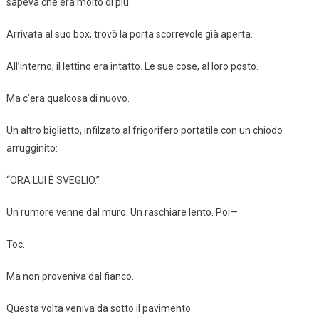
sapeva che era molto di più.
Arrivata al suo box, trovò la porta scorrevole già aperta.
All’interno, il lettino era intatto. Le sue cose, al loro posto.
Ma c’era qualcosa di nuovo.
Un altro biglietto, infilzato al frigorifero portatile con un chiodo
arrugginito:
“ORA LUI È SVEGLIO.”
Un rumore venne dal muro. Un raschiare lento. Poi—
Toc.
Ma non proveniva dal fianco.
Questa volta veniva da sotto il pavimento.