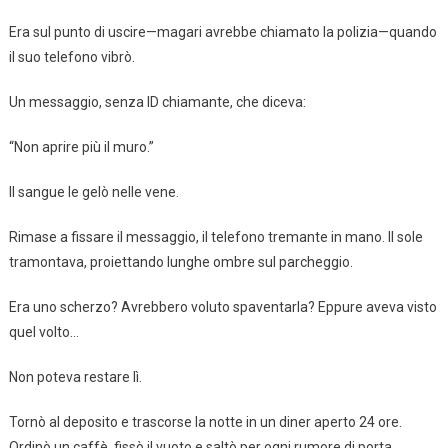
Era sul punto di uscire—magari avrebbe chiamato la polizia—quando
il suo telefono vibrò.
Un messaggio, senza ID chiamante, che diceva:
“Non aprire più il muro.”
Il sangue le gelò nelle vene.
Rimase a fissare il messaggio, il telefono tremante in mano. Il sole
tramontava, proiettando lunghe ombre sul parcheggio.
Era uno scherzo? Avrebbero voluto spaventarla? Eppure aveva visto
quel volto…
Non poteva restare lì.
Tornò al deposito e trascorse la notte in un diner aperto 24 ore.
Ordinò un caffè, fissò il vuoto e saltò per ogni rumore di porta.