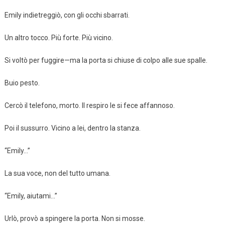
Emily indietreggiò, con gli occhi sbarrati.
Un altro tocco. Più forte. Più vicino.
Si voltò per fuggire—ma la porta si chiuse di colpo alle sue spalle.
Buio pesto.
Cercò il telefono, morto. Il respiro le si fece affannoso.
Poi il sussurro. Vicino a lei, dentro la stanza.
“Emily…”
La sua voce, non del tutto umana.
“Emily, aiutami…”
Urlò, provò a spingere la porta. Non si mosse.