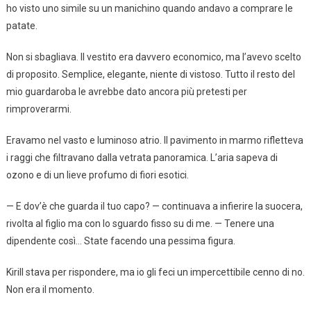
ho visto uno simile su un manichino quando andavo a comprare le
patate.
Non si sbagliava. Il vestito era davvero economico, ma l’avevo scelto
di proposito. Semplice, elegante, niente di vistoso. Tutto il resto del
mio guardaroba le avrebbe dato ancora più pretesti per
rimproverarmi.
Eravamo nel vasto e luminoso atrio. Il pavimento in marmo rifletteva
i raggi che filtravano dalla vetrata panoramica. L’aria sapeva di
ozono e di un lieve profumo di fiori esotici.
— E dov’è che guarda il tuo capo? — continuava a infierire la suocera,
rivolta al figlio ma con lo sguardo fisso su di me. — Tenere una
dipendente così… State facendo una pessima figura.
Kirill stava per rispondere, ma io gli feci un impercettibile cenno di no.
Non era il momento.