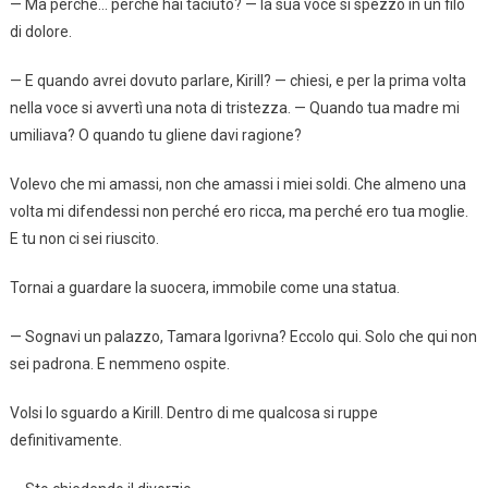
— Ma perché… perché hai taciuto? — la sua voce si spezzò in un filo
di dolore.
— E quando avrei dovuto parlare, Kirill? — chiesi, e per la prima volta
nella voce si avvertì una nota di tristezza. — Quando tua madre mi
umiliava? O quando tu gliene davi ragione?
Volevo che mi amassi, non che amassi i miei soldi. Che almeno una
volta mi difendessi non perché ero ricca, ma perché ero tua moglie.
E tu non ci sei riuscito.
Tornai a guardare la suocera, immobile come una statua.
— Sognavi un palazzo, Tamara Igorivna? Eccolo qui. Solo che qui non
sei padrona. E nemmeno ospite.
Volsi lo sguardo a Kirill. Dentro di me qualcosa si ruppe
definitivamente.