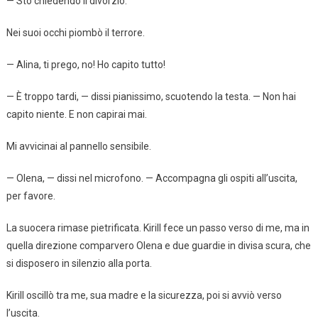
— Sto chiedendo il divorzio.
Nei suoi occhi piombò il terrore.
— Alina, ti prego, no! Ho capito tutto!
— È troppo tardi, — dissi pianissimo, scuotendo la testa. — Non hai
capito niente. E non capirai mai.
Mi avvicinai al pannello sensibile.
— Olena, — dissi nel microfono. — Accompagna gli ospiti all’uscita,
per favore.
La suocera rimase pietrificata. Kirill fece un passo verso di me, ma in
quella direzione comparvero Olena e due guardie in divisa scura, che
si disposero in silenzio alla porta.
Kirill oscillò tra me, sua madre e la sicurezza, poi si avviò verso
l’uscita.