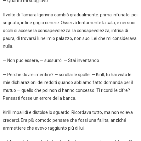
— Quanto mi sbagliavo.
Il volto di Tamara Igorivna cambiò gradualmente: prima infuriato, poi
segnato, infine grigio cenere. Osservò lentamente la sala, e nei suoi
occhi si accese la consapevolezza: la consapevolezza, intrisa di
paura, di trovarsi lì, nel mio palazzo, non suo. Lei che mi considerava
nulla.
— Non può essere, — sussurrò. — Stai inventando.
— Perché dovrei mentire? — scrollai le spalle. — Kirill, tu hai visto le
mie dichiarazioni dei redditi quando abbiamo fatto domanda per il
mutuo — quello che poi non ci hanno concesso. Ti ricordi le cifre?
Pensasti fosse un errore della banca.
Kirill impallidì e distolse lo sguardo. Ricordava tutto, ma non voleva
crederci. Era più comodo pensare che fossi una fallita, anziché
ammettere che avevo raggiunto più di lui.