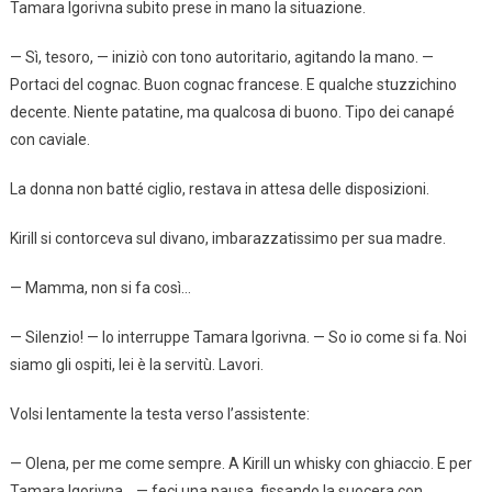
Tamara Igorivna subito prese in mano la situazione.
— Sì, tesoro, — iniziò con tono autoritario, agitando la mano. —
Portaci del cognac. Buon cognac francese. E qualche stuzzichino
decente. Niente patatine, ma qualcosa di buono. Tipo dei canapé
con caviale.
La donna non batté ciglio, restava in attesa delle disposizioni.
Kirill si contorceva sul divano, imbarazzatissimo per sua madre.
— Mamma, non si fa così…
— Silenzio! — lo interruppe Tamara Igorivna. — So io come si fa. Noi
siamo gli ospiti, lei è la servitù. Lavori.
Volsi lentamente la testa verso l’assistente:
— Olena, per me come sempre. A Kirill un whisky con ghiaccio. E per
Tamara Igorivna… — feci una pausa, fissando la suocera con