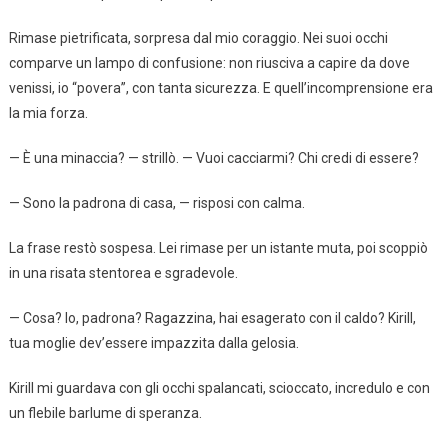
Rimase pietrificata, sorpresa dal mio coraggio. Nei suoi occhi
comparve un lampo di confusione: non riusciva a capire da dove
venissi, io “povera”, con tanta sicurezza. E quell’incomprensione era
la mia forza.
— È una minaccia? — strillò. — Vuoi cacciarmi? Chi credi di essere?
— Sono la padrona di casa, — risposi con calma.
La frase restò sospesa. Lei rimase per un istante muta, poi scoppiò
in una risata stentorea e sgradevole.
— Cosa? Io, padrona? Ragazzina, hai esagerato con il caldo? Kirill,
tua moglie dev’essere impazzita dalla gelosia.
Kirill mi guardava con gli occhi spalancati, scioccato, incredulo e con
un flebile barlume di speranza.