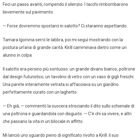
Feci un passo avanti, rompendo il silenzio. I tacchi rimbombarono
lievemente sul pavimento.
— Forse dovremmo spostarci in salotto? Ci staranno aspettando.
Tamara Igorivna serrò le labbra, poi mi seguì mostrando con la
postura un’aria di grande carità. Kirill camminava dietro come un
alunno in colpa.
Il salotto era persino più sontuoso: un grande divano bianco, poltrone
dal design futuristico, un tavolino di vetro con un vaso di gigli freschi.
Una parete interamente vetrata si affacciava su un giardino
perfettamente curato con un laghetto.
— Eh già, — commentò la suocera strisciando il dito sullo schienale di
una poltrona e guardandola con disgusto. — C’è chi sa vivere, e altri
che passano la vita in un bilocale in affitto.
Mi lanciò uno sguardo pieno di significato rivolto a Kirill: il suo