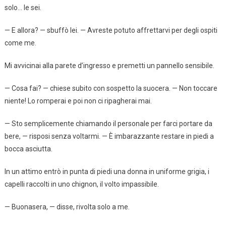
solo… le sei.
— E allora? — sbuffò lei. — Avreste potuto affrettarvi per degli ospiti
come me.
Mi avvicinai alla parete d’ingresso e premetti un pannello sensibile.
— Cosa fai? — chiese subito con sospetto la suocera. — Non toccare
niente! Lo romperai e poi non ci ripagherai mai.
— Sto semplicemente chiamando il personale per farci portare da
bere, — risposi senza voltarmi. — È imbarazzante restare in piedi a
bocca asciutta.
In un attimo entrò in punta di piedi una donna in uniforme grigia, i
capelli raccolti in uno chignon, il volto impassibile.
— Buonasera, — disse, rivolta solo a me.