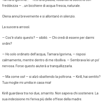
freddezza — …un bicchiere di acqua fresca, naturale.
Olena annuì brevemente e si allontanò in silenzio.
La suocera arrossì.
— Cos’è stato questo? — sibiliò. — Chi credi di essere per darmi
ordini?
— Ho solo ordinato dell’acqua, Tamara Igorivna, — risposi
calmamente, mentre dentro di me ribolliva. — Sembrava lei un po’
nervosa. Forse questo aiuterà a tranquillizzarla.
— Ma come osi! — si alzò sbattendo la poltrona. — Kirill, hai sentito?
Tua moglie mi umilia in casa mia!
Kirill guardava tra noi due, smarrito. Non sapeva chi sostenere. La
sua indecisione mi feriva più delle offese della madre.