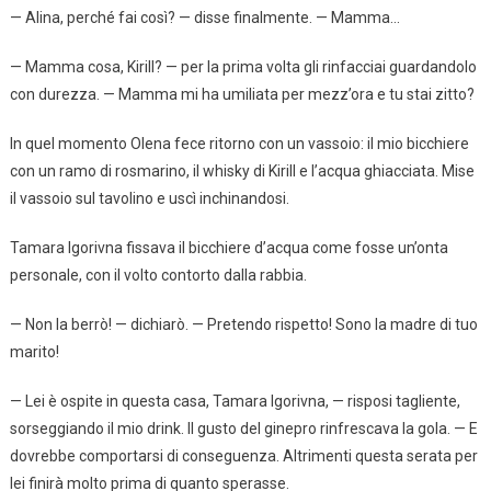
— Alina, perché fai così? — disse finalmente. — Mamma…
— Mamma cosa, Kirill? — per la prima volta gli rinfacciai guardandolo
con durezza. — Mamma mi ha umiliata per mezz’ora e tu stai zitto?
In quel momento Olena fece ritorno con un vassoio: il mio bicchiere
con un ramo di rosmarino, il whisky di Kirill e l’acqua ghiacciata. Mise
il vassoio sul tavolino e uscì inchinandosi.
Tamara Igorivna fissava il bicchiere d’acqua come fosse un’onta
personale, con il volto contorto dalla rabbia.
— Non la berrò! — dichiarò. — Pretendo rispetto! Sono la madre di tuo
marito!
— Lei è ospite in questa casa, Tamara Igorivna, — risposi tagliente,
sorseggiando il mio drink. Il gusto del ginepro rinfrescava la gola. — E
dovrebbe comportarsi di conseguenza. Altrimenti questa serata per
lei finirà molto prima di quanto sperasse.