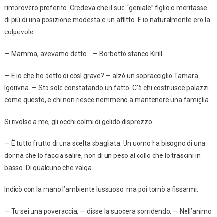
rimprovero preferito. Credeva che il suo “geniale” figliolo meritasse
di più di una posizione modesta e un affitto. E io naturalmente ero la
colpevole.
— Mamma, avevamo detto… — Borbottò stanco Kirill.
— E io che ho detto di così grave? — alzò un sopracciglio Tamara
Igorivna. — Sto solo constatando un fatto. C’è chi costruisce palazzi
come questo, e chi non riesce nemmeno a mantenere una famiglia.
Si rivolse a me, gli occhi colmi di gelido disprezzo.
— È tutto frutto di una scelta sbagliata. Un uomo ha bisogno di una
donna che lo faccia salire, non di un peso al collo che lo trascini in
basso. Di qualcuno che valga.
Indicò con la mano l’ambiente lussuoso, ma poi tornò a fissarmi.
— Tu sei una poveraccia, — disse la suocera sorridendo. — Nell’animo