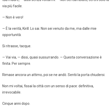
via più facile.
— Non è vero!
— È la verità, Kirill. Lo sai. Non sei venuto da me, ma dalle mie
opportunità.
Si ritrasse, tacque.
— Vai via, — dissi, quasi sussurrando. — Questa conversazione è
finita. Per sempre.
Rimase ancora un attimo, poi se ne andò. Sentii la porta chiudersi.
Non mi voltai, fissai la città con un senso di pace: definitiva,
irrevocabile.
Cinque anni dopo.