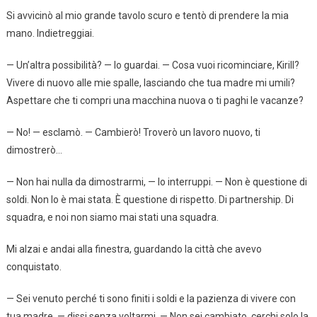
Si avvicinò al mio grande tavolo scuro e tentò di prendere la mia
mano. Indietreggiai.
— Un’altra possibilità? — lo guardai. — Cosa vuoi ricominciare, Kirill?
Vivere di nuovo alle mie spalle, lasciando che tua madre mi umili?
Aspettare che ti compri una macchina nuova o ti paghi le vacanze?
— No! — esclamò. — Cambierò! Troverò un lavoro nuovo, ti
dimostrerò…
— Non hai nulla da dimostrarmi, — lo interruppi. — Non è questione di
soldi. Non lo è mai stata. È questione di rispetto. Di partnership. Di
squadra, e noi non siamo mai stati una squadra.
Mi alzai e andai alla finestra, guardando la città che avevo
conquistato.
— Sei venuto perché ti sono finiti i soldi e la pazienza di vivere con
tua madre, — dissi senza voltarmi. — Non sei cambiato, cerchi solo la