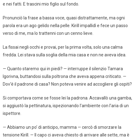
e nei fatti. E trascini mio figlio sul fondo.
Pronunciò la frase a bassa voce, quasi distrattamente, ma ogni
parola era un ago gelido nella pelle. Kirill impallidì e fece un passo
verso di me, ma lo trattenni con un cenno lieve.
La fissai negli occhi e provai, per la prima volta, solo una calma
fredda. Lei stava sulla soglia della mia casa e non ne aveva idea.
— Quanto staremo qui in piedi? — interruppe il silenzio Tamara
Igorivna, buttandosi sulla poltrona che aveva appena criticato. —
Dov’è il padrone di casa? Non poteva venire ad accogliere gli ospiti?
Si comportava come se fosse lei la padrona. Accavallò una gamba,
si aggiustò la pettinatura, ispezionando l’ambiente con l’aria di un
ispettore.
— Abbiamo un po’ di anticipo, mamma — cercò di smorzare la
tensione Kirill. — Il capo ci aveva chiesto di arrivare alle sette, ma è