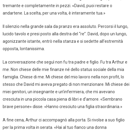
tremante e completamente in pezzi. «David, puoi restare o
andartene. La scelta, per una volta, è interamente tua.»
Il silenzio nella grande sala da pranzo era assoluto. Percorsi il lungo,
lucido tavolo e presi posto alla destra del “re”. David, dopo un lungo,
agonizzante istante, entrò nella stanza e si sedette all’estremità
opposta, lontanissima.
La conversazione che seguì non fu tra padre e figlio. Fu tra Arthur e
me. Non chiese delle mie finanze né dello status sociale della mia
famiglia. Chiese di me. Mi chiese del mio lavoro nella non profit, lo
stesso che David mi aveva pregato di non menzionare. Mi chiese dei
miei genitori, un insegnante e un’infermiera, che mi avevano
cresciuta in una piccola casa piena di libri e d’amore. «Sembrano
brave persone» disse. «Hanno cresciuto una figlia straordinaria.»
A fine cena, Arthur ci accompagnò alla porta. Si rivolse a suo figlio
per la prima volta in serata. «Hai al tuo fianco una donna