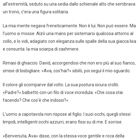
all’estremità, seduto su una sedia dallo schienale alto che sembrava
un trono, c’era una figura solitaria.
La mia mente negava freneticamente. Non è lui. Non può essere. Ma
l’uomo si mosse. Alzò una mano per sistemarsi qualcosa attorno al
collo, e lo vidi, adagiato con eleganza sulle spalle della sua giacca lisa
e consunta: la mia sciarpa di cashmere.
Rimasi di ghiaccio. David, accorgendosi che non ero più al suo fianco,
smise di bisbigliare. «Ava, cos’hai?» sibilò, poi seguì il mio sguardo.
Il colore gli scomparve dal volto. La sua postura sicura crollò.
«Padre?» balbettò con un filo di voce incredula. «Che cosa stai
facendo? Che cos’è che indossi?»
L’uomo a capotavola non rispose al figlio. I suoi occhi, quegli stessi
limpidi, intelligenti occhi azzurri, erano fissi su di me. E sorrise.
«Benvenuta, Ava» disse, con la stessa voce gentile e roca della