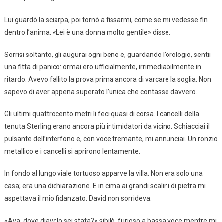
Lui guardò la sciarpa, poi tornò a fissarmi, come se mi vedesse fin
dentro l’anima. «Lei è una donna molto gentile» disse.
Sorrisi soltanto, gli augurai ogni bene e, guardando l’orologio, sentii
una fitta di panico: ormai ero ufficialmente, irrimediabilmente in
ritardo. Avevo fallito la prova prima ancora di varcare la soglia. Non
sapevo di aver appena superato l’unica che contasse davvero.
Gli ultimi quattrocento metri li feci quasi di corsa. I cancelli della
tenuta Sterling erano ancora più intimidatori da vicino. Schiacciai il
pulsante dell’interfono e, con voce tremante, mi annunciai. Un ronzio
metallico e i cancelli si aprirono lentamente.
In fondo al lungo viale tortuoso apparve la villa. Non era solo una
casa; era una dichiarazione. E in cima ai grandi scalini di pietra mi
aspettava il mio fidanzato. David non sorrideva.
«Ava, dove diavolo sei stata?» sibilò, furioso a bassa voce mentre mi