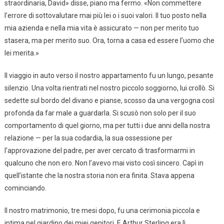
straordinaria, David» disse, piano ma fermo. «Non commettere
l’errore di sottovalutare mai più lei o i suoi valori. Il tuo posto nella
mia azienda e nella mia vita è assicurato — non per merito tuo
stasera, ma per merito suo. Ora, torna a casa ed essere l’uomo che
lei merita.»
Il viaggio in auto verso il nostro appartamento fu un lungo, pesante
silenzio. Una volta rientrati nel nostro piccolo soggiorno, lui crollò. Si
sedette sul bordo del divano e pianse, scosso da una vergogna così
profonda da far male a guardarla. Si scusò non solo per il suo
comportamento di quel giorno, ma per tutti i due anni della nostra
relazione — per la sua codardia, la sua ossessione per
l’approvazione del padre, per aver cercato di trasformarmi in
qualcuno che non ero. Non l’avevo mai visto così sincero. Capì in
quell’istante che la nostra storia non era finita. Stava appena
cominciando.
Il nostro matrimonio, tre mesi dopo, fu una cerimonia piccola e
intima nel giardino dei miei genitori. E Arthur Sterling era lì.