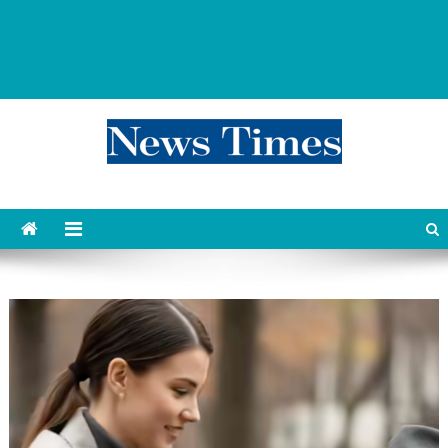
news 76 times
Контент души