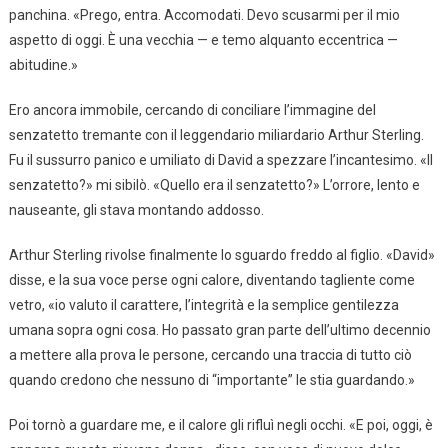
panchina. «Prego, entra. Accomodati. Devo scusarmi per il mio
aspetto di oggi. È una vecchia — e temo alquanto eccentrica —
abitudine.»
Ero ancora immobile, cercando di conciliare l’immagine del
senzatetto tremante con il leggendario miliardario Arthur Sterling.
Fu il sussurro panico e umiliato di David a spezzare l’incantesimo. «Il
senzatetto?» mi sibilò. «Quello era il senzatetto?» L’orrore, lento e
nauseante, gli stava montando addosso.
Arthur Sterling rivolse finalmente lo sguardo freddo al figlio. «David»
disse, e la sua voce perse ogni calore, diventando tagliente come
vetro, «io valuto il carattere, l’integrità e la semplice gentilezza
umana sopra ogni cosa. Ho passato gran parte dell’ultimo decennio
a mettere alla prova le persone, cercando una traccia di tutto ciò
quando credono che nessuno di “importante” le stia guardando.»
Poi tornò a guardare me, e il calore gli rifluì negli occhi. «E poi, oggi, è