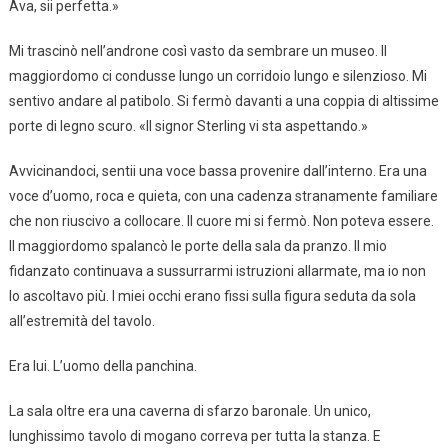
Ava, sii perfetta.»
Mi trascinò nell’androne così vasto da sembrare un museo. Il
maggiordomo ci condusse lungo un corridoio lungo e silenzioso. Mi
sentivo andare al patibolo. Si fermò davanti a una coppia di altissime
porte di legno scuro. «Il signor Sterling vi sta aspettando.»
Avvicinandoci, sentii una voce bassa provenire dall’interno. Era una
voce d’uomo, roca e quieta, con una cadenza stranamente familiare
che non riuscivo a collocare. Il cuore mi si fermò. Non poteva essere.
Il maggiordomo spalancò le porte della sala da pranzo. Il mio
fidanzato continuava a sussurrarmi istruzioni allarmate, ma io non
lo ascoltavo più. I miei occhi erano fissi sulla figura seduta da sola
all’estremità del tavolo.
Era lui. L’uomo della panchina.
La sala oltre era una caverna di sfarzo baronale. Un unico,
lunghissimo tavolo di mogano correva per tutta la stanza. E