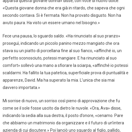
apparsa questa giovane donna» disse, con voce di nuovo dolce.
«Questa giovane donna che era già in ritardo, che sapeva che ogni
secondo contava. Si è fermata. Non ha provato disgusto. Non ha
avuto paura. Ha visto un essere umano nel bisogno.»
Fece una pausa, lo sguardo saldo. «Ha rinunciato al suo pranzo»
proseguì, indicando un piccolo panino mezzo mangiato che ora
stava su un piatto di porcellana fine al suo fianco, «affinché io, un
perfetto sconosciuto, potessi mangiare. E ha rinunciato al suo
comfort» sollevò una mano a sfiorare la sciarpa, «affinché io potessi
scaldarmi. Ha fallito la tua patetica, superficiale prova di puntualità e
apparenze, David. Ma ha superato la mia. L’unica che sia mai
davvero importata.»
Mi sorrise di nuovo, un sorriso così pieno di approvazione che fu
come se il sole fosse uscito da dietro le nuvole. «Ora, Ava» disse,
indicando la sedia alla sua destra, il posto d’onore, «cenamo. Pare
che abbiamo un matrimonio da organizzare e il futuro di un’intera
azienda di cui discutere.» Poi lanciò uno sguardo al figlio, pallido,