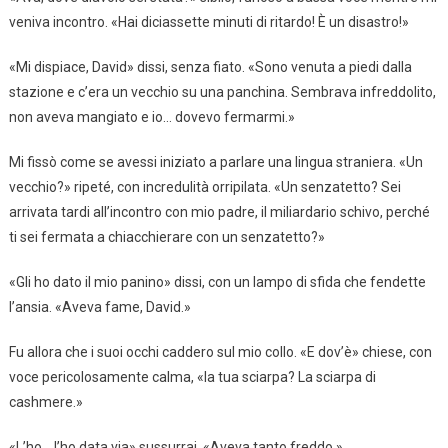
veniva incontro. «Hai diciassette minuti di ritardo! È un disastro!»
«Mi dispiace, David» dissi, senza fiato. «Sono venuta a piedi dalla
stazione e c’era un vecchio su una panchina. Sembrava infreddolito,
non aveva mangiato e io… dovevo fermarmi.»
Mi fissò come se avessi iniziato a parlare una lingua straniera. «Un
vecchio?» ripeté, con incredulità orripilata. «Un senzatetto? Sei
arrivata tardi all’incontro con mio padre, il miliardario schivo, perché
ti sei fermata a chiacchierare con un senzatetto?»
«Gli ho dato il mio panino» dissi, con un lampo di sfida che fendette
l’ansia. «Aveva fame, David.»
Fu allora che i suoi occhi caddero sul mio collo. «E dov’è» chiese, con
voce pericolosamente calma, «la tua sciarpa? La sciarpa di
cashmere.»
«L’ho… l’ho data via» sussurrai. «Aveva tanto freddo.»