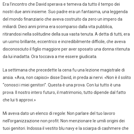
Era l’incontro che David sperava e temeva da tutto il tempo dei
nostri due anni insieme. Suo padre era un fantasma, una leggenda
del mondo finanziario che aveva costruito da zero un impero da
miliardi. Dieci anni prima era scomparso dalla vita pubblica,
ritirandosi nella solitudine della sua vasta tenuta. A detta di tutti, era
un uomo brillante, eccentrico e incredibilmente difficile, che aveva
disconosciuto il figlio maggiore per aver sposato una donna ritenuta
da lui inadatta. Ora toccava a me essere giudicata.
La settimana che precedette la cena fu una lezione magistrale di
ansia. «Ava, non capisci» disse David, in preda ai nervi. «Non è il solito
“conosci i miei genitori”. Questa è una prova. Con lui tutto è una
prova. Il nostro intero futuro, il matrimonio, tutto dipende dal fatto
che lui ti approvi.»
Mi aveva dato un elenco di regole: Non parlare del tuo lavoro
nell’organizzazione non profit. Non menzionare le umili origini dei
tuoi genitori. Indossa il vestito blu navy e la sciarpa di cashmere che