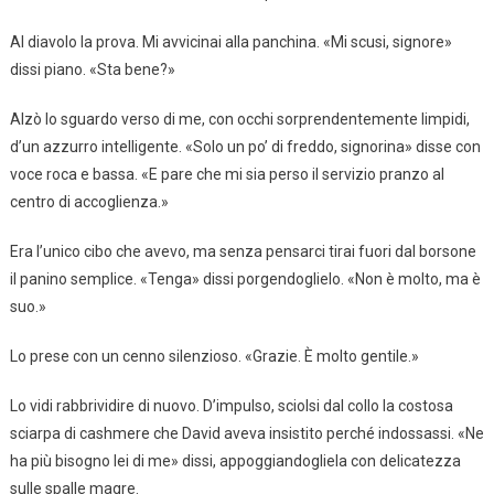
Al diavolo la prova. Mi avvicinai alla panchina. «Mi scusi, signore»
dissi piano. «Sta bene?»
Alzò lo sguardo verso di me, con occhi sorprendentemente limpidi,
d’un azzurro intelligente. «Solo un po’ di freddo, signorina» disse con
voce roca e bassa. «E pare che mi sia perso il servizio pranzo al
centro di accoglienza.»
Era l’unico cibo che avevo, ma senza pensarci tirai fuori dal borsone
il panino semplice. «Tenga» dissi porgendoglielo. «Non è molto, ma è
suo.»
Lo prese con un cenno silenzioso. «Grazie. È molto gentile.»
Lo vidi rabbrividire di nuovo. D’impulso, sciolsi dal collo la costosa
sciarpa di cashmere che David aveva insistito perché indossassi. «Ne
ha più bisogno lei di me» dissi, appoggiandogliela con delicatezza
sulle spalle magre.