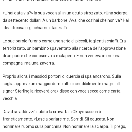
«L’hai data via?» la sua voce salì in un acuto strozzato. «Una sciarpa
da settecento dollari. A un barbone. Ava, che cos’hai che non va? Hai
idea di cosa ci giochiamo stasera?»
Le sue parole furono come una serie di piccoli, taglienti schiaffi. Era
terrorizzato, un bambino spaventato alla ricerca dell’approvazione
di un padre che conosceva a malapena. E non vedeva in me una
compagna, ma una zavorra.
Proprio allora, i massicci portoni di quercia si spalancarono. Sulla
soglia apparve un maggiordomo alto, incredibilmente magro. «Il
signor Sterling la riceverà ora» disse con voce secca come carta
vecchia.
David si raddrizzò subito la cravatta. «Okay» sussurrò
freneticamente. «Lascia parlare me. Sorridi. Sii educata. Non
nominare l’uomo sulla panchina. Non nominare la sciarpa. Ti prego,