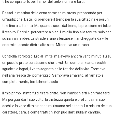
ti ho comprato. E, per l’amor del cielo, non fare tardi.
Passai la mattina della cena come se mi stessi preparando per
un’audizione. Decisi di prendere il treno per la sua cittadina e poi un
taxi fino alla tenuta. Ma quando scesi dal treno, la pressione mi tolse
il respiro. Decisi di percorrere a piedi il miglio fino alla tenuta, solo per
schiarirmi le idee. Le strade erano silenziose, fiancheggiate da ville
enormi nascoste dietro alte siepi. Mi sentivo un’intrusa.
Controllai l’orologio. Ero al limite, ma avevo ancora venti minuti. Fu su
un piccolo prato curatissimo che lo vidi. Un uomo anziano, i vestiti
sgualciti e logori, il volto segnato dalle fatiche della vita. Tremava
nell’aria fresca del pomeriggio. Sembrava smarrito, affamato e
completamente, terribilmente solo.
Il mio primo istinto fu di tirare dritto. Non immischiarti. Non fare tardi.
Ma poi guardai il suo volto, la tristezza quieta e profonda nei suoi
occhi, e la voce di mia nonna mi risuonò nella testa: La misura del tuo
carattere, cara, è come tratti chi non può darti nulla in cambio.