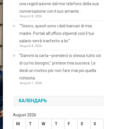
una registrazione dal mio telefono della sua
conversazione con il suo amante…
August 8, 2026
“Tesoro, questi sono i dati bancari di mia
madre. Portali all’ufficio stipendi così il tuo
salario verrà trasferito a lei.”
August 8, 2026
“Dammi la carta—prenderò io stessa tutto ciò
di cui ho bisogno,” pretese mia suocera. Le
diedi un motivo per non fare mai più quella
richiesta.
August 7, 2026
КАЛЕНДАРЬ
August 2026
M
T
W
T
F
S
S