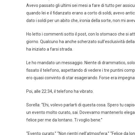
Avevo passato gli ultimi sei mesi a fare di tutto per assic
quando lei e il fidanzato erano a corto di soldi; avevo anti
dato i soldi per un abito che, ironia della sorte, non mi
Ho letto i commenti sotto il post, con lo stomaco che si atto
giorno. Qualcuno ha anche scherzato sull’esclusività della l
ha iniziato a farsi strada.
Le ho mandato un messaggio. Niente di drammatico, solo un s
fissato il telefono, aspettando di vedere i tre puntini com
ero quasi convinto di star esagerando. Forse era impegnat
Poi, alle 22:34, il telefono ha vibrato.
Sorella: “Ehi, volevo parlarti di questa cosa. Spero tu capisc
un evento molto curato, sai. Dovevamo mantenerlo elegan
felice per me da lontano. Ti voglio bene.”
“Evento curato.” “Non rientri nell’atmosfera.” “Felice da lo