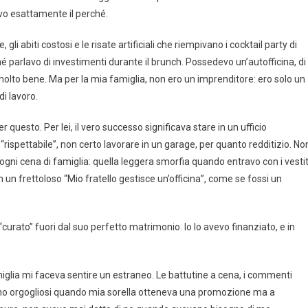
vo esattamente il perché.
li abiti costosi e le risate artificiali che riempivano i cocktail party di
 né parlavo di investimenti durante il brunch. Possedevo un’autofficina, di
molto bene. Ma per la mia famiglia, non ero un imprenditore: ero solo un
i lavoro.
questo. Per lei, il vero successo significava stare in un ufficio
rispettabile”, non certo lavorare in un garage, per quanto redditizio. No
gni cena di famiglia: quella leggera smorfia quando entravo con i vestit
 un frettoloso “Mio fratello gestisce un’officina”, come se fossi un
“curato” fuori dal suo perfetto matrimonio. Io lo avevo finanziato, e in
miglia mi faceva sentire un estraneo. Le battutine a cena, i commenti
 erano orgogliosi quando mia sorella otteneva una promozione ma a