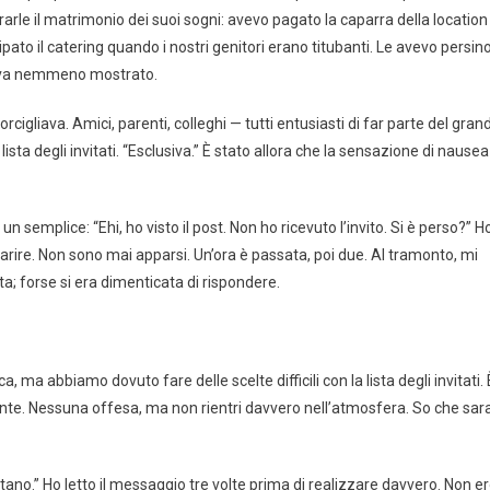
urarle il matrimonio dei suoi sogni: avevo pagato la caparra della location
cipato il catering quando i nostri genitori erano titubanti. Le avevo persin
 aveva nemmeno mostrato.
rcigliava. Amici, parenti, colleghi — tutti entusiasti di far parte del gran
ista degli invitati. “Esclusiva.” È stato allora che la sensazione di nausea
emplice: “Ehi, ho visto il post. Non ho ricevuto l’invito. Si è perso?” H
parire. Non sono mai apparsi. Un’ora è passata, poi due. Al tramonto, mi
a; forse si era dimenticata di rispondere.
a, ma abbiamo dovuto fare delle scelte difficili con la lista degli invitati. 
te. Nessuna offesa, ma non rientri davvero nell’atmosfera. So che sara
ntano.” Ho letto il messaggio tre volte prima di realizzare davvero. Non e