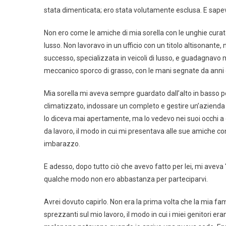
stata dimenticata; ero stata volutamente esclusa. E sape
Non ero come le amiche di mia sorella con le unghie curate, g
lusso. Non lavoravo in un ufficio con un titolo altisonante,
successo, specializzata in veicoli di lusso, e guadagnavo 
meccanico sporco di grasso, con le mani segnate da anni d
Mia sorella mi aveva sempre guardato dall’alto in basso per 
climatizzato, indossare un completo e gestire un’azienda “
lo diceva mai apertamente, ma lo vedevo nei suoi occhi a o
da lavoro, il modo in cui mi presentava alle sue amiche con
imbarazzo.
E adesso, dopo tutto ciò che avevo fatto per lei, mi aveva 
qualche modo non ero abbastanza per parteciparvi.
Avrei dovuto capirlo. Non era la prima volta che la mia fa
sprezzanti sul mio lavoro, il modo in cui i miei genitori