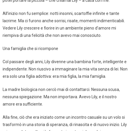
potei portare la piccola – che chiamai Lily – a casa con me.
All’inizio non fu semplice: notti insonni, scartoffie infinite e tante
lacrime. Ma ci furono anche sorrisi, risate, momenti indimenticabili.
Vedere Lily crescere e fiorire in un ambiente pieno d’amore mi
riempiva di una felicità che non avevo mai conosciuto.
Una famiglia che si ricompone
Col passare degli anni, Lily divenne una bambina forte, intelligente e
indipendente. Non riuscivo a immaginare la mia vita senza di lei. Non
era solo una figlia adottiva: era mia figlia, la mia famiglia.
La madre biologica non cercò mai di contattarci. Nessuna scusa,
nessuna spiegazione. Ma non importava. Avevo Lily, e il nostro
amore era sufficiente.
Alla fine, ciò che era iniziato come un incontro casuale su un volo si
trasformò in una storia di speranza, di rinascita e di nuovo inizio. Lily