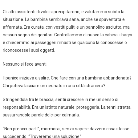
Gli altri assistenti di volo si precipitarono, e valutammo subito la
situazione. La bambina sembrava sana, anche se spaventata e
affamata. Era curata, con vestiti puliti e un pannolino asciutto, ma
nessun segno dei genitori. Controllammo di nuovo la cabina, i bagni
e chiedemmo ai passeggeri rimasti se qualcuno la conoscesse o
riconoscesse i suoi oggetti.
Nessuno si fece avanti.
Il panico iniziava a salire. Che fare con una bambina abbandonata?
Chi poteva lasciare un neonato in una città straniera?
Stringendola tra le braccia, sentii crescere in me un senso di
responsabilità. Era un istinto naturale: proteggerla. La tenni stretta,
sussurrandole parole dolci per calmarla.
“Non preoccuparti”, mormorai, senza sapere davvero cosa stesse
succedendo. “Troveremo una soluzione.”