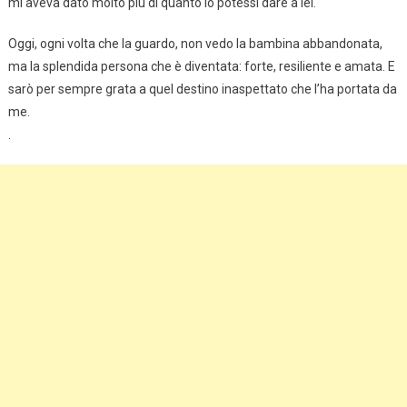
mi aveva dato molto più di quanto io potessi dare a lei.
Oggi, ogni volta che la guardo, non vedo la bambina abbandonata,
ma la splendida persona che è diventata: forte, resiliente e amata. E
sarò per sempre grata a quel destino inaspettato che l’ha portata da
me.
.