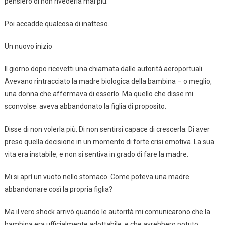
pensiero di non rivederla mai più.
Poi accadde qualcosa di inatteso.
Un nuovo inizio
Il giorno dopo ricevetti una chiamata dalle autorità aeroportuali.
Avevano rintracciato la madre biologica della bambina – o meglio,
una donna che affermava di esserlo. Ma quello che disse mi
sconvolse: aveva abbandonato la figlia di proposito.
Disse di non volerla più. Di non sentirsi capace di crescerla. Di aver
preso quella decisione in un momento di forte crisi emotiva. La sua
vita era instabile, e non si sentiva in grado di fare la madre.
Mi si aprì un vuoto nello stomaco. Come poteva una madre
abbandonare così la propria figlia?
Ma il vero shock arrivò quando le autorità mi comunicarono che la
bambina era ufficialmente adottabile, e che avrebbero potuto