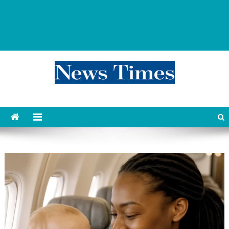
news 76 times
Контент души