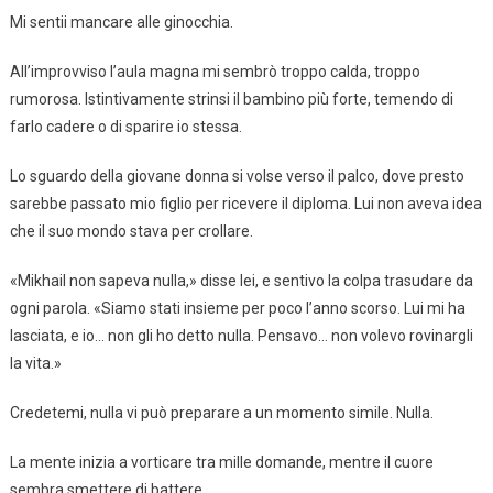
Mi sentii mancare alle ginocchia.
All’improvviso l’aula magna mi sembrò troppo calda, troppo
rumorosa. Istintivamente strinsi il bambino più forte, temendo di
farlo cadere o di sparire io stessa.
Lo sguardo della giovane donna si volse verso il palco, dove presto
sarebbe passato mio figlio per ricevere il diploma. Lui non aveva idea
che il suo mondo stava per crollare.
«Mikhail non sapeva nulla,» disse lei, e sentivo la colpa trasudare da
ogni parola. «Siamo stati insieme per poco l’anno scorso. Lui mi ha
lasciata, e io… non gli ho detto nulla. Pensavo… non volevo rovinargli
la vita.»
Credetemi, nulla vi può preparare a un momento simile. Nulla.
La mente inizia a vorticare tra mille domande, mentre il cuore
sembra smettere di battere.