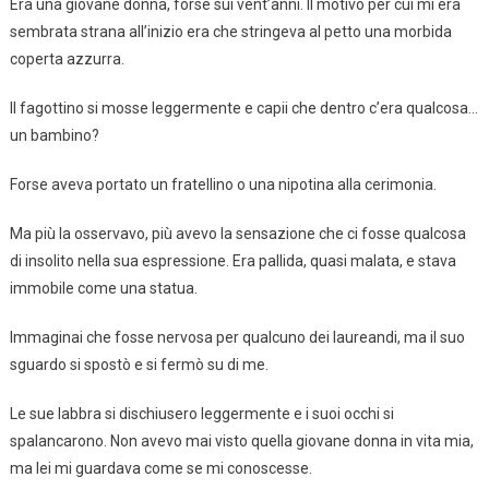
Era una giovane donna, forse sui vent’anni. Il motivo per cui mi era
sembrata strana all’inizio era che stringeva al petto una morbida
coperta azzurra.
Il fagottino si mosse leggermente e capii che dentro c’era qualcosa…
un bambino?
Forse aveva portato un fratellino o una nipotina alla cerimonia.
Ma più la osservavo, più avevo la sensazione che ci fosse qualcosa
di insolito nella sua espressione. Era pallida, quasi malata, e stava
immobile come una statua.
Immaginai che fosse nervosa per qualcuno dei laureandi, ma il suo
sguardo si spostò e si fermò su di me.
Le sue labbra si dischiusero leggermente e i suoi occhi si
spalancarono. Non avevo mai visto quella giovane donna in vita mia,
ma lei mi guardava come se mi conoscesse.