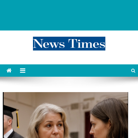
news 76 times
Контент души