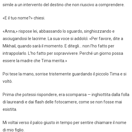
simile a un intervento del destino che non riuscivo a comprendere.
«E il tuo nome?» chiesi.
«Anna,» rispose lei, abbassando lo sguardo, singhiozzando e
asciugandosi le lacrime. La sua voce si addolcì. «Per favore, dite a
Mikhail, quando sarà il momento. E ditegli… non l’ho fatto per
intrappolarlo. L’ho fatto per sopravvivere. Perché un giorno possa
essere la madre che Tima merita.»
Poi tese la mano, sorrise tristemente guardando il piccolo Tima e si
voltò.
Prima che potessi rispondere, era scomparsa — inghiottita dalla folla
di laureandi e dai flash delle fotocamere, come se non fosse mai
esistita.
Mi voltai verso il palco giusto in tempo per sentire chiamare il nome
di mio figlio.