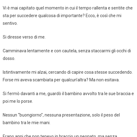
Vi è mai capitato quel momento in cui il tempo rallenta e sentite che
sta per succedere qualcosa di importante? Ecco, è così che mi
sentivo.
Si diresse verso di me.
Camminava lentamente e con cautela, senza staccarmi gli occhi di
dosso.
Istintivamente mi alzai, cercando di capire cosa stesse succedendo.
Forse mi aveva scambiata per qualcun’altra? Ma non esitava.
Si fermò davanti a me, guardò il bambino avvolto tra le sue braccia e
poi me lo porse.
Nessun “buongiorno”, nessuna presentazione, solo il peso del
bambino tra le mie mani.
Erano anni che non tenevo in braccio un neonato, ma senza