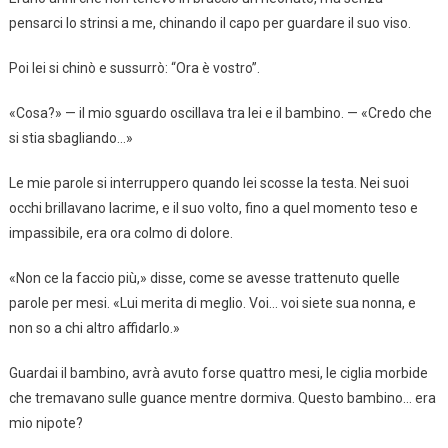
pensarci lo strinsi a me, chinando il capo per guardare il suo viso.
Poi lei si chinò e sussurrò: “Ora è vostro”.
«Cosa?» — il mio sguardo oscillava tra lei e il bambino. — «Credo che
si stia sbagliando…»
Le mie parole si interruppero quando lei scosse la testa. Nei suoi
occhi brillavano lacrime, e il suo volto, fino a quel momento teso e
impassibile, era ora colmo di dolore.
«Non ce la faccio più,» disse, come se avesse trattenuto quelle
parole per mesi. «Lui merita di meglio. Voi… voi siete sua nonna, e
non so a chi altro affidarlo.»
Guardai il bambino, avrà avuto forse quattro mesi, le ciglia morbide
che tremavano sulle guance mentre dormiva. Questo bambino… era
mio nipote?