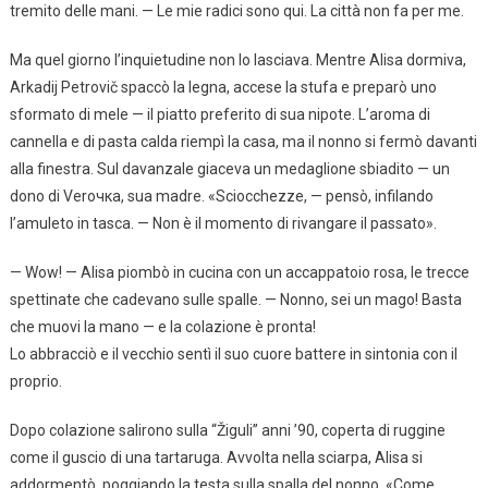
tremito delle mani. — Le mie radici sono qui. La città non fa per me.
Ma quel giorno l’inquietudine non lo lasciava. Mentre Alisa dormiva,
Arkadij Petrovič spaccò la legna, accese la stufa e preparò uno
sformato di mele — il piatto preferito di sua nipote. L’aroma di
cannella e di pasta calda riempì la casa, ma il nonno si fermò davanti
alla finestra. Sul davanzale giaceva un medaglione sbiadito — un
dono di Verочка, sua madre. «Sciocchezze, — pensò, infilando
l’amuleto in tasca. — Non è il momento di rivangare il passato».
— Wow! — Alisa piombò in cucina con un accappatoio rosa, le trecce
spettinate che cadevano sulle spalle. — Nonno, sei un mago! Basta
che muovi la mano — e la colazione è pronta!
Lo abbracciò e il vecchio sentì il suo cuore battere in sintonia con il
proprio.
Dopo colazione salirono sulla “Žiguli” anni ’90, coperta di ruggine
come il guscio di una tartaruga. Avvolta nella sciarpa, Alisa si
addormentò, poggiando la testa sulla spalla del nonno. «Come