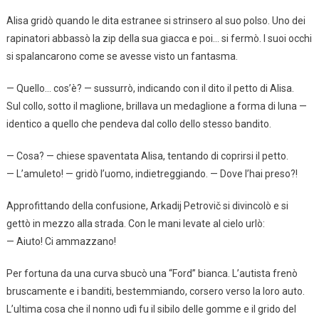
Alisa gridò quando le dita estranee si strinsero al suo polso. Uno dei
rapinatori abbassò la zip della sua giacca e poi… si fermò. I suoi occhi
si spalancarono come se avesse visto un fantasma.
— Quello… cos’è? — sussurrò, indicando con il dito il petto di Alisa.
Sul collo, sotto il maglione, brillava un medaglione a forma di luna —
identico a quello che pendeva dal collo dello stesso bandito.
— Cosa? — chiese spaventata Alisa, tentando di coprirsi il petto.
— L’amuleto! — gridò l’uomo, indietreggiando. — Dove l’hai preso?!
Approfittando della confusione, Arkadij Petrovič si divincolò e si
gettò in mezzo alla strada. Con le mani levate al cielo urlò:
— Aiuto! Ci ammazzano!
Per fortuna da una curva sbucò una “Ford” bianca. L’autista frenò
bruscamente e i banditi, bestemmiando, corsero verso la loro auto.
L’ultima cosa che il nonno udì fu il sibilo delle gomme e il grido del