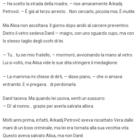
— Ha scelto la strada della madre, — rise amaramente Arkadij
Petrovič. — È già al terzo arresto… Non cercarlo, piccola mia. È inutile.
Ma Alisa non ascoltava. Il giorno dopo andò al carcere preventivo.
Dietro il vetro sedeva Danil — magro, con uno sguardo cupo, ma con
lo stesso taglio degli occhi di lei.
— Tu… tu sei mio fratello, — mormorò, avvicinando la mano al vetro.
Lui si voltò, ma Alisa vide le sue dita stringere il medaglione.
— La mamma mi chiese di dirti, — disse piano, — che vi amava
entrambi. E vi pregava… di perdonarla.
Danil taceva. Ma quando lei usciva, sentì un sussurro:
— Di’ al nonno… grazie per averla salvata allora.
Molti anni prima, infatti, Arkadij Petrovič aveva riscattato Vera dalle
mani di un boss criminale, ma lei era tornata alla sua vecchia vita.
Questo aveva salvato Alisa, ma non Danil.