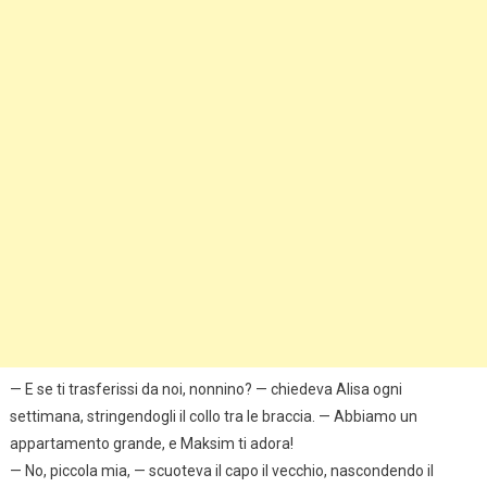
— E se ti trasferissi da noi, nonnino? — chiedeva Alisa ogni
settimana, stringendogli il collo tra le braccia. — Abbiamo un
appartamento grande, e Maksim ti adora!
— No, piccola mia, — scuoteva il capo il vecchio, nascondendo il