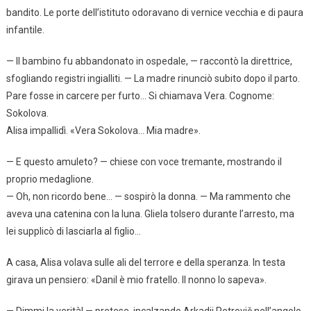
bandito. Le porte dell’istituto odoravano di vernice vecchia e di paura
infantile.
— Il bambino fu abbandonato in ospedale, — raccontò la direttrice,
sfogliando registri ingialliti. — La madre rinunciò subito dopo il parto.
Pare fosse in carcere per furto… Si chiamava Vera. Cognome:
Sokolova.
Alisa impallidì. «Vera Sokolova… Mia madre».
— E questo amuleto? — chiese con voce tremante, mostrando il
proprio medaglione.
— Oh, non ricordo bene… — sospirò la donna. — Ma rammento che
aveva una catenina con la luna. Gliela tolsero durante l’arresto, ma
lei supplicò di lasciarla al figlio…
A casa, Alisa volava sulle ali del terrore e della speranza. In testa
girava un pensiero: «Danil è mio fratello. Il nonno lo sapeva».