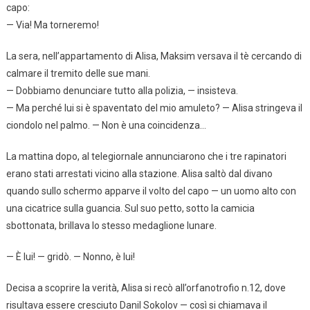
capo:
— Via! Ma torneremo!
La sera, nell’appartamento di Alisa, Maksim versava il tè cercando di
calmare il tremito delle sue mani.
— Dobbiamo denunciare tutto alla polizia, — insisteva.
— Ma perché lui si è spaventato del mio amuleto? — Alisa stringeva il
ciondolo nel palmo. — Non è una coincidenza…
La mattina dopo, al telegiornale annunciarono che i tre rapinatori
erano stati arrestati vicino alla stazione. Alisa saltò dal divano
quando sullo schermo apparve il volto del capo — un uomo alto con
una cicatrice sulla guancia. Sul suo petto, sotto la camicia
sbottonata, brillava lo stesso medaglione lunare.
— È lui! — gridò. — Nonno, è lui!
Decisa a scoprire la verità, Alisa si recò all’orfanotrofio n.12, dove
risultava essere cresciuto Danil Sokolov — così si chiamava il