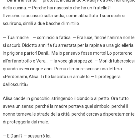
— Dimmi la verità! — pretese, incalzando Arkadij Petrovič nell’angolo
della cucina. — Perché hai nascosto che ho un fratello?!
Il vecchio si accasciò sulla sedia, come abbattuto. I suoi occhi si
scurirono, simili a due bacche di mirtillo.
— Tua madre… — cominciò a fatica. — Era luce, finché l’anima non le
si oscurò. Diciotto anni fa fu arrestata per la rapina a una gioielleria.
In prigione partorì Danil… Ma io pensavo fosse morto! Lo portarono
all’orfanotrofio e Vera… — la voce gli si spezzò. — Morì di tubercolosi
quando avevi cinque anni. Prima di morire scrisse una lettera:
«Perdonami, Alisa. Ti ho lasciato un amuleto — ti proteggerà
dall’oscurità».
Alisa cadde in ginocchio, stringendo il ciondolo al petto. Ora tutto
aveva un senso: perché la madre portava quel simbolo, perché il
nonno temeva le strade della città, perché cercava disperatamente
di proteggerla dal male.
— E Danil? — sussurrò lei.