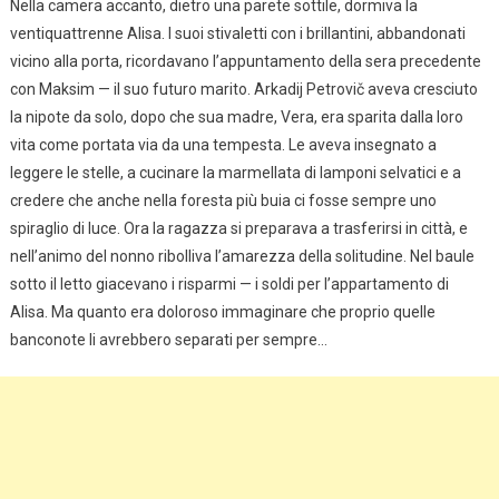
Nella camera accanto, dietro una parete sottile, dormiva la
ventiquattrenne Alisa. I suoi stivaletti con i brillantini, abbandonati
vicino alla porta, ricordavano l’appuntamento della sera precedente
con Maksim — il suo futuro marito. Arkadij Petrovič aveva cresciuto
la nipote da solo, dopo che sua madre, Vera, era sparita dalla loro
vita come portata via da una tempesta. Le aveva insegnato a
leggere le stelle, a cucinare la marmellata di lamponi selvatici e a
credere che anche nella foresta più buia ci fosse sempre uno
spiraglio di luce. Ora la ragazza si preparava a trasferirsi in città, e
nell’animo del nonno ribolliva l’amarezza della solitudine. Nel baule
sotto il letto giacevano i risparmi — i soldi per l’appartamento di
Alisa. Ma quanto era doloroso immaginare che proprio quelle
banconote li avrebbero separati per sempre…