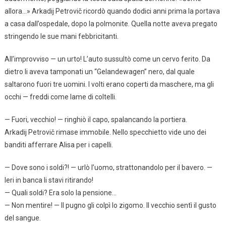
allora…» Arkadij Petrovič ricordò quando dodici anni prima la portava
a casa dall’ospedale, dopo la polmonite. Quella notte aveva pregato
stringendo le sue mani febbricitanti.
All’improvviso — un urto! L’auto sussultò come un cervo ferito. Da
dietro li aveva tamponati un “Gelandewagen” nero, dal quale
saltarono fuori tre uomini. I volti erano coperti da maschere, ma gli
occhi — freddi come lame di coltelli.
— Fuori, vecchio! — ringhiò il capo, spalancando la portiera.
Arkadij Petrovič rimase immobile. Nello specchietto vide uno dei
banditi afferrare Alisa per i capelli.
— Dove sono i soldi?! — urlò l’uomo, strattonandolo per il bavero. —
Ieri in banca li stavi ritirando!
— Quali soldi? Era solo la pensione…
— Non mentire! — Il pugno gli colpì lo zigomo. Il vecchio sentì il gusto
del sangue.