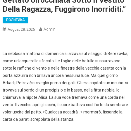
Gettato Un’occhiata Sotto Il Vestito
Della Ragazza, Fuggirono Inorriditi.”
ПОЛИТИКА
Admin
August 28, 2025
La nebbiosa mattina di domenica si alzava sul villaggio di Berëzovka,
come un’acquerello sfocato. Le foglie delle betulle sussurravano
sotto le raffiche di vento e nelle finestre della vecchia casetta con la
porta azzurra non brillava ancora nessuna luce. Ma quel giorno
Arkadij Petrovič si svegliò prima dei galli. Gli era capitato un incubo: si
trovava sul bordo di un precipizio e in basso, nella fitta nebbia, lo
chiamava la nipote Alisa. La sua voce tremava come una corda nel
vento. Il vecchio aprì gli occhi, il cuore batteva così forte da sembrare
voler uscire dal petto. «Qualcosa accadrà…» mormorò, fissando la
carta da parati screpolata della stanza.