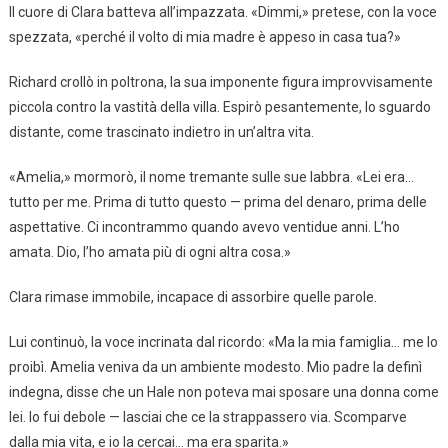
Il cuore di Clara batteva all’impazzata. «Dimmi,» pretese, con la voce
spezzata, «perché il volto di mia madre è appeso in casa tua?»
Richard crollò in poltrona, la sua imponente figura improvvisamente
piccola contro la vastità della villa. Espirò pesantemente, lo sguardo
distante, come trascinato indietro in un’altra vita.
«Amelia,» mormorò, il nome tremante sulle sue labbra. «Lei era…
tutto per me. Prima di tutto questo — prima del denaro, prima delle
aspettative. Ci incontrammo quando avevo ventidue anni. L’ho
amata. Dio, l’ho amata più di ogni altra cosa.»
Clara rimase immobile, incapace di assorbire quelle parole.
Lui continuò, la voce incrinata dal ricordo: «Ma la mia famiglia… me lo
proibì. Amelia veniva da un ambiente modesto. Mio padre la definì
indegna, disse che un Hale non poteva mai sposare una donna come
lei. Io fui debole — lasciai che ce la strappassero via. Scomparve
dalla mia vita, e io la cercai… ma era sparita.»