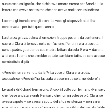
sua stessa calligrafia, che dichiarava amore eterno per Amelia — la
lettera che aveva scritto ma che non aveva mai ricevuto indietro.
Lacrime gli inondarono gli occhi. La voce gli si spezzò. «Lei l’ha
conservata… per tutti questi anni.»
La stanza girava, colma di emozioni troppo pesanti da contenere. Il
cuore di Clara si torceva nella confusione. Per anni era cresciuta
senza padre, guardando sua madre lottare da sola. E ora — davanti
a lei c’era l’uomo che avrebbe potuto cambiare tutto, se solo avesse
combattuto di più.
«Perché non sei venuto da lei?» La voce di Clara era cruda,
accusatrice. «Perché l’hai lasciata crescermi da sola, nel dolore?»
Le spalle di Richard tremarono. Si coprì il volto con le mani. «Pensavo
che fosse andata avanti. Pensavo che non mi volesse più. Clara, se
avessi saputo — se avessi saputo della tua esistenza — non avrei
mai…» La voce gli si spezzò completamente. «Vi ho deluse. Ho fallito