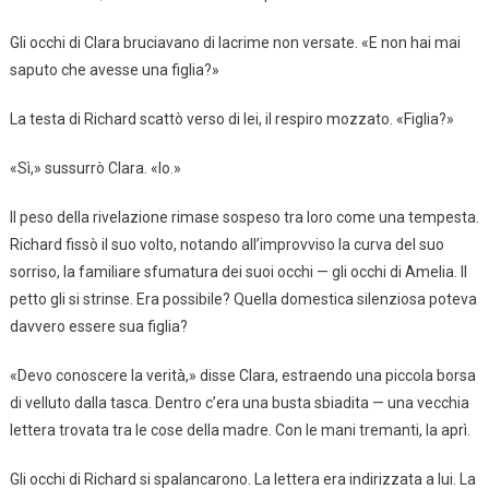
Gli occhi di Clara bruciavano di lacrime non versate. «E non hai mai
saputo che avesse una figlia?»
La testa di Richard scattò verso di lei, il respiro mozzato. «Figlia?»
«Sì,» sussurrò Clara. «Io.»
Il peso della rivelazione rimase sospeso tra loro come una tempesta.
Richard fissò il suo volto, notando all’improvviso la curva del suo
sorriso, la familiare sfumatura dei suoi occhi — gli occhi di Amelia. Il
petto gli si strinse. Era possibile? Quella domestica silenziosa poteva
davvero essere sua figlia?
«Devo conoscere la verità,» disse Clara, estraendo una piccola borsa
di velluto dalla tasca. Dentro c’era una busta sbiadita — una vecchia
lettera trovata tra le cose della madre. Con le mani tremanti, la aprì.
Gli occhi di Richard si spalancarono. La lettera era indirizzata a lui. La