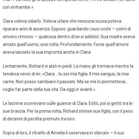
con entrambe.»
Clara voleva odiarlo. Voleva urlare che nessuna scusa poteva
riparare anni di assenza. Eppure, guardando i suoi occhi — colmi di
sincero rimorso — qualcosa dentro di lei si addolcì. Sua madre aveva
amato quell’uomo, una volta. Profondamente. Forse quell’amore
aveva lasciato la sua impronta anche in Clara.
Lentamente, Richard si alzò in piedi. La mano gli tremava mentre la
tendeva verso di lei. «Clara… tu sei mia figlia. Il mio sangue, la mia
carne. Non posso cambiare il passato. Ma se me lo permetterai…
voglio far parte della tua vita. Da oggi in avanti.»
Le lacrime scorrevano sulle guance di Clara. Esitò, poi si gettò tra le
sue braccia. Per la prima volta, Richard strinse sua figlia, con il peso
di decenni di perdita premuto tra loro.
Sopra di loro, il ritratto di Amelia li osservava in silenzio — il suo