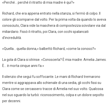
«Perché… perché il ritratto di mia madre è qui?»
Richard, che era appena entrato nella stanza, si fermò di colpo. Il
colore gli scomparve dal volto. Per la prima volta da quando lo aveva
conosciuto, Clara vide la maschera di compostezza scivolare via dal
miliardario. Fissò il ritratto, poi Clara, con occhi spalancati
d’incredulità.
«Quella… quella donna,» balbettò Richard, «come la conosci?»
La gola di Clara si strinse. «Conoscerla? È mia madre. Amelia James.
È… è morta cinque anni fa.»
Il silenzio che seguì fu soffocante. Le mani di Richard tremarono
mentre si aggrappava allo schienale di una sedia, gli occhi fissi su
Clara come se cercassero tracce di Amelia nel suo volto. Qualcosa
nel suo sguardo la turbò: riconoscimento, colpa e un dolore sepolto
per decenni.