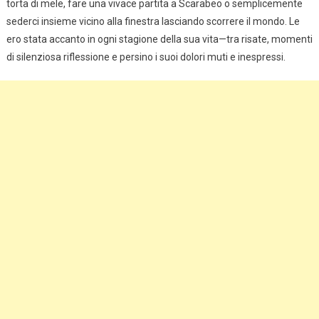
torta di mele, fare una vivace partita a Scarabeo o semplicemente
sederci insieme vicino alla finestra lasciando scorrere il mondo. Le
ero stata accanto in ogni stagione della sua vita—tra risate, momenti
di silenziosa riflessione e persino i suoi dolori muti e inespressi.