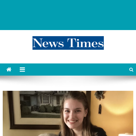
news 76 times
Контент души