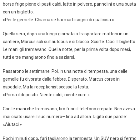
borse frigo piene di pasti caldi, latte in polvere, pannolini e una busta
con un biglietto:
«Per le gemelle. Chiama se hai mai bisogno di qualcosa.»
Quella sera, dopo una lunga giornata a trasportare mattoni in un
cantiere, Marcus salì sull’autobus e si bloccò. Scorte. Cibo. Il biglietto.
Le mani gli tremavano. Quella notte, per la prima volta dopo mesi,
tutti e tre mangiarono fino a saziarsi.
Passarono le settimane. Poi, in una notte di tempesta, una delle
gemelle fu divorata dalla febbre. Disperato, Marcus corse in
ospedale. Ma la receptionist scosse la testa:
«Prima il deposito. Niente soldi, niente cure.»
Con le mani che tremavano, tirò fuori il telefono crepato. Non aveva
mai osato usare il suo numero—fino ad allora. Digitò due parole:
«Aiutaci.»
Pochi minuti dopo, fari tagliarono la tempesta. Un SUV nero si fermò