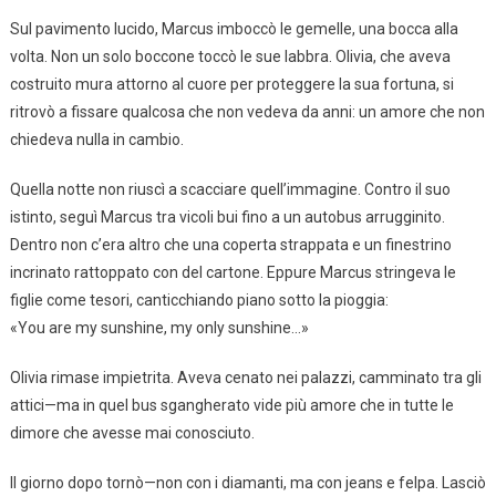
Sul pavimento lucido, Marcus imboccò le gemelle, una bocca alla
volta. Non un solo boccone toccò le sue labbra. Olivia, che aveva
costruito mura attorno al cuore per proteggere la sua fortuna, si
ritrovò a fissare qualcosa che non vedeva da anni: un amore che non
chiedeva nulla in cambio.
Quella notte non riuscì a scacciare quell’immagine. Contro il suo
istinto, seguì Marcus tra vicoli bui fino a un autobus arrugginito.
Dentro non c’era altro che una coperta strappata e un finestrino
incrinato rattoppato con del cartone. Eppure Marcus stringeva le
figlie come tesori, canticchiando piano sotto la pioggia:
«You are my sunshine, my only sunshine…»
Olivia rimase impietrita. Aveva cenato nei palazzi, camminato tra gli
attici—ma in quel bus sgangherato vide più amore che in tutte le
dimore che avesse mai conosciuto.
Il giorno dopo tornò—non con i diamanti, ma con jeans e felpa. Lasciò