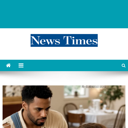
news 76 times
Контент души