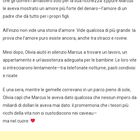
che gli uomini l’amassero solo per la sua ricchezza. Eppure Marcus
le aveva mostrato un amore più forte del denaro—l’amore di un
padre che dà tutto per i propri figli.
All’inizio non vide una storia d’amore. Vide qualcosa di più grande: la
prova che l’amore puro esiste ancora, anche tra stracci e rovine.
Mesi dopo, Olivia aiutò in silenzio Marcus a trovare un lavoro, un
appartamento e un’assistenza adeguata per le bambine. Le loro vite
si intrecciarono lentamente—tra telefonate notturne, pasti condivisi
e risate.
E una sera, mentre le gemelle correvano in un parco pieno di sole,
Olivia capì che Marcus le aveva dato qualcosa che nessun impero da
miliardi di dollari le aveva mai dato: il promemoria che i tesori più
ricchi della vita non si custodiscono nei caveau—
ma nel cuore.