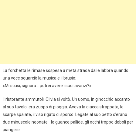
La forchetta le rimase sospesa a metà strada dalle labbra quando
una voce squarciò la musica e il brusio:
«Mi scusi, signora… potrei avere i suoi avanzi?»
Il ristorante ammutolì. Olivia si voltò. Un uomo, in ginocchio accanto
al suo tavolo, era zuppo di pioggia. Aveva la giacca strappata, le
scarpe spaiate, il viso rigato di sporco. Legate al suo petto c’erano
due minuscole neonate—le guance pallide, gli occhi troppo deboli per
piangere.