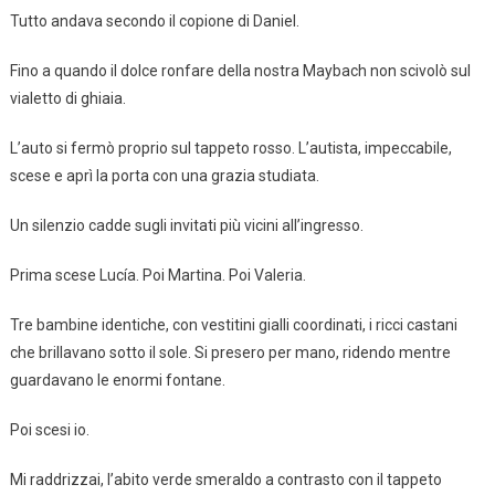
Tutto andava secondo il copione di Daniel.
Fino a quando il dolce ronfare della nostra Maybach non scivolò sul
vialetto di ghiaia.
L’auto si fermò proprio sul tappeto rosso. L’autista, impeccabile,
scese e aprì la porta con una grazia studiata.
Un silenzio cadde sugli invitati più vicini all’ingresso.
Prima scese Lucía. Poi Martina. Poi Valeria.
Tre bambine identiche, con vestitini gialli coordinati, i ricci castani
che brillavano sotto il sole. Si presero per mano, ridendo mentre
guardavano le enormi fontane.
Poi scesi io.
Mi raddrizzai, l’abito verde smeraldo a contrasto con il tappeto