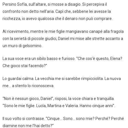
Persino Sofía, sull’altare, si mosse a disagio. Si percepiva il
confronto non detto nell’aria. Capì che, sebbene lei avesse la
ricchezza, io avevo qualcosa che il denaro non può comprare.
Al ricevimento, mentre le mie figlie mangiavano canapé alla fragola
con la serietà di piccole giudici, Daniel mi mise alle strette accanto a
un muro di gelsomino.
La sua voce era un sibilo basso e furioso. “Che cos’è questo, Elena?
Che gioco stai facendo?”
Lo guardai calma. La vecchia me si sarebbe rimpicciolita. La nuova
me… a stento lo riconosceva.
“Non è nessun gioco, Daniel”, risposi, la voce chiara e tranquilla.
“Sono le mie figlie. Lucía, Martina e Valeria. Hanno cinque anni”.
Il suo volto si contrasse. “Cinque… Sono… sono mie? Perché? Perché
diamine non me l’hai detto?”