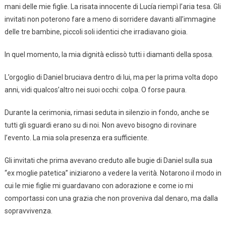
mani delle mie figlie. La risata innocente di Lucía riempì l’aria tesa. Gli
invitati non poterono fare a meno di sorridere davanti all’immagine
delle tre bambine, piccoli soli identici che irradiavano gioia.
In quel momento, la mia dignità eclissò tutti i diamanti della sposa.
L’orgoglio di Daniel bruciava dentro di lui, ma per la prima volta dopo
anni, vidi qualcos’altro nei suoi occhi: colpa. O forse paura.
Durante la cerimonia, rimasi seduta in silenzio in fondo, anche se
tutti gli sguardi erano su di noi. Non avevo bisogno di rovinare
l’evento. La mia sola presenza era sufficiente.
Gli invitati che prima avevano creduto alle bugie di Daniel sulla sua
“ex moglie patetica” iniziarono a vedere la verità. Notarono il modo in
cui le mie figlie mi guardavano con adorazione e come io mi
comportassi con una grazia che non proveniva dal denaro, ma dalla
sopravvivenza.