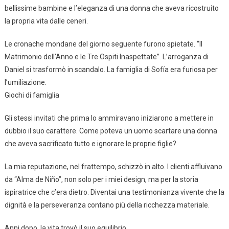
bellissime bambine e l’eleganza di una donna che aveva ricostruito
la propria vita dalle ceneri.
Le cronache mondane del giorno seguente furono spietate. “Il
Matrimonio dell’Anno e le Tre Ospiti Inaspettate”. L’arroganza di
Daniel si trasformò in scandalo. La famiglia di Sofía era furiosa per
l’umiliazione.
Giochi di famiglia
Gli stessi invitati che prima lo ammiravano iniziarono a mettere in
dubbio il suo carattere. Come poteva un uomo scartare una donna
che aveva sacrificato tutto e ignorare le proprie figlie?
La mia reputazione, nel frattempo, schizzò in alto. I clienti affluivano
da “Alma de Niño”, non solo per i miei design, ma per la storia
ispiratrice che c’era dietro. Diventai una testimonianza vivente che la
dignità e la perseveranza contano più della ricchezza materiale.
Anni dopo, la vita trovò il suo equilibrio.