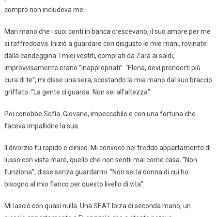
comprò non includeva me.
Man mano che i suoi conti in banca crescevano, il suo amore per me
si raffreddava. Iniziò a guardare con disgusto le mie mani, rovinate
dalla candeggina. I miei vestiti, comprati da Zara ai saldi,
improvvisamente erano “inappropriati”. “Elena, devi prenderti più
cura di te”, mi disse una sera, scostando la mia mano dal suo braccio
griffato. “La gente ci guarda. Non sei all’altezza”.
Poi conobbe Sofía. Giovane, impeccabile e con una fortuna che
faceva impallidire la sua.
Il divorzio fu rapido e clinico. Mi convocò nel freddo appartamento di
lusso con vista mare, quello che non sentii mai come casa. “Non
funziona”, disse senza guardarmi. “Non sei la donna di cui ho
bisogno al mio fianco per questo livello di vita”.
Mi lasciò con quasi nulla. Una SEAT Ibiza di seconda mano, un