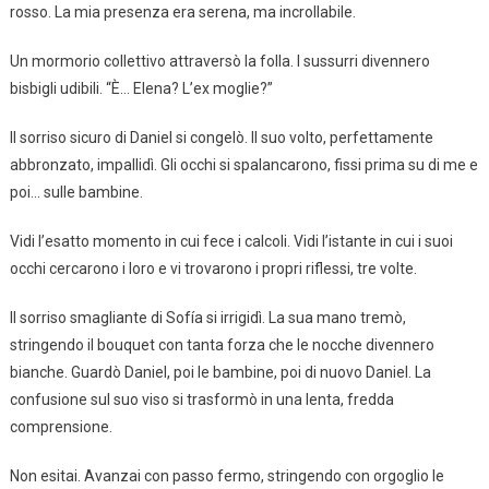
rosso. La mia presenza era serena, ma incrollabile.
Un mormorio collettivo attraversò la folla. I sussurri divennero
bisbigli udibili. “È… Elena? L’ex moglie?”
Il sorriso sicuro di Daniel si congelò. Il suo volto, perfettamente
abbronzato, impallidì. Gli occhi si spalancarono, fissi prima su di me e
poi… sulle bambine.
Vidi l’esatto momento in cui fece i calcoli. Vidi l’istante in cui i suoi
occhi cercarono i loro e vi trovarono i propri riflessi, tre volte.
Il sorriso smagliante di Sofía si irrigidì. La sua mano tremò,
stringendo il bouquet con tanta forza che le nocche divennero
bianche. Guardò Daniel, poi le bambine, poi di nuovo Daniel. La
confusione sul suo viso si trasformò in una lenta, fredda
comprensione.
Non esitai. Avanzai con passo fermo, stringendo con orgoglio le