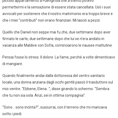
piccolo appartamento a Fuengirola che a stento potevo
permettermi e la sensazione di essere stata cancellata. Usò i suoi
avvocati per sostenere che il nostro matrimonio era troppo breve e
che i miei “contributi” non erano finanziari. Mi lasciò a pezzi.
Quello che Daniel non seppe mai fu che, due settimane dopo aver
firmato le carte, due settimane dopo che lui se n’era andato in
vacanza alle Maldive con Sofía, cominciarono le nausee mattutine.
Pensai fosse lo stress. Il dolore. La fame, perché a volte dimenticavo
di mangiare.
Quando finalmente andai dalla dottoressa del centro sanitario
locale, una donna anziana dagli occhi gentili passò il trasduttore sul
mio ventre. “Ebbene, Elena…”, disse girando lo schermo. “Sembra
che tu non sia sola. Anzi, sei in ottima compagnia”.
“Sono… sono incinta?”, sussurrai, con il terreno che mi mancava
sotto i piedi.