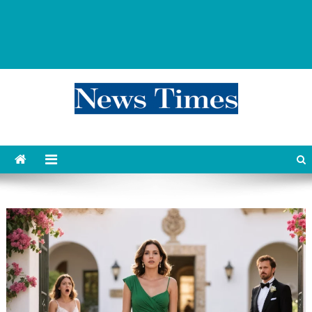
news 76 times
Контент души