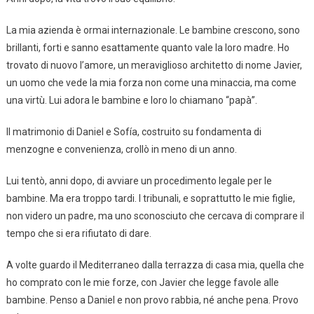
La mia azienda è ormai internazionale. Le bambine crescono, sono
brillanti, forti e sanno esattamente quanto vale la loro madre. Ho
trovato di nuovo l’amore, un meraviglioso architetto di nome Javier,
un uomo che vede la mia forza non come una minaccia, ma come
una virtù. Lui adora le bambine e loro lo chiamano “papà”.
Il matrimonio di Daniel e Sofía, costruito su fondamenta di
menzogne e convenienza, crollò in meno di un anno.
Lui tentò, anni dopo, di avviare un procedimento legale per le
bambine. Ma era troppo tardi. I tribunali, e soprattutto le mie figlie,
non videro un padre, ma uno sconosciuto che cercava di comprare il
tempo che si era rifiutato di dare.
A volte guardo il Mediterraneo dalla terrazza di casa mia, quella che
ho comprato con le mie forze, con Javier che legge favole alle
bambine. Penso a Daniel e non provo rabbia, né anche pena. Provo