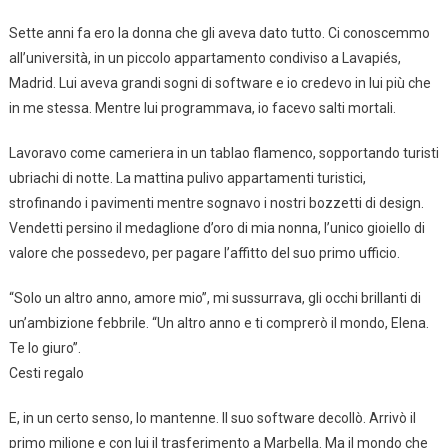
Sette anni fa ero la donna che gli aveva dato tutto. Ci conoscemmo
all’università, in un piccolo appartamento condiviso a Lavapiés,
Madrid. Lui aveva grandi sogni di software e io credevo in lui più che
in me stessa. Mentre lui programmava, io facevo salti mortali.
Lavoravo come cameriera in un tablao flamenco, sopportando turisti
ubriachi di notte. La mattina pulivo appartamenti turistici,
strofinando i pavimenti mentre sognavo i nostri bozzetti di design.
Vendetti persino il medaglione d’oro di mia nonna, l’unico gioiello di
valore che possedevo, per pagare l’affitto del suo primo ufficio.
“Solo un altro anno, amore mio”, mi sussurrava, gli occhi brillanti di
un’ambizione febbrile. “Un altro anno e ti comprerò il mondo, Elena.
Te lo giuro”.
Cesti regalo
E, in un certo senso, lo mantenne. Il suo software decollò. Arrivò il
primo milione e con lui il trasferimento a Marbella. Ma il mondo che