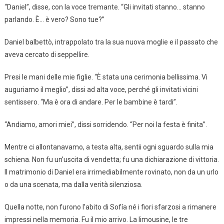
“Daniel”, disse, con la voce tremante. “Gli invitati stanno… stanno
parlando. È… è vero? Sono tue?”
Daniel balbettò, intrappolato tra la sua nuova moglie e il passato che
aveva cercato di seppellire.
Presi le mani delle mie figlie. “È stata una cerimonia bellissima. Vi
auguriamo il meglio”, dissi ad alta voce, perché gli invitati vicini
sentissero. “Ma è ora di andare. Per le bambine è tardi”.
“Andiamo, amori miei”, dissi sorridendo. “Per noi la festa è finita”.
Mentre ci allontanavamo, a testa alta, sentii ogni sguardo sulla mia
schiena. Non fu un’uscita di vendetta; fu una dichiarazione di vittoria.
Il matrimonio di Daniel era irrimediabilmente rovinato, non da un urlo
o da una scenata, ma dalla verità silenziosa.
Quella notte, non furono l’abito di Sofía né i fiori sfarzosi a rimanere
impressi nella memoria. Fu il mio arrivo. La limousine, le tre