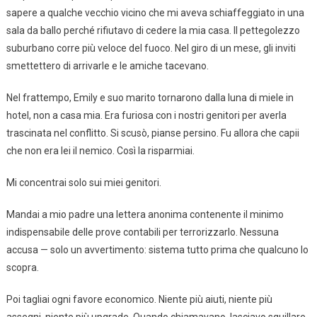
sapere a qualche vecchio vicino che mi aveva schiaffeggiato in una
sala da ballo perché rifiutavo di cedere la mia casa. Il pettegolezzo
suburbano corre più veloce del fuoco. Nel giro di un mese, gli inviti
smettettero di arrivarle e le amiche tacevano.
Nel frattempo, Emily e suo marito tornarono dalla luna di miele in
hotel, non a casa mia. Era furiosa con i nostri genitori per averla
trascinata nel conflitto. Si scusò, pianse persino. Fu allora che capii
che non era lei il nemico. Così la risparmiai.
Mi concentrai solo sui miei genitori.
Mandai a mio padre una lettera anonima contenente il minimo
indispensabile delle prove contabili per terrorizzarlo. Nessuna
accusa — solo un avvertimento: sistema tutto prima che qualcuno lo
scopra.
Poi tagliai ogni favore economico. Niente più aiuti, niente più
assegni, niente più upgrade. Quando chiamavano, lasciavo squillare.