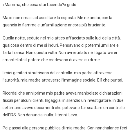
«Mamma, che cosa stai facendo?» gridò.
Ma io non rimasi ad ascoltare la risposta. Me ne andai, con la
guancia in fiamme e un’umiliazione ancora più bruciante.
Quella notte, seduto nel mio attico affacciato sulle luci della città,
qualcosa dentro di me si indurì. Pensavano di potermi umiliare e
farla franca. Non questa volta. Non avrei urlato né litigato: avrei
smantellato il potere che credevano di avere su di me.
I miei genitori si nutrivano del controllo: mio padre attraverso
l’autorità, mia madre attraverso l’immagine sociale. È lì che puntai.
Ricordai che anni prima mio padre aveva manipolato dichiarazioni
fiscali per alcuni clienti. Ingaggiai in silenzio un investigatore. In due
settimane avevo documenti che potevano far scattare un controllo
dell’IRS. Non denunciai nulla: li tenni. Leva.
Poi passai alla persona pubblica di mia madre. Con nonchalance feci