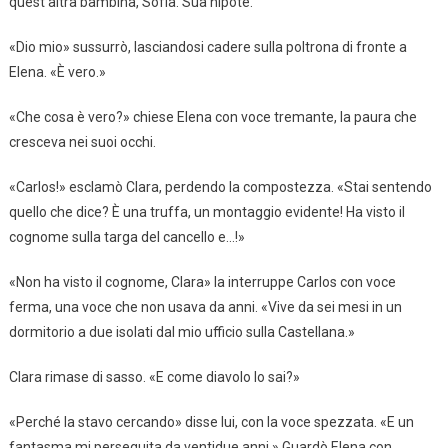
quest’altra bambina, Sofía. Sua nipote.
«Dio mio» sussurrò, lasciandosi cadere sulla poltrona di fronte a
Elena. «È vero.»
«Che cosa è vero?» chiese Elena con voce tremante, la paura che
cresceva nei suoi occhi.
«Carlos!» esclamò Clara, perdendo la compostezza. «Stai sentendo
quello che dice? È una truffa, un montaggio evidente! Ha visto il
cognome sulla targa del cancello e…!»
«Non ha visto il cognome, Clara» la interruppe Carlos con voce
ferma, una voce che non usava da anni. «Vive da sei mesi in un
dormitorio a due isolati dal mio ufficio sulla Castellana.»
Clara rimase di sasso. «E come diavolo lo sai?»
«Perché la stavo cercando» disse lui, con la voce spezzata. «E un
fantasma mi perseguita da ventidue anni.» Guardò Elena con