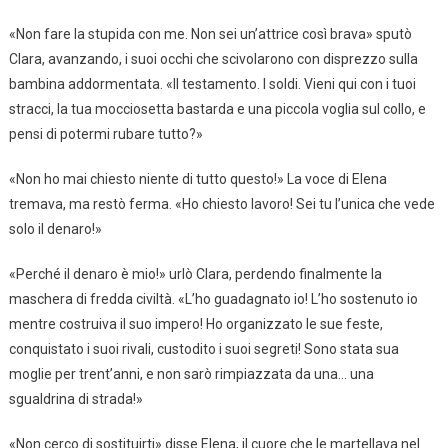
«Non fare la stupida con me. Non sei un’attrice così brava» sputò
Clara, avanzando, i suoi occhi che scivolarono con disprezzo sulla
bambina addormentata. «Il testamento. I soldi. Vieni qui con i tuoi
stracci, la tua mocciosetta bastarda e una piccola voglia sul collo, e
pensi di potermi rubare tutto?»
«Non ho mai chiesto niente di tutto questo!» La voce di Elena
tremava, ma restò ferma. «Ho chiesto lavoro! Sei tu l’unica che vede
solo il denaro!»
«Perché il denaro è mio!» urlò Clara, perdendo finalmente la
maschera di fredda civiltà. «L’ho guadagnato io! L’ho sostenuto io
mentre costruiva il suo impero! Ho organizzato le sue feste,
conquistato i suoi rivali, custodito i suoi segreti! Sono stata sua
moglie per trent’anni, e non sarò rimpiazzata da una… una
sgualdrina di strada!»
«Non cerco di sostituirti» disse Elena, il cuore che le martellava nel