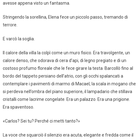
avesse appena visto un fantasma.
Stringendo la sorellina, Elena fece un piccolo passo, tremando di
terrore.
E varcò la soglia.
Il calore della villa la colpì come un muro fisico. Era travolgente, un
calore denso, che odorava di cera d’api, di legno pregiato e di un
costoso profumo floreale che le fece girare la testa. Barcollò fino al
bordo del tappeto persiano dell’atrio, con gli occhi spalancati a
contemplare i pavimenti di marmo di Macael, la scala in mogano che
si perdeva nell’ombra del piano superiore, il lampadario che stillava
cristalli come lacrime congelate. Era un palazzo. Era una prigione.
Era spaventoso.
«Carlos? Sei tu? Perché ci metti tanto?»
La voce che squarciò il silenzio era acuta, elegante e fredda come il