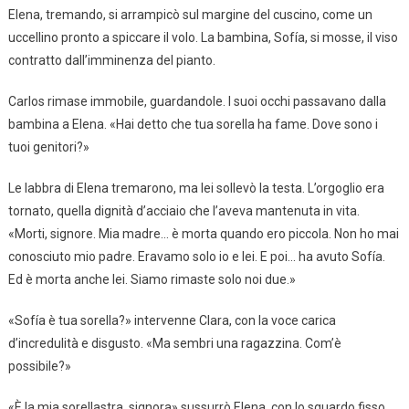
Elena, tremando, si arrampicò sul margine del cuscino, come un
uccellino pronto a spiccare il volo. La bambina, Sofía, si mosse, il viso
contratto dall’imminenza del pianto.
Carlos rimase immobile, guardandole. I suoi occhi passavano dalla
bambina a Elena. «Hai detto che tua sorella ha fame. Dove sono i
tuoi genitori?»
Le labbra di Elena tremarono, ma lei sollevò la testa. L’orgoglio era
tornato, quella dignità d’acciaio che l’aveva mantenuta in vita.
«Morti, signore. Mia madre… è morta quando ero piccola. Non ho mai
conosciuto mio padre. Eravamo solo io e lei. E poi… ha avuto Sofía.
Ed è morta anche lei. Siamo rimaste solo noi due.»
«Sofía è tua sorella?» intervenne Clara, con la voce carica
d’incredulità e disgusto. «Ma sembri una ragazzina. Com’è
possibile?»
«È la mia sorellastra, signora» sussurrò Elena, con lo sguardo fisso