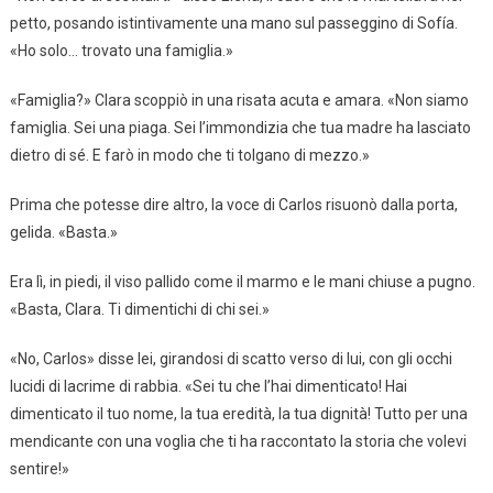
petto, posando istintivamente una mano sul passeggino di Sofía.
«Ho solo… trovato una famiglia.»
«Famiglia?» Clara scoppiò in una risata acuta e amara. «Non siamo
famiglia. Sei una piaga. Sei l’immondizia che tua madre ha lasciato
dietro di sé. E farò in modo che ti tolgano di mezzo.»
Prima che potesse dire altro, la voce di Carlos risuonò dalla porta,
gelida. «Basta.»
Era lì, in piedi, il viso pallido come il marmo e le mani chiuse a pugno.
«Basta, Clara. Ti dimentichi di chi sei.»
«No, Carlos» disse lei, girandosi di scatto verso di lui, con gli occhi
lucidi di lacrime di rabbia. «Sei tu che l’hai dimenticato! Hai
dimenticato il tuo nome, la tua eredità, la tua dignità! Tutto per una
mendicante con una voglia che ti ha raccontato la storia che volevi
sentire!»