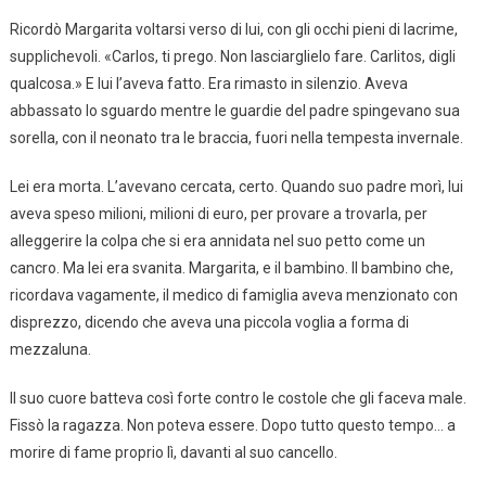
Ricordò Margarita voltarsi verso di lui, con gli occhi pieni di lacrime,
supplichevoli. «Carlos, ti prego. Non lasciarglielo fare. Carlitos, digli
qualcosa.» E lui l’aveva fatto. Era rimasto in silenzio. Aveva
abbassato lo sguardo mentre le guardie del padre spingevano sua
sorella, con il neonato tra le braccia, fuori nella tempesta invernale.
Lei era morta. L’avevano cercata, certo. Quando suo padre morì, lui
aveva speso milioni, milioni di euro, per provare a trovarla, per
alleggerire la colpa che si era annidata nel suo petto come un
cancro. Ma lei era svanita. Margarita, e il bambino. Il bambino che,
ricordava vagamente, il medico di famiglia aveva menzionato con
disprezzo, dicendo che aveva una piccola voglia a forma di
mezzaluna.
Il suo cuore batteva così forte contro le costole che gli faceva male.
Fissò la ragazza. Non poteva essere. Dopo tutto questo tempo… a
morire di fame proprio lì, davanti al suo cancello.