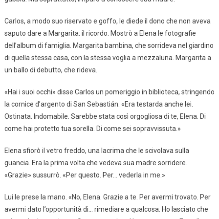
Carlos, a modo suo riservato e goffo, le diede il dono che non aveva
saputo dare a Margarita: il ricordo. Mostrò a Elena le fotografie
dell’album di famiglia. Margarita bambina, che sorrideva nel giardino
di quella stessa casa, con la stessa voglia a mezzaluna. Margarita a
un ballo di debutto, che rideva.
«Hai i suoi occhi» disse Carlos un pomeriggio in biblioteca, stringendo
la cornice d’argento di San Sebastián. «Era testarda anche lei.
Ostinata. Indomabile. Sarebbe stata così orgogliosa di te, Elena. Di
come hai protetto tua sorella. Di come sei sopravvissuta.»
Elena sfiorò il vetro freddo, una lacrima che le scivolava sulla
guancia. Era la prima volta che vedeva sua madre sorridere.
«Grazie» sussurrò. «Per questo. Per… vederla in me.»
Lui le prese la mano. «No, Elena. Grazie a te. Per avermi trovato. Per
avermi dato l’opportunità di… rimediare a qualcosa. Ho lasciato che