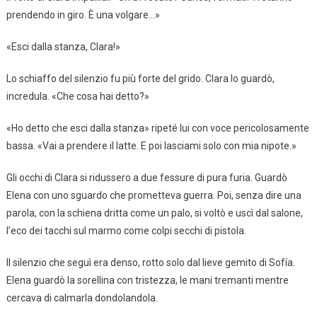
prendendo in giro. È una volgare…»
«Esci dalla stanza, Clara!»
Lo schiaffo del silenzio fu più forte del grido. Clara lo guardò,
incredula. «Che cosa hai detto?»
«Ho detto che esci dalla stanza» ripeté lui con voce pericolosamente
bassa. «Vai a prendere il latte. E poi lasciami solo con mia nipote.»
Gli occhi di Clara si ridussero a due fessure di pura furia. Guardò
Elena con uno sguardo che prometteva guerra. Poi, senza dire una
parola, con la schiena dritta come un palo, si voltò e uscì dal salone,
l’eco dei tacchi sul marmo come colpi secchi di pistola.
Il silenzio che seguì era denso, rotto solo dal lieve gemito di Sofía.
Elena guardò la sorellina con tristezza, le mani tremanti mentre
cercava di calmarla dondolandola.