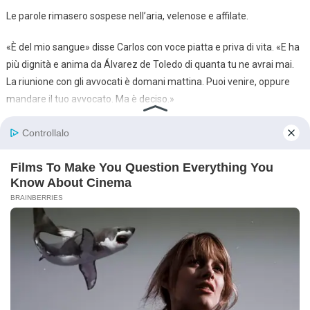
Le parole rimasero sospese nell’aria, velenose e affilate.
«È del mio sangue» disse Carlos con voce piatta e priva di vita. «E ha
più dignità e anima da Álvarez de Toledo di quanta tu ne avrai mai.
La riunione con gli avvocati è domani mattina. Puoi venire, oppure
mandare il tuo avvocato. Ma è deciso.»
Le linee di battaglia erano tracciate. L’alta società madrilena,
fiutando l’odore di sangue nell’acqua, cominciò a schierarsi. Le voci
correvano nei club e nei ristoranti di lusso. Il cognome Álvarez de
Toledo era sulla bocca di tutti. La legittima erede segreta del
magnate! La moglie disprezzata! La principessa mendicante!
Carlos, in un ultimo atto di sfida, decise di chiudere la questione.
Avrebbe organizzato il Gran Gala Annuale di Beneficenza della
Fondazione Álvarez de Toledo nella stessa villa. E avrebbe
presentato Elena al mondo.