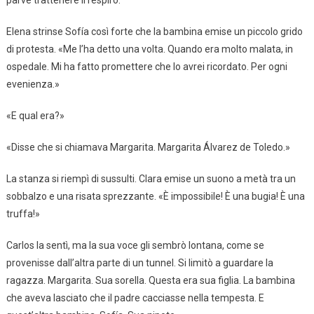
parve trattenere il respiro.
Elena strinse Sofía così forte che la bambina emise un piccolo grido
di protesta. «Me l’ha detto una volta. Quando era molto malata, in
ospedale. Mi ha fatto promettere che lo avrei ricordato. Per ogni
evenienza.»
«E qual era?»
«Disse che si chiamava Margarita. Margarita Álvarez de Toledo.»
La stanza si riempì di sussulti. Clara emise un suono a metà tra un
sobbalzo e una risata sprezzante. «È impossibile! È una bugia! È una
truffa!»
Carlos la sentì, ma la sua voce gli sembrò lontana, come se
provenisse dall’altra parte di un tunnel. Si limitò a guardare la
ragazza. Margarita. Sua sorella. Questa era sua figlia. La bambina
che aveva lasciato che il padre cacciasse nella tempesta. E