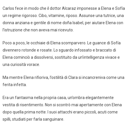
Carlos fece in modo che il dottor Alcaraz imponesse a Elena e Sofía
un regime rigoroso. Cibo, vitamine, riposo. Assunse una tutrice, una
donna anziana e gentile di nome doña Isabel, per aiutare Elena con
l’istruzione che non aveva mai ricevuto.
Poco a poco, le occhiaie di Elena scomparvero. Le guance di Sofía
divennero rotonde e rosate. Lo sguardo infossato e braccato di
Elena cominciò a dissolversi, sostituito da un’intelligenza vivace e
una curiosità vorace.
Ma mentre Elena rifioriva, l’ostilità di Clara si incancreniva come una
ferita infetta.
Era un fantasma nella propria casa, un’ombra elegantemente
vestita di risentimento. Non si scontrò mai apertamente con Elena
dopo quella prima notte. I suoi attacchi erano piccoli, acuti come
spilli, studiati per farla sanguinare.