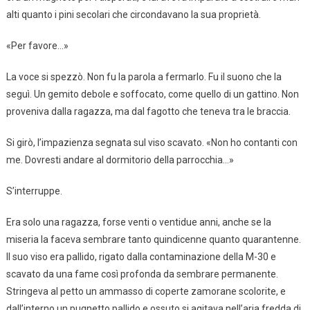
alti quanto i pini secolari che circondavano la sua proprietà.
«Per favore…»
La voce si spezzò. Non fu la parola a fermarlo. Fu il suono che la
seguì. Un gemito debole e soffocato, come quello di un gattino. Non
proveniva dalla ragazza, ma dal fagotto che teneva tra le braccia.
Si girò, l’impazienza segnata sul viso scavato. «Non ho contanti con
me. Dovresti andare al dormitorio della parrocchia…»
S’interruppe.
Era solo una ragazza, forse venti o ventidue anni, anche se la
miseria la faceva sembrare tanto quindicenne quanto quarantenne.
Il suo viso era pallido, rigato dalla contaminazione della M-30 e
scavato da una fame così profonda da sembrare permanente.
Stringeva al petto un ammasso di coperte zamorane scolorite, e
dall’interno un pugnetto pallido e ossuto si agitava nell’aria fredda di