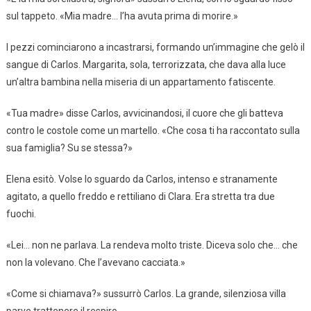
sul tappeto. «Mia madre… l’ha avuta prima di morire.»
I pezzi cominciarono a incastrarsi, formando un’immagine che gelò il
sangue di Carlos. Margarita, sola, terrorizzata, che dava alla luce
un’altra bambina nella miseria di un appartamento fatiscente.
«Tua madre» disse Carlos, avvicinandosi, il cuore che gli batteva
contro le costole come un martello. «Che cosa ti ha raccontato sulla
sua famiglia? Su se stessa?»
Elena esitò. Volse lo sguardo da Carlos, intenso e stranamente
agitato, a quello freddo e rettiliano di Clara. Era stretta tra due
fuochi.
«Lei… non ne parlava. La rendeva molto triste. Diceva solo che… che
non la volevano. Che l’avevano cacciata.»
«Come si chiamava?» sussurrò Carlos. La grande, silenziosa villa