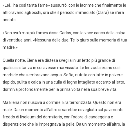
«Lei… ha così tanta fame» sussurrò, con le lacrime che finalmente le
affioravano agli occhi, ora che il pericolo immediato (Clara) se n’era
andato.
«Non avrà mai più fame» disse Carlos, con la voce carica della colpa
di ventidue anni. «Nessuna delle due. Te lo giuro sulla memoria di tua
madre.»
Quella notte, Elena era distesa sveglia in un letto più grande di
qualsiasi stanza in cui avesse mai vissuto. Le lenzuola erano così
morbide che sembravano acqua. Sofía, nutrita con latte in polvere
tiepido, pulita e calda in una culla di legno intagliato accanto al letto,
dormiva profondamente per la prima volta nella sua breve vita.
Ma Elena non riusciva a dormire. Era terrorizzata. Questo non era
reale. Da un momento all’altro si sarebbe risvegliata sul pavimento
freddo di linoleum del dormitorio, con l’odore di candeggina e
disperazione che le impregnava la pelle. Da un momento all’altro, la