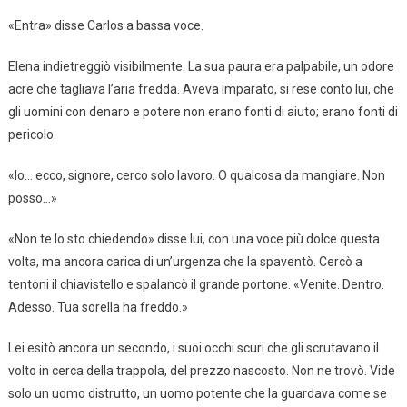
«Entra» disse Carlos a bassa voce.
Elena indietreggiò visibilmente. La sua paura era palpabile, un odore
acre che tagliava l’aria fredda. Aveva imparato, si rese conto lui, che
gli uomini con denaro e potere non erano fonti di aiuto; erano fonti di
pericolo.
«Io… ecco, signore, cerco solo lavoro. O qualcosa da mangiare. Non
posso…»
«Non te lo sto chiedendo» disse lui, con una voce più dolce questa
volta, ma ancora carica di un’urgenza che la spaventò. Cercò a
tentoni il chiavistello e spalancò il grande portone. «Venite. Dentro.
Adesso. Tua sorella ha freddo.»
Lei esitò ancora un secondo, i suoi occhi scuri che gli scrutavano il
volto in cerca della trappola, del prezzo nascosto. Non ne trovò. Vide
solo un uomo distrutto, un uomo potente che la guardava come se