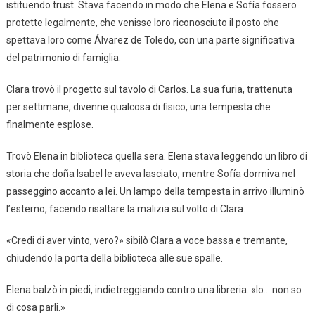
istituendo trust. Stava facendo in modo che Elena e Sofía fossero
protette legalmente, che venisse loro riconosciuto il posto che
spettava loro come Álvarez de Toledo, con una parte significativa
del patrimonio di famiglia.
Clara trovò il progetto sul tavolo di Carlos. La sua furia, trattenuta
per settimane, divenne qualcosa di fisico, una tempesta che
finalmente esplose.
Trovò Elena in biblioteca quella sera. Elena stava leggendo un libro di
storia che doña Isabel le aveva lasciato, mentre Sofía dormiva nel
passeggino accanto a lei. Un lampo della tempesta in arrivo illuminò
l’esterno, facendo risaltare la malizia sul volto di Clara.
«Credi di aver vinto, vero?» sibilò Clara a voce bassa e tremante,
chiudendo la porta della biblioteca alle sue spalle.
Elena balzò in piedi, indietreggiando contro una libreria. «Io… non so
di cosa parli.»