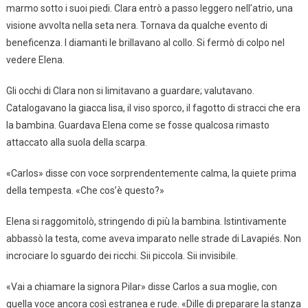
marmo sotto i suoi piedi. Clara entrò a passo leggero nell’atrio, una
visione avvolta nella seta nera. Tornava da qualche evento di
beneficenza. I diamanti le brillavano al collo. Si fermò di colpo nel
vedere Elena.
Gli occhi di Clara non si limitavano a guardare; valutavano.
Catalogavano la giacca lisa, il viso sporco, il fagotto di stracci che era
la bambina. Guardava Elena come se fosse qualcosa rimasto
attaccato alla suola della scarpa.
«Carlos» disse con voce sorprendentemente calma, la quiete prima
della tempesta. «Che cos’è questo?»
Elena si raggomitolò, stringendo di più la bambina. Istintivamente
abbassò la testa, come aveva imparato nelle strade di Lavapiés. Non
incrociare lo sguardo dei ricchi. Sii piccola. Sii invisibile.
«Vai a chiamare la signora Pilar» disse Carlos a sua moglie, con
quella voce ancora così estranea e rude. «Dille di preparare la stanza