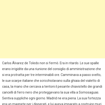
Carlos Álvarez de Toledo non si fermò. Era in ritardo. Le sue spalle
erano irrigidite da una riunione del consiglio di amministrazione che
si era protratta per tre interminabili ore. Camminava a passo svelto,
le sue scarpe italiane che scricchiolavano sulla ghiaia del vialetto di
casa, la mano che cercava a tentoni il pesante chiavistello dei grandi
cancelli di ferro nero che proteggevano la sua villa a Somosaguas.
Sentiva suppliche ogni giorno. Madrid ne era piena. La sua fortezza
era un magnete per i disperati, e lui aveva imparato a costruire muri