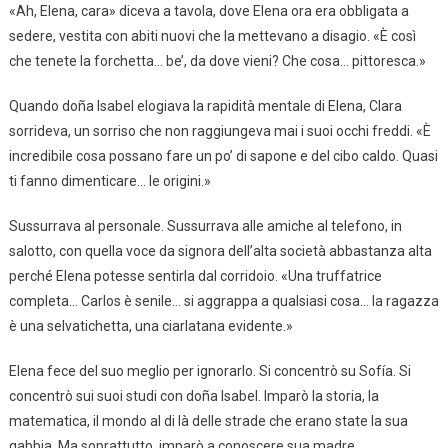
«Ah, Elena, cara» diceva a tavola, dove Elena ora era obbligata a
sedere, vestita con abiti nuovi che la mettevano a disagio. «È così
che tenete la forchetta… be’, da dove vieni? Che cosa… pittoresca.»
Quando doña Isabel elogiava la rapidità mentale di Elena, Clara
sorrideva, un sorriso che non raggiungeva mai i suoi occhi freddi. «È
incredibile cosa possano fare un po’ di sapone e del cibo caldo. Quasi
ti fanno dimenticare… le origini.»
Sussurrava al personale. Sussurrava alle amiche al telefono, in
salotto, con quella voce da signora dell’alta società abbastanza alta
perché Elena potesse sentirla dal corridoio. «Una truffatrice
completa… Carlos è senile… si aggrappa a qualsiasi cosa… la ragazza
è una selvatichetta, una ciarlatana evidente.»
Elena fece del suo meglio per ignorarlo. Si concentrò su Sofía. Si
concentrò sui suoi studi con doña Isabel. Imparò la storia, la
matematica, il mondo al di là delle strade che erano state la sua
gabbia. Ma soprattutto, imparò a conoscere sua madre.