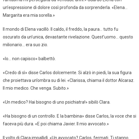
un’espressione di dolore così profonda da sorprenderla. «Elena…
Margarita era mia sorella.»
Il mondo di Elena vacillò. Il caldo, il freddo, la paura… tutto fu
oscurato da un’unica, devastante rivelazione. Quest’uomo… questo
milionario… era suo zio.
«Io… non capisco» balbettò.
«Credo di sì» disse Carlos dolcemente. Si alzò in piedi, la sua figura
che proiettava un’ombra su di lei. «Clarissa, chiama il dottor Alcaraz.
Il mio medico. Che venga. Subito.»
«Un medico? Hai bisogno di uno psichiatra!» sibilò Clara.
«Ha bisogno di un controllo. E la bambina» disse Carlos, la voce che si
faceva più dura. «E poi chiama Javier. Il mio avvocato.»
Il volto di Clara impallidì. «Un avvocato? Carlos, fermati. Ti stanno