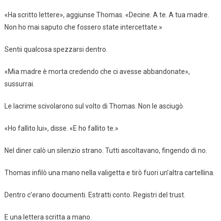
«Ha scritto lettere», aggiunse Thomas. «Decine. A te. A tua madre.
Non ho mai saputo che fossero state intercettate.»
Sentii qualcosa spezzarsi dentro.
«Mia madre è morta credendo che ci avesse abbandonate»,
sussurrai.
Le lacrime scivolarono sul volto di Thomas. Non le asciugò.
«Ho fallito lui», disse. «E ho fallito te.»
Nel diner calò un silenzio strano. Tutti ascoltavano, fingendo di no.
Thomas infilò una mano nella valigetta e tirò fuori un’altra cartellina.
Dentro c’erano documenti. Estratti conto. Registri del trust.
E una lettera scritta a mano.