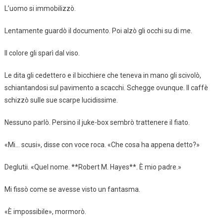
L’uomo si immobilizzò.
Lentamente guardò il documento. Poi alzò gli occhi su di me.
Il colore gli sparì dal viso.
Le dita gli cedettero e il bicchiere che teneva in mano gli scivolò,
schiantandosi sul pavimento a scacchi. Schegge ovunque. Il caffè
schizzò sulle sue scarpe lucidissime.
Nessuno parlò. Persino il juke-box sembrò trattenere il fiato.
«Mi… scusi», disse con voce roca. «Che cosa ha appena detto?»
Deglutii. «Quel nome. **Robert M. Hayes**. È mio padre.»
Mi fissò come se avesse visto un fantasma.
«È impossibile», mormorò.