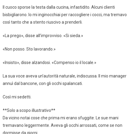
Il cuoco sporse la testa dalla cucina, infastidito. Alcuni clienti
bisbigliarono. Io mi inginocchiai per raccogliere i cocci, ma tremavo
così tanto che a stento riuscivo a prenderli.
«La prego», disse all’improvviso. «Si sieda.»
«Non posso. Sto lavorando.»
«Insisto», disse alzandosi. «Compenso io il locale.»
La sua voce aveva un’autorità naturale, indiscussa. Il mio manager
annuì dal bancone, con gli occhi spalancati.
Così mi sedetti.
**Solo a scopo illustrativo**
Da vicino notai cose che prima mi erano sfuggite. Le sue mani
tremavano leggermente. Aveva gli occhi arrossati, come se non
dormisse da giorni.