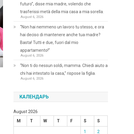
futuro”, disse mia madre, volendo che
trasferissi metà della mia casa a mia sorella.
August 6, 2026
“Non hai nemmeno un lavoro tu stesso, e ora
hai deciso di mantenere anche tua madre?
Basta! Tutti e due, fuori dal mio
appartamento!”
August 6, 2026
“Non ti do nessun soldi, mamma. Chiedi aiuto a
chi hai intestato la casa,” rispose la figlia.
August 6, 2026
КАЛЕНДАРЬ
August 2026
M
T
W
T
F
S
S
1
2