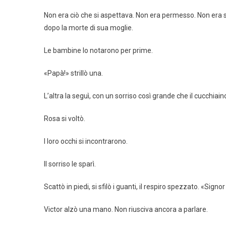
Non era ciò che si aspettava. Non era permesso. Non era s
dopo la morte di sua moglie.
Le bambine lo notarono per prime.
«Papà!» strillò una.
L’altra la seguì, con un sorriso così grande che il cucchiain
Rosa si voltò.
I loro occhi si incontrarono.
Il sorriso le sparì.
Scattò in piedi, si sfilò i guanti, il respiro spezzato. «Sign
Victor alzò una mano. Non riusciva ancora a parlare.