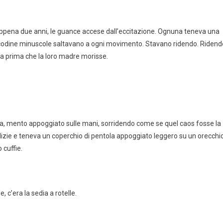
 appena due anni, le guance accese dall’eccitazione. Ognuna teneva una
Le codine minuscole saltavano a ogni movimento. Stavano ridendo. Ridend
da prima che la loro madre morisse.
terra, mento appoggiato sulle mani, sorridendo come se quel caos fosse la
lizie e teneva un coperchio di pentola appoggiato leggero su un orecchio
 cuffie.
e, c’era la sedia a rotelle.