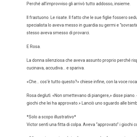
Perché all’improvviso gli arrivò tutto addosso, insieme.
Il frastuono. Le risate. Il fatto che le sue figlie fossero 
specialista lo aveva messo in guardia su germi e “sovrasti
stesso aveva smesso di provarci.
E Rosa.
La donna silenziosa che aveva assunto proprio perché risp
cucinava, accudiva… e spariva.
«Che… cos’è tutto questo?» chiese infine, con la voce roca
Rosa deglutì. «Non smettevano di piangere,» disse piano. «E
giochi che lei ha approvato.» Lanciò uno sguardo alle bi
*Solo a scopo illustrativo*
Victor sentì una fitta di colpa. Aveva “approvato” i giochi 