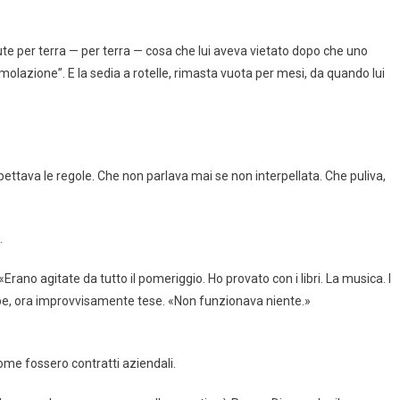
sedute per terra — per terra — cosa che lui aveva vietato dopo che uno
molazione”. E la sedia a rotelle, rimasta vuota per mesi, da quando lui
ettava le regole. Che non parlava mai se non interpellata. Che puliva,
.
rano agitate da tutto il pomeriggio. Ho provato con i libri. La musica. I
mbe, ora improvvisamente tese. «Non funzionava niente.»
come fossero contratti aziendali.