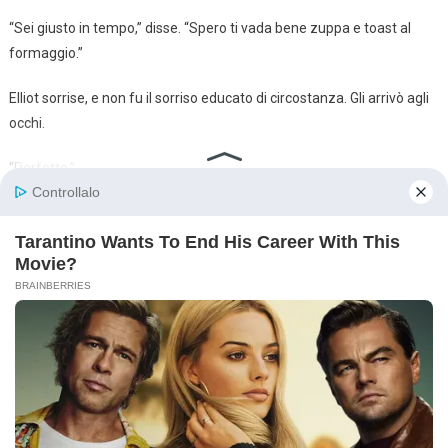
“Sei giusto in tempo,” disse. “Spero ti vada bene zuppa e toast al
formaggio.”
Elliot sorrise, e non fu il sorriso educato di circostanza. Gli arrivò agli
occhi.
“Perfetto.”
Mangiarono a un tavolino piccolo con tre sedie spaiate. Una candela
tremolava al centro come se stesse facendo del suo meglio.
Mia chiacchierò del suo giorno, di uno scoiattolo che aveva visto, di
un disegno che stava preparando per la maestra.
Elliot ascoltava. Davvero.
Ogni tanto la sua mano sfiorava quella di Hannah sotto il tavolo, e
nessuno dei due si ritraeva.