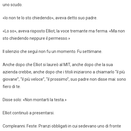
uno scudo.
«Io non te lo sto chiedendo», aveva detto suo padre.
«Lo so», aveva risposto Elliot, la voce tremante ma ferma. «Ma non
sto chiedendo neppure il permesso.»
Il silenzio che seguì non fu un momento. Fu settimane.
Anche dopo che Elliot si laureò al MIT, anche dopo che la sua
azienda crebbe, anche dopo che i titoli iniziarono a chiamarlo “il più
giovane”, “il più veloce”, “il prossimo”, suo padre non disse mai: sono
fiero di te.
Disse solo: «Non montarti la testa.»
Elliot continuò a presentarsi.
Compleanni. Feste. Pranzi obbligati in cui sedevano uno di fronte