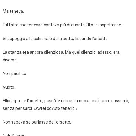
Ma teneva.
E il fatto che tenesse contava più di quanto Elliot si aspettasse.
Si appoggiò allo schienale della sedia, fissando l’orsetto.
La stanza era ancora silenziosa. Ma quel silenzio, adesso, era
diverso.
Non pacifico.
Vuoto.
Elliot riprese l’orsetto, passò le dita sulla nuova cucitura e sussurrò,
senza pensarci: «Avrei dovuto tenerlo.»
Non sapeva se parlasse dell’orsetto.
O dell’aereo.