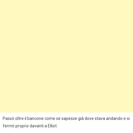
Passò oltre il bancone come se sapesse già dove stava andando e si
fermò proprio davanti a Elliot.