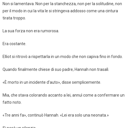
Non si lamentava. Non per la stanchezza, non per la solitudine, non
per il modo in cui la vita le si stringeva addosso come una cintura
tirata troppo.
La sua forza non era rumorosa.
Era costante.
Elliot si ritrovò a rispettarla in un modo che non capiva fino in fondo.
Quando finalmente chiese di suo padre, Hannah non trasalì.
«È morto in un incidente d’auto», disse semplicemente.
Mia, che stava colorando accanto a lei, annuì come a confermare un
fatto noto.
«Tre anni fa», continuò Hannah. «Lei era solo una neonata.»
Si posò un silenzio.