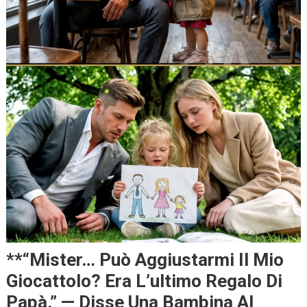
**“Mister… Può Aggiustarmi Il Mio
Giocattolo? Era L’ultimo Regalo Di
Papà.” — Disse Una Bambina Al