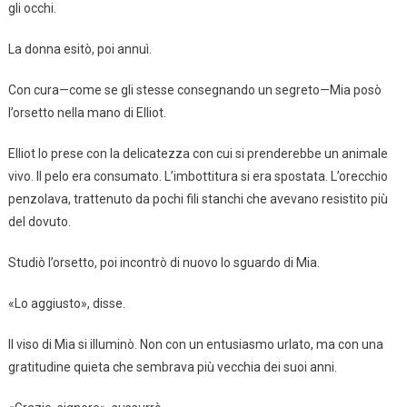
gli occhi.
La donna esitò, poi annuì.
Con cura—come se gli stesse consegnando un segreto—Mia posò
l’orsetto nella mano di Elliot.
Elliot lo prese con la delicatezza con cui si prenderebbe un animale
vivo. Il pelo era consumato. L’imbottitura si era spostata. L’orecchio
penzolava, trattenuto da pochi fili stanchi che avevano resistito più
del dovuto.
Studiò l’orsetto, poi incontrò di nuovo lo sguardo di Mia.
«Lo aggiusto», disse.
Il viso di Mia si illuminò. Non con un entusiasmo urlato, ma con una
gratitudine quieta che sembrava più vecchia dei suoi anni.