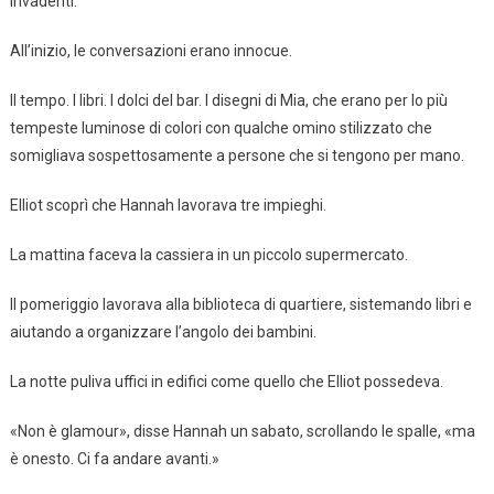
invadenti.
All’inizio, le conversazioni erano innocue.
Il tempo. I libri. I dolci del bar. I disegni di Mia, che erano per lo più
tempeste luminose di colori con qualche omino stilizzato che
somigliava sospettosamente a persone che si tengono per mano.
Elliot scoprì che Hannah lavorava tre impieghi.
La mattina faceva la cassiera in un piccolo supermercato.
Il pomeriggio lavorava alla biblioteca di quartiere, sistemando libri e
aiutando a organizzare l’angolo dei bambini.
La notte puliva uffici in edifici come quello che Elliot possedeva.
«Non è glamour», disse Hannah un sabato, scrollando le spalle, «ma
è onesto. Ci fa andare avanti.»