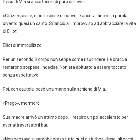
Il viso di Mia si accartocciò di puro sollievo.
«Grazie», disse, e poi lo disse di nuovo, e ancora, finché la parola
diventò quasi un canto. Si lanciò all’improvviso ad abbracciare la vita
di Elliot.
Elliot si immobilizzò.
Per un secondo, il corpo non seppe come rispondere. Le braccia
restarono sospese, indecise. Non era abituato a essere toccato
senza aspettative.
Poi, con cautela, posò una mano sulla schiena di Mia.
«Prego», mormorò.
Sua madre arrivò un attimo dopo, il respiro un po’ accelerato per
aver attraversato il bar.
«Non pensavo si sarebbe preso tutto quel disturbo», disse, gli occhi