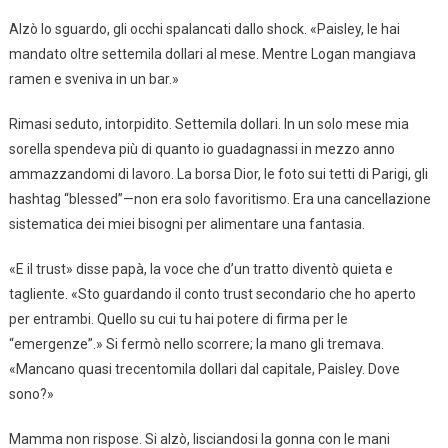
Alzò lo sguardo, gli occhi spalancati dallo shock. «Paisley, le hai
mandato oltre settemila dollari al mese. Mentre Logan mangiava
ramen e sveniva in un bar.»
Rimasi seduto, intorpidito. Settemila dollari. In un solo mese mia
sorella spendeva più di quanto io guadagnassi in mezzo anno
ammazzandomi di lavoro. La borsa Dior, le foto sui tetti di Parigi, gli
hashtag “blessed”—non era solo favoritismo. Era una cancellazione
sistematica dei miei bisogni per alimentare una fantasia.
«E il trust» disse papà, la voce che d’un tratto diventò quieta e
tagliente. «Sto guardando il conto trust secondario che ho aperto
per entrambi. Quello su cui tu hai potere di firma per le
“emergenze”.» Si fermò nello scorrere; la mano gli tremava.
«Mancano quasi trecentomila dollari dal capitale, Paisley. Dove
sono?»
Mamma non rispose. Si alzò, lisciandosi la gonna con le mani