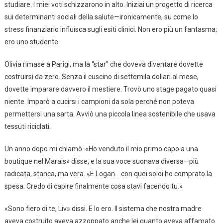
studiare. I miei voti schizzarono in alto. Iniziai un progetto di ricerca
sui determinanti sociali della salute—ironicamente, su come lo
stress finanziario influisca sugli esiti clinici. Non ero più un fantasma;
ero uno studente.
Olivia rimase a Parigi, ma la “star” che doveva diventare dovette
costruirsi da zero. Senza il cuscino di settemila dollari al mese,
dovette imparare davvero il mestiere. Trovò uno stage pagato quasi
niente. Imparò a cucirsi i campioni da sola perché non poteva
permettersi una sarta. Avviò una piccola linea sostenibile che usava
tessuti riciclati.
Un anno dopo mi chiamò. «Ho venduto il mio primo capo a una
boutique nel Marais» disse, e la sua voce suonava diversa—più
radicata, stanca, ma vera. «E Logan… con quei soldi ho comprato la
spesa. Credo di capire finalmente cosa stavi facendo tu.»
«Sono fiero di te, Liv» dissi. E lo ero. Il sistema che nostra madre
aveva costruito aveva azzoppato anche lei quanto aveva affamato