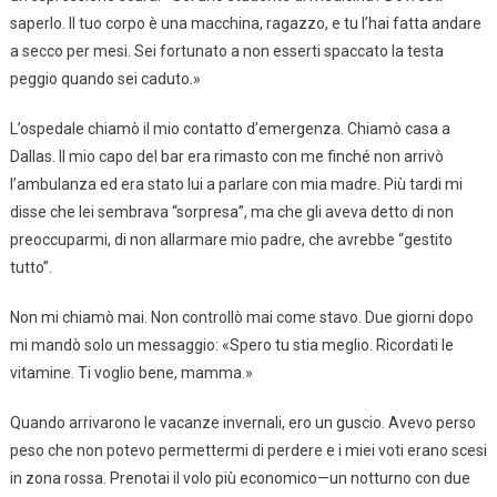
saperlo. Il tuo corpo è una macchina, ragazzo, e tu l’hai fatta andare
a secco per mesi. Sei fortunato a non esserti spaccato la testa
peggio quando sei caduto.»
L’ospedale chiamò il mio contatto d’emergenza. Chiamò casa a
Dallas. Il mio capo del bar era rimasto con me finché non arrivò
l’ambulanza ed era stato lui a parlare con mia madre. Più tardi mi
disse che lei sembrava “sorpresa”, ma che gli aveva detto di non
preoccuparmi, di non allarmare mio padre, che avrebbe “gestito
tutto”.
Non mi chiamò mai. Non controllò mai come stavo. Due giorni dopo
mi mandò solo un messaggio: «Spero tu stia meglio. Ricordati le
vitamine. Ti voglio bene, mamma.»
Quando arrivarono le vacanze invernali, ero un guscio. Avevo perso
peso che non potevo permettermi di perdere e i miei voti erano scesi
in zona rossa. Prenotai il volo più economico—un notturno con due