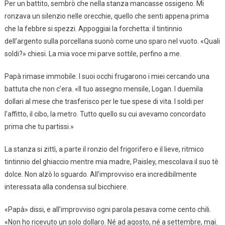
Per un battito, sembrò che nella stanza mancasse ossigeno. Mi
ronzava un silenzio nelle orecchie, quello che senti appena prima
che la febbre si spezzi. Appoggiai la forchetta: il tintinnio
dell’argento sulla porcellana suonò come uno sparo nel vuoto. «Quali
soldi?» chiesi. La mia voce mi parve sottile, perfino a me.
Papà rimase immobile. I suoi occhi frugarono i miei cercando una
battuta che non c’era. «Il tuo assegno mensile, Logan. I duemila
dollari al mese che trasferisco per le tue spese di vita. I soldi per
l’affitto, il cibo, la metro. Tutto quello su cui avevamo concordato
prima che tu partissi.»
La stanza si zittì, a parte il ronzio del frigorifero e il lieve, ritmico
tintinnio del ghiaccio mentre mia madre, Paisley, mescolava il suo tè
dolce. Non alzò lo sguardo. All’improvviso era incredibilmente
interessata alla condensa sul bicchiere.
«Papà» dissi, e all’improvviso ogni parola pesava come cento chili.
«Non ho ricevuto un solo dollaro. Né ad agosto, né a settembre, mai.