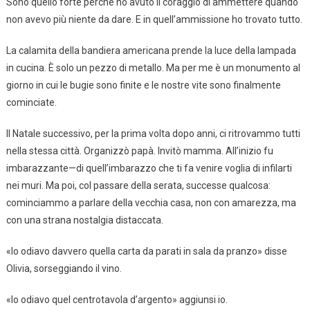
Sono quello forte perché ho avuto il coraggio di ammettere quando
non avevo più niente da dare. E in quell’ammissione ho trovato tutto.
La calamita della bandiera americana prende la luce della lampada
in cucina. È solo un pezzo di metallo. Ma per me è un monumento al
giorno in cui le bugie sono finite e le nostre vite sono finalmente
cominciate.
Il Natale successivo, per la prima volta dopo anni, ci ritrovammo tutti
nella stessa città. Organizzò papà. Invitò mamma. All’inizio fu
imbarazzante—di quell’imbarazzo che ti fa venire voglia di infilarti
nei muri. Ma poi, col passare della serata, successe qualcosa:
cominciammo a parlare della vecchia casa, non con amarezza, ma
con una strana nostalgia distaccata.
«Io odiavo davvero quella carta da parati in sala da pranzo» disse
Olivia, sorseggiando il vino.
«Io odiavo quel centrotavola d’argento» aggiunsi io.