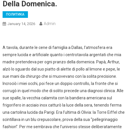
Della Domenica.
ПОЛИТИКА
Admin
January 14, 2026
A tavola, durante le cene di famiglia a Dallas, l’atmosfera era
sempre lucida e artificiale quanto i centrotavola argentati che mia
madre pretendeva per ogni pranzo della domenica. Papà, Arthur,
alzò lo sguardo dal suo piatto di alette di pollo al limone e pepe, le
sue mani da chirurgo che si muovevano con la solita precisione.
Incrociò i miei occhi, poi fece un doppio controllo, la fronte che si
corrugò in quel modo che di solito precede una diagnosi clinica. Alle
sue spalle, la vecchia calamita con la bandiera americana sul
frigorifero in acciaio inox catturò la luce della sera, tenendo ferma
una cartolina lucida da Parigi. Era l’ultima di Olivia: la Torre Eiffel che
scintillava in un blu crepuscolare, prova della sua “pellegrinaggio
fashion”. Per me sembrava che l’universo stesse deliberatamente