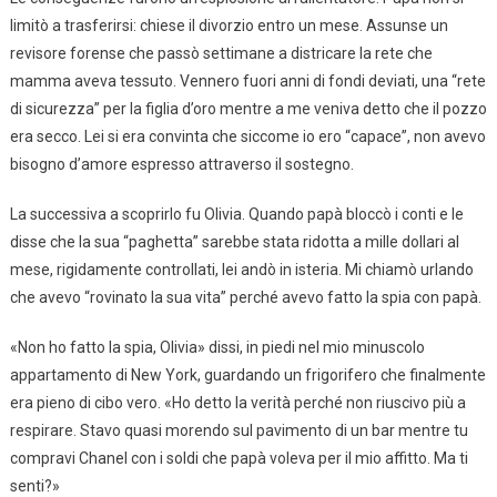
limitò a trasferirsi: chiese il divorzio entro un mese. Assunse un
revisore forense che passò settimane a districare la rete che
mamma aveva tessuto. Vennero fuori anni di fondi deviati, una “rete
di sicurezza” per la figlia d’oro mentre a me veniva detto che il pozzo
era secco. Lei si era convinta che siccome io ero “capace”, non avevo
bisogno d’amore espresso attraverso il sostegno.
La successiva a scoprirlo fu Olivia. Quando papà bloccò i conti e le
disse che la sua “paghetta” sarebbe stata ridotta a mille dollari al
mese, rigidamente controllati, lei andò in isteria. Mi chiamò urlando
che avevo “rovinato la sua vita” perché avevo fatto la spia con papà.
«Non ho fatto la spia, Olivia» dissi, in piedi nel mio minuscolo
appartamento di New York, guardando un frigorifero che finalmente
era pieno di cibo vero. «Ho detto la verità perché non riuscivo più a
respirare. Stavo quasi morendo sul pavimento di un bar mentre tu
compravi Chanel con i soldi che papà voleva per il mio affitto. Ma ti
senti?»