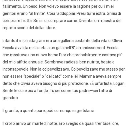
fallimento. Un peso. Non volevo essere la ragione per cui i miei
genitori erano “al limite”. Così raddoppiai. Presi turni extra. Smisi di
comprare frutta. Smisi di comprare carne. Diventai un maestro del
reparto sconti del dollar store.
Intanto il mio Instagram era una galleria costante della vita di Olivia.
Eccola avvolta nella seta a un gala nell’8° arrondissement. Eccola
che mostrava una nuova borsa Dior che probabilmente costava più
del mio affitto annuale. Sembrava radiosa, ben nutrita, beata e
inconsapevole. Non la colpevolizzavo. Colpevolizzavo me stesso per
non essere “speciale” o “delicato” come lei. Mamma aveva sempre
detto che Olivia aveva bisogno di più protezione. «È un’artista, Logan.
Sente le cose più a fondo. Tu sei come tuo padre—sei fatto di
granito.»
Il granito, a quanto pare, può comunque sgretolarsi.
Il crollo arrivò un martedì notte. Ero sveglio da quasi trentasei ore,