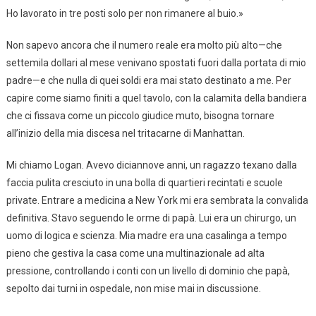
Ho lavorato in tre posti solo per non rimanere al buio.»
Non sapevo ancora che il numero reale era molto più alto—che
settemila dollari al mese venivano spostati fuori dalla portata di mio
padre—e che nulla di quei soldi era mai stato destinato a me. Per
capire come siamo finiti a quel tavolo, con la calamita della bandiera
che ci fissava come un piccolo giudice muto, bisogna tornare
all’inizio della mia discesa nel tritacarne di Manhattan.
Mi chiamo Logan. Avevo diciannove anni, un ragazzo texano dalla
faccia pulita cresciuto in una bolla di quartieri recintati e scuole
private. Entrare a medicina a New York mi era sembrata la convalida
definitiva. Stavo seguendo le orme di papà. Lui era un chirurgo, un
uomo di logica e scienza. Mia madre era una casalinga a tempo
pieno che gestiva la casa come una multinazionale ad alta
pressione, controllando i conti con un livello di dominio che papà,
sepolto dai turni in ospedale, non mise mai in discussione.