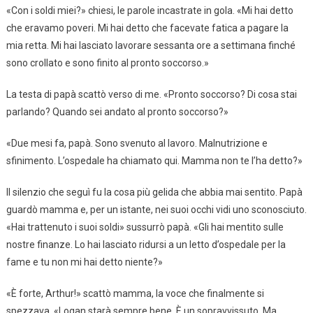
«Con i soldi miei?» chiesi, le parole incastrate in gola. «Mi hai detto
che eravamo poveri. Mi hai detto che facevate fatica a pagare la
mia retta. Mi hai lasciato lavorare sessanta ore a settimana finché
sono crollato e sono finito al pronto soccorso.»
La testa di papà scattò verso di me. «Pronto soccorso? Di cosa stai
parlando? Quando sei andato al pronto soccorso?»
«Due mesi fa, papà. Sono svenuto al lavoro. Malnutrizione e
sfinimento. L’ospedale ha chiamato qui. Mamma non te l’ha detto?»
Il silenzio che seguì fu la cosa più gelida che abbia mai sentito. Papà
guardò mamma e, per un istante, nei suoi occhi vidi uno sconosciuto.
«Hai trattenuto i suoi soldi» sussurrò papà. «Gli hai mentito sulle
nostre finanze. Lo hai lasciato ridursi a un letto d’ospedale per la
fame e tu non mi hai detto niente?»
«È forte, Arthur!» scattò mamma, la voce che finalmente si
spezzava. «Logan starà sempre bene. È un sopravvissuto. Ma