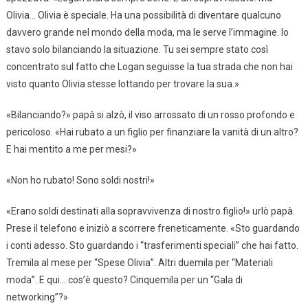
Olivia… Olivia è speciale. Ha una possibilità di diventare qualcuno
davvero grande nel mondo della moda, ma le serve l’immagine. Io
stavo solo bilanciando la situazione. Tu sei sempre stato così
concentrato sul fatto che Logan seguisse la tua strada che non hai
visto quanto Olivia stesse lottando per trovare la sua.»
«Bilanciando?» papà si alzò, il viso arrossato di un rosso profondo e
pericoloso. «Hai rubato a un figlio per finanziare la vanità di un altro?
E hai mentito a me per mesi?»
«Non ho rubato! Sono soldi nostri!»
«Erano soldi destinati alla sopravvivenza di nostro figlio!» urlò papà.
Prese il telefono e iniziò a scorrere freneticamente. «Sto guardando
i conti adesso. Sto guardando i “trasferimenti speciali” che hai fatto.
Tremila al mese per “Spese Olivia”. Altri duemila per “Materiali
moda”. E qui… cos’è questo? Cinquemila per un “Gala di
networking”?»