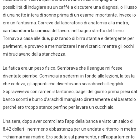
possibilità di indugiare su un caffè a discutere una diagnosi, o il lusso
di una notte intera di sonno prima di un esame importante. Invece io
ero un fantasma. Correvo dal laboratorio di anatomia alla metro,
cambiandomi la camicia del lavoro nel bagno stretto del treno.
Tornavo a casa alle due, puzzando di birra stantia e detergente per
pavimenti, e provavo a memorizzare i nervi cranici mentre gli occhi
mi bruciavano dalla stanchezza.
La fatica era un peso fisico. Sembrava che il sangue mi fosse
diventato piombo. Cominciai a sedermi in fondo alle lezioni, la testa
che cedeva, gli appunti che diventavano scarabocchi illeggibili.
Sopravvivevo con ramen istantaneo, bagel del giorno prima presi dal
banco sconti e burro d’arachidi mangiato direttamente dal barattolo
perché ero troppo stanco perfino per lavare un cucchiaio.
Una sera, dopo aver controllato l’app della banca e visto un saldo di
8,42 dollari—nemmeno abbastanza per un andata e ritorno in metro
—chiamai mia madre. Ero seduto sul pavimento, nell’appartamento