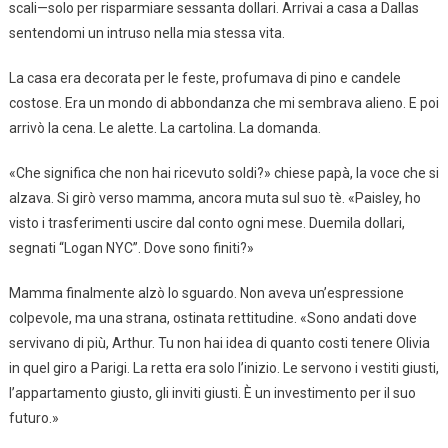
scali—solo per risparmiare sessanta dollari. Arrivai a casa a Dallas
sentendomi un intruso nella mia stessa vita.
La casa era decorata per le feste, profumava di pino e candele
costose. Era un mondo di abbondanza che mi sembrava alieno. E poi
arrivò la cena. Le alette. La cartolina. La domanda.
«Che significa che non hai ricevuto soldi?» chiese papà, la voce che si
alzava. Si girò verso mamma, ancora muta sul suo tè. «Paisley, ho
visto i trasferimenti uscire dal conto ogni mese. Duemila dollari,
segnati “Logan NYC”. Dove sono finiti?»
Mamma finalmente alzò lo sguardo. Non aveva un’espressione
colpevole, ma una strana, ostinata rettitudine. «Sono andati dove
servivano di più, Arthur. Tu non hai idea di quanto costi tenere Olivia
in quel giro a Parigi. La retta era solo l’inizio. Le servono i vestiti giusti,
l’appartamento giusto, gli inviti giusti. È un investimento per il suo
futuro.»