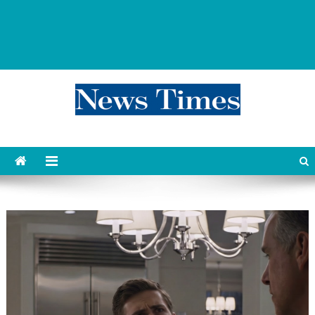
news 76 times
Контент души