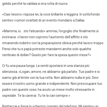
gelido perché la caldaia si era rotta di nuovo.
«Ciao tesoro» rispose lei, la voce brillante e leggera. In sottofondo
sentivo i rumori ovattati di un evento mondano a Dallas.
«Mamma, io… sto faticando» ammisi, l’orgoglio che finalmente si
incrinava. «I lavori non coprono l’aumento dell’affitto e sto
rimanendo indietro con la preparazione clinica perché lavoro troppo.
Pensi che tu e papà potreste mandarmi anche solo qualche
centinaio di dollari? Giusto per fare la spesa questo mese?»
Ci fu una pausa lunga. La sentii spostarsi in una stanza più
silenziosa. «Logan, amore, ne abbiamo già parlato. Tuo padre e io
siamo già al limite con la tua retta. Non abbiamo nulla in più. Devi
essere il nostro uomo grande e indipendente. Non preoccupare tuo
padre con queste cose; ha avuto un mese molto stressante in
ospedale. Te la caverai. Tu te la cavi sempre.»
Riattaccai e fissai lo schermo crepato del telefono. Mi sentivo un