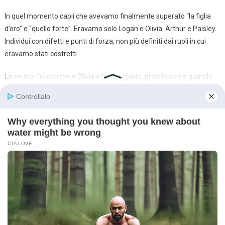
In quel momento capii che avevamo finalmente superato “la figlia
d’oro” e “quello forte”. Eravamo solo Logan e Olivia. Arthur e Paisley.
Individui con difetti e punti di forza, non più definiti dai ruoli in cui
eravamo stati costretti.
La serata finì con me e Olivia a lavare i piatti, proprio come quando
eravamo piccoli.
«Tutto bene, Logan?» mi chiese lei, strofinando una pentola.
«Sì» dissi, asciugando un piatto. «Sto davvero bene.»
E per la prima volta nella mia vita, non dovevo essere forte per dirlo.
Dovevo solo essere me stesso.
Oggi, quando cammino nei corridoi dell’ospedale, vedo famiglie in
crisi ogni ora. Vedo le bugie che si raccontano per arrivare a sera.
Vedo “quelli forti” e “quelli delicati”. E quando posso, mi fermo.