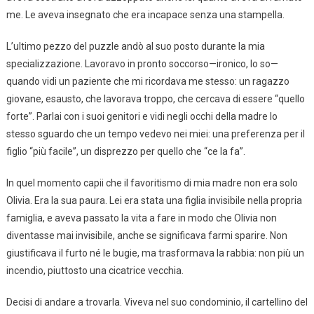
me. Le aveva insegnato che era incapace senza una stampella.
L’ultimo pezzo del puzzle andò al suo posto durante la mia
specializzazione. Lavoravo in pronto soccorso—ironico, lo so—
quando vidi un paziente che mi ricordava me stesso: un ragazzo
giovane, esausto, che lavorava troppo, che cercava di essere “quello
forte”. Parlai con i suoi genitori e vidi negli occhi della madre lo
stesso sguardo che un tempo vedevo nei miei: una preferenza per il
figlio “più facile”, un disprezzo per quello che “ce la fa”.
In quel momento capii che il favoritismo di mia madre non era solo
Olivia. Era la sua paura. Lei era stata una figlia invisibile nella propria
famiglia, e aveva passato la vita a fare in modo che Olivia non
diventasse mai invisibile, anche se significava farmi sparire. Non
giustificava il furto né le bugie, ma trasformava la rabbia: non più un
incendio, piuttosto una cicatrice vecchia.
Decisi di andare a trovarla. Viveva nel suo condominio, il cartellino del