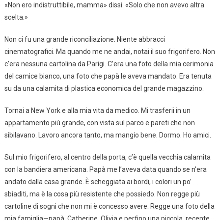
«Non ero indistruttibile, mamma» dissi. «Solo che non avevo altra
scelta.»
Non ci fu una grande riconciliazione. Niente abbracci
cinematografici. Ma quando me ne andai, notai il suo frigorifero. Non
c’era nessuna cartolina da Parigi. C’era una foto della mia cerimonia
del camice bianco, una foto che papà le aveva mandato. Era tenuta
su da una calamita di plastica economica del grande magazzino.
Tornai a New York e alla mia vita da medico. Mi trasferii in un
appartamento più grande, con vista sul parco e pareti che non
sibilavano. Lavoro ancora tanto, ma mangio bene. Dormo. Ho amici.
Sul mio frigorifero, al centro della porta, c’è quella vecchia calamita
con la bandiera americana. Papà me l’aveva data quando se n’era
andato dalla casa grande. È scheggiata ai bordi, i colori un po’
sbiaditi, ma è la cosa più resistente che possiedo. Non regge più
cartoline di sogni che non mi è concesso avere. Regge una foto della
mia famiglia—papà, Catherine, Olivia e perfino una piccola, recente,