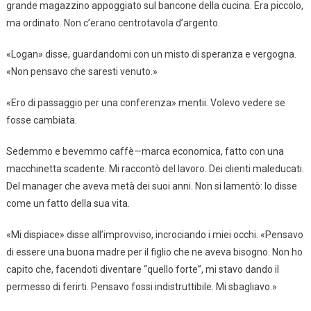
grande magazzino appoggiato sul bancone della cucina. Era piccolo,
ma ordinato. Non c’erano centrotavola d’argento.
«Logan» disse, guardandomi con un misto di speranza e vergogna.
«Non pensavo che saresti venuto.»
«Ero di passaggio per una conferenza» mentii. Volevo vedere se
fosse cambiata.
Sedemmo e bevemmo caffè—marca economica, fatto con una
macchinetta scadente. Mi raccontò del lavoro. Dei clienti maleducati.
Del manager che aveva metà dei suoi anni. Non si lamentò: lo disse
come un fatto della sua vita.
«Mi dispiace» disse all’improvviso, incrociando i miei occhi. «Pensavo
di essere una buona madre per il figlio che ne aveva bisogno. Non ho
capito che, facendoti diventare “quello forte”, mi stavo dando il
permesso di ferirti. Pensavo fossi indistruttibile. Mi sbagliavo.»