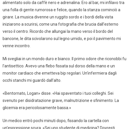
alimentato solo da caffè nero e adrenalina. Ero al bar, mi infilavo tra
una folla di gente rumorosa e felice, quando la stanza cominciò a
girare. La musica divenne un ruggito sordo e i bordi della vista
iniziarono a scurirsi, come una fotografia che brucia dall’esterno
verso il centro. Ricordo che allungai la mano verso il bordo del
bancone, le dita scivolarono sul legno umido, e poi il pavimento mi
venne incontro.
Mi svegliai in un mondo duro e bianco. Il primo odore che riconobbi fu
l’antisettico. Avevo una flebo fissata sul dorso della mano e un
monitor cardiaco che emetteva bip regolari. Un’infermiera dagli
occhi stanchi mi guardò dall’alto.
«Bentornato, Logan» disse. «Hai spaventato i tuoi colleghi. Sei
svenuto per disidratazione grave, malnutrizione e sfinimento. La
glicemia era pericolosamente bassa.»
Un medico entrò pochi minuti dopo, fissando la cartella con
un’espressione scura. «Sei uno studente di medicina? Dovresti