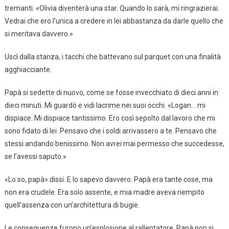
tremanti. «Olivia diventerà una star. Quando lo sarà, mi ringrazierai.
Vedrai che ero l’unica a credere in lei abbastanza da darle quello che
si meritava davvero.»
Uscì dalla stanza, i tacchi che battevano sul parquet con una finalità
agghiacciante.
Papà si sedette di nuovo, come se fosse invecchiato di dieci anni in
dieci minuti. Mi guardò e vidi lacrime nei suoi occhi. «Logan… mi
dispiace. Mi dispiace tantissimo. Ero così sepolto dal lavoro che mi
sono fidato di lei. Pensavo che i soldi arrivassero a te. Pensavo che
stessi andando benissimo. Non avrei mai permesso che succedesse,
se l’avessi saputo.»
«Lo so, papà» dissi. E lo sapevo davvero. Papà era tante cose, ma
non era crudele. Era solo assente, e mia madre aveva riempito
quell’assenza con un’architettura di bugie.
Le conseguenze furono un’esplosione al rallentatore. Papà non si