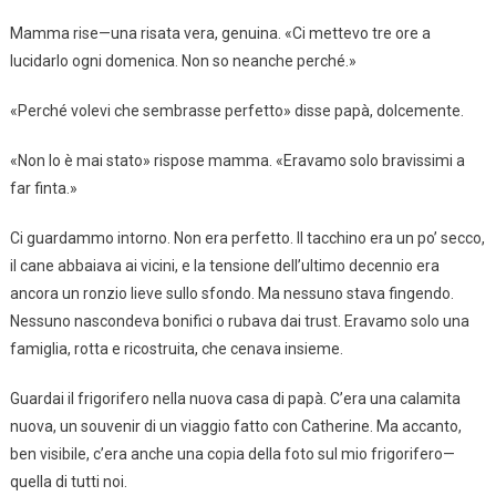
Mamma rise—una risata vera, genuina. «Ci mettevo tre ore a
lucidarlo ogni domenica. Non so neanche perché.»
«Perché volevi che sembrasse perfetto» disse papà, dolcemente.
«Non lo è mai stato» rispose mamma. «Eravamo solo bravissimi a
far finta.»
Ci guardammo intorno. Non era perfetto. Il tacchino era un po’ secco,
il cane abbaiava ai vicini, e la tensione dell’ultimo decennio era
ancora un ronzio lieve sullo sfondo. Ma nessuno stava fingendo.
Nessuno nascondeva bonifici o rubava dai trust. Eravamo solo una
famiglia, rotta e ricostruita, che cenava insieme.
Guardai il frigorifero nella nuova casa di papà. C’era una calamita
nuova, un souvenir di un viaggio fatto con Catherine. Ma accanto,
ben visibile, c’era anche una copia della foto sul mio frigorifero—
quella di tutti noi.