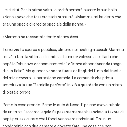
Lei si zittì. Per la prima volta, la realtà sembrò bucare la sua bolla.
«Non sapevo che fossero tuoi» sussurrò. «Mamma mi ha detto che
era una specie di eredità speciale della nonna.»
«Mamma ha raccontato tante storie» dissi.
Il divorzio fu sporco e pubblico, almeno nei nostri giri sociali. Mamma
provò a fare la vittima, dicendo a chiunque volesse ascoltarla che
papà la “abusava economicamente” e “stava abbandonando i sogni
di sua figlia”. Ma quando vennero fuori i dettagli del furto dal trust e
del mio ricovero, la narrazione cambiò. La comunità che prima
ammirava la sua “famiglia perfetta” iniziò a guardarla con un misto
di pietà e orrore.
Perse la casa grande. Perse le auto di lusso. E poiché aveva rubato
da un trust, l’accordo legale fu pesantemente sbilanciato a favore di
papà per assicurare che i fondi venissero ripristinati. Finì in un
condominio con due camere e dovette fare una cosa che non