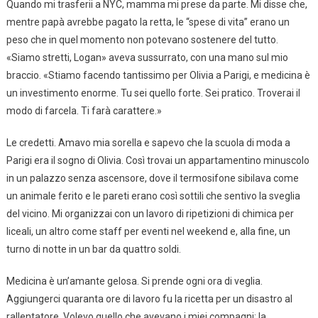
Quando mi trasferii a NYC, mamma mi prese da parte. Mi disse che,
mentre papà avrebbe pagato la retta, le “spese di vita” erano un
peso che in quel momento non potevano sostenere del tutto.
«Siamo stretti, Logan» aveva sussurrato, con una mano sul mio
braccio. «Stiamo facendo tantissimo per Olivia a Parigi, e medicina è
un investimento enorme. Tu sei quello forte. Sei pratico. Troverai il
modo di farcela. Ti farà carattere.»
Le credetti. Amavo mia sorella e sapevo che la scuola di moda a
Parigi era il sogno di Olivia. Così trovai un appartamentino minuscolo
in un palazzo senza ascensore, dove il termosifone sibilava come
un animale ferito e le pareti erano così sottili che sentivo la sveglia
del vicino. Mi organizzai con un lavoro di ripetizioni di chimica per
liceali, un altro come staff per eventi nel weekend e, alla fine, un
turno di notte in un bar da quattro soldi.
Medicina è un’amante gelosa. Si prende ogni ora di veglia.
Aggiungerci quaranta ore di lavoro fu la ricetta per un disastro al
rallentatore. Volevo quello che avevano i miei compagni: la