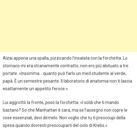
Alzai appena una spalla, pizzicando l’insalata con la forchetta. Lo
stomaco mi era stranamente contratto; non ero più abituato a tre
portate. «Insomma… quanto può farlo un med studente al verde,
papà. È un semestre pesante. Il laboratorio di anatomia non ti lascia
esattamente un appetito feroce.»
Lui aggrottò la fronte, posò la forchetta. «I soldi che ti mando
bastano? So che Manhattan è cara, ma se l’assegno non copre le
cose essenziali, devi dirmelo. Non voglio che tu ti preoccupi della
spesa quando dovresti preoccuparti del ciclo di Krebs.»