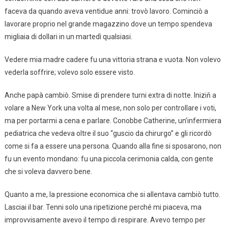
faceva da quando aveva ventidue anni: trovò lavoro. Cominciò a
lavorare proprio nel grande magazzino dove un tempo spendeva
migliaia di dollari in un martedì qualsiasi.
Vedere mia madre cadere fu una vittoria strana e vuota. Non volevo
vederla soffrire; volevo solo essere visto.
Anche papà cambiò. Smise di prendere turni extra di notte. Iniziň a
volare a New York una volta al mese, non solo per controllare i voti,
ma per portarmi a cena e parlare. Conobbe Catherine, un’infermiera
pediatrica che vedeva oltre il suo “guscio da chirurgo” e gli ricordò
come si fa a essere una persona. Quando alla fine si sposarono, non
fu un evento mondano: fu una piccola cerimonia calda, con gente
che si voleva davvero bene.
Quanto a me, la pressione economica che si allentava cambiò tutto.
Lasciai il bar. Tenni solo una ripetizione perché mi piaceva, ma
improvvisamente avevo il tempo di respirare. Avevo tempo per