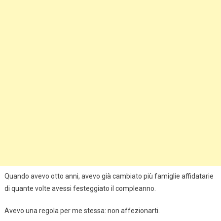
Quando avevo otto anni, avevo già cambiato più famiglie affidatarie
di quante volte avessi festeggiato il compleanno.
Avevo una regola per me stessa: non affezionarti.