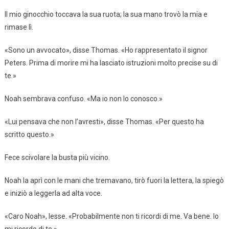
Il mio ginocchio toccava la sua ruota; la sua mano trovò la mia e
rimase lì.
«Sono un avvocato», disse Thomas. «Ho rappresentato il signor
Peters. Prima di morire mi ha lasciato istruzioni molto precise su di
te.»
Noah sembrava confuso. «Ma io non lo conosco.»
«Lui pensava che non l’avresti», disse Thomas. «Per questo ha
scritto questo.»
Fece scivolare la busta più vicino.
Noah la aprì con le mani che tremavano, tirò fuori la lettera, la spiegò
e iniziò a leggerla ad alta voce.
«Caro Noah», lesse. «Probabilmente non ti ricordi di me. Va bene. Io
mi ricordo di te.»