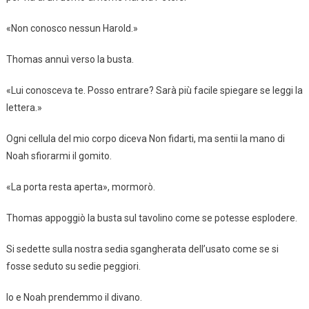
«Non conosco nessun Harold.»
Thomas annuì verso la busta.
«Lui conosceva te. Posso entrare? Sarà più facile spiegare se leggi la
lettera.»
Ogni cellula del mio corpo diceva Non fidarti, ma sentii la mano di
Noah sfiorarmi il gomito.
«La porta resta aperta», mormorò.
Thomas appoggiò la busta sul tavolino come se potesse esplodere.
Si sedette sulla nostra sedia sgangherata dell’usato come se si
fosse seduto su sedie peggiori.
Io e Noah prendemmo il divano.