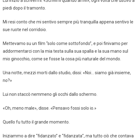
Lui iniziò a scrivermi: «Scrivimi quando arrivi», ogni volta che uscivo a
piedi dopo il tramonto.
Mi resi conto che mi sentivo sempre più tranquilla appena sentivo le
sue ruote nel corridoio.
Mettevamo su un film “solo come sottofondo”, e poi finivamo per
addormentarci con la mia testa sulla sua spalla e la sua mano sul
mio ginocchio, come se fosse la cosa più naturale del mondo.
Una notte, mezzi morti dallo studio, dissi: «Noi… siamo già insieme,
no?»
Lui non staccò nemmeno gli occhi dallo schermo.
«Oh, meno male», disse. «Pensavo fossi solo io.»
Quello fu tutto il grande momento.
Iniziammo a dire “fidanzato” e “fidanzata”, ma tutto ciò che contava