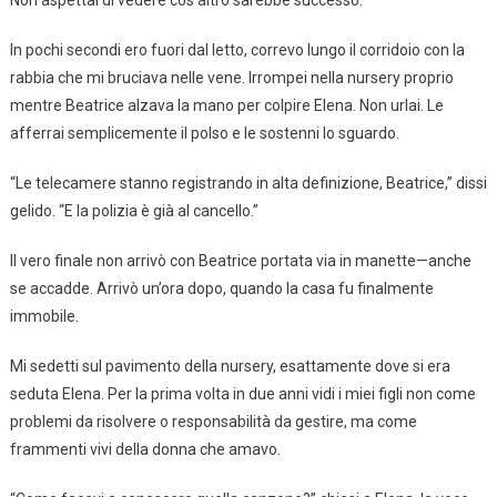
Non aspettai di vedere cos’altro sarebbe successo.
In pochi secondi ero fuori dal letto, correvo lungo il corridoio con la
rabbia che mi bruciava nelle vene. Irrompei nella nursery proprio
mentre Beatrice alzava la mano per colpire Elena. Non urlai. Le
afferrai semplicemente il polso e le sostenni lo sguardo.
“Le telecamere stanno registrando in alta definizione, Beatrice,” dissi
gelido. “E la polizia è già al cancello.”
Il vero finale non arrivò con Beatrice portata via in manette—anche
se accadde. Arrivò un’ora dopo, quando la casa fu finalmente
immobile.
Mi sedetti sul pavimento della nursery, esattamente dove si era
seduta Elena. Per la prima volta in due anni vidi i miei figli non come
problemi da risolvere o responsabilità da gestire, ma come
frammenti vivi della donna che amavo.