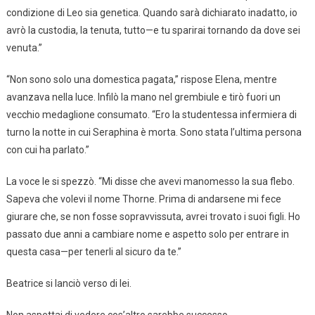
condizione di Leo sia genetica. Quando sarà dichiarato inadatto, io
avrò la custodia, la tenuta, tutto—e tu sparirai tornando da dove sei
venuta.”
“Non sono solo una domestica pagata,” rispose Elena, mentre
avanzava nella luce. Infilò la mano nel grembiule e tirò fuori un
vecchio medaglione consumato. “Ero la studentessa infermiera di
turno la notte in cui Seraphina è morta. Sono stata l’ultima persona
con cui ha parlato.”
La voce le si spezzò. “Mi disse che avevi manomesso la sua flebo.
Sapeva che volevi il nome Thorne. Prima di andarsene mi fece
giurare che, se non fosse sopravvissuta, avrei trovato i suoi figli. Ho
passato due anni a cambiare nome e aspetto solo per entrare in
questa casa—per tenerli al sicuro da te.”
Beatrice si lanciò verso di lei.