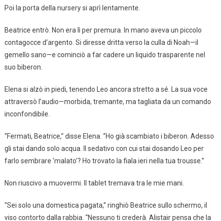
Poi la porta della nursery si aprì lentamente.
Beatrice entrò. Non era lì per premura. In mano aveva un piccolo
contagocce d’argento. Si diresse dritta verso la culla di Noah—il
gemello sano—e cominciò a far cadere un liquido trasparente nel
suo biberon.
Elena si alzò in piedi, tenendo Leo ancora stretto a sé. La sua voce
attraversò l’audio—morbida, tremante, ma tagliata da un comando
inconfondibile.
“Fermati, Beatrice,” disse Elena. “Ho già scambiato i biberon. Adesso
gli stai dando solo acqua. Il sedativo con cui stai dosando Leo per
farlo sembrare ‘malato’? Ho trovato la fiala ieri nella tua trousse.”
Non riuscivo a muovermi. Il tablet tremava tra le mie mani.
“Sei solo una domestica pagata,” ringhiò Beatrice sullo schermo, il
viso contorto dalla rabbia. “Nessuno ti crederà. Alistair pensa che la