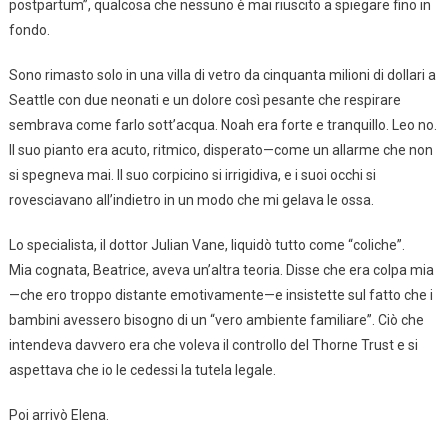
postpartum”, qualcosa che nessuno è mai riuscito a spiegare fino in
fondo.
Sono rimasto solo in una villa di vetro da cinquanta milioni di dollari a
Seattle con due neonati e un dolore così pesante che respirare
sembrava come farlo sott’acqua. Noah era forte e tranquillo. Leo no.
Il suo pianto era acuto, ritmico, disperato—come un allarme che non
si spegneva mai. Il suo corpicino si irrigidiva, e i suoi occhi si
rovesciavano all’indietro in un modo che mi gelava le ossa.
Lo specialista, il dottor Julian Vane, liquidò tutto come “coliche”.
Mia cognata, Beatrice, aveva un’altra teoria. Disse che era colpa mia
—che ero troppo distante emotivamente—e insistette sul fatto che i
bambini avessero bisogno di un “vero ambiente familiare”. Ciò che
intendeva davvero era che voleva il controllo del Thorne Trust e si
aspettava che io le cedessi la tutela legale.
Poi arrivò Elena.