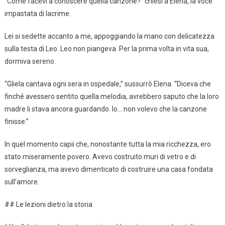
“Come facevi a conoscere quella canzone?” chiesi a Elena, la voce
impastata di lacrime.
Lei si sedette accanto a me, appoggiando la mano con delicatezza
sulla testa di Leo. Leo non piangeva. Per la prima volta in vita sua,
dormiva sereno.
“Gliela cantava ogni sera in ospedale,” sussurrò Elena. “Diceva che
finché avessero sentito quella melodia, avrebbero saputo che la loro
madre li stava ancora guardando. Io… non volevo che la canzone
finisse.”
In quel momento capii che, nonostante tutta la mia ricchezza, ero
stato miseramente povero. Avevo costruito muri di vetro e di
sorveglianza, ma avevo dimenticato di costruire una casa fondata
sull’amore.
## Le lezioni dietro la storia