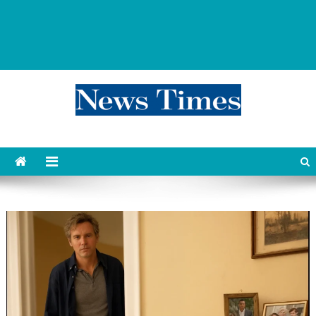
news 76 times
Контент души