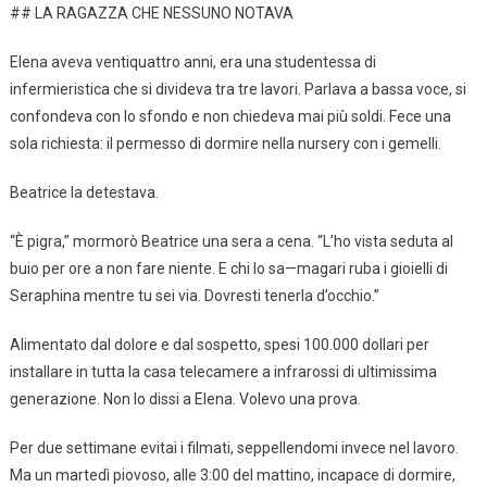
## LA RAGAZZA CHE NESSUNO NOTAVA
Elena aveva ventiquattro anni, era una studentessa di
infermieristica che si divideva tra tre lavori. Parlava a bassa voce, si
confondeva con lo sfondo e non chiedeva mai più soldi. Fece una
sola richiesta: il permesso di dormire nella nursery con i gemelli.
Beatrice la detestava.
“È pigra,” mormorò Beatrice una sera a cena. “L’ho vista seduta al
buio per ore a non fare niente. E chi lo sa—magari ruba i gioielli di
Seraphina mentre tu sei via. Dovresti tenerla d’occhio.”
Alimentato dal dolore e dal sospetto, spesi 100.000 dollari per
installare in tutta la casa telecamere a infrarossi di ultimissima
generazione. Non lo dissi a Elena. Volevo una prova.
Per due settimane evitai i filmati, seppellendomi invece nel lavoro.
Ma un martedì piovoso, alle 3:00 del mattino, incapace di dormire,