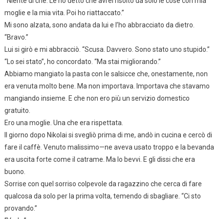
“Niente di che. Le ho detto che avrei risolto da solo le cose con mia
moglie e la mia vita. Poi ho riattaccato.”
Mi sono alzata, sono andata da lui e l’ho abbracciato da dietro.
“Bravo.”
Lui si girò e mi abbracciò. “Scusa. Davvero. Sono stato uno stupido.”
“Lo sei stato”, ho concordato. “Ma stai migliorando.”
Abbiamo mangiato la pasta con le salsicce che, onestamente, non
era venuta molto bene. Ma non importava. Importava che stavamo
mangiando insieme. E che non ero più un servizio domestico
gratuito.
Ero una moglie. Una che era rispettata.
Il giorno dopo Nikolai si svegliò prima di me, andò in cucina e cercò di
fare il caffè. Venuto malissimo—ne aveva usato troppo e la bevanda
era uscita forte come il catrame. Ma lo bevvi. E gli dissi che era
buono.
Sorrise con quel sorriso colpevole da ragazzino che cerca di fare
qualcosa da solo per la prima volta, temendo di sbagliare. “Ci sto
provando.”