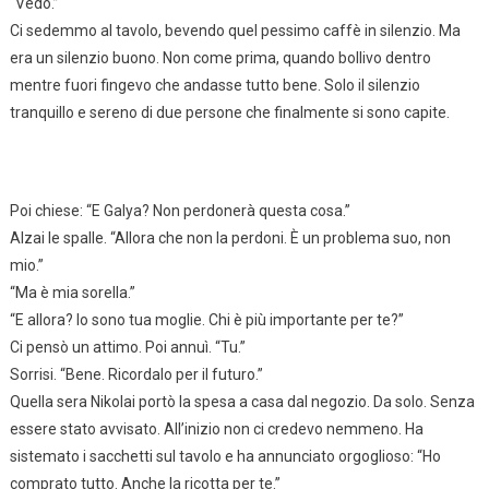
“Vedo.”
Ci sedemmo al tavolo, bevendo quel pessimo caffè in silenzio. Ma
era un silenzio buono. Non come prima, quando bollivo dentro
mentre fuori fingevo che andasse tutto bene. Solo il silenzio
tranquillo e sereno di due persone che finalmente si sono capite.
Poi chiese: “E Galya? Non perdonerà questa cosa.”
Alzai le spalle. “Allora che non la perdoni. È un problema suo, non
mio.”
“Ma è mia sorella.”
“E allora? Io sono tua moglie. Chi è più importante per te?”
Ci pensò un attimo. Poi annuì. “Tu.”
Sorrisi. “Bene. Ricordalo per il futuro.”
Quella sera Nikolai portò la spesa a casa dal negozio. Da solo. Senza
essere stato avvisato. All’inizio non ci credevo nemmeno. Ha
sistemato i sacchetti sul tavolo e ha annunciato orgoglioso: “Ho
comprato tutto. Anche la ricotta per te.”