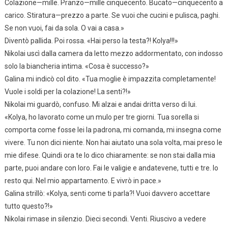
Colazione—mille. Pranzo—mille cinquecento. Bucato—cinquecento a
carico. Stiratura—prezzo a parte. Se vuoi che cucini e pulisca, paghi.
Se non vuoi, fai da sola. O vai a casa.»
Diventò pallida. Poi rossa. «Hai perso la testa?! Kolya!!!»
Nikolai uscì dalla camera da letto mezzo addormentato, con indosso
solo la biancheria intima. «Cosa è successo?»
Galina mi indicò col dito. «Tua moglie è impazzita completamente!
Vuole i soldi per la colazione! La senti?!»
Nikolai mi guardò, confuso. Mi alzai e andai dritta verso di lui.
«Kolya, ho lavorato come un mulo per tre giorni. Tua sorella si
comporta come fosse lei la padrona, mi comanda, mi insegna come
vivere. Tu non dici niente. Non hai aiutato una sola volta, mai preso le
mie difese. Quindi ora te lo dico chiaramente: se non stai dalla mia
parte, puoi andare con loro. Fai le valigie e andatevene, tutti e tre. Io
resto qui. Nel mio appartamento. E vivrò in pace.»
Galina strillò: «Kolya, senti come ti parla?! Vuoi davvero accettare
tutto questo?!»
Nikolai rimase in silenzio. Dieci secondi. Venti. Riuscivo a vedere