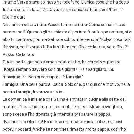
Intanto Varya stava col naso nel telefono. L’unica cosa che ha detto
tutta la sera è stata: “Zia Olya, hai un caricabatterie per iPhone?”
Gliel’ho dato.
Nikolai non diceva nulla. Assolutamente nulla. Come se non fosse
nemmeno lì. Quando gli ho chiesto di portare fuori la spazzatura, si è
alzato controvoglia, ma Galina è subito intervenuta: “Kolya, cosa fai?
Riposati, hai lavorato tutta la settimana. Olya ce la farà, vero Olya?”
Posso. Ce la farò.
Quella notte, quando siamo andati a letto, ho cercato di parlare.
“Kolya, restano davvero solo due giorni?” Ha sbadigliato. “Sì,
massimo tre. Non preoccuparti, è famiglia.”
Famiglia. Una bella parola. Calda. Solo che, per qualche motivo, nella
nostra famiglia, lavoravo solo io.
La domenica è iniziata che Galina è entrata in cucina alle sette del
mattino, frusciando rumorosamente le borse. Mi sono svegliata,
sono scesa e l’ho trovata già intenta a preparare la pappa.
“Buongiorno Olechka! Ho deciso di preparare io la colazione così
potevi riposarti. Anche se non ti era rimasta molta pappa, così l’ho