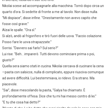
Nikolai scese ad accompagnarle alla macchina. Tornò dopo circa un
quarto d’ora. Si sedette di fronte a me al tavolo. Non disse nulla.
“Mi dispiace”, disse infine. “Onestamente non avevo capito che
fosse così grave.”
Alzai le spalle. “Ora sì.”
Si alzò, andò al frigorifero e tirò fuori delle uova. “Faccio colazione.
Posso fare le uova strapazzate.”
Sorrisi. “Davvero sai farlo? Sul serio?”
Lui rise. “Beh… imparerò. Tutti devono cominciare prima o poi,
giusto?”
Quella sera siamo stati in cucina. Nikolai cercava di cucinare la cena
—pasta con salsicce, nulla di complicato, eppure riusciva comunque
ad avere difficoltà. Lui bestemmiava, io ridevo. Era strano. Ma
piacevole.
“Sai”, disse mescolando la pasta, “Galya ha chiamato. È
profondamente offesa. Dice che tu mi hai messo contro di lei.”
“E tu che cosa hai detto?”