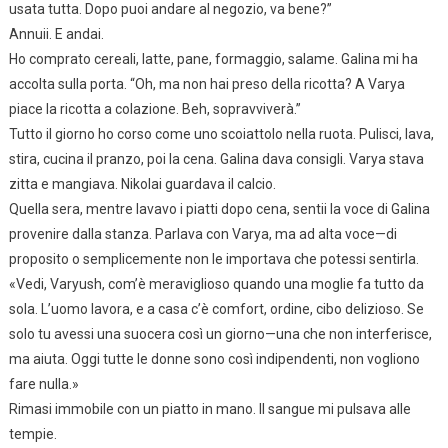
usata tutta. Dopo puoi andare al negozio, va bene?”
Annuii. E andai.
Ho comprato cereali, latte, pane, formaggio, salame. Galina mi ha
accolta sulla porta. “Oh, ma non hai preso della ricotta? A Varya
piace la ricotta a colazione. Beh, sopravviverà.”
Tutto il giorno ho corso come uno scoiattolo nella ruota. Pulisci, lava,
stira, cucina il pranzo, poi la cena. Galina dava consigli. Varya stava
zitta e mangiava. Nikolai guardava il calcio.
Quella sera, mentre lavavo i piatti dopo cena, sentii la voce di Galina
provenire dalla stanza. Parlava con Varya, ma ad alta voce—di
proposito o semplicemente non le importava che potessi sentirla.
«Vedi, Varyush, com’è meraviglioso quando una moglie fa tutto da
sola. L’uomo lavora, e a casa c’è comfort, ordine, cibo delizioso. Se
solo tu avessi una suocera così un giorno—una che non interferisce,
ma aiuta. Oggi tutte le donne sono così indipendenti, non vogliono
fare nulla.»
Rimasi immobile con un piatto in mano. Il sangue mi pulsava alle
tempie.