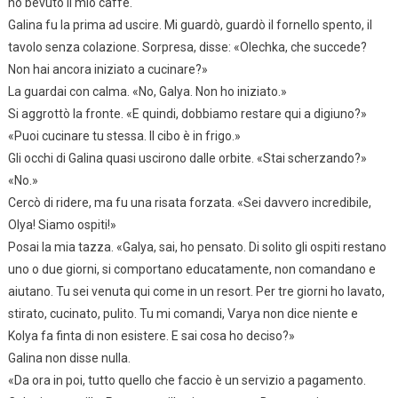
ho bevuto il mio caffè.
Galina fu la prima ad uscire. Mi guardò, guardò il fornello spento, il
tavolo senza colazione. Sorpresa, disse: «Olechka, che succede?
Non hai ancora iniziato a cucinare?»
La guardai con calma. «No, Galya. Non ho iniziato.»
Si aggrottò la fronte. «E quindi, dobbiamo restare qui a digiuno?»
«Puoi cucinare tu stessa. Il cibo è in frigo.»
Gli occhi di Galina quasi uscirono dalle orbite. «Stai scherzando?»
«No.»
Cercò di ridere, ma fu una risata forzata. «Sei davvero incredibile,
Olya! Siamo ospiti!»
Posai la mia tazza. «Galya, sai, ho pensato. Di solito gli ospiti restano
uno o due giorni, si comportano educatamente, non comandano e
aiutano. Tu sei venuta qui come in un resort. Per tre giorni ho lavato,
stirato, cucinato, pulito. Tu mi comandi, Varya non dice niente e
Kolya fa finta di non esistere. E sai cosa ho deciso?»
Galina non disse nulla.
«Da ora in poi, tutto quello che faccio è un servizio a pagamento.