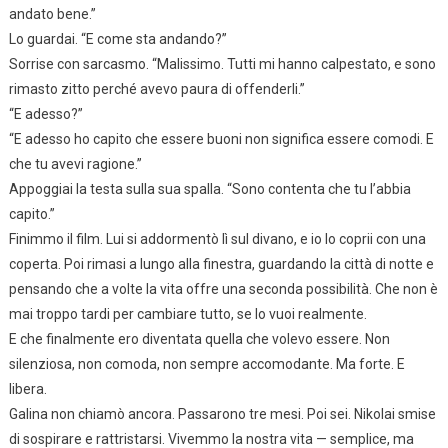
andato bene.”
Lo guardai. “E come sta andando?”
Sorrise con sarcasmo. “Malissimo. Tutti mi hanno calpestato, e sono
rimasto zitto perché avevo paura di offenderli.”
“E adesso?”
“E adesso ho capito che essere buoni non significa essere comodi. E
che tu avevi ragione.”
Appoggiai la testa sulla sua spalla. “Sono contenta che tu l’abbia
capito.”
Finimmo il film. Lui si addormentò lì sul divano, e io lo coprii con una
coperta. Poi rimasi a lungo alla finestra, guardando la città di notte e
pensando che a volte la vita offre una seconda possibilità. Che non è
mai troppo tardi per cambiare tutto, se lo vuoi realmente.
E che finalmente ero diventata quella che volevo essere. Non
silenziosa, non comoda, non sempre accomodante. Ma forte. E
libera.
Galina non chiamò ancora. Passarono tre mesi. Poi sei. Nikolai smise
di sospirare e rattristarsi. Vivemmo la nostra vita — semplice, ma