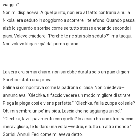
viaggio.”
Non mi dispiaceva. A quel punto, non ero affatto contraria a nulla.
Nikolai era seduto in soggiorno a scorrere il telefono. Quando passai,
alzò lo sguardo e sorrise come se tutto stesse andando secondo i
piani. Volevo chiedere: “Perché te ne stai solo seduto?”, ma tacqui.
Non volevo litigare già dal primo giorno.
La sera era ormai chiaro: non sarebbe durata solo un paio di giorni.
Sarebbe stata una prova.
Galina si comportava come la padrona di casa. Non chiedeva—
annunciava. “Olechka, ti faccio vedere un modo migliore di stirare.
Piega la piega così e viene perfetta.” “Olechka, fai la zuppa col sale?
Oh, mi sembra un po’ insipida. Lascia che ne aggiunga un po’.”
“Olechka, lavi il pavimento con quello? Io a casa ho uno strofinaccio
meraviglioso, te lo darò una volta—vedrai, è tutto un altro mondo.”
Sorrisi. Annuii. Feci come mi aveva detto.