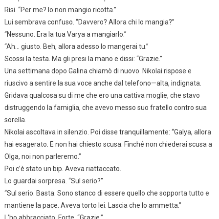
Risi. “Per me? Io non mangio ricotta.”
Lui sembrava confuso. “Davvero? Allora chi lo mangia?”
“Nessuno. Era la tua Varya a mangiarlo.”
“Ah… giusto. Beh, allora adesso lo mangerai tu.”
Scossi la testa. Ma gli presi la mano e dissi: “Grazie.”
Una settimana dopo Galina chiamò di nuovo. Nikolai rispose e
riuscivo a sentire la sua voce anche dal telefono—alta, indignata.
Gridava qualcosa su di me che ero una cattiva moglie, che stavo
distruggendo la famiglia, che avevo messo suo fratello contro sua
sorella.
Nikolai ascoltava in silenzio. Poi disse tranquillamente: “Galya, allora
hai esagerato. E non hai chiesto scusa. Finché non chiederai scusa a
Olga, noi non parleremo.”
Poi c’è stato un bip. Aveva riattaccato.
Lo guardai sorpresa. “Sul serio?”
“Sul serio. Basta. Sono stanco di essere quello che sopporta tutto e
mantiene la pace. Aveva torto lei. Lascia che lo ammetta.”
L’ho abbracciato. Forte. “Grazie.”