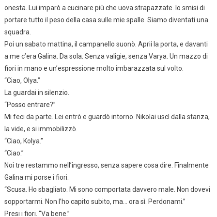
onesta. Lui imparò a cucinare più che uova strapazzate. Io smisi di
portare tutto il peso della casa sulle mie spalle. Siamo diventati una
squadra.
Poi un sabato mattina, il campanello suonò. Aprii la porta, e davanti
a me c’era Galina. Da sola. Senza valigie, senza Varya. Un mazzo di
fiori in mano e un’espressione molto imbarazzata sul volto.
“Ciao, Olya.”
La guardai in silenzio.
“Posso entrare?”
Mi feci da parte. Lei entrò e guardò intorno. Nikolai uscì dalla stanza,
la vide, e si immobilizzò.
“Ciao, Kolya.”
“Ciao.”
Noi tre restammo nell’ingresso, senza sapere cosa dire. Finalmente
Galina mi porse i fiori.
“Scusa. Ho sbagliato. Mi sono comportata davvero male. Non dovevi
sopportarmi. Non l’ho capito subito, ma… ora sì. Perdonami.”
Presi i fiori. “Va bene.”