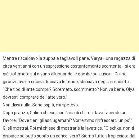
Mentre riscaldavo la zuppa e tagliavo il pane, Varya—una ragazza di
circa vent’anni con un’espressione costantemente scontenta—si era
già sistemata sul divano allungando le gambe sui cuscini. Galina
gironzolava in cucina, toccava le tende, sbirciava negli armadietti.
“Che tipo di latte compri? Scremato, scommetto? Non va bene, Olya,
dovresti comprare del latte vero.”
Non dissi nulla. Sono ospiti, mi ripetevo.
Dopo pranzo, Galina chiese, con l’aria di chi mi stava facendo un
favore, “Dove tieni gli asciugamani? Vorremmo rinfrescarci un po’.”
Glieli mostrai. Poi mi chiese di mostrarle la lavatrice. “Olechka, non ti
dispiace se butto subito un carico, vero? Siamo tutte stropicciate dal