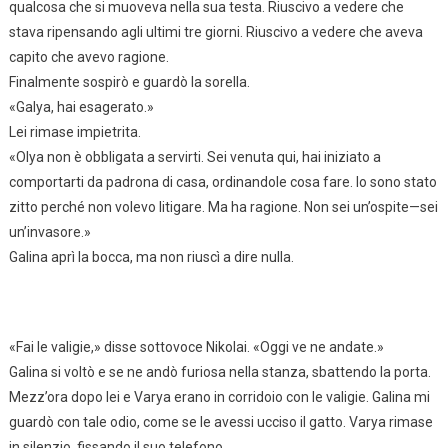
qualcosa che si muoveva nella sua testa. Riuscivo a vedere che
stava ripensando agli ultimi tre giorni. Riuscivo a vedere che aveva
capito che avevo ragione.
Finalmente sospirò e guardò la sorella.
«Galya, hai esagerato.»
Lei rimase impietrita.
«Olya non è obbligata a servirti. Sei venuta qui, hai iniziato a
comportarti da padrona di casa, ordinandole cosa fare. Io sono stato
zitto perché non volevo litigare. Ma ha ragione. Non sei un’ospite—sei
un’invasore.»
Galina aprì la bocca, ma non riuscì a dire nulla.
«Fai le valigie,» disse sottovoce Nikolai. «Oggi ve ne andate.»
Galina si voltò e se ne andò furiosa nella stanza, sbattendo la porta.
Mezz’ora dopo lei e Varya erano in corridoio con le valigie. Galina mi
guardò con tale odio, come se le avessi ucciso il gatto. Varya rimase
in silenzio, fissando il suo telefono.