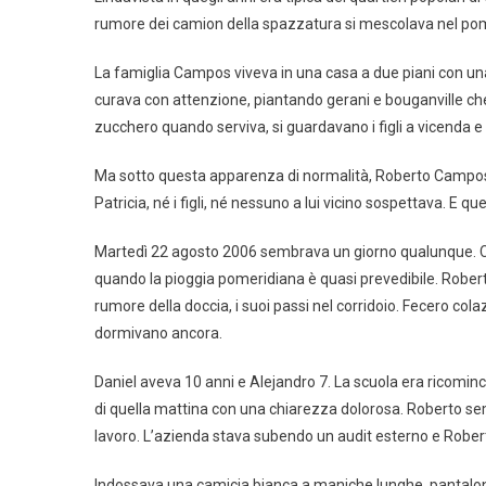
rumore dei camion della spazzatura si mescolava nel pomerig
La famiglia Campos viveva in una casa a due piani con una 
curava con attenzione, piantando gerani e bouganville che 
zucchero quando serviva, si guardavano i figli a vicenda 
Ma sotto questa apparenza di normalità, Roberto Campos
Patricia, né i figli, né nessuno a lui vicino sospettava. E
Martedì 22 agosto 2006 sembrava un giorno qualunque. Città 
quando la pioggia pomeridiana è quasi prevedibile. Roberto
rumore della doccia, i suoi passi nel corridoio. Fecero co
dormivano ancora.
Daniel aveva 10 anni e Alejandro 7. La scuola era ricomin
di quella mattina con una chiarezza dolorosa. Roberto sembra
lavoro. L’azienda stava subendo un audit esterno e Robe
Indossava una camicia bianca a maniche lunghe, pantaloni e