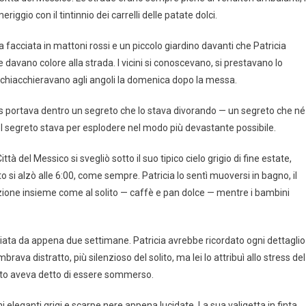
gio con il tintinnio dei carrelli delle patate dolci.
facciata in mattoni rossi e un piccolo giardino davanti che Patricia
davano colore alla strada. I vicini si conoscevano, si prestavano lo
e chiacchieravano agli angoli la domenica dopo la messa.
 portava dentro un segreto che lo stava divorando — un segreto che né
 quel segreto stava per esplodere nel modo più devastante possibile.
del Messico si svegliò sotto il suo tipico cielo grigio di fine estate,
 si alzò alle 6:00, come sempre. Patricia lo sentì muoversi in bagno, il
lazione insieme come al solito — caffè e pan dolce — mentre i bambini
ciata da appena due settimane. Patricia avrebbe ricordato ogni dettaglio
va distratto, più silenzioso del solito, ma lei lo attribuì allo stress del
rto aveva detto di essere sommerso.
leganti grigi e scarpe nere appena lucidate. La sua valigetta in finta