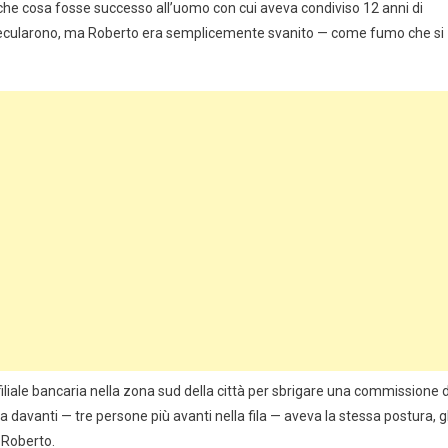
e che cosa fosse successo all’uomo con cui aveva condiviso 12 anni di
ni specularono, ma Roberto era semplicemente svanito — come fumo che si
filiale bancaria nella zona sud della città per sbrigare una commissione d
 davanti — tre persone più avanti nella fila — aveva la stessa postura, gl
 Roberto.