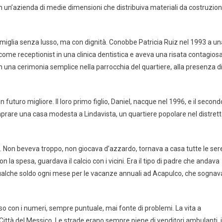
 un’azienda di medie dimensioni che distribuiva materiali da costruzio
amiglia senza lusso, ma con dignità. Conobbe Patricia Ruiz nel 1993 a un
ome receptionist in una clinica dentistica e aveva una risata contagios
n una cerimonia semplice nella parrocchia del quartiere, alla presenza d
uturo migliore. Il loro primo figlio, Daniel, nacque nel 1996, e il second
omprare una casa modesta a Lindavista, un quartiere popolare nel distret
 Non beveva troppo, non giocava d’azzardo, tornava a casa tutte le ser
 la spesa, guardava il calcio con i vicini. Era il tipo di padre che andava
 qualche soldo ogni mese per le vacanze annuali ad Acapulco, che sognav
so con i numeri, sempre puntuale, mai fonte di problemi. La vita a
di Città del Messico. Le strade erano sempre piene di venditori ambulanti, i