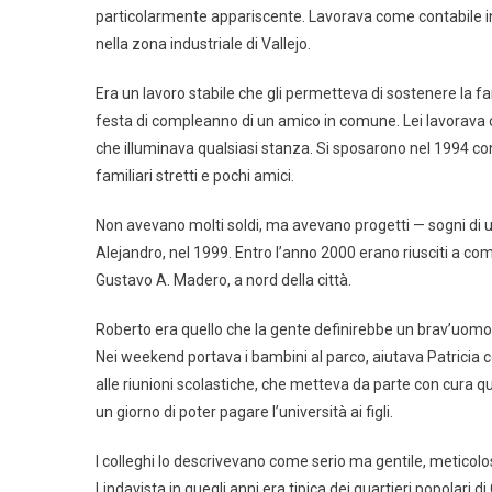
particolarmente appariscente. Lavorava come contabile in
nella zona industriale di Vallejo.
Era un lavoro stabile che gli permetteva di sostenere la f
festa di compleanno di un amico in comune. Lei lavorava c
che illuminava qualsiasi stanza. Si sposarono nel 1994 co
familiari stretti e pochi amici.
Non avevano molti soldi, ma avevano progetti — sogni di un f
Alejandro, nel 1999. Entro l’anno 2000 erano riusciti a c
Gustavo A. Madero, a nord della città.
Roberto era quello che la gente definirebbe un brav’uomo.
Nei weekend portava i bambini al parco, aiutava Patricia con
alle riunioni scolastiche, che metteva da parte con cura
un giorno di poter pagare l’università ai figli.
I colleghi lo descrivevano come serio ma gentile, meticolo
Lindavista in quegli anni era tipica dei quartieri popolari 