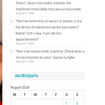
futuro”, disse mia madre, volendo che
trasferissi metà della mia casa a mia sorella.
August 6, 2026
“Non hai nemmeno un lavoro tu stesso, e ora
hai deciso di mantenere anche tua madre?
Basta! Tutti e due, fuori dal mio
appartamento!”
August 6, 2026
“Non ti do nessun soldi, mamma. Chiedi aiuto a
chi hai intestato la casa,” rispose la figlia.
August 6, 2026
КАЛЕНДАРЬ
August 2026
M
T
W
T
F
S
S
1
2