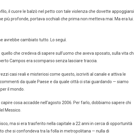
filo, il cuore le balzò nel petto con tale violenza che dovette appoggiarsi
ughe più profonde, portava occhiali che prima non metteva mai. Ma era lui.
he avrebbe cambiato tutto. Lo seguì.
o quello che credeva di sapere sull’uomo che aveva sposato, sulla vita c
oberto Campos era scomparso senza lasciare traccia.
zi casi reali e misteriosi come questo, iscriviti al canale e attiva le
i commenti da quale Paese e da quale città ci stai guardando — siamo
 per il mondo.
er capire cosa accadde nell’agosto 2006. Per farlo, dobbiamo sapere chi
del Messico.
sco, ma si era trasferito nella capitale a 22 anni in cerca di opportunità
lto che si confondeva tra la folla in metropolitana — nulla di