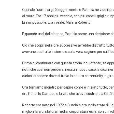
Quando l’uomo si girò leggermente e Patricia ne vide il pro
al muro. Era 17 anni più vecchio, con più capelli grigi e r
Era impossibile. Era irreale. Ma era Roberto.
E quando uscì dalla banca, Patricia prese una decisione c
Ciò che scoprì nelle ore successive avrebbe distrutto tutt
avevano costruito insieme e sulla vera ragione per cui R
Prima di continuare con questa storia inquietante, se apprez
notifiche così non perderai nessun nuovo caso. E dicci ne
curiosi di sapere dove si trova la nostra community in giro
Ora torniamo indietro per capire come è iniziato tutto, p
era Roberto Campos e la vita che aveva costruito a Città 
Roberto era nato nel 1972 a Guadalajara, nello stato di Jali
migliori. Era di statura media, corporatura esile, con un vo