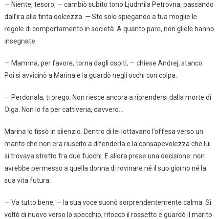
— Niente, tesoro, — cambiò subito tono Ljudmila Petrovna, passando
dall’ira alla finta dolcezza. — Sto solo spiegando a tua moglie le
regole di comportamento in società. A quanto pare, non gliele hanno
insegnate.
— Mamma, per favore, torna dagli ospiti, — chiese Andrej, stanco.
Poi si avvicinò a Marina e la guardò negli occhi con colpa.
— Perdonala, ti prego. Non riesce ancora a riprendersi dalla morte di
Olga. Non lo fa per cattiveria, davvero…
Marina lo fissò in silenzio. Dentro di lei lottavano l’offesa verso un
marito che non era riuscito a difenderla e la consapevolezza che lui
si trovava stretto fra due fuochi. E allora prese una decisione: non
avrebbe permesso a quella donna di rovinare né il suo giorno né la
sua vita futura.
— Va tutto bene, — la sua voce suonò sorprendentemente calma. Si
voltò di nuovo verso lo specchio, ritoccò il rossetto e guardò il marito