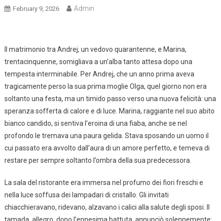
Admin
February 9, 2026
Il matrimonio tra Andrej, un vedovo quarantenne, e Marina,
trentacinquenne, somigliava a un’alba tanto attesa dopo una
tempesta interminabile. Per Andrej, che un anno prima aveva
tragicamente perso la sua prima moglie Olga, quel giorno non era
soltanto una festa, ma un timido passo verso una nuova felicità: una
speranza sofferta di calore e di luce. Marina, raggiante nel suo abito
bianco candido, si sentiva l’eroina di una fiaba, anche se nel
profondo le tremava una paura gelida. Stava sposando un uomo il
cui passato era avvolto dall’aura di un amore perfetto, e temeva di
restare per sempre soltanto l’ombra della sua predecessora.
La sala del ristorante era immersa nel profumo dei fiori freschi e
nella luce soffusa dei lampadari di cristallo. Gli invitati
chiacchieravano, ridevano, alzavano i calici alla salute degli sposi. Il
tamada, allegro, dopo l’ennesima battuta, annunciò solennemente: