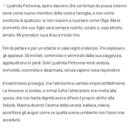
— Ljudmila Petrovna, spero davvero che col tempo lei possa volermi
bene come nuovo membro della vostra famiglia, e non come
sostituta di qualcuno. Io non riuscirò a cucinare come Olga. Ma le
prometto che suo figlio sarà sempre nutrito, curato e, soprattutto,
amato. Mi prenderò cura di lui a modo mio.
Finì di parlare e per un istante in sala regnò il silenzio. Poi esplosero
gli applausi. Gli invitati, commossi e ammirati dalla sua saggezza,
applaudirono in piedi. Solo Ljudmila Petrovna restò seduta,
immobile, sconvolta e disarmata, senza sapere cosa rispondere.
Il matrimonio proseguì, ma l’atmosfera cambiò impercettibilmente.
La tensione si sciolse, e ormai tutta l’attenzione era rivolta alla
sposa, che con tanta dignità aveva difeso il proprio diritto alla
felicità. Marina diventò l’anima della serata: ballava, rideva,
accettava gli auguri come se quella scena umiliante non fosse mai
accaduta.