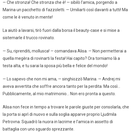
— Che stronza! Che stronza che è! — sibilò l’amica, porgendo a
Marina un pacchetto di fazzoletti. — Umiliarti così davanti a tutti! Ma
come le è venuto in mente!
La aiutò a lavarsi, tirò fuori dalla borsa il beauty-case e si mise a
sistemarle il trucco rovinato.
— Su, riprenditi, mollusca! — comandava Alisa. — Non permetterai a
quella megèra di rovinarti la festa! Hai capito? Ora torniamo là a
testa alta, e tu sarai la sposa più bella e felice del mondo!
— Lo sapevo che non mi ama, — singhiozzò Marina. — Andrej mi
aveva avvertita che soffre ancora tanto per la perdita. Ma così…
Pubblicamente, al mio matrimonio… Non ero pronta a questo.
Alisa non fece in tempo a trovare le parole giuste per consolarla, che
la porta si aprì di nuovo e sulla soglia apparve proprio Ljudmila
Petrovna. Squadrò la nuora in lacrime e l’amica in assetto di
battaglia con uno sguardo sprezzante.