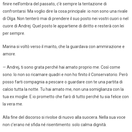
finire nell’ombra del passato, c’è sempre la tentazione di
confrontarsi. Ma voglio dire la cosa principale: io non sono una rivale
di Olga. Non tenterò mai di prendere il suo posto nei vostri cuori o nel
cuore di Andrej. Quel posto le appartiene di diritto e resterà con lei
per sempre.
Marina si voltò verso il marito, che la guardava con ammirazione e
amore.
— Andrej, ti sono grata perché hai amato proprio me. Così come
sono. Io non so ricamare quadri e non ho finito il Conservatorio. Però
posso farti compagnia a pescare o guardare con te una partita di
calcio tutta la notte. Tu hai amato me, non una somiglianza con la
tua ex moglie. E io prometto che farò di tutto perché tu sia felice con
la vera me.
Alla fine del discorso si rivolse di nuovo alla suocera. Nella sua voce
non c’erano né sfida né risentimento: solo calma dignità.