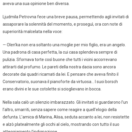
aveva una sua opinione ben diversa.
Ljudmila Petrovna fece una breve pausa, permettendo agli invitati di
assaporare la solennità del momento, e proseguì, ora con note di
superiorità malcelata nella voce:
— Olen’ka non era soltanto una moglie per mio figlio, era un angelo.
Una padrona di casa perfetta, la cui casa splendeva sempre di
pulizia. Sfornava torte così buone che tutti i vicini accorrevano
attirarti dal profumo. Le pareti della nostra dacia sono ancora
decorate dai quadri ricamati da lei. E pensare che aveva finito il
Conservatorio, suonava il pianoforte da virtuosa… I suoi borsch
erano divini e le sue cotolette si scioglievano in bocca.
Nella sala calò un silenzio imbarazzato. Gli invitati si guardarono l’un
l’altro, smarriti, senza sapere come reagire a quell’elogio della
defunta. L’amica di Marina, Alisa, seduta accanto a lei, non resistette
e alzò platealmente gli occhi al cielo, mostrando con tutto il suo
atteggiamento l’indignazione.