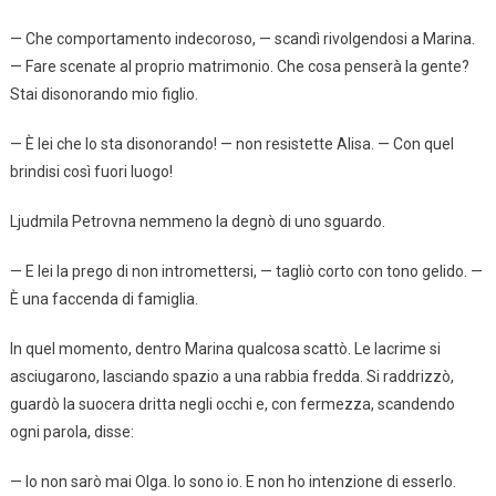
— Che comportamento indecoroso, — scandì rivolgendosi a Marina.
— Fare scenate al proprio matrimonio. Che cosa penserà la gente?
Stai disonorando mio figlio.
— È lei che lo sta disonorando! — non resistette Alisa. — Con quel
brindisi così fuori luogo!
Ljudmila Petrovna nemmeno la degnò di uno sguardo.
— E lei la prego di non intromettersi, — tagliò corto con tono gelido. —
È una faccenda di famiglia.
In quel momento, dentro Marina qualcosa scattò. Le lacrime si
asciugarono, lasciando spazio a una rabbia fredda. Si raddrizzò,
guardò la suocera dritta negli occhi e, con fermezza, scandendo
ogni parola, disse:
— Io non sarò mai Olga. Io sono io. E non ho intenzione di esserlo.