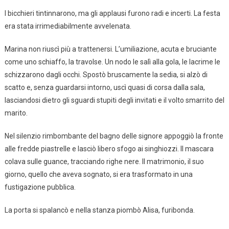
I bicchieri tintinnarono, ma gli applausi furono radi e incerti. La festa
era stata irrimediabilmente avvelenata.
Marina non riuscì più a trattenersi. L’umiliazione, acuta e bruciante
come uno schiaffo, la travolse. Un nodo le salì alla gola, le lacrime le
schizzarono dagli occhi. Spostò bruscamente la sedia, si alzò di
scatto e, senza guardarsi intorno, uscì quasi di corsa dalla sala,
lasciandosi dietro gli sguardi stupiti degli invitati e il volto smarrito del
marito.
Nel silenzio rimbombante del bagno delle signore appoggiò la fronte
alle fredde piastrelle e lasciò libero sfogo ai singhiozzi. Il mascara
colava sulle guance, tracciando righe nere. Il matrimonio, il suo
giorno, quello che aveva sognato, si era trasformato in una
fustigazione pubblica.
La porta si spalancò e nella stanza piombò Alisa, furibonda.