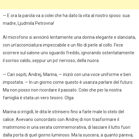
— E ora la parola va a colei che ha dato la vita al nostro sposo: sua
madre, Ljudmila Petrovna!
Al microfono si avvicinò lentamente una donna elegante e slanciata,
con un’acconciatura impeccabile e un filo di perle al collo. Fece
scorrere sul salone uno sguardo freddo, ignorando ostentatamente
il sorriso caldo, seppur un po’ nervoso, della nuora.
— Cari ospiti, Andrej, Marina, — iniziò con una voce uniforme e ben
impostata. — In un giorno come questo è usanza parlare del futuro.
Ma non posso non ricordare il passato. Colei che per la nostra
famiglia è stata un vero tesoro: Olga.
Marina si irrigidì; le dita le strinsero fino a farle male lo stelo del
calice. Avevano concordato con Andrej di non trasformare il
matrimonio in una serata commemorativa, di lasciare il lutto fuori
dalla porta di quel giorno luminoso. Ma la suocera, a quanto pareva,