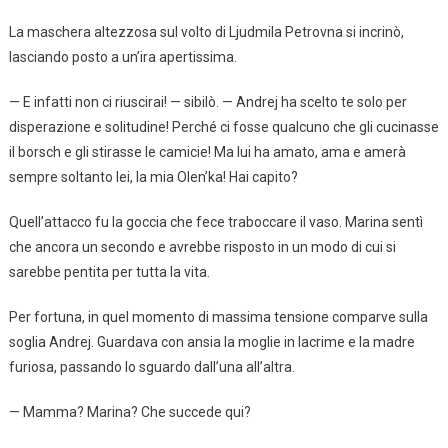
La maschera altezzosa sul volto di Ljudmila Petrovna si incrinò,
lasciando posto a un’ira apertissima.
— E infatti non ci riuscirai! — sibilò. — Andrej ha scelto te solo per
disperazione e solitudine! Perché ci fosse qualcuno che gli cucinasse
il borsch e gli stirasse le camicie! Ma lui ha amato, ama e amerà
sempre soltanto lei, la mia Olen’ka! Hai capito?
Quell’attacco fu la goccia che fece traboccare il vaso. Marina sentì
che ancora un secondo e avrebbe risposto in un modo di cui si
sarebbe pentita per tutta la vita.
Per fortuna, in quel momento di massima tensione comparve sulla
soglia Andrej. Guardava con ansia la moglie in lacrime e la madre
furiosa, passando lo sguardo dall’una all’altra.
— Mamma? Marina? Che succede qui?