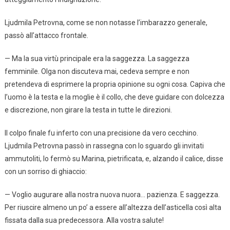
Ljudmila Petrovna, come se non notasse l’imbarazzo generale,
passò all’attacco frontale.
— Ma la sua virtù principale era la saggezza. La saggezza
femminile. Olga non discuteva mai, cedeva sempre e non
pretendeva di esprimere la propria opinione su ogni cosa. Capiva che
l’uomo è la testa e la moglie è il collo, che deve guidare con dolcezza
e discrezione, non girare la testa in tutte le direzioni.
Il colpo finale fu inferto con una precisione da vero cecchino.
Ljudmila Petrovna passò in rassegna con lo sguardo gli invitati
ammutoliti, lo fermò su Marina, pietrificata, e, alzando il calice, disse
con un sorriso di ghiaccio:
— Voglio augurare alla nostra nuova nuora… pazienza. E saggezza.
Per riuscire almeno un po’ a essere all’altezza dell’asticella così alta
fissata dalla sua predecessora. Alla vostra salute!