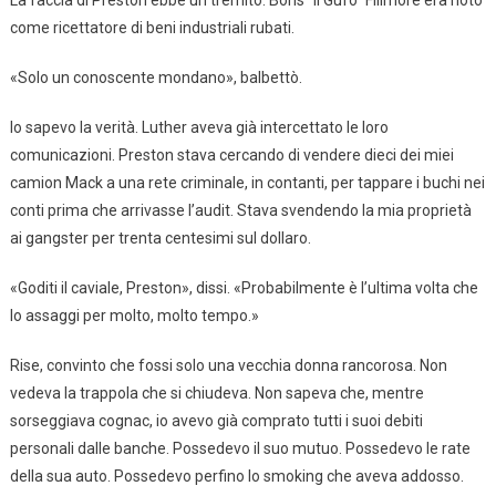
La faccia di Preston ebbe un tremito. Boris “Il Gufo” Fillmore era noto
come ricettatore di beni industriali rubati.
«Solo un conoscente mondano», balbettò.
Io sapevo la verità. Luther aveva già intercettato le loro
comunicazioni. Preston stava cercando di vendere dieci dei miei
camion Mack a una rete criminale, in contanti, per tappare i buchi nei
conti prima che arrivasse l’audit. Stava svendendo la mia proprietà
ai gangster per trenta centesimi sul dollaro.
«Goditi il caviale, Preston», dissi. «Probabilmente è l’ultima volta che
lo assaggi per molto, molto tempo.»
Rise, convinto che fossi solo una vecchia donna rancorosa. Non
vedeva la trappola che si chiudeva. Non sapeva che, mentre
sorseggiava cognac, io avevo già comprato tutti i suoi debiti
personali dalle banche. Possedevo il suo mutuo. Possedevo le rate
della sua auto. Possedevo perfino lo smoking che aveva addosso.