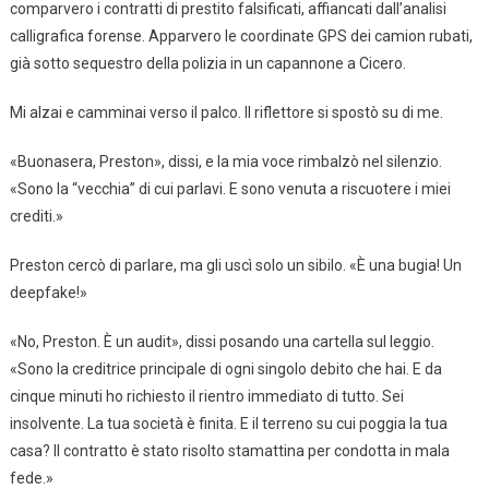
comparvero i contratti di prestito falsificati, affiancati dall’analisi
calligrafica forense. Apparvero le coordinate GPS dei camion rubati,
già sotto sequestro della polizia in un capannone a Cicero.
Mi alzai e camminai verso il palco. Il riflettore si spostò su di me.
«Buonasera, Preston», dissi, e la mia voce rimbalzò nel silenzio.
«Sono la “vecchia” di cui parlavi. E sono venuta a riscuotere i miei
crediti.»
Preston cercò di parlare, ma gli uscì solo un sibilo. «È una bugia! Un
deepfake!»
«No, Preston. È un audit», dissi posando una cartella sul leggio.
«Sono la creditrice principale di ogni singolo debito che hai. E da
cinque minuti ho richiesto il rientro immediato di tutto. Sei
insolvente. La tua società è finita. E il terreno su cui poggia la tua
casa? Il contratto è stato risolto stamattina per condotta in mala
fede.»