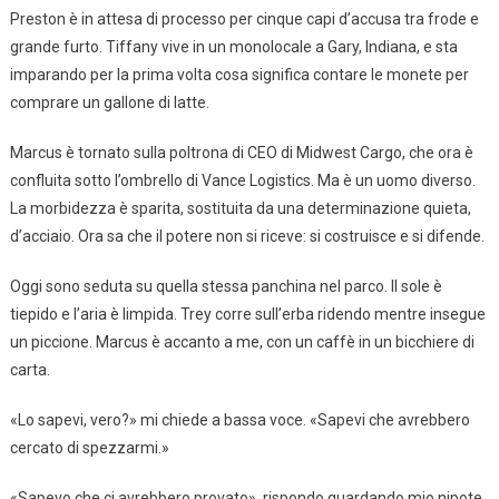
Preston è in attesa di processo per cinque capi d’accusa tra frode e
grande furto. Tiffany vive in un monolocale a Gary, Indiana, e sta
imparando per la prima volta cosa significa contare le monete per
comprare un gallone di latte.
Marcus è tornato sulla poltrona di CEO di Midwest Cargo, che ora è
confluita sotto l’ombrello di Vance Logistics. Ma è un uomo diverso.
La morbidezza è sparita, sostituita da una determinazione quieta,
d’acciaio. Ora sa che il potere non si riceve: si costruisce e si difende.
Oggi sono seduta su quella stessa panchina nel parco. Il sole è
tiepido e l’aria è limpida. Trey corre sull’erba ridendo mentre insegue
un piccione. Marcus è accanto a me, con un caffè in un bicchiere di
carta.
«Lo sapevi, vero?» mi chiede a bassa voce. «Sapevi che avrebbero
cercato di spezzarmi.»
«Sapevo che ci avrebbero provato», rispondo guardando mio nipote.