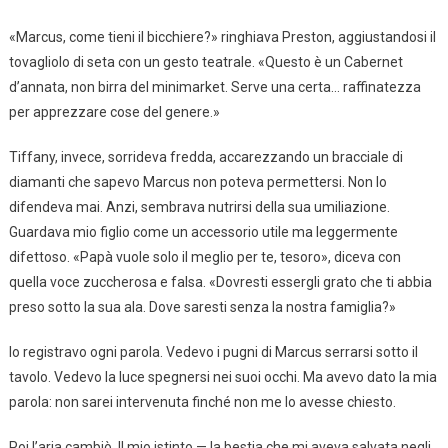
«Marcus, come tieni il bicchiere?» ringhiava Preston, aggiustandosi il
tovagliolo di seta con un gesto teatrale. «Questo è un Cabernet
d’annata, non birra del minimarket. Serve una certa… raffinatezza
per apprezzare cose del genere.»
Tiffany, invece, sorrideva fredda, accarezzando un bracciale di
diamanti che sapevo Marcus non poteva permettersi. Non lo
difendeva mai. Anzi, sembrava nutrirsi della sua umiliazione.
Guardava mio figlio come un accessorio utile ma leggermente
difettoso. «Papà vuole solo il meglio per te, tesoro», diceva con
quella voce zuccherosa e falsa. «Dovresti essergli grato che ti abbia
preso sotto la sua ala. Dove saresti senza la nostra famiglia?»
Io registravo ogni parola. Vedevo i pugni di Marcus serrarsi sotto il
tavolo. Vedevo la luce spegnersi nei suoi occhi. Ma avevo dato la mia
parola: non sarei intervenuta finché non me lo avesse chiesto.
Poi l’aria cambiò. Il mio istinto — la bestia che mi aveva salvata negli