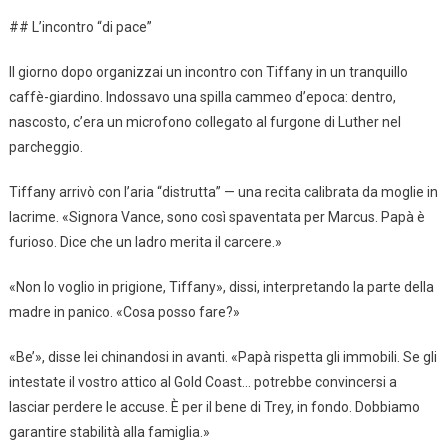
## L’incontro “di pace”
Il giorno dopo organizzai un incontro con Tiffany in un tranquillo
caffè-giardino. Indossavo una spilla cammeo d’epoca: dentro,
nascosto, c’era un microfono collegato al furgone di Luther nel
parcheggio.
Tiffany arrivò con l’aria “distrutta” — una recita calibrata da moglie in
lacrime. «Signora Vance, sono così spaventata per Marcus. Papà è
furioso. Dice che un ladro merita il carcere.»
«Non lo voglio in prigione, Tiffany», dissi, interpretando la parte della
madre in panico. «Cosa posso fare?»
«Be’», disse lei chinandosi in avanti. «Papà rispetta gli immobili. Se gli
intestate il vostro attico al Gold Coast… potrebbe convincersi a
lasciar perdere le accuse. È per il bene di Trey, in fondo. Dobbiamo
garantire stabilità alla famiglia.»