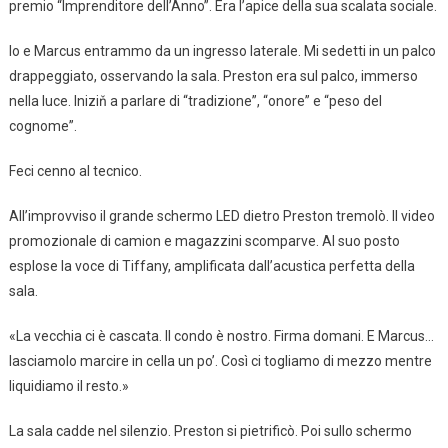
premio “Imprenditore dell’Anno”. Era l’apice della sua scalata sociale.
Io e Marcus entrammo da un ingresso laterale. Mi sedetti in un palco
drappeggiato, osservando la sala. Preston era sul palco, immerso
nella luce. Iniziň a parlare di “tradizione”, “onore” e “peso del
cognome”.
Feci cenno al tecnico.
All’improvviso il grande schermo LED dietro Preston tremolò. Il video
promozionale di camion e magazzini scomparve. Al suo posto
esplose la voce di Tiffany, amplificata dall’acustica perfetta della
sala.
«La vecchia ci è cascata. Il condo è nostro. Firma domani. E Marcus…
lasciamolo marcire in cella un po’. Così ci togliamo di mezzo mentre
liquidiamo il resto.»
La sala cadde nel silenzio. Preston si pietrificò. Poi sullo schermo