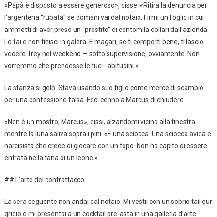
«Papà è disposto a essere generoso», disse. «Ritira la denuncia per
l’argenteria “rubata” se domani vai dal notaio. Firmi un foglio in cui
ammetti di aver preso un “prestito” di centomila dollari dall’azienda.
Lo fai e non finisci in galera. E magari, se ti comporti bene, ti lascio
vedere Trey nel weekend — sotto supervisione, ovviamente. Non
vorremmo che prendesse le tue… abitudini.»
La stanza si gelò. Stava usando suo figlio come merce di scambio
per una confessione falsa. Feci cenno a Marcus di chiudere.
«Non è un mostro, Marcus», dissi, alzandomi vicino alla finestra
mentre la luna saliva sopra i pini. «È una sciocca. Una sciocca avida e
narcisista che crede di giocare con un topo. Non ha capito di essere
entrata nella tana di un leone.»
## L’arte del contrattacco
La sera seguente non andai dal notaio. Mi vestii con un sobrio tailleur
grigio e mi presentai a un cocktail pre-asta in una galleria d’arte