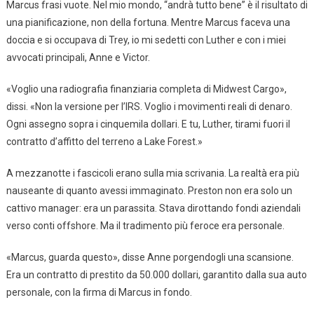
Marcus frasi vuote. Nel mio mondo, “andrà tutto bene” è il risultato di
una pianificazione, non della fortuna. Mentre Marcus faceva una
doccia e si occupava di Trey, io mi sedetti con Luther e con i miei
avvocati principali, Anne e Victor.
«Voglio una radiografia finanziaria completa di Midwest Cargo»,
dissi. «Non la versione per l’IRS. Voglio i movimenti reali di denaro.
Ogni assegno sopra i cinquemila dollari. E tu, Luther, tirami fuori il
contratto d’affitto del terreno a Lake Forest.»
A mezzanotte i fascicoli erano sulla mia scrivania. La realtà era più
nauseante di quanto avessi immaginato. Preston non era solo un
cattivo manager: era un parassita. Stava dirottando fondi aziendali
verso conti offshore. Ma il tradimento più feroce era personale.
«Marcus, guarda questo», disse Anne porgendogli una scansione.
Era un contratto di prestito da 50.000 dollari, garantito dalla sua auto
personale, con la firma di Marcus in fondo.