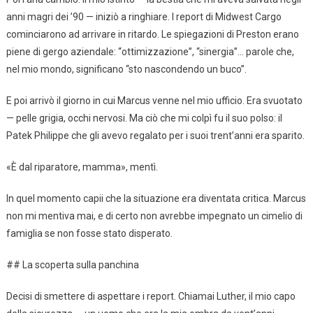
anni magri dei ’90 — iniziò a ringhiare. I report di Midwest Cargo
cominciarono ad arrivare in ritardo. Le spiegazioni di Preston erano
piene di gergo aziendale: “ottimizzazione”, “sinergia”… parole che,
nel mio mondo, significano “sto nascondendo un buco”.
E poi arrivò il giorno in cui Marcus venne nel mio ufficio. Era svuotato
— pelle grigia, occhi nervosi. Ma ciò che mi colpì fu il suo polso: il
Patek Philippe che gli avevo regalato per i suoi trent’anni era sparito.
«È dal riparatore, mamma», mentì.
In quel momento capii che la situazione era diventata critica. Marcus
non mi mentiva mai, e di certo non avrebbe impegnato un cimelio di
famiglia se non fosse stato disperato.
## La scoperta sulla panchina
Decisi di smettere di aspettare i report. Chiamai Luther, il mio capo