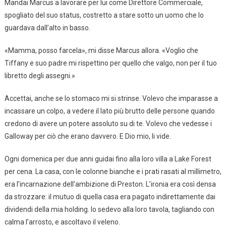
Mandai Marcus a lavorare per lui come Direttore Commerciale,
spogliato del suo status, costretto a stare sotto un uomo che lo
guardava dall’alto in basso.
«Mamma, posso farcela», mi disse Marcus allora. «Voglio che
Tiffany e suo padre mi rispettino per quello che valgo, non per il tuo
libretto degli assegni.»
Accettai, anche se lo stomaco mi si strinse. Volevo che imparasse a
incassare un colpo, a vedere il lato più brutto delle persone quando
credono di avere un potere assoluto su di te. Volevo che vedesse i
Galloway per ciò che erano davvero. E Dio mio, li vide.
Ogni domenica per due anni guidai fino alla loro villa a Lake Forest
per cena. La casa, con le colonne bianche e i prati rasati al millimetro,
era l’incarnazione dell’ambizione di Preston. L’ironia era così densa
da strozzare: il mutuo di quella casa era pagato indirettamente dai
dividendi della mia holding. Io sedevo alla loro tavola, tagliando con
calma l’arrosto, e ascoltavo il veleno.