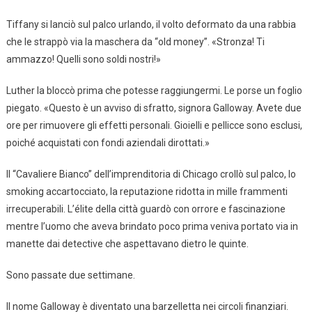
Tiffany si lanciò sul palco urlando, il volto deformato da una rabbia
che le strappò via la maschera da “old money”. «Stronza! Ti
ammazzo! Quelli sono soldi nostri!»
Luther la bloccò prima che potesse raggiungermi. Le porse un foglio
piegato. «Questo è un avviso di sfratto, signora Galloway. Avete due
ore per rimuovere gli effetti personali. Gioielli e pellicce sono esclusi,
poiché acquistati con fondi aziendali dirottati.»
Il “Cavaliere Bianco” dell’imprenditoria di Chicago crollò sul palco, lo
smoking accartocciato, la reputazione ridotta in mille frammenti
irrecuperabili. L’élite della città guardò con orrore e fascinazione
mentre l’uomo che aveva brindato poco prima veniva portato via in
manette dai detective che aspettavano dietro le quinte.
Sono passate due settimane.
Il nome Galloway è diventato una barzelletta nei circoli finanziari.