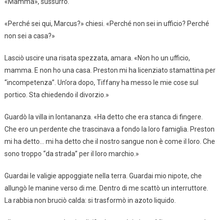
«Mamma», sussurrò.
«Perché sei qui, Marcus?» chiesi. «Perché non sei in ufficio? Perché
non sei a casa?»
Lasciò uscire una risata spezzata, amara. «Non ho un ufficio,
mamma. E non ho una casa. Preston mi ha licenziato stamattina per
“incompetenza”. Un’ora dopo, Tiffany ha messo le mie cose sul
portico. Sta chiedendo il divorzio.»
Guardò la villa in lontananza. «Ha detto che era stanca di fingere.
Che ero un perdente che trascinava a fondo la loro famiglia. Preston
mi ha detto… mi ha detto che il nostro sangue non è come il loro. Che
sono troppo “da strada” per il loro marchio.»
Guardai le valigie appoggiate nella terra. Guardai mio nipote, che
allungò le manine verso di me. Dentro di me scattò un interruttore.
La rabbia non bruciò calda: si trasformò in azoto liquido.