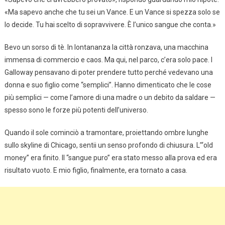
«Ma sapevo anche che tu sei un Vance. E un Vance si spezza solo se
lo decide. Tu hai scelto di sopravvivere. È l’unico sangue che conta.»
Bevo un sorso di tè. In lontananza la città ronzava, una macchina
immensa di commercio e caos. Ma qui, nel parco, c’era solo pace. I
Galloway pensavano di poter prendere tutto perché vedevano una
donna e suo figlio come “semplici”. Hanno dimenticato che le cose
più semplici — come l’amore di una madre o un debito da saldare —
spesso sono le forze più potenti dell’universo.
Quando il sole cominciò a tramontare, proiettando ombre lunghe
sullo skyline di Chicago, sentii un senso profondo di chiusura. L’“old
money” era finito. Il “sangue puro” era stato messo alla prova ed era
risultato vuoto. E mio figlio, finalmente, era tornato a casa.