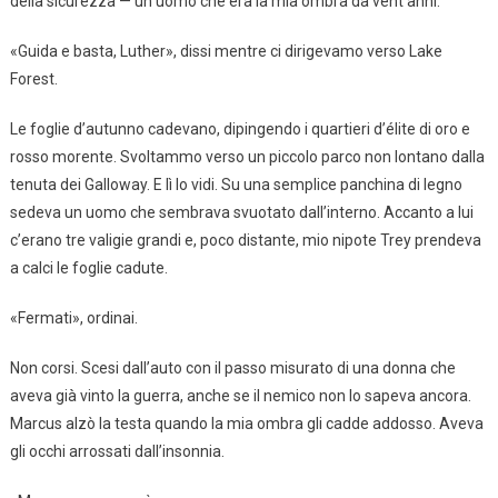
della sicurezza — un uomo che era la mia ombra da vent’anni.
«Guida e basta, Luther», dissi mentre ci dirigevamo verso Lake
Forest.
Le foglie d’autunno cadevano, dipingendo i quartieri d’élite di oro e
rosso morente. Svoltammo verso un piccolo parco non lontano dalla
tenuta dei Galloway. E lì lo vidi. Su una semplice panchina di legno
sedeva un uomo che sembrava svuotato dall’interno. Accanto a lui
c’erano tre valigie grandi e, poco distante, mio nipote Trey prendeva
a calci le foglie cadute.
«Fermati», ordinai.
Non corsi. Scesi dall’auto con il passo misurato di una donna che
aveva già vinto la guerra, anche se il nemico non lo sapeva ancora.
Marcus alzò la testa quando la mia ombra gli cadde addosso. Aveva
gli occhi arrossati dall’insonnia.