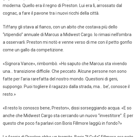
moderna. Quello era il regno di Preston. Lui era lì, arrossato dal
cognac, a fare il pavone tra i nuovi ricchi della città.
Tiffany gli stava al fianco, con un abito che costava più dello
“stipendio” annuale di Marcus a Midwest Cargo. Io rimasi nell’ombra
a osservarli. Preston mi notò e venne verso di me con il petto gonfio
come un gallo da competizione.
«Signora Vance», rimbombò. «Ho saputo che Marcus sta vivendo
una… transizione difficile. Che peccato. Alcune persone non sono
fatte per l’aria rarefatta del nostro mondo. Questioni di geni,
suppongo. Puoi togliere il ragazzo dalla strada, ma… be’, conosce il
resto.»
«Il resto lo conosco bene, Preston», dissi sorseggiando acqua. «E so
anche che Midwest Cargo sta cercando un nuovo “investitore”. È per
questo che poco fa parlavi con Boris Fillmore laggiù in fondo?»