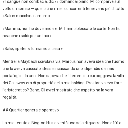
«Il sangue non combacia, dici?» domandai piano. Mi comparve sul
volto un sorriso — quello che i miei concorrenti temevano più di tutto.
«Sali in macchina, amore.»
«Mamma, non ho dove andare. Mi hanno bloccato le carte. Non ho
neanche i soldi per un taxi.»
«Sali», ripetei. «Torniamo a casa.»
Mentre la Maybach scivolava via, Marcus non aveva idea che l’uomo
che lo aveva cacciato stesse incassando uno stipendio dal mio
portafoglio da anni. Non sapeva che il terreno su cui poggiava la villa
dei Galloway era di proprietà della mia holding. Preston voleva fare
l’aristocratico? Bene. Gli avrei mostrato che aspetto ha la vera
regalità.
## Quartier generale operativo
La mia tenuta a Bington Hills diventò una sala di guerra. Non offrì a