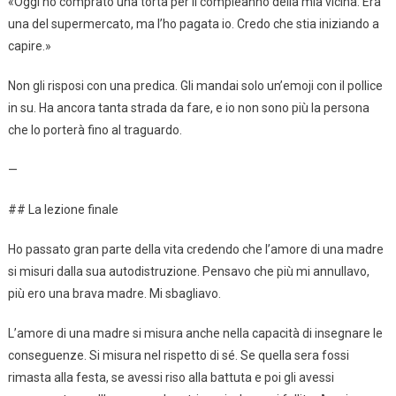
«Oggi ho comprato una torta per il compleanno della mia vicina. Era
una del supermercato, ma l’ho pagata io. Credo che stia iniziando a
capire.»
Non gli risposi con una predica. Gli mandai solo un’emoji con il pollice
in su. Ha ancora tanta strada da fare, e io non sono più la persona
che lo porterà fino al traguardo.
—
## La lezione finale
Ho passato gran parte della vita credendo che l’amore di una madre
si misuri dalla sua autodistruzione. Pensavo che più mi annullavo,
più ero una brava madre. Mi sbagliavo.
L’amore di una madre si misura anche nella capacità di insegnare le
conseguenze. Si misura nel rispetto di sé. Se quella sera fossi
rimasta alla festa, se avessi riso alla battuta e poi gli avessi