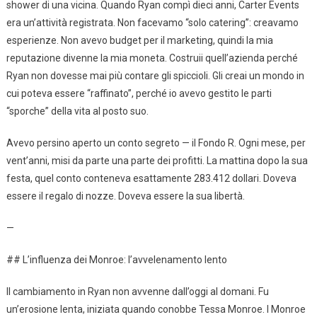
shower di una vicina. Quando Ryan compì dieci anni, Carter Events
era un’attività registrata. Non facevamo “solo catering”: creavamo
esperienze. Non avevo budget per il marketing, quindi la mia
reputazione divenne la mia moneta. Costruii quell’azienda perché
Ryan non dovesse mai più contare gli spiccioli. Gli creai un mondo in
cui poteva essere “raffinato”, perché io avevo gestito le parti
“sporche” della vita al posto suo.
Avevo persino aperto un conto segreto — il Fondo R. Ogni mese, per
vent’anni, misi da parte una parte dei profitti. La mattina dopo la sua
festa, quel conto conteneva esattamente 283.412 dollari. Doveva
essere il regalo di nozze. Doveva essere la sua libertà.
—
## L’influenza dei Monroe: l’avvelenamento lento
Il cambiamento in Ryan non avvenne dall’oggi al domani. Fu
un’erosione lenta, iniziata quando conobbe Tessa Monroe. I Monroe