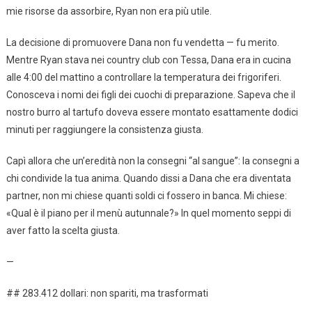
mie risorse da assorbire, Ryan non era più utile.
La decisione di promuovere Dana non fu vendetta — fu merito.
Mentre Ryan stava nei country club con Tessa, Dana era in cucina
alle 4:00 del mattino a controllare la temperatura dei frigoriferi.
Conosceva i nomi dei figli dei cuochi di preparazione. Sapeva che il
nostro burro al tartufo doveva essere montato esattamente dodici
minuti per raggiungere la consistenza giusta.
Capì allora che un’eredità non la consegni “al sangue”: la consegni a
chi condivide la tua anima. Quando dissi a Dana che era diventata
partner, non mi chiese quanti soldi ci fossero in banca. Mi chiese:
«Qual è il piano per il menù autunnale?» In quel momento seppi di
aver fatto la scelta giusta.
—
## 283.412 dollari: non spariti, ma trasformati