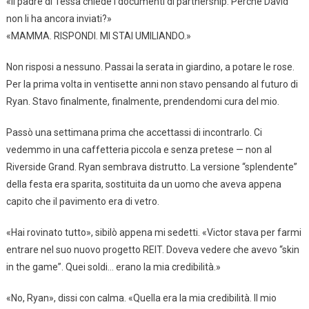
«Il padre di Tessa chiede i documenti di partnership. Perché David
non li ha ancora inviati?»
«MAMMA. RISPONDI. MI STAI UMILIANDO.»
Non risposi a nessuno. Passai la serata in giardino, a potare le rose.
Per la prima volta in ventisette anni non stavo pensando al futuro di
Ryan. Stavo finalmente, finalmente, prendendomi cura del mio.
Passò una settimana prima che accettassi di incontrarlo. Ci
vedemmo in una caffetteria piccola e senza pretese — non al
Riverside Grand. Ryan sembrava distrutto. La versione “splendente”
della festa era sparita, sostituita da un uomo che aveva appena
capito che il pavimento era di vetro.
«Hai rovinato tutto», sibilò appena mi sedetti. «Victor stava per farmi
entrare nel suo nuovo progetto REIT. Doveva vedere che avevo “skin
in the game”. Quei soldi… erano la mia credibilità.»
«No, Ryan», dissi con calma. «Quella era la mia credibilità. Il mio