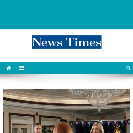
news 76 times
Контент души