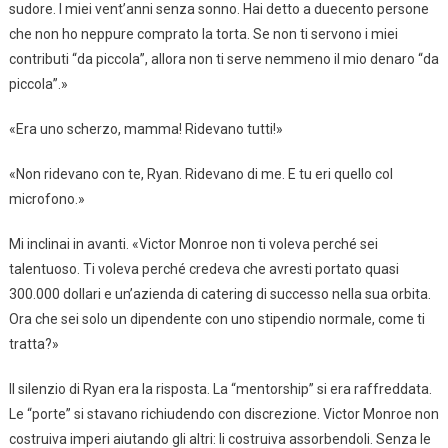
sudore. I miei vent’anni senza sonno. Hai detto a duecento persone
che non ho neppure comprato la torta. Se non ti servono i miei
contributi “da piccola”, allora non ti serve nemmeno il mio denaro “da
piccola”.»
«Era uno scherzo, mamma! Ridevano tutti!»
«Non ridevano con te, Ryan. Ridevano di me. E tu eri quello col
microfono.»
Mi inclinai in avanti. «Victor Monroe non ti voleva perché sei
talentuoso. Ti voleva perché credeva che avresti portato quasi
300.000 dollari e un’azienda di catering di successo nella sua orbita.
Ora che sei solo un dipendente con uno stipendio normale, come ti
tratta?»
Il silenzio di Ryan era la risposta. La “mentorship” si era raffreddata.
Le “porte” si stavano richiudendo con discrezione. Victor Monroe non
costruiva imperi aiutando gli altri: li costruiva assorbendoli. Senza le