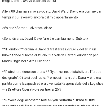
meglio, che io avevo costruito per lui.
Alle 7:00 chiamai il mio avvocato, David Ward. David era con me dai
tempi in cui lavoravo ancora dal mio appartamento.
«Valerie? Sembri… diversa», disse.
«Sono diversa, David. Devo fare tre cambiamenti. Subito.»
**Il Fondo R:** ordinai a David di trasferire i 283.412 dollari in un
nuovo fondo di borse di studio: *La Valerie Carter Foundation per
Madri Single nelle Arti Culinarie.*
**Ristrutturazione societaria:** Ryan, nei nostri statuti, era l’“erede
designato”. Gli tolsi quel ruolo. Promossi mia nipote Dana — che era
partita come lavapiatti ed era diventata Responsabile della Logistica
— a Direttore Operativo e partner al 25%.
**Revoca degli accessi:** tolsi a Ryan l’autorità di firma su tutti i
conti aziendali. Da quel momento era un dipendente, niente di più.