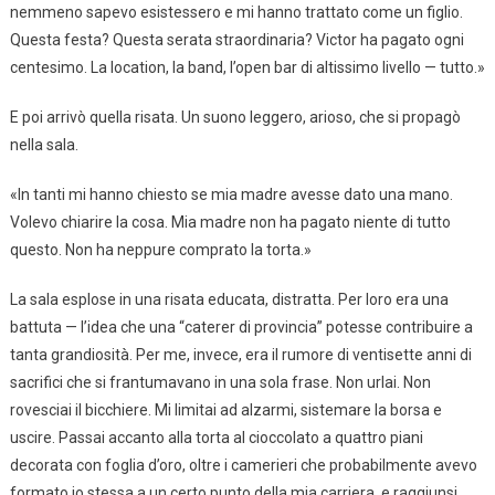
nemmeno sapevo esistessero e mi hanno trattato come un figlio.
Questa festa? Questa serata straordinaria? Victor ha pagato ogni
centesimo. La location, la band, l’open bar di altissimo livello — tutto.»
E poi arrivò quella risata. Un suono leggero, arioso, che si propagò
nella sala.
«In tanti mi hanno chiesto se mia madre avesse dato una mano.
Volevo chiarire la cosa. Mia madre non ha pagato niente di tutto
questo. Non ha neppure comprato la torta.»
La sala esplose in una risata educata, distratta. Per loro era una
battuta — l’idea che una “caterer di provincia” potesse contribuire a
tanta grandiosità. Per me, invece, era il rumore di ventisette anni di
sacrifici che si frantumavano in una sola frase. Non urlai. Non
rovesciai il bicchiere. Mi limitai ad alzarmi, sistemare la borsa e
uscire. Passai accanto alla torta al cioccolato a quattro piani
decorata con foglia d’oro, oltre i camerieri che probabilmente avevo
formato io stessa a un certo punto della mia carriera, e raggiunsi