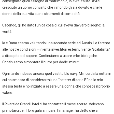
consegnato quell’assegno al matrimonio, lo avrei fallito. Avrei
cresciuto un uomo convinto che il mondo gli sia dovuto e che le
donne della sua vita siano strumenti di comodità.
Uscendo, gli ho dato l’unica cosa di cui aveva davvero bisogno: la
verità.
Io e Dana stiamo valutando una seconda sede ad Austin. Lo faremo
alle nostre condizioni — niente investitori esterni, niente “scalabilità”
a discapito del sapore. Continuiamo a usare erbe biologiche.
Continuiamo a montare il burro per dodici minuti.
Ogni tanto indosso ancora quel vestito blu navy. Mi ricorda la notte in
cui ho smesso di considerarmi una “caterer di serie B” nella mia
stessa testa e ho iniziato a essere una donna che conosce il proprio
valore.
Il Riverside Grand Hotel ci ha contattati il mese scorso. Volevano
prenotarci per il loro gala annuale. Il manager ha detto che si