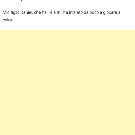
Mio figlio Daniel, che ha 14 anni, ha iniziato da poco a giocare a
calcio.