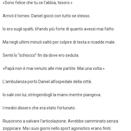
«Sono felice che tu ce l’abbia, tesoro.»
Arrivò il torneo. Daniel giocò con tutto se stesso.
Io ero sugli spalti, tifando più forte di quanto avessi mai fatto.
Ma negli ultimi minuti saltò per colpire di testa e ricadde male.
Sentii lo “schiocco” fin da dove ero seduta.
«Papà non è mai venuto alle mie partite. Mai una volta.»
L’ambulanza portò Daniel all’ospedale della città.
Io salii con lui, stringendogli la mano mentre piangeva.
I medici dissero che era stato fortunato.
Riuscirono a salvare l’articolazione. Avrebbe camminato senza
zoppicare. Ma i suoi giorni nello sport agonistico erano finiti.