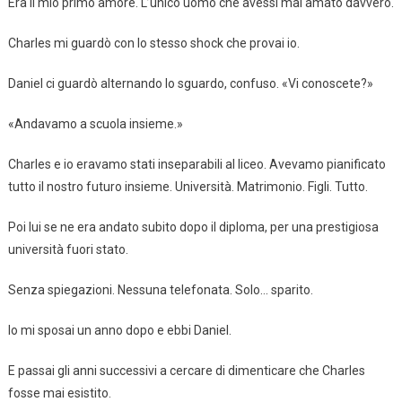
Era il mio primo amore. L’unico uomo che avessi mai amato davvero.
Charles mi guardò con lo stesso shock che provai io.
Daniel ci guardò alternando lo sguardo, confuso. «Vi conoscete?»
«Andavamo a scuola insieme.»
Charles e io eravamo stati inseparabili al liceo. Avevamo pianificato
tutto il nostro futuro insieme. Università. Matrimonio. Figli. Tutto.
Poi lui se ne era andato subito dopo il diploma, per una prestigiosa
università fuori stato.
Senza spiegazioni. Nessuna telefonata. Solo… sparito.
Io mi sposai un anno dopo e ebbi Daniel.
E passai gli anni successivi a cercare di dimenticare che Charles
fosse mai esistito.