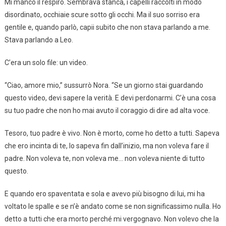
Mi mancò il respiro. Sembrava stanca, i capelli raccolti in modo
disordinato, occhiaie scure sotto gli occhi. Ma il suo sorriso era
gentile e, quando parlò, capii subito che non stava parlando a me.
Stava parlando a Leo.
C’era un solo file: un video.
“Ciao, amore mio,” sussurrò Nora. “Se un giorno stai guardando
questo video, devi sapere la verità. E devi perdonarmi. C’è una cosa
su tuo padre che non ho mai avuto il coraggio di dire ad alta voce.
Tesoro, tuo padre è vivo. Non è morto, come ho detto a tutti. Sapeva
che ero incinta di te, lo sapeva fin dall’inizio, ma non voleva fare il
padre. Non voleva te, non voleva me… non voleva niente di tutto
questo.
E quando ero spaventata e sola e avevo più bisogno di lui, mi ha
voltato le spalle e se n’è andato come se non significassimo nulla. Ho
detto a tutti che era morto perché mi vergognavo. Non volevo che la