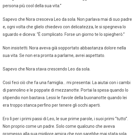
persona più cool della sua vita.”
Sapevo che Nora cresceva Leo da sola. Non parlava mai di suo padre
e, ogni volta che glielo chiedevo con delicatezza, le si spegneva lo
sguardo e diceva: “È complicato. Forse un giorno te lo spiegherò.”
Non insistetti. Nora aveva già sopportato abbastanza dolore nella
sua vita. Se non era pronta a parlarne, avrei aspettato.
Sapevo che Nora stava crescendo Leo da sola.
Così feci ciò che fa una famiglia… mi presentai. La aiutai con i cambi
di pannolino e le poppate di mezzanotte. Portai la spesa quando lo
stipendio non bastava. Lessi le favole della buonanotte quando lei
era troppo stanca perfino per tenere gli occhi aperti.
Ero lì per i primi passi di Leo, le sue prime parole, i suoi primi “tutto”.
Non proprio come un padre. Solo come qualcuno che aveva
promesso alla sua migliore amica che non sarebbe mai stata sola.