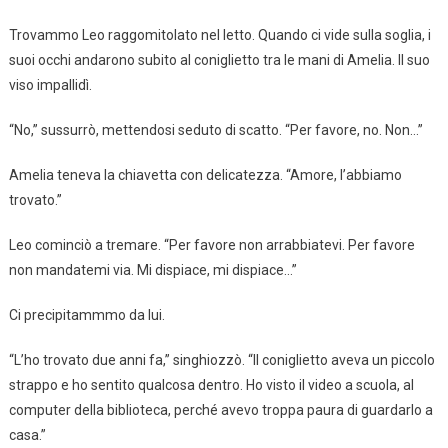
Trovammo Leo raggomitolato nel letto. Quando ci vide sulla soglia, i
suoi occhi andarono subito al coniglietto tra le mani di Amelia. Il suo
viso impallidì.
“No,” sussurrò, mettendosi seduto di scatto. “Per favore, no. Non…”
Amelia teneva la chiavetta con delicatezza. “Amore, l’abbiamo
trovato.”
Leo cominciò a tremare. “Per favore non arrabbiatevi. Per favore
non mandatemi via. Mi dispiace, mi dispiace…”
Ci precipitammmo da lui.
“L’ho trovato due anni fa,” singhiozzò. “Il coniglietto aveva un piccolo
strappo e ho sentito qualcosa dentro. Ho visto il video a scuola, al
computer della biblioteca, perché avevo troppa paura di guardarlo a
casa.”