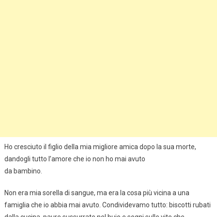
Ho cresciuto il figlio della mia migliore amica dopo la sua morte,
dandogli tutto l’amore che io non ho mai avuto
da bambino.
Non era mia sorella di sangue, ma era la cosa più vicina a una
famiglia che io abbia mai avuto. Condividevamo tutto: biscotti rubati
dalla cucina, paure sussurrate nel buio e sogni sulle vite che