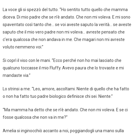
La voce gli si spezzò del tutto. “Ho sentito tutto quello che mamma
diceva. Di mio padre che se n’è andato. Che non mi voleva. E mi sono
spaventato così tanto che… se voi aveste saputo la verità… se aveste
saputo che il mio vero padre non mi voleva… avreste pensato che
c’era qualcosa che non andava in me. Che magari non mi avreste
voluto nemmeno voi.”
Si coprì il viso con le mani. “Ecco perché non ho mai lasciato che
qualcuno toccasse il mio Fluffy. Avevo paura che lo trovaste e mi
mandaste via.”
Lo strinsi a me. “Leo, amore, ascoltami. Niente di quello che ha fatto
o non ha fatto tuo padre biologico definisce chi sei. Niente.”
“Ma mamma ha detto che se n’è andato. Che non mi voleva. E se ci
fosse qualcosa che non va in me?”
Amelia si inginocchiò accanto a noi, poggiandogli una mano sulla