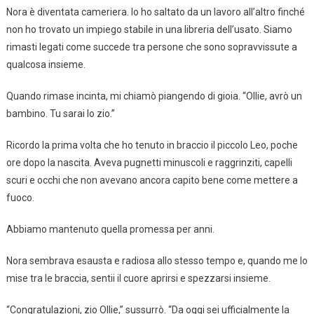
Nora è diventata cameriera. Io ho saltato da un lavoro all’altro finché
non ho trovato un impiego stabile in una libreria dell’usato. Siamo
rimasti legati come succede tra persone che sono sopravvissute a
qualcosa insieme.
Quando rimase incinta, mi chiamò piangendo di gioia. “Ollie, avrò un
bambino. Tu sarai lo zio.”
Ricordo la prima volta che ho tenuto in braccio il piccolo Leo, poche
ore dopo la nascita. Aveva pugnetti minuscoli e raggrinziti, capelli
scuri e occhi che non avevano ancora capito bene come mettere a
fuoco.
Abbiamo mantenuto quella promessa per anni.
Nora sembrava esausta e radiosa allo stesso tempo e, quando me lo
mise tra le braccia, sentii il cuore aprirsi e spezzarsi insieme.
“Congratulazioni, zio Ollie,” sussurrò. “Da oggi sei ufficialmente la