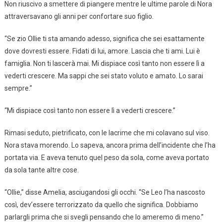
Non riuscivo a smettere di piangere mentre le ultime parole di Nora
attraversavano gli anni per confortare suo figlio.
“Se zio Ollie ti sta amando adesso, significa che sei esattamente
dove dovresti essere. Fidati di lui, amore. Lascia che ti ami. Lui è
famiglia. Non ti lascerà mai. Mi dispiace così tanto non essere lì a
vederti crescere. Ma sappi che sei stato voluto e amato. Lo sarai
sempre.”
“Mi dispiace così tanto non essere lì a vederti crescere.”
Rimasi seduto, pietrificato, con le lacrime che mi colavano sul viso.
Nora stava morendo. Lo sapeva, ancora prima dell’incidente che l’ha
portata via. E aveva tenuto quel peso da sola, come aveva portato
da sola tante altre cose.
“Ollie,” disse Amelia, asciugandosi gli occhi. “Se Leo l’ha nascosto
così, dev’essere terrorizzato da quello che significa. Dobbiamo
parlargli prima che si svegli pensando che lo ameremo di meno.”