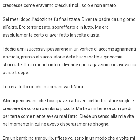
crescesse come eravamo cresciuti noi… solo e non amato.
Sei mesi dopo, l’adozione fu finalizzata. Diventai padre da un giorno
all’altro. Ero terrorizzato, sopraffatto e in lutto. Ma ero
assolutamente certo di aver fatto la scelta giusta.
I dodici anni successivi passarono in un vortice di accompagnamenti
a scuola, pranzo al sacco, storie della buonanotte e ginocchia
sbucciate. Il mio mondo intero divenne quel ragazzino che aveva già
perso troppo.
Leo era tutto ciò che mi rimaneva di Nora.
Alcuni pensavano che fossi pazzo ad aver scelto di restare single e
crescere da solo un bambino piccolo. Ma Leo mi teneva con i piedi
per terra come niente aveva mai fatto. Diede un senso alla mia vita
nel momento in cui ne avevo disperatamente bisogno.
Era un bambino tranquillo, riflessivo, serio in un modo che a volte mi