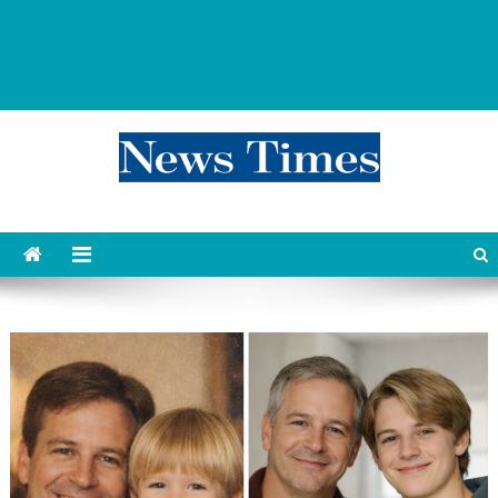
news 76 times
Контент души