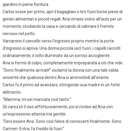
giardino in piena fioritura.
Carlos scese per primo, aprì il bagagliaio e tirò fuori borse piene di
generi alimentari e piccoli regali. Ana rimase vicino all’auto per un
momento, studiando la casa e cercando di calmare il fremito
nervoso nel petto.
Varcarono il cancello verso l’ingresso proprio mentre la porta
d’ingresso si apriva. Una donna piccola uscì fuori, i capelli raccolti
ordinatamente, il volto illuminato da un sorriso accogliente.
Ana si fermò di colpo, completamente impreparata a ciò che vide.
“Sono finalmente arrivati!” esclamò la donna con una tale calda
sincerità che qualcosa dentro Ana si ammorbidì all’istante.
Carlos fu il primo ad avanzare, stringendo sua madre in un forte
abbraccio.
“Mamma, mi sei mancata così tanto.”
Gli carezzò il viso affettuosamente, poi si rivolse ad Ana con
un’espressione attenta ma gentile.
“Devi essere Ana. Sono così felice di conoscerti finalmente. Sono
Carmen. Entra, fa freddo là fuori.”