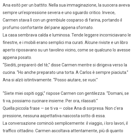
Ana esitò per un battito. Nella sua immaginazione, la suocera aveva
sempre un’espressione severa e uno sguardo critico. Invece,
Carmen stava lì con un grembiule cosparso di farina, portando il
profumo confortante del pane appena sfornato.
La casa sembrava calda e luminosa. Tende leggere incorniciavano le
finestre, e i mobili erano semplici ma curati. Alcune riviste e un libro
aperto riposavano su un tavolino vicino, come se qualcuno lo avesse
appena posato.
“Siediti, preparerò del tè,” disse Carmen mentre si dirigeva verso la
cucina. “Ho anche preparato una torta. A Carlos è sempre piaciuta.”
Ana si alzò istintivamente. “Posso aiutare, se vuoi.”
“Siete miei ospiti oggi,” rispose Carmen con gentilezza. “Domani, se
ti va, possiamo cucinare insieme. Per ora, rilassati.”
Quella piccola frase — se ti va — colse Ana di sorpresa. Non c’era
pressione, nessuna aspettativa nascosta sotto di essa.
La conversazione cominciò semplicemente: il viaggio, i loro lavori, il
traffico cittadino. Carmen ascoltava attentamente, più di quanto