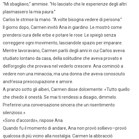
“Mi sbagliavo,” ammise. “Ho lasciato che le esperienze degli altri
plasmassero la mia paura.”
Carlos le strinse la mano. “A volte bisogna vedere di persona.”
Il giorno dopo, Carmen invitò Ana in giardino. Le mostrò come
prendersi cura delle erbe e potare le rose. Le spiegò senza
correggere ogni movimento, lasciandole spazio per imparare.
Mentre lavoravano, Carmen parlò degli anni in cui Carlos aveva
studiato lontano da casa, della solitudine che aveva provato e
dell’orgoglio che provava nel vederlo crescere. Ana cominciò a
vedere non una minaccia, ma una donna che aveva conosciuto
anch’essa preoccupazione e amore.
A pranzo sotto gli alberi, Carmen disse dolcemente: «Tutto quello
che chiedo è onestà. Se mai ti rendessi a disagio, dimmelo.
Preferirei una conversazione sincera che un risentimento
silenzioso.»
«Sono d’accordo», rispose Ana.
Quando fu il momento di andare, Ana non provò sollievo—provò
qualcosa di più vicino alla nostalgia. Carmen la abbracciò