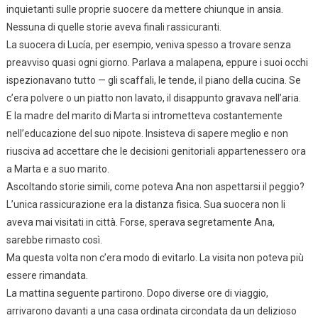
inquietanti sulle proprie suocere da mettere chiunque in ansia.
Nessuna di quelle storie aveva finali rassicuranti.
La suocera di Lucía, per esempio, veniva spesso a trovare senza
preavviso quasi ogni giorno. Parlava a malapena, eppure i suoi occhi
ispezionavano tutto — gli scaffali, le tende, il piano della cucina. Se
c’era polvere o un piatto non lavato, il disappunto gravava nell’aria.
E la madre del marito di Marta si intrometteva costantemente
nell’educazione del suo nipote. Insisteva di sapere meglio e non
riusciva ad accettare che le decisioni genitoriali appartenessero ora
a Marta e a suo marito.
Ascoltando storie simili, come poteva Ana non aspettarsi il peggio?
L’unica rassicurazione era la distanza fisica. Sua suocera non li
aveva mai visitati in città. Forse, sperava segretamente Ana,
sarebbe rimasto così.
Ma questa volta non c’era modo di evitarlo. La visita non poteva più
essere rimandata.
La mattina seguente partirono. Dopo diverse ore di viaggio,
arrivarono davanti a una casa ordinata circondata da un delizioso