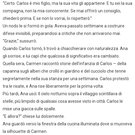
“Certo. Carlos è mio figlio, ma la sua vita gli appartiene. E tu sei la sua
compagna, non la mia concorrente. Se mai offrirò un consiglio,
chiederò prima. E se non lo vorrai, lo rispetterò.”
Un nodo le si formò in gola. Aveva passato settimane a costruire
difese invisibili, preparandosi a critiche che non arrivarono mai.
“Grazie,” sussurrò.
Quando Carlos tornò, li trovò a chiacchierare con naturalezza. Ana
gli sorrise, e lui capì che qualcosa di significativo era cambiato.
Quella sera, Carmen raccontò storie dell’infanzia di Carlos — della
capanna sugli alberi che crollò in giardino e del cucciolo che tenne
segretamente nella sua stanza per una settimana. Carlos protestò
tra le risate, e Ana rise liberamente per la prima volta.
Più tardi, Ana uscì. Il cielo notturno sopra il villaggio scintillava di
stelle, più limpido di qualsiasi cosa avesse visto in città. Carlos le
mise una giacca sulle spalle.
“E allora?” chiese lui dolcemente.
Ana guardò verso la finestra della cucina illuminata dove si muoveva
la silhouette di Carmen.