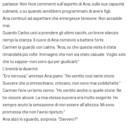
parlasse. Non fece commenti sull’aspetto di Ana, sulle sue capacità
culinarie, o su quando avrebbero programmato di avere figli.
Ana continuò ad aspettare che emergesse tensione. Non accadde
mai.
Quando Carlos uscì a prendere gli ultimi sacchi, un breve silenzio
riempì la stanza. Il cuore di Ana cominciò a battere forte.
Carmen la guardò con calma. “Ana, so che questa visita è stata
rimandata più volte. Immagino che non sia stato casuale. Voglio solo
che tu sappia—non sono qui per giudicarti.”
L’onestà la disarmò.
“Ero nervosa,” ammise Ana piano. “Ho sentito così tante storie.
Suocere che si immischiano, criticano, non sono mai soddisfatte.”
Carmen fece un lento cenno. “Ho sentito anche io quelle storie. Ne
ho vissute alcune. La mia stessa suocera era molto esigente. Ho
sempre avuto la sensazione di non essere all’altezza. Mi sono
promessa che non l’avrei ripetuto.”
Ana alzò lo sguardo, sorpresa. “Davvero?”