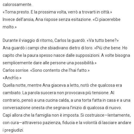
calorosamente.
«Torna presto. E la prossima volta, verrò a trovarti in città.»
Invece dell’ansia, Ana rispose senza esitazione. «Ci piacerebbe
molto.»
Durante il viaggio di ritorno, Carlos la guardò. «Va tutto bene?»
Ana guardò i campi che sbiadivano dietro di loro. «Più che bene. Ho
capito che la paura spesso nasce dalle supposizioni. A volte bisogna
semplicemente dare alle persone una possibilità.»
Carlos sorrise. «Sono contento che l’hai fatto.»
«Anch’io.»
Quella notte, mentre Ana giaceva a letto, notò che qualcosa era
cambiato. La parola suocera non provocava più tensione. Al
contrario, pensò a una cucina calda, a una torta fatta in casa e a una
conversazione onesta che segnava l’inizio di qualcosa di nuovo.
Capì allora che la famiglia non è imposta. Si costruisce—lentamente,
con cura—attraverso pazienza, fiducia e la volontà di lasciare andare
i pregiudizi.