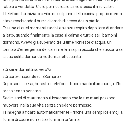
rabbia o vendetta. C’ero per ricordare a me stessa il mio valore.
Il telefono ha iniziato a vibrare sul piano della cucina proprio mentre
stavo raschiando il burro di arachidi secco da un piatto.
Era uno di quei momenti tardivi e senza respiro dopo l’ora di andare
a letto, quando finalmente la casa si calma e tutti e sei i bambini
dormono. Avevo già superato tre ultime richieste d’acqua, un
cambio d’emergenza dei calzini e la mia più piccola che sussurrava
la sua solita domanda notturna nell’oscurità:
«Ci sarai domattina, vero?»
«Ci sarò», rispondevo. «Sempre.»
Dopo sono scesa, ho visto il telefono di mio marito illuminarsi, e l’ho
preso senza pensarci.
Sedici anni di matrimonio ti insegnano che le tue mani possono
muoversi nella sua vita senza chiedere permesso.
Ti insegna a fidarti automaticamente—finché una semplice emoji a
forma di cuore non si trasforma in un’arma.