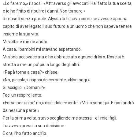
«Lo faremo,» risposi. «Attraverso gli avvocati. Hai fatto la tua scelta,
e io ho finito di ripulire i danni. Non tornare.»
Rimase lì senza parole. Alyssa lo fissava come se avesse appena
capito di aver legato il suo futuro a un uomo che non sapeva tenere
insieme la sua vita.
Mi voltai e me ne andai.
A casa, i bambini mi stavano aspettando.
Mi sono accovacciata e ho abbracciato ognuno di loro. Rose si è
stretta a me un po’ più a lungo degli altri.
«Papà torna a casa?» chiese.
«No, piccola,» risposi dolcemente. «Non oggi.»
Si accigliò. «Domani?»
Feci un respiro lento.
«Forse per un po’ no,» dissi dolcemente. «Ma io sono qui. E non andrò
da nessuna parte.»
Per la prima volta, stavo scegliendo me stessa—e i miei figli.
Lui aveva preso la sua decisione.
E ora, l’ho fatto anch’io.