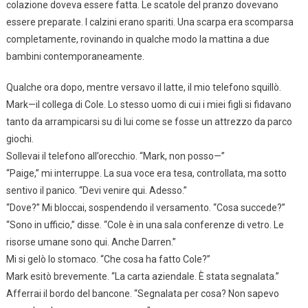
colazione doveva essere fatta. Le scatole del pranzo dovevano
essere preparate. I calzini erano spariti. Una scarpa era scomparsa
completamente, rovinando in qualche modo la mattina a due
bambini contemporaneamente.
Qualche ora dopo, mentre versavo il latte, il mio telefono squillò.
Mark—il collega di Cole. Lo stesso uomo di cui i miei figli si fidavano
tanto da arrampicarsi su di lui come se fosse un attrezzo da parco
giochi.
Sollevai il telefono all’orecchio. “Mark, non posso—”
“Paige,” mi interruppe. La sua voce era tesa, controllata, ma sotto
sentivo il panico. “Devi venire qui. Adesso.”
“Dove?” Mi bloccai, sospendendo il versamento. “Cosa succede?”
“Sono in ufficio,” disse. “Cole è in una sala conferenze di vetro. Le
risorse umane sono qui. Anche Darren.”
Mi si gelò lo stomaco. “Che cosa ha fatto Cole?”
Mark esitò brevemente. “La carta aziendale. È stata segnalata.”
Afferrai il bordo del bancone. “Segnalata per cosa? Non sapevo