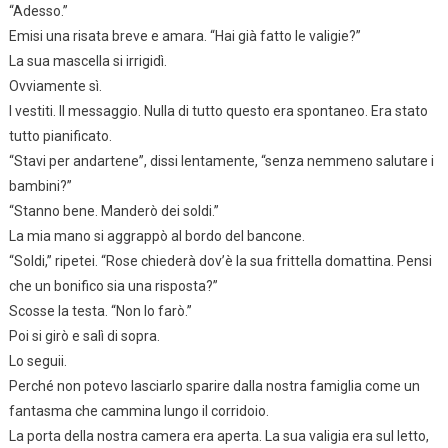
“Adesso.”
Emisi una risata breve e amara. “Hai già fatto le valigie?”
La sua mascella si irrigidì.
Ovviamente sì.
I vestiti. Il messaggio. Nulla di tutto questo era spontaneo. Era stato
tutto pianificato.
“Stavi per andartene”, dissi lentamente, “senza nemmeno salutare i
bambini?”
“Stanno bene. Manderò dei soldi.”
La mia mano si aggrappò al bordo del bancone.
“Soldi,” ripetei. “Rose chiederà dov’è la sua frittella domattina. Pensi
che un bonifico sia una risposta?”
Scosse la testa. “Non lo farò.”
Poi si girò e salì di sopra.
Lo seguii.
Perché non potevo lasciarlo sparire dalla nostra famiglia come un
fantasma che cammina lungo il corridoio.
La porta della nostra camera era aperta. La sua valigia era sul letto,