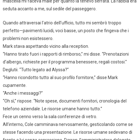
mascella mi faceva male per quanto la tenevo serrata. La rabbia era
seduta accanto a me, sul sedile del passeggero.
Quando attraversai l’atrio dell’ufficio, tutto mi sembrò troppo
perfetto—pavimenti lucidi, voci basse, un posto che fingeva che i
problemi non esistessero.
Mark stava aspettando vicino alla reception.
“Hanno tirato fuori i rapporti di rimborso,” mi disse. “Prenotazioni
d’albergo, richieste per il programma benessere, regali costosi.”
Deglutii. “Tutto legato ad Alyssa?”
“Hanno ricondotto tutto al suo profilo fornitore,” disse Mark
cupamente.
“Anche i messaggi?”
“Oh sì,” rispose. “Note spese, documenti fornitori, cronologia del
telefono aziendale. Le risorse umane hanno tutto.”
Fece un cenno verso la sala conferenze di vetro.
All’interno, Cole camminava nervosamente, gesticolando come se
stesse facendo una presentazione. Le risorse umane sedevano di