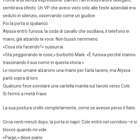
fronte a lui senza espressione. Darren, l’amministratore delegato,
sembrava sfinito. Un VP che avevo visto solo alle feste aziendali era
seduto in silenzio, osservando come un giudice.
Poi la porta si spalancò.
Alyssa entrò furiosa, la coda di cavallo che oscillava, il telefono in
mano, già alzando la voce. Non bussò nemmeno.
«Cosa sta facendo?» sussurrai.
«Sta peggiorando le cose,» borbottò Mark. «È furiosa perché stanno
trascinando il suo nome in questa storia.»
Le risorse umane alzarono una mano per farla tacere, ma Alyssa
parlò sopra di loro.
Qualcuno fece scivolare una cartella manila sul tavolo verso Cole.
Si fermò a metà frase.
La sua postura crollò completamente, come se avesse perso il fiato.
Circa venti minuti dopo, la porta si riaprì. Cole entrò nel corridoio—e si
bloccò quando mi vide.
«Paige,» disse piano.