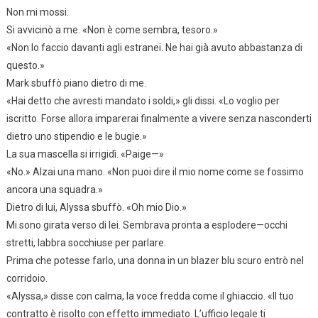
Non mi mossi.
Si avvicinò a me. «Non è come sembra, tesoro.»
«Non lo faccio davanti agli estranei. Ne hai già avuto abbastanza di
questo.»
Mark sbuffò piano dietro di me.
«Hai detto che avresti mandato i soldi,» gli dissi. «Lo voglio per
iscritto. Forse allora imparerai finalmente a vivere senza nasconderti
dietro uno stipendio e le bugie.»
La sua mascella si irrigidì. «Paige—»
«No.» Alzai una mano. «Non puoi dire il mio nome come se fossimo
ancora una squadra.»
Dietro di lui, Alyssa sbuffò. «Oh mio Dio.»
Mi sono girata verso di lei. Sembrava pronta a esplodere—occhi
stretti, labbra socchiuse per parlare.
Prima che potesse farlo, una donna in un blazer blu scuro entrò nel
corridoio.
«Alyssa,» disse con calma, la voce fredda come il ghiaccio. «Il tuo
contratto è risolto con effetto immediato. L’ufficio legale ti