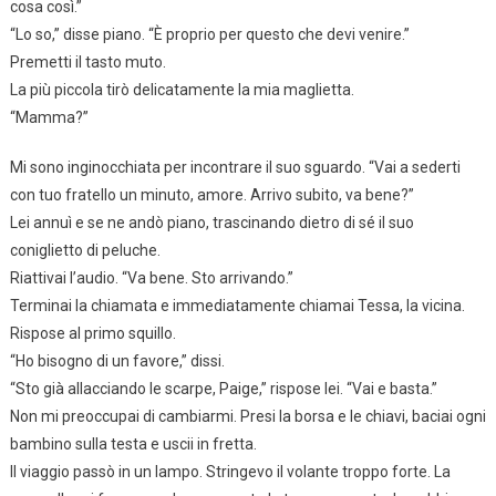
cosa così.”
“Lo so,” disse piano. “È proprio per questo che devi venire.”
Premetti il tasto muto.
La più piccola tirò delicatamente la mia maglietta.
“Mamma?”
Mi sono inginocchiata per incontrare il suo sguardo. “Vai a sederti
con tuo fratello un minuto, amore. Arrivo subito, va bene?”
Lei annuì e se ne andò piano, trascinando dietro di sé il suo
coniglietto di peluche.
Riattivai l’audio. “Va bene. Sto arrivando.”
Terminai la chiamata e immediatamente chiamai Tessa, la vicina.
Rispose al primo squillo.
“Ho bisogno di un favore,” dissi.
“Sto già allacciando le scarpe, Paige,” rispose lei. “Vai e basta.”
Non mi preoccupai di cambiarmi. Presi la borsa e le chiavi, baciai ogni
bambino sulla testa e uscii in fretta.
Il viaggio passò in un lampo. Stringevo il volante troppo forte. La