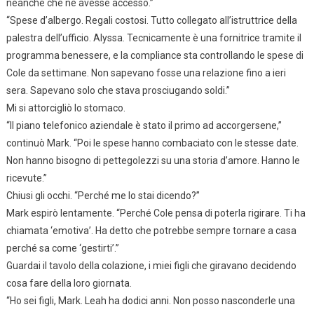
neanche che ne avesse accesso.”
“Spese d’albergo. Regali costosi. Tutto collegato all’istruttrice della
palestra dell’ufficio. Alyssa. Tecnicamente è una fornitrice tramite il
programma benessere, e la compliance sta controllando le spese di
Cole da settimane. Non sapevano fosse una relazione fino a ieri
sera. Sapevano solo che stava prosciugando soldi.”
Mi si attorcigliò lo stomaco.
“Il piano telefonico aziendale è stato il primo ad accorgersene,”
continuò Mark. “Poi le spese hanno combaciato con le stesse date.
Non hanno bisogno di pettegolezzi su una storia d’amore. Hanno le
ricevute.”
Chiusi gli occhi. “Perché me lo stai dicendo?”
Mark espirò lentamente. “Perché Cole pensa di poterla rigirare. Ti ha
chiamata ‘emotiva’. Ha detto che potrebbe sempre tornare a casa
perché sa come ‘gestirti’.”
Guardai il tavolo della colazione, i miei figli che giravano decidendo
cosa fare della loro giornata.
“Ho sei figli, Mark. Leah ha dodici anni. Non posso nasconderle una