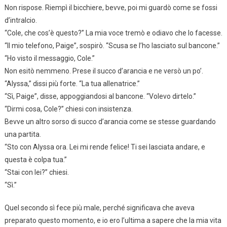
Non rispose. Riempì il bicchiere, bevve, poi mi guardò come se fossi
d’intralcio.
“Cole, che cos’è questo?” La mia voce tremò e odiavo che lo facesse.
“Il mio telefono, Paige”, sospirò. “Scusa se l’ho lasciato sul bancone.”
“Ho visto il messaggio, Cole.”
Non esitò nemmeno. Prese il succo d’arancia e ne versò un po’.
“Alyssa,” dissi più forte. “La tua allenatrice.”
“Sì, Paige”, disse, appoggiandosi al bancone. “Volevo dirtelo.”
“Dirmi cosa, Cole?” chiesi con insistenza.
Bevve un altro sorso di succo d’arancia come se stesse guardando
una partita.
“Sto con Alyssa ora. Lei mi rende felice! Ti sei lasciata andare, e
questa è colpa tua.”
“Stai con lei?” chiesi.
“Sì.”
Quel secondo sì fece più male, perché significava che aveva
preparato questo momento, e io ero l’ultima a sapere che la mia vita