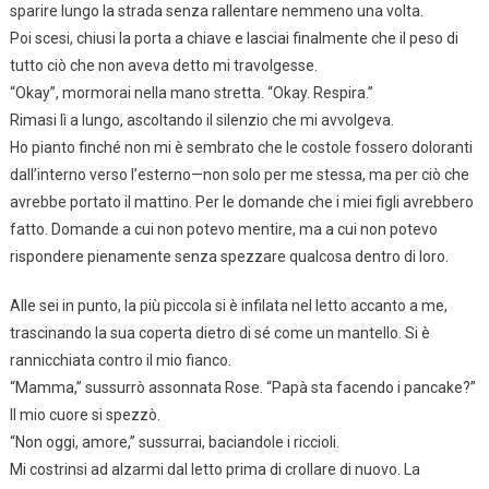
sparire lungo la strada senza rallentare nemmeno una volta.
Poi scesi, chiusi la porta a chiave e lasciai finalmente che il peso di
tutto ciò che non aveva detto mi travolgesse.
“Okay”, mormorai nella mano stretta. “Okay. Respira.”
Rimasi lì a lungo, ascoltando il silenzio che mi avvolgeva.
Ho pianto finché non mi è sembrato che le costole fossero doloranti
dall’interno verso l’esterno—non solo per me stessa, ma per ciò che
avrebbe portato il mattino. Per le domande che i miei figli avrebbero
fatto. Domande a cui non potevo mentire, ma a cui non potevo
rispondere pienamente senza spezzare qualcosa dentro di loro.
Alle sei in punto, la più piccola si è infilata nel letto accanto a me,
trascinando la sua coperta dietro di sé come un mantello. Si è
rannicchiata contro il mio fianco.
“Mamma,” sussurrò assonnata Rose. “Papà sta facendo i pancake?”
Il mio cuore si spezzò.
“Non oggi, amore,” sussurrai, baciandole i riccioli.
Mi costrinsi ad alzarmi dal letto prima di crollare di nuovo. La