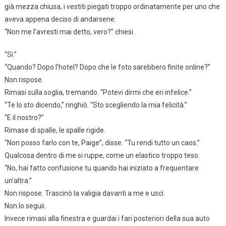
già mezza chiusa, i vestiti piegati troppo ordinatamente per uno che
aveva appena deciso di andarsene.
“Non me l’avresti mai detto, vero?” chiesi.
“Sì.”
“Quando? Dopo l’hotel? Dopo che le foto sarebbero finite online?”
Non rispose.
Rimasi sulla soglia, tremando. “Potevi dirmi che eri infelice.”
“Te lo sto dicendo,” ringhiò. “Sto scegliendo la mia felicità.”
“E il nostro?”
Rimase di spalle, le spalle rigide.
“Non posso farlo con te, Paige”, disse. “Tu rendi tutto un caos.”
Qualcosa dentro di me si ruppe, come un elastico troppo teso.
“No, hai fatto confusione tu quando hai iniziato a frequentare
un’altra.”
Non rispose. Trascinò la valigia davanti a me e uscì.
Non lo seguii.
Invece rimasi alla finestra e guardai i fari posteriori della sua auto