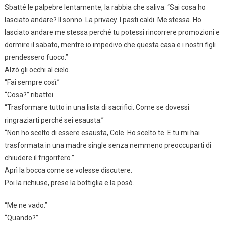
Sbatté le palpebre lentamente, la rabbia che saliva. “Sai cosa ho
lasciato andare? Il sonno. La privacy. I pasti caldi. Me stessa. Ho
lasciato andare me stessa perché tu potessi rincorrere promozioni e
dormire il sabato, mentre io impedivo che questa casa e i nostri figli
prendessero fuoco.”
Alzò gli occhi al cielo.
“Fai sempre così.”
“Cosa?” ribattei.
“Trasformare tutto in una lista di sacrifici. Come se dovessi
ringraziarti perché sei esausta.”
“Non ho scelto di essere esausta, Cole. Ho scelto te. E tu mi hai
trasformata in una madre single senza nemmeno preoccuparti di
chiudere il frigorifero.”
Aprì la bocca come se volesse discutere.
Poi la richiuse, prese la bottiglia e la posò.
“Me ne vado.”
“Quando?”