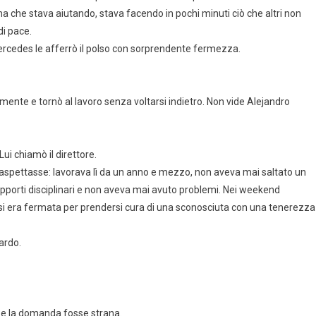
 che stava aiutando, stava facendo in pochi minuti ciò che altri non
di pace.
Mercedes le afferrò il polso con sorprendente fermezza.
rmente e tornò al lavoro senza voltarsi indietro. Non vide Alejandro
Lui chiamò il direttore.
i aspettasse: lavorava lì da un anno e mezzo, non aveva mai saltato un
apporti disciplinari e non aveva mai avuto problemi. Nei weekend
 si era fermata per prendersi cura di una sconosciuta con una tenerezza
uardo.
 se la domanda fosse strana.