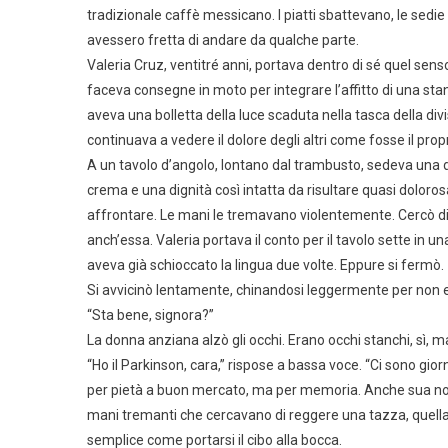
tradizionale caffè messicano. I piatti sbattevano, le sedi
avessero fretta di andare da qualche parte.
Valeria Cruz, ventitré anni, portava dentro di sé quel sens
faceva consegne in moto per integrare l’affitto di una stan
aveva una bolletta della luce scaduta nella tasca della di
continuava a vedere il dolore degli altri come fosse il propr
A un tavolo d’angolo, lontano dal trambusto, sedeva una 
crema e una dignità così intatta da risultare quasi doloros
affrontare. Le mani le tremavano violentemente. Cercò d
anch’essa. Valeria portava il conto per il tavolo sette in u
aveva già schioccato la lingua due volte. Eppure si fermò.
Si avvicinò lentamente, chinandosi leggermente per non 
“Sta bene, signora?”
La donna anziana alzò gli occhi. Erano occhi stanchi, sì, m
“Ho il Parkinson, cara,” rispose a bassa voce. “Ci sono giorn
per pietà a buon mercato, ma per memoria. Anche sua non
mani tremanti che cercavano di reggere una tazza, quella
semplice come portarsi il cibo alla bocca.