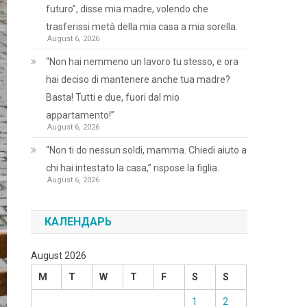
futuro”, disse mia madre, volendo che
trasferissi metà della mia casa a mia sorella.
August 6, 2026
“Non hai nemmeno un lavoro tu stesso, e ora
hai deciso di mantenere anche tua madre?
Basta! Tutti e due, fuori dal mio
appartamento!”
August 6, 2026
“Non ti do nessun soldi, mamma. Chiedi aiuto a
chi hai intestato la casa,” rispose la figlia.
August 6, 2026
КАЛЕНДАРЬ
August 2026
M
T
W
T
F
S
S
1
2