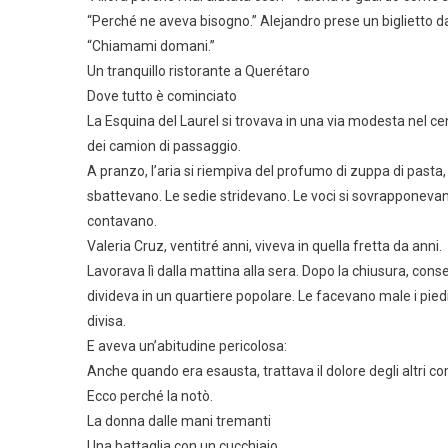
“Perché ne aveva bisogno.” Alejandro prese un biglietto da 
“Chiamami domani.”
Un tranquillo ristorante a Querétaro
Dove tutto è cominciato
La Esquina del Laurel si trovava in una via modesta nel ce
dei camion di passaggio.
A pranzo, l’aria si riempiva del profumo di zuppa di pasta, t
sbattevano. Le sedie stridevano. Le voci si sovrapponeva
contavano.
Valeria Cruz, ventitré anni, viveva in quella fretta da anni.
Lavorava lì dalla mattina alla sera. Dopo la chiusura, con
divideva in un quartiere popolare. Le facevano male i piedi.
divisa.
E aveva un’abitudine pericolosa:
Anche quando era esausta, trattava il dolore degli altri co
Ecco perché la notò.
La donna dalle mani tremanti
Una battaglia con un cucchiaio