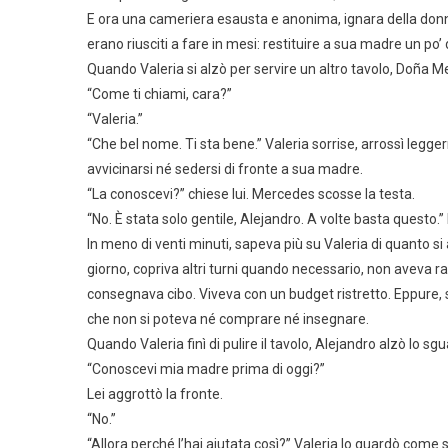
E ora una cameriera esausta e anonima, ignara della donna
erano riusciti a fare in mesi: restituire a sua madre un po’ 
Quando Valeria si alzò per servire un altro tavolo, Doña 
“Come ti chiami, cara?”
“Valeria.”
“Che bel nome. Ti sta bene.” Valeria sorrise, arrossì legge
avvicinarsi né sedersi di fronte a sua madre.
“La conoscevi?” chiese lui. Mercedes scosse la testa.
“No. È stata solo gentile, Alejandro. A volte basta questo.” 
In meno di venti minuti, sapeva più su Valeria di quanto s
giorno, copriva altri turni quando necessario, non aveva r
consegnava cibo. Viveva con un budget ristretto. Eppure,
che non si poteva né comprare né insegnare.
Quando Valeria finì di pulire il tavolo, Alejandro alzò lo sg
“Conoscevi mia madre prima di oggi?”
Lei aggrottò la fronte.
“No.”
“Allora perché l’hai aiutata così?” Valeria lo guardò come