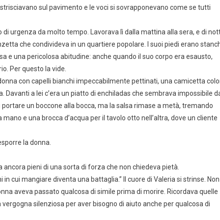
e strisciavano sul pavimento e le voci si sovrapponevano come se tutti
o di urgenza da molto tempo. Lavorava lì dalla mattina alla sera, e di not
zetta che condivideva in un quartiere popolare. I suoi piedi erano stanch
visa e una pericolosa abitudine: anche quando il suo corpo era esausto,
io. Per questo la vide.
donna con capelli bianchi impeccabilmente pettinati, una camicetta colo
a. Davanti a lei c’era un piatto di enchiladas che sembrava impossibile d
i portare un boccone alla bocca, ma la salsa rimase a metà, tremando
na mano e una brocca d’acqua per il tavolo otto nell’altra, dove un cliente
esporre la donna.
a ancora pieni di una sorta di forza che non chiedeva pietà.
i in cui mangiare diventa una battaglia.” Il cuore di Valeria si strinse. Non
na aveva passato qualcosa di simile prima di morire. Ricordava quelle
 vergogna silenziosa per aver bisogno di aiuto anche per qualcosa di