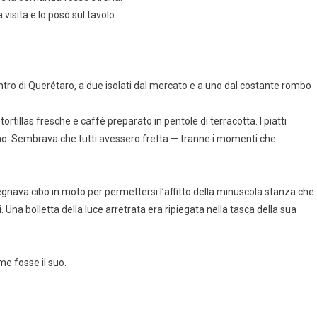
visita e lo posò sul tavolo.
ntro di Querétaro, a due isolati dal mercato e a uno dal costante rombo
ortillas fresche e caffè preparato in pentole di terracotta. I piatti
no. Sembrava che tutti avessero fretta — tranne i momenti che
segnava cibo in moto per permettersi l’affitto della minuscola stanza che
 Una bolletta della luce arretrata era ripiegata nella tasca della sua
me fosse il suo.