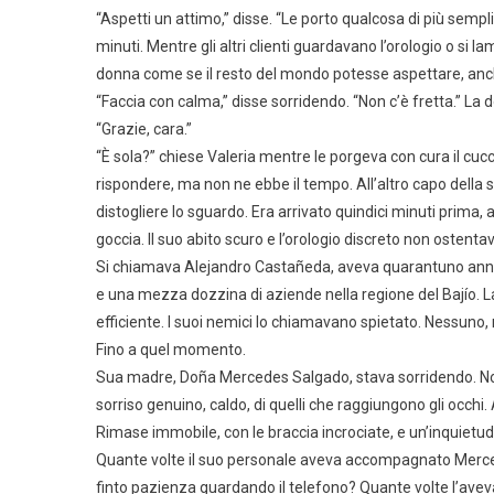
“Aspetti un attimo,” disse. “Le porto qualcosa di più semp
minuti. Mentre gli altri clienti guardavano l’orologio o si 
donna come se il resto del mondo potesse aspettare, anch
“Faccia con calma,” disse sorridendo. “Non c’è fretta.” ​​La
“Grazie, cara.”
“È sola?” chiese Valeria mentre le porgeva con cura il cuc
rispondere, ma non ne ebbe il tempo. All’altro capo della 
distogliere lo sguardo. Era arrivato quindici minuti prim
goccia. Il suo abito scuro e l’orologio discreto non ostent
Si chiamava Alejandro Castañeda, aveva quarantuno anni ed
e una mezza dozzina di aziende nella regione del Bajío. La
efficiente. I suoi nemici lo chiamavano spietato. Nessun
Fino a quel momento.
Sua madre, Doña Mercedes Salgado, stava sorridendo. Non er
sorriso genuino, caldo, di quelli che raggiungono gli occhi.
Rimase immobile, con le braccia incrociate, e un’inquietudi
Quante volte il suo personale aveva accompagnato Merce
finto pazienza guardando il telefono? Quante volte l’av