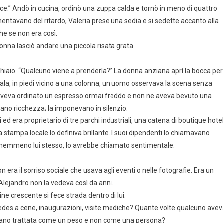
lice.” Andò in cucina, ordinò una zuppa calda e tornò in meno di quattro
lamentavano del ritardo, Valeria prese una sedia e si sedette accanto alla
e se non era così.
 donna lasciò andare una piccola risata grata.
chiaio. “Qualcuno viene a prenderla?” La donna anziana aprì la bocca per
sala, in piedi vicino a una colonna, un uomo osservava la scena senza
a, aveva ordinato un espresso ormai freddo e non ne aveva bevuto una
avano ricchezza; la imponevano in silenzio.
 era proprietario di tre parchi industriali, una catena di boutique hote
 stampa locale lo definiva brillante. I suoi dipendenti lo chiamavano
o, nemmeno lui stesso, lo avrebbe chiamato sentimentale.
a il sorriso sociale che usava agli eventi o nelle fotografie. Era un
 Alejandro non la vedeva così da anni.
ne crescente si fece strada dentro di lui.
des a cene, inaugurazioni, visite mediche? Quante volte qualcuno avev
evano trattata come un peso e non come una persona?