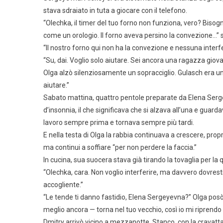
stava sdraiato in tuta a giocare con il telefono.
“Olechka, il timer del tuo forno non funziona, vero? Bis
come un orologio. Il forno aveva persino la convezione…” s
“Il nostro forno qui non ha la convezione e nessuna interfer
“Su, dai. Voglio solo aiutare. Sei ancora una ragazza giov
Olga alzò silenziosamente un sopracciglio. Gulasch era un
aiutare.”
Sabato mattina, quattro pentole preparate da Elena Serge
d’insonnia, il che significava che si alzava all’una e guar
lavoro sempre prima e tornava sempre più tardi.
E nella testa di Olga la rabbia continuava a crescere, propr
ma continui a soffiare “per non perdere la faccia.”
In cucina, sua suocera stava già tirando la tovaglia per la 
“Olechka, cara. Non voglio interferire, ma davvero dovre
accogliente.”
“Le tende ti danno fastidio, Elena Sergeyevna?” Olga posò
meglio ancora — torna nel tuo vecchio, così io mi riprendo l
Dmitry arrivò vicino a mezzanotte. Stanco, con la cravatt