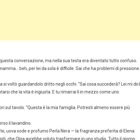
 a questa conversazione, ma nella sua testa era diventato tutto confuso.
 mamma… beh, per lei da sola è difficile. Sai che ha problemi di pressione.
 si voltò guardandolo dritto negli occhi. “Sai cosa succederà? Lei mi dir
tarsi che la vita è ingiusta. E tu rimarrai lì in mezzo come uno
ri sul tavolo. “Questa è la mia famiglia. Potresti almeno essere più
rso il lavandino.
e, uova sode e profumo Perla Nera — la fragranza preferita di Elena
iti, che Olga avrebbe voluto trasformare in uno studio. Tutto il giorno,