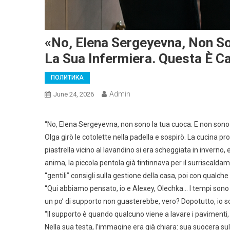
«No, Elena Sergeyevna, Non S
La Sua Infermiera. Questa È C
ПОЛИТИКА
Admin
June 24, 2026
“No, Elena Sergeyevna, non sono la tua cuoca. E non sono 
Olga girò le cotolette nella padella e sospirò. La cucina pr
piastrella vicino al lavandino si era scheggiata in inverno
anima, la piccola pentola già tintinnava per il surriscalda
“gentili” consigli sulla gestione della casa, poi con qualc
“Qui abbiamo pensato, io e Alexey, Olechka… I tempi sono d
un po’ di supporto non guasterebbe, vero? Dopotutto, io
“Il supporto è quando qualcuno viene a lavare i pavimenti, 
Nella sua testa, l’immagine era già chiara: sua suocera sul 