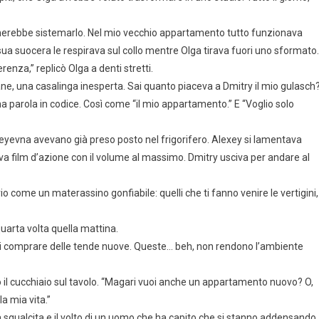
ognerebbe sistemarlo. Nel mio vecchio appartamento tutto funzionava
ua suocera le respirava sul collo mentre Olga tirava fuori uno sformato.
enza,” replicò Olga a denti stretti.
ane, una casalinga inesperta. Sai quanto piaceva a Dmitry il mio gulasch
a parola in codice. Così come “il mio appartamento.” E “Voglio solo
yevna avevano già preso posto nel frigorifero. Alexey si lamentava
dava film d’azione con il volume al massimo. Dmitry usciva per andare al
io come un materassino gonfiabile: quelli che ti fanno venire le vertigini,
quarta volta quella mattina.
sti comprare delle tende nuove. Queste… beh, non rendono l’ambiente
 il cucchiaio sul tavolo. “Magari vuoi anche un appartamento nuovo? O,
a mia vita.”
a sgualcita e il volto di un uomo che ha capito che si stanno addensando