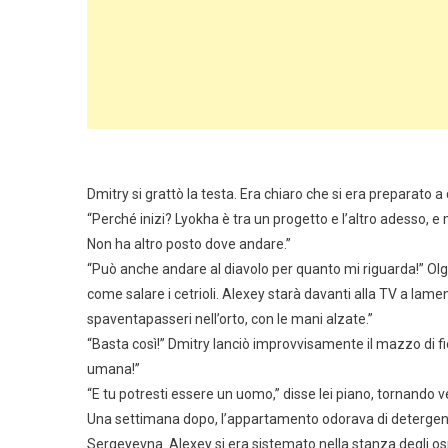
Dmitry si grattò la testa. Era chiaro che si era preparato
“Perché inizi? Lyokha è tra un progetto e l’altro adesso, e
Non ha altro posto dove andare.”
“Può anche andare al diavolo per quanto mi riguarda!” Olga
come salare i cetrioli. Alexey starà davanti alla TV a lamen
spaventapasseri nell’orto, con le mani alzate.”
“Basta così!” Dmitry lanciò improvvisamente il mazzo di fio
umana!”
“E tu potresti essere un uomo,” disse lei piano, tornando ve
Una settimana dopo, l’appartamento odorava di detergent
Sergeyevna. Alexey si era sistemato nella stanza degli osp