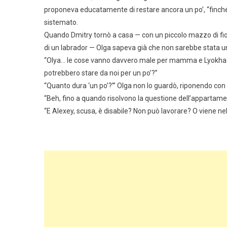
proponeva educatamente di restare ancora un po’, “finché
sistemato.
Quando Dmitry tornò a casa — con un piccolo mazzo di fi
di un labrador — Olga sapeva già che non sarebbe stata u
“Olya… le cose vanno davvero male per mamma e Lyokha. 
potrebbero stare da noi per un po’?”
“Quanto dura ‘un po’?’” Olga non lo guardò, riponendo con c
“Beh, fino a quando risolvono la questione dell’appartam
“E Alexey, scusa, è disabile? Non può lavorare? O viene n