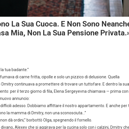
ono La Sua Cuoca. E Non Sono Neanch
asa Mia, Non La Sua Pensione Privata.
la tua badante.”
ofumava di carne fritta, cipolle e solo un pizzico di delusione. Quella
, e Dmitry continuava a promettere di trovare un tuttofare. E dentro la su
mento: per il terzo giorno di fila, Elena Sergeyevna chiamava — prima con
he nuovo annuncio:
ifficili adesso. Dobbiamo affittare il nostro appartamento. E anche per 
 sono la mamma di Dmitry, non una sconosciuta…”
non dà ordini,” borbottò Olga, spegnendo il fornello.
divano, Alexey che si aggirava per la cucina solo con i calzini, Dmitry ch