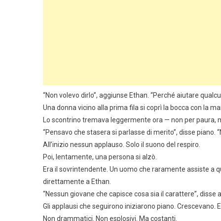
“Non volevo dirlo”, aggiunse Ethan. “Perché aiutare qualc
Una donna vicino alla prima fila si coprì la bocca con la ma
Lo scontrino tremava leggermente ora — non per paura, 
“Pensavo che stasera si parlasse di merito”, disse piano. “
All’inizio nessun applauso. Solo il suono del respiro.
Poi, lentamente, una persona si alzò.
Era il sovrintendente. Un uomo che raramente assiste a ques
direttamente a Ethan.
“Nessun giovane che capisce cosa sia il carattere”, disse
Gli applausi che seguirono iniziarono piano. Crescevano. 
Non drammatici. Non esplosivi. Ma costanti.