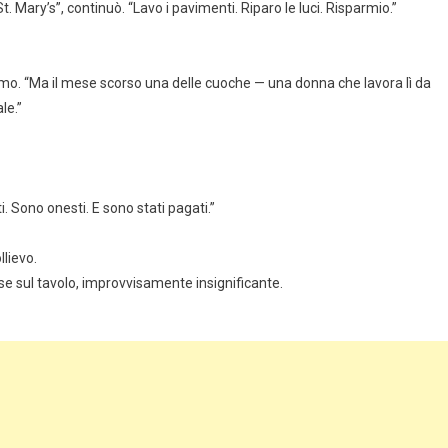
 Mary’s”, continuò. “Lavo i pavimenti. Riparo le luci. Risparmio.”
o. “Ma il mese scorso una delle cuoche — una donna che lavora lì da
le.”
. Sono onesti. E sono stati pagati.”
llievo.
mase sul tavolo, improvvisamente insignificante.