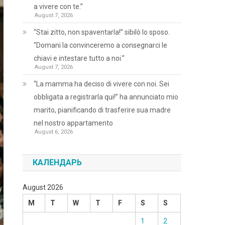
a vivere con te.”
August 7, 2026
“Stai zitto, non spaventarla!” sibilò lo sposo.
“Domani la convinceremo a consegnarci le
chiavi e intestare tutto a noi.”
August 7, 2026
“La mamma ha deciso di vivere con noi. Sei
obbligata a registrarla qui!” ha annunciato mio
marito, pianificando di trasferire sua madre
nel nostro appartamento
August 6, 2026
КАЛЕНДАРЬ
August 2026
M
T
W
T
F
S
S
1
2