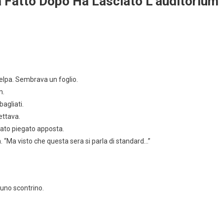
a Fatto Dopo Ha Lasciato L’auditorium
felpa. Sembrava un foglio.
m.
bagliati.
ettava.
stato piegato apposta.
. “Ma visto che questa sera si parla di standard…”
 uno scontrino.