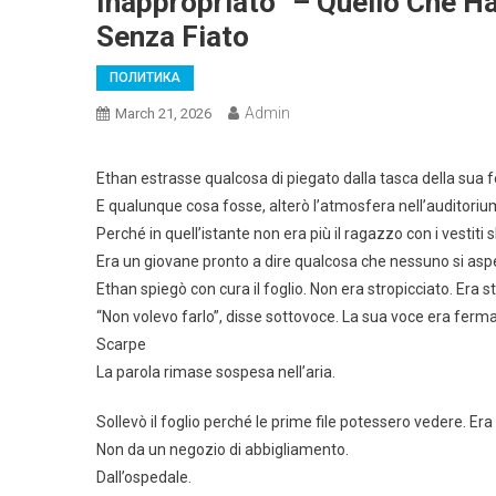
Inappropriato” – Quello Che H
Senza Fiato
ПОЛИТИКА
Admin
March 21, 2026
Ethan estrasse qualcosa di piegato dalla tasca della sua 
E qualunque cosa fosse, alterò l’atmosfera nell’auditoriu
Perché in quell’istante non era più il ragazzo con i vestiti s
Era un giovane pronto a dire qualcosa che nessuno si asp
Ethan spiegò con cura il foglio. Non era stropicciato. Era 
“Non volevo farlo”, disse sottovoce. La sua voce era ferma
Scarpe
La parola rimase sospesa nell’aria.
Sollevò il foglio perché le prime file potessero vedere. Era
Non da un negozio di abbigliamento.
Dall’ospedale.