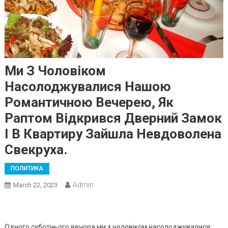
Ми З Чоловіком
Насолоджувалися Нашою
Романтичною Вечерею, Як
Раптом Відкрився Дверний Замок
І В Квартиру Зайшла Невдоволена
Свекруха.
ПОЛИТИКА
Admin
March 22, 2023
Одного суботнього вечора ми з чоловіком насолоджувалися