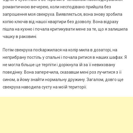
романтичною вечерею, коли несподівано прийшла без
запрошення моя свекруха. Виявляється, вона знову зробила
копію ключів від нашої квартири без дозволу. Вона відразу
пішла на кухню і почала критикувати мене за те, що я залишила
чашку в раковині.
Потім свекруха посkаржилася на колір мила в дозаторі, на
неприбрану постіль у спальні і почала ритися в наших шафах. Я
не могла більше це терпіти і дорікнула їй за її невиховану
поведінку. Вона заперечила, сказавши мені роз лучитися з її
сином, а йому знайти нормальну дружину. Загалом, довго ще
свекруха наводила суєту на моїй території.