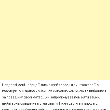
Невдовзі мені набрид її писклявий голос, і я виштовхала її з
квартири. Мій чоловік знайшов ситуацію комічною та вибачився
за поведінку своєї матері. Він запропонував поміняти замки,
щоби вона більше не могла увійти. Після цього випадку моя
свекруха спробувала увійти до квартири зі своїми ключами, але