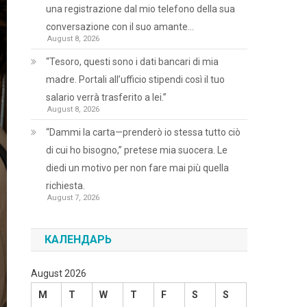
una registrazione dal mio telefono della sua
conversazione con il suo amante…
August 8, 2026
“Tesoro, questi sono i dati bancari di mia
madre. Portali all’ufficio stipendi così il tuo
salario verrà trasferito a lei.”
August 8, 2026
“Dammi la carta—prenderò io stessa tutto ciò
di cui ho bisogno,” pretese mia suocera. Le
diedi un motivo per non fare mai più quella
richiesta.
August 7, 2026
КАЛЕНДАРЬ
August 2026
M
T
W
T
F
S
S