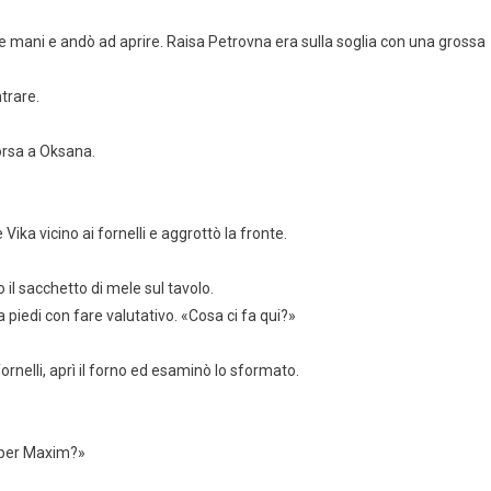
le mani e andò ad aprire. Raisa Petrovna era sulla soglia con una grossa
trare.
borsa a Oksana.
Vika vicino ai fornelli e aggrottò la fronte.
il sacchetto di mele sul tavolo.
piedi con fare valutativo. «Cosa ci fa qui?»
ornelli, aprì il forno ed esaminò lo sformato.
i per Maxim?»