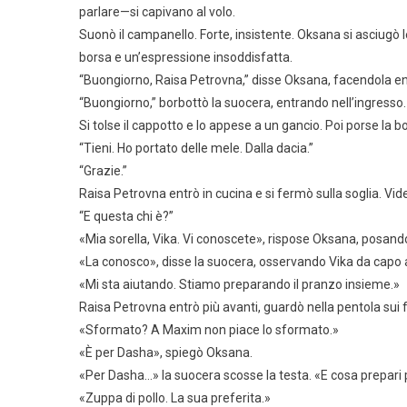
parlare—si capivano al volo.
Suonò il campanello. Forte, insistente. Oksana si asciugò 
borsa e un’espressione insoddisfatta.
“Buongiorno, Raisa Petrovna,” disse Oksana, facendola en
“Buongiorno,” borbottò la suocera, entrando nell’ingresso.
Si tolse il cappotto e lo appese a un gancio. Poi porse la 
“Tieni. Ho portato delle mele. Dalla dacia.”
“Grazie.”
Raisa Petrovna entrò in cucina e si fermò sulla soglia. Vide 
“E questa chi è?”
«Mia sorella, Vika. Vi conoscete», rispose Oksana, posando 
«La conosco», disse la suocera, osservando Vika da capo a 
«Mi sta aiutando. Stiamo preparando il pranzo insieme.»
Raisa Petrovna entrò più avanti, guardò nella pentola sui f
«Sformato? A Maxim non piace lo sformato.»
«È per Dasha», spiegò Oksana.
«Per Dasha…» la suocera scosse la testa. «E cosa prepar
«Zuppa di pollo. La sua preferita.»