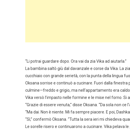
“Li potrai guardare dopo. Ora vai da zia Vika ad aiutarla.”
La bambina saltò giù dal davanzale e corse da Vika. La zia
cucchiaio con grande serietà, con la punta della lingua fuor
Oksana sorrise e continuò a cucinare. Fuori dalla finestra pi
culmine—freddo e grigio, ma nell’appartamento era caldo 
Vika versò l’impasto nelle formine e le mise nel forno. Si
“Grazie di essere venuta,” disse Oksana. “Da sola non ce l’a
“Ma dai. Non è niente. Mi fa sempre piacere. E poi, Dashk
“Sì,” confermò Oksana. “Tutta la sera ieri mi chiedeva qu
Le sorelle risero e continuarono a cucinare. Vika pelava le