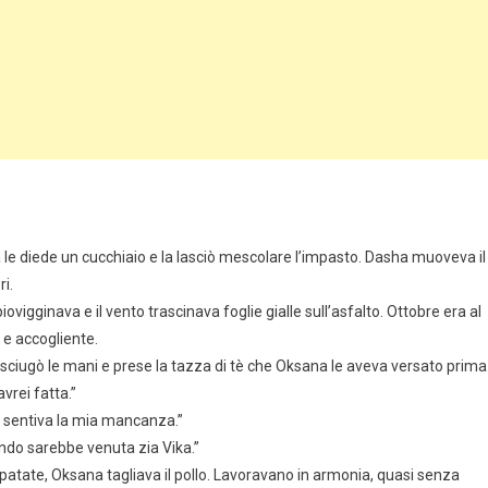
 le diede un cucchiaio e la lasciò mescolare l’impasto. Dasha muoveva il
i.
ovigginava e il vento trascinava foglie gialle sull’asfalto. Ottobre era al
e accogliente.
 asciugò le mani e prese la tazza di tè che Oksana le aveva versato prima
vrei fatta.”
a sentiva la mia mancanza.”
ando sarebbe venuta zia Vika.”
 patate, Oksana tagliava il pollo. Lavoravano in armonia, quasi senza