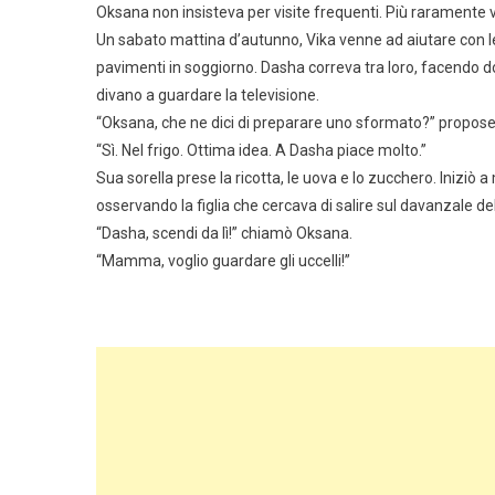
Oksana non insisteva per visite frequenti. Più raramente v
Un sabato mattina d’autunno, Vika venne ad aiutare con le
pavimenti in soggiorno. Dasha correva tra loro, facendo 
divano a guardare la televisione.
“Oksana, che ne dici di preparare uno sformato?” propose V
“Sì. Nel frigo. Ottima idea. A Dasha piace molto.”
Sua sorella prese la ricotta, le uova e lo zucchero. Iniziò
osservando la figlia che cercava di salire sul davanzale del
“Dasha, scendi da lì!” chiamò Oksana.
“Mamma, voglio guardare gli uccelli!”