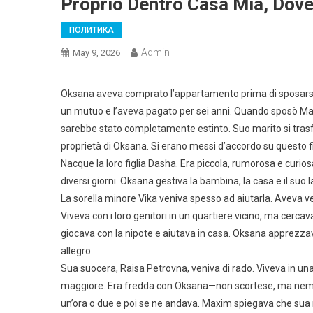
Proprio Dentro Casa Mia, Dove 
ПОЛИТИКА
Admin
May 9, 2026
Oksana aveva comprato l’appartamento prima di sposarsi. 
un mutuo e l’aveva pagato per sei anni. Quando sposò Ma
sarebbe stato completamente estinto. Suo marito si trasfe
proprietà di Oksana. Si erano messi d’accordo su questo fin
Nacque la loro figlia Dasha. Era piccola, rumorosa e curi
diversi giorni. Oksana gestiva la bambina, la casa e il suo 
La sorella minore Vika veniva spesso ad aiutarla. Aveva v
Viveva con i loro genitori in un quartiere vicino, ma cerc
giocava con la nipote e aiutava in casa. Oksana apprezz
allegro.
Sua suocera, Raisa Petrovna, veniva di rado. Viveva in una ca
maggiore. Era fredda con Oksana—non scortese, ma nemmen
un’ora o due e poi se ne andava. Maxim spiegava che sua m