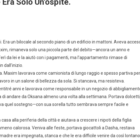
Era Solo Un’ospite.
Era un bilocale al secondo piano di un edificio in mattoni. Aveva acces
xim, rimaneva solo una piccola parte del debito—ancora un anno e
rì da lei e la aiutò con i pagamenti, ma l’appartamento rimase di
 dall’inizio.
osa. Maxim lavorava come camionista di lungo raggio e spesso partiva pe
lavoro in un salone di bellezza da sola. Si stancava, ma resisteva.
entitré anni e lavorava come responsabile in un negozio di abbigliament
ava di andare da Oksana almeno una volta alla settimana. Portava dolcetti
ava quel sostegno—con sua sorella tutto sembrava sempre facile e
sa alla periferia della città e aiutava a crescere i nipoti della figlia
o calorosa. Veniva alle feste, portava giocattoli a Dasha, restava
adre era impegnata, stanca e che le era difficile venire da così lontano