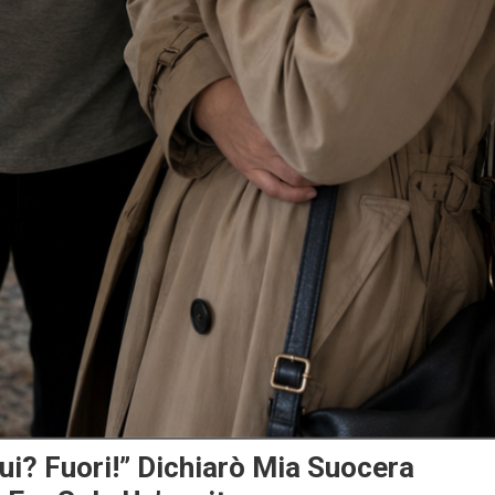
ui? Fuori!” Dichiarò Mia Suocera