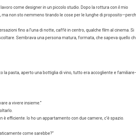
 lavoro come designer in un piccolo studio. Dopo la rottura con il mio
tta, ma non sto nemmeno tirando le cose per le lunghe di proposito—perc
azioni fino a l’una di notte, caffè in centro, qualche film al cinema. Si
scoltare. Sembrava una persona matura, formata, che sapeva quello c
a pasta, aperto una bottiglia di vino, tutto era accogliente e familiare
re a vivere insieme.”
ltarlo.
Non è efficiente. Io ho un appartamento con due camere, c’è spazio.
 praticamente come sarebbe?”