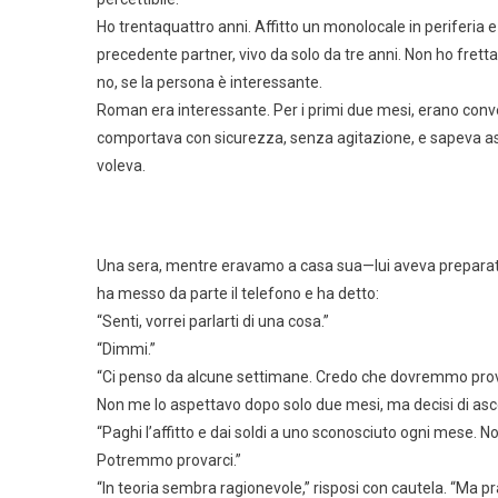
Ho trentaquattro anni. Affitto un monolocale in periferia e
precedente partner, vivo da solo da tre anni. Non ho fre
no, se la persona è interessante.
Roman era interessante. Per i primi due mesi, erano convers
comportava con sicurezza, senza agitazione, e sapeva a
voleva.
Una sera, mentre eravamo a casa sua—lui aveva preparato l
ha messo da parte il telefono e ha detto:
“Senti, vorrei parlarti di una cosa.”
“Dimmi.”
“Ci penso da alcune settimane. Credo che dovremmo prova
Non me lo aspettavo dopo solo due mesi, ma decisi di asco
“Paghi l’affitto e dai soldi a uno sconosciuto ogni mese. 
Potremmo provarci.”
“In teoria sembra ragionevole,” risposi con cautela. “Ma