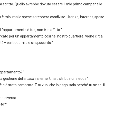
cosa scritto. Quello avrebbe dovuto essere il mio primo campanello
 è mio, ma le spese sarebbero condivise. Utenze, internet, spese
 L’appartamento è tuo, non è in affitto.”
mercato per un appartamento così nel nostro quartiere. Viene circa
età—ventiduemila e cinquecento.”
o appartamento?”
lla gestione della casa insieme. Una distribuzione equa.”
ià stato comprato. E tu vuoi che io paghi solo perché tu ne sei il
ne diversa.
sto?”