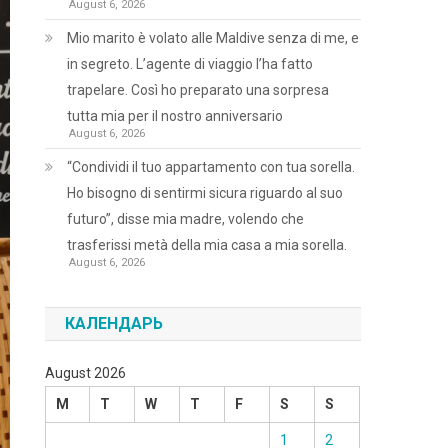
August 6, 2026
Mio marito è volato alle Maldive senza di me, e
in segreto. L’agente di viaggio l’ha fatto
trapelare. Così ho preparato una sorpresa
tutta mia per il nostro anniversario
August 6, 2026
“Condividi il tuo appartamento con tua sorella.
Ho bisogno di sentirmi sicura riguardo al suo
futuro”, disse mia madre, volendo che
trasferissi metà della mia casa a mia sorella.
August 6, 2026
КАЛЕНДАРЬ
August 2026
M
T
W
T
F
S
S
1
2