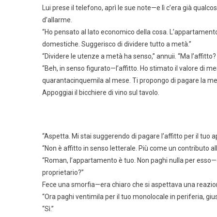
Lui prese il telefono, aprì le sue note—e lì c’era già qual
d’allarme.
“Ho pensato al lato economico della cosa. L’appartamento
domestiche. Suggerisco di dividere tutto a metà.”
“Dividere le utenze a metà ha senso,” annuii. “Ma l’affitto?
“Beh, in senso figurato—l’affitto. Ho stimato il valore di 
quarantacinquemila al mese. Ti propongo di pagare la m
Appoggiai il bicchiere di vino sul tavolo.
“Aspetta. Mi stai suggerendo di pagare l’affitto per il tu
“Non è affitto in senso letterale. Più come un contributo a
“Roman, l’appartamento è tuo. Non paghi nulla per esso—è g
proprietario?”
Fece una smorfia—era chiaro che si aspettava una reazio
“Ora paghi ventimila per il tuo monolocale in periferia, giu
“Sì.”