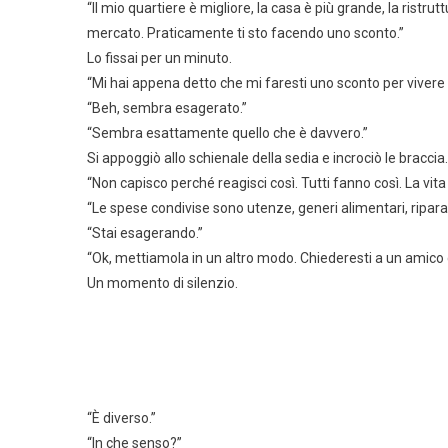
“Il mio quartiere è migliore, la casa è più grande, la ristr
mercato. Praticamente ti sto facendo uno sconto.”
Lo fissai per un minuto.
“Mi hai appena detto che mi faresti uno sconto per vivere 
“Beh, sembra esagerato.”
“Sembra esattamente quello che è davvero.”
Si appoggiò allo schienale della sedia e incrociò le braccia.
“Non capisco perché reagisci così. Tutti fanno così. La vita
“Le spese condivise sono utenze, generi alimentari, riparaz
“Stai esagerando.”
“Ok, mettiamola in un altro modo. Chiederesti a un amico ch
Un momento di silenzio.
“È diverso.”
“In che senso?”