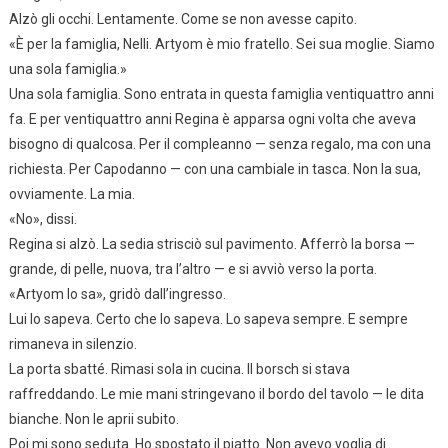
Alzò gli occhi. Lentamente. Come se non avesse capito.
«È per la famiglia, Nelli. Artyom è mio fratello. Sei sua moglie. Siamo
una sola famiglia.»
Una sola famiglia. Sono entrata in questa famiglia ventiquattro anni
fa. E per ventiquattro anni Regina è apparsa ogni volta che aveva
bisogno di qualcosa. Per il compleanno — senza regalo, ma con una
richiesta. Per Capodanno — con una cambiale in tasca. Non la sua,
ovviamente. La mia.
«No», dissi.
Regina si alzò. La sedia strisciò sul pavimento. Afferrò la borsa —
grande, di pelle, nuova, tra l’altro — e si avviò verso la porta.
«Artyom lo sa», gridò dall’ingresso.
Lui lo sapeva. Certo che lo sapeva. Lo sapeva sempre. E sempre
rimaneva in silenzio.
La porta sbatté. Rimasi sola in cucina. Il borsch si stava
raffreddando. Le mie mani stringevano il bordo del tavolo — le dita
bianche. Non le aprii subito.
Poi mi sono seduta. Ho spostato il piatto. Non avevo voglia di