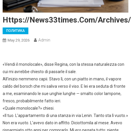
Https://news33times.com/archives
ПОЛИТИКА
Admin
May 29, 2026
«Vendi il monolocale», disse Regina, con la stessa naturalezza con
cui mi avrebbe chiesto di passarle il sale.
All’inizio nemmeno capii. Stavo lì, con un piatto in mano, il vapore
caldo del borsch che mi saliva verso il viso. E lei era seduta di fronte
a me, esaminando le sue unghie lunghe — smalto color lampone,
fresco, probabilmente fatto ieri.
«Quale monolocale?» chiesi.
«Il tuo. L’appartamento di una stanza in via Lenin. Tanto sta lì vuoto.»
Non era vuoto. L’avevo dato in affitto. Diciottomila al mese. Avevo
risparmiato otto anni per comprarlo. Mi ero negata tutto: niente