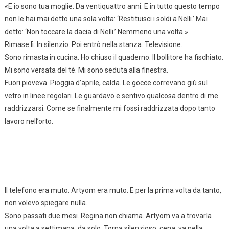
«E io sono tua moglie. Da ventiquattro anni. E in tutto questo tempo
non le hai mai detto una sola volta: ‘Restituisci i soldi a Nelli.’ Mai
detto: ‘Non toccare la dacia di Nelli.’ Nemmeno una volta.»
Rimase lì. In silenzio. Poi entrò nella stanza. Televisione.
Sono rimasta in cucina. Ho chiuso il quaderno. Il bollitore ha fischiato.
Mi sono versata del tè. Mi sono seduta alla finestra.
Fuori pioveva. Pioggia d’aprile, calda. Le gocce correvano giù sul
vetro in linee regolari. Le guardavo e sentivo qualcosa dentro di me
raddrizzarsi. Come se finalmente mi fossi raddrizzata dopo tanto
lavoro nell’orto.
Il telefono era muto. Artyom era muto. E per la prima volta da tanto,
non volevo spiegare nulla.
Sono passati due mesi. Regina non chiama. Artyom va a trovarla
una volta a settimana, da solo. Torna silenzioso, cena, va nella