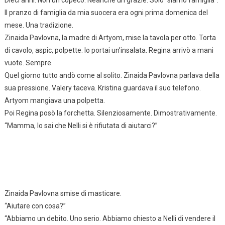
Dieci anni. Non un copeco. Neanche un grazie. Solo “siamo famiglia”.
Il pranzo di famiglia da mia suocera era ogni prima domenica del
mese. Una tradizione.
Zinaida Pavlovna, la madre di Artyom, mise la tavola per otto. Torta
di cavolo, aspic, polpette. Io portai un’insalata. Regina arrivò a mani
vuote. Sempre.
Quel giorno tutto andò come al solito. Zinaida Pavlovna parlava della
sua pressione. Valery taceva. Kristina guardava il suo telefono.
Artyom mangiava una polpetta.
Poi Regina posò la forchetta. Silenziosamente. Dimostrativamente.
“Mamma, lo sai che Nelli si è rifiutata di aiutarci?”
Zinaida Pavlovna smise di masticare.
“Aiutare con cosa?”
“Abbiamo un debito. Uno serio. Abbiamo chiesto a Nelli di vendere il