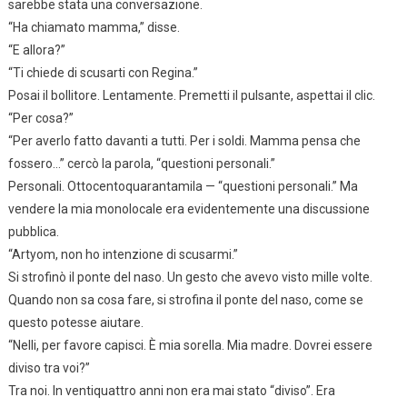
sarebbe stata una conversazione.
“Ha chiamato mamma,” disse.
“E allora?”
“Ti chiede di scusarti con Regina.”
Posai il bollitore. Lentamente. Premetti il pulsante, aspettai il clic.
“Per cosa?”
“Per averlo fatto davanti a tutti. Per i soldi. Mamma pensa che
fossero…” cercò la parola, “questioni personali.”
Personali. Ottocentoquarantamila — “questioni personali.” Ma
vendere la mia monolocale era evidentemente una discussione
pubblica.
“Artyom, non ho intenzione di scusarmi.”
Si strofinò il ponte del naso. Un gesto che avevo visto mille volte.
Quando non sa cosa fare, si strofina il ponte del naso, come se
questo potesse aiutare.
“Nelli, per favore capisci. È mia sorella. Mia madre. Dovrei essere
diviso tra voi?”
Tra noi. In ventiquattro anni non era mai stato “diviso”. Era