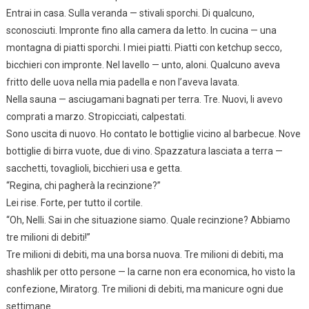
Entrai in casa. Sulla veranda — stivali sporchi. Di qualcuno,
sconosciuti. Impronte fino alla camera da letto. In cucina — una
montagna di piatti sporchi. I miei piatti. Piatti con ketchup secco,
bicchieri con impronte. Nel lavello — unto, aloni. Qualcuno aveva
fritto delle uova nella mia padella e non l’aveva lavata.
Nella sauna — asciugamani bagnati per terra. Tre. Nuovi, li avevo
comprati a marzo. Stropicciati, calpestati.
Sono uscita di nuovo. Ho contato le bottiglie vicino al barbecue. Nove
bottiglie di birra vuote, due di vino. Spazzatura lasciata a terra —
sacchetti, tovaglioli, bicchieri usa e getta.
“Regina, chi pagherà la recinzione?”
Lei rise. Forte, per tutto il cortile.
“Oh, Nelli. Sai in che situazione siamo. Quale recinzione? Abbiamo
tre milioni di debiti!”
Tre milioni di debiti, ma una borsa nuova. Tre milioni di debiti, ma
shashlik per otto persone — la carne non era economica, ho visto la
confezione, Miratorg. Tre milioni di debiti, ma manicure ogni due
settimane.