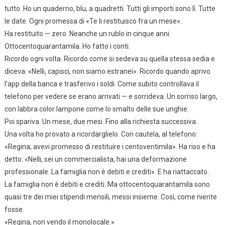
tutto. Ho un quaderno, blu, a quadretti. Tutti gli importi sono lì. Tutte
le date. Ogni promessa di «Te li restituisco fra un mese».
Ha restituito — zero. Neanche un rublo in cinque anni.
Ottocentoquarantamila. Ho fatto i conti.
Ricordo ogni volta. Ricordo come si sedeva su quella stessa sedia e
diceva: «Nelli, capisci, non siamo estranei». Ricordo quando aprivo
l’app della banca e trasferivo i soldi. Come subito controllava il
telefono per vedere se erano arrivati — e sorrideva. Un sorriso largo,
con labbra color lampone come lo smalto delle sue unghie.
Poi spariva. Un mese, due mesi. Fino alla richiesta successiva.
Una volta ho provato a ricordarglielo. Con cautela, al telefono:
«Regina, avevi promesso di restituire i centoventimila». Ha riso e ha
detto: «Nelli, sei un commercialista, hai una deformazione
professionale. La famiglia non è debiti e crediti». E ha riattaccato.
La famiglia non è debiti e crediti. Ma ottocentoquarantamila sono
quasi tre dei miei stipendi mensili, messi insieme. Così, come niente
fosse.
«Regina, non vendo il monolocale.»