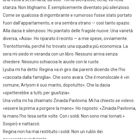
stanza. Non litighiamo. È semplicemente diventato più silenzioso.
Come se qualcosa di ingombrante e rumoroso fosse stato portato
fuori dall’appartamento, e ora sembra strano — così tanto spazio.
Alla dacia è silenzioso. Ho piantato delle fragole nuove. Una varietà
diversa, «Asia». Ho riparato il recinto — a mie spese, ovviamente.
Trentottomila, perché ho trovato una squadra più economica. La
sera mi siedo in veranda con un libro. Nessuno arriva senza
chiedere. Nessuno schiaccia le aiuole con le ruote.
Lyuba mi ha detto: Regina va in giro dai parenti dicendo che l’ho
«cacciata dalla famiglia». Che sono avara. Che il monolocale è «in
comune, Artyom è suo marito, dopotutto». Che la dacia
«spetterebbe a tutti, per giustizia».
Una volta mi ha chiamato Zinaida Pavlovna. Mi ha chiesto se volevo
«essere la prima a porgere la mano». Ho risposto: «Zinaida Pavlovna,
la mano l’ho tesa sette volte. Con i soldi. Non sono mai tornati.»
Sospirò e riattaccò.
Regina non ha mai restituito i soldi. Non un rublo dei