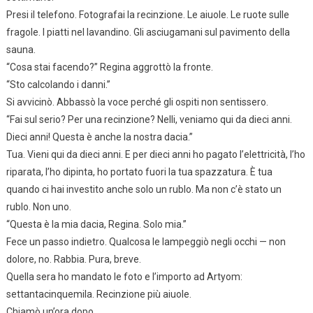
Presi il telefono. Fotografai la recinzione. Le aiuole. Le ruote sulle
fragole. I piatti nel lavandino. Gli asciugamani sul pavimento della
sauna.
“Cosa stai facendo?” Regina aggrottò la fronte.
“Sto calcolando i danni.”
Si avvicinò. Abbassò la voce perché gli ospiti non sentissero.
“Fai sul serio? Per una recinzione? Nelli, veniamo qui da dieci anni.
Dieci anni! Questa è anche la nostra dacia.”
Tua. Vieni qui da dieci anni. E per dieci anni ho pagato l’elettricità, l’ho
riparata, l’ho dipinta, ho portato fuori la tua spazzatura. È tua
quando ci hai investito anche solo un rublo. Ma non c’è stato un
rublo. Non uno.
“Questa è la mia dacia, Regina. Solo mia.”
Fece un passo indietro. Qualcosa le lampeggiò negli occhi — non
dolore, no. Rabbia. Pura, breve.
Quella sera ho mandato le foto e l’importo ad Artyom:
settantacinquemila. Recinzione più aiuole.
Chiamò un’ora dopo.