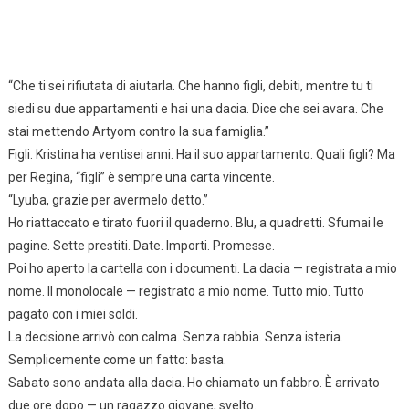
“Che ti sei rifiutata di aiutarla. Che hanno figli, debiti, mentre tu ti
siedi su due appartamenti e hai una dacia. Dice che sei avara. Che
stai mettendo Artyom contro la sua famiglia.”
Figli. Kristina ha ventisei anni. Ha il suo appartamento. Quali figli? Ma
per Regina, “figli” è sempre una carta vincente.
“Lyuba, grazie per avermelo detto.”
Ho riattaccato e tirato fuori il quaderno. Blu, a quadretti. Sfumai le
pagine. Sette prestiti. Date. Importi. Promesse.
Poi ho aperto la cartella con i documenti. La dacia — registrata a mio
nome. Il monolocale — registrato a mio nome. Tutto mio. Tutto
pagato con i miei soldi.
La decisione arrivò con calma. Senza rabbia. Senza isteria.
Semplicemente come un fatto: basta.
Sabato sono andata alla dacia. Ho chiamato un fabbro. È arrivato
due ore dopo — un ragazzo giovane, svelto.