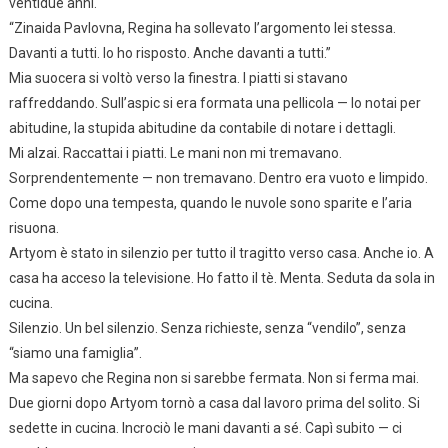
ventidue anni.
“Zinaida Pavlovna, Regina ha sollevato l’argomento lei stessa.
Davanti a tutti. Io ho risposto. Anche davanti a tutti.”
Mia suocera si voltò verso la finestra. I piatti si stavano
raffreddando. Sull’aspic si era formata una pellicola — lo notai per
abitudine, la stupida abitudine da contabile di notare i dettagli.
Mi alzai. Raccattai i piatti. Le mani non mi tremavano.
Sorprendentemente — non tremavano. Dentro era vuoto e limpido.
Come dopo una tempesta, quando le nuvole sono sparite e l’aria
risuona.
Artyom è stato in silenzio per tutto il tragitto verso casa. Anche io. A
casa ha acceso la televisione. Ho fatto il tè. Menta. Seduta da sola in
cucina.
Silenzio. Un bel silenzio. Senza richieste, senza “vendilo”, senza
“siamo una famiglia”.
Ma sapevo che Regina non si sarebbe fermata. Non si ferma mai.
Due giorni dopo Artyom tornò a casa dal lavoro prima del solito. Si
sedette in cucina. Incrociò le mani davanti a sé. Capì subito — ci