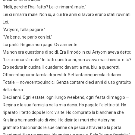
“Nelli, perché l’hai fatto? Lei ci rimarrà male.”
Lei ci rimarrà male. Non io, a cui tre anni di lavoro erano stati rovinati.
Lei.
“Artyom, falla pagare.”
“Va bene, ne parlo con lei.”
Lui parlò. Regina non pagò. Ovviamente.
Ma non era questione di soldi. Era il modo in cui Artyom aveva detto:
“Lei ci rimarrà male.” In tutti questi anni, non aveva mai chiesto: e tu?
Ero seduta in cucina. Il quaderno davanti a me, blu, a quadretti.
Ottocentoquarantamila di prestiti. Settantacinquemila di danni.
Totale — novecentoquindici. Senza contare dieci anni di uso gratuito
della dacia.
Dieci anni. Ogni estate, ogni lungo weekend, ogni festa di maggio —
Regina e la sua famiglia nella mia dacia. Ho pagato l’elettricità. Ho
riparato il tetto dopo le loro visite. Ho comprato la biancheria che
Kristina ha macchiato di vino. Ho dipinto i muri che Valery ha
graffiato trascinando le sue canne da pesca attraverso la porta.