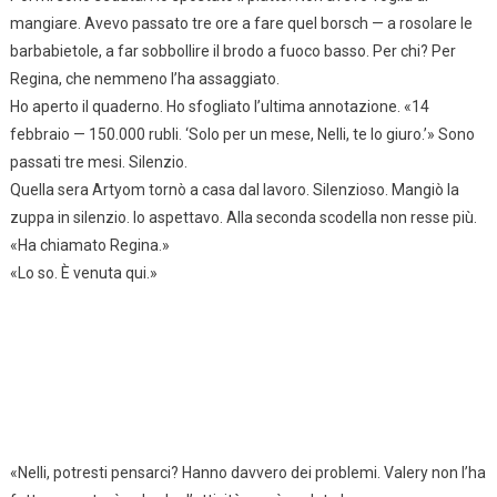
mangiare. Avevo passato tre ore a fare quel borsch — a rosolare le
barbabietole, a far sobbollire il brodo a fuoco basso. Per chi? Per
Regina, che nemmeno l’ha assaggiato.
Ho aperto il quaderno. Ho sfogliato l’ultima annotazione. «14
febbraio — 150.000 rubli. ‘Solo per un mese, Nelli, te lo giuro.’» Sono
passati tre mesi. Silenzio.
Quella sera Artyom tornò a casa dal lavoro. Silenzioso. Mangiò la
zuppa in silenzio. Io aspettavo. Alla seconda scodella non resse più.
«Ha chiamato Regina.»
«Lo so. È venuta qui.»
«Nelli, potresti pensarci? Hanno davvero dei problemi. Valery non l’ha