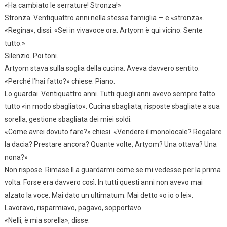
«Ha cambiato le serrature! Stronza!»
Stronza. Ventiquattro anni nella stessa famiglia — e «stronza».
«Regina», dissi. «Sei in vivavoce ora. Artyom è qui vicino. Sente
tutto.»
Silenzio. Poi toni.
Artyom stava sulla soglia della cucina. Aveva davvero sentito.
«Perché l’hai fatto?» chiese. Piano.
Lo guardai. Ventiquattro anni. Tutti quegli anni avevo sempre fatto
tutto «in modo sbagliato». Cucina sbagliata, risposte sbagliate a sua
sorella, gestione sbagliata dei miei soldi.
«Come avrei dovuto fare?» chiesi. «Vendere il monolocale? Regalare
la dacia? Prestare ancora? Quante volte, Artyom? Una ottava? Una
nona?»
Non rispose. Rimase lì a guardarmi come se mi vedesse per la prima
volta. Forse era davvero così. In tutti questi anni non avevo mai
alzato la voce. Mai dato un ultimatum. Mai detto «o io o lei».
Lavoravo, risparmiavo, pagavo, sopportavo.
«Nelli, è mia sorella», disse.