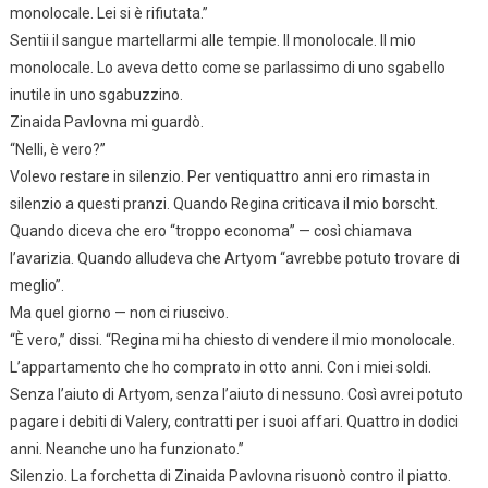
monolocale. Lei si è rifiutata.”
Sentii il sangue martellarmi alle tempie. Il monolocale. Il mio
monolocale. Lo aveva detto come se parlassimo di uno sgabello
inutile in uno sgabuzzino.
Zinaida Pavlovna mi guardò.
“Nelli, è vero?”
Volevo restare in silenzio. Per ventiquattro anni ero rimasta in
silenzio a questi pranzi. Quando Regina criticava il mio borscht.
Quando diceva che ero “troppo economa” — così chiamava
l’avarizia. Quando alludeva che Artyom “avrebbe potuto trovare di
meglio”.
Ma quel giorno — non ci riuscivo.
“È vero,” dissi. “Regina mi ha chiesto di vendere il mio monolocale.
L’appartamento che ho comprato in otto anni. Con i miei soldi.
Senza l’aiuto di Artyom, senza l’aiuto di nessuno. Così avrei potuto
pagare i debiti di Valery, contratti per i suoi affari. Quattro in dodici
anni. Neanche uno ha funzionato.”
Silenzio. La forchetta di Zinaida Pavlovna risuonò contro il piatto.