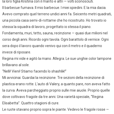
la loro figlia Kristina con il marito e altri — volti sconosciuti.
Il barbecue fumava. Il mio barbecue. I miei spiedini. E la mia dacia.
Avevo comprato quel terreno undici anni fa. Seicento metri quadrati,
una piccola casa semi-di-rottame che ho ricostruito. Ho trovato io
stessa la squadra di lavoro, progettato io stessa il piano.
Fondamenta, muri, tetto, sauna, recinzione — quasi due milioni nel
corso degli anni. Ricordo ogni tavola. Ogni barattolo di vernice. Ogni
sera dopo il lavoro quando venivo qui con il metro e il quaderno
invece di riposare.
Regina mi vide e agitò la mano. Allegra. Le sue unghie color lampone
brillavano al sole.
“Nelli! Vieni! Stiamo facendo lo shashlik!”
Mi avvicinai. Guardai la recinzione. Tre sezioni della recinzione di
plastica erano rotte. L’auto di Valery, a quanto pare, non aveva fatto
la curva. Aveva parcheggiato proprio sulle mie aiuole. Proprio quelle
dove coltivavo fragole da tre anni. Una varietà speciale, “Regina
Elisabetta”. Quattro stagioni di cure.
Le ruote stavano proprio sopra le piante. Vedevo le fragole rosse —