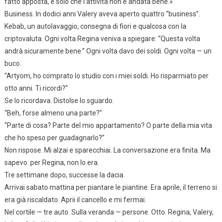
fatto apposta, è solo che l’attività non è andata bene.»
Business. In dodici anni Valery aveva aperto quattro “business”.
Kebab, un autolavaggio, consegna di fiori e qualcosa con la
criptovaluta. Ogni volta Regina veniva a spiegare: “Questa volta
andrà sicuramente bene.” Ogni volta davo dei soldi. Ogni volta — un
buco.
“Artyom, ho comprato lo studio con i miei soldi. Ho risparmiato per
otto anni. Ti ricordi?”
Se lo ricordava. Distolse lo sguardo.
“Beh, forse almeno una parte?”
“Parte di cosa? Parte del mio appartamento? O parte della mia vita
che ho speso per guadagnarlo?”
Non rispose. Mi alzai e sparecchiai. La conversazione era finita. Ma
sapevo: per Regina, non lo era.
Tre settimane dopo, successe la dacia.
Arrivai sabato mattina per piantare le piantine. Era aprile, il terreno si
era già riscaldato. Aprii il cancello e mi fermai.
Nel cortile — tre auto. Sulla veranda — persone. Otto. Regina, Valery,