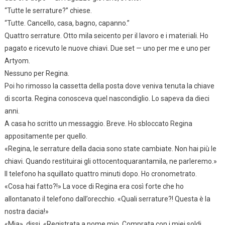
“Tutte le serrature?” chiese.
“Tutte. Cancello, casa, bagno, capanno.”
Quattro serrature. Otto mila seicento per il lavoro e i materiali. Ho
pagato e ricevuto le nuove chiavi. Due set — uno per me e uno per
Artyom.
Nessuno per Regina.
Poi ho rimosso la cassetta della posta dove veniva tenuta la chiave
di scorta. Regina conosceva quel nascondiglio. Lo sapeva da dieci
anni.
A casa ho scritto un messaggio. Breve. Ho sbloccato Regina
appositamente per quello.
«Regina, le serrature della dacia sono state cambiate. Non hai più le
chiavi. Quando restituirai gli ottocentoquarantamila, ne parleremo.»
Il telefono ha squillato quattro minuti dopo. Ho cronometrato.
«Cosa hai fatto?!» La voce di Regina era così forte che ho
allontanato il telefono dall’orecchio. «Quali serrature?! Questa è la
nostra dacia!»
«Mia», dissi. «Registrata a nome mio. Comprata con i miei soldi.