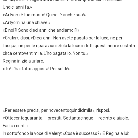
Undici anni fa.»
«Artyom è tuo marito! Quindi è anche sua!»
«Artyom ha una chiave.»
«E noi?! Sono dieci anni che andiamo lì!»
«Gratis», dissi. «Dieci anni. Non avete pagato per la luce, né per
l’acqua, né per le riparazioni. Solo la luce in tutti questi anni è costata
circa centoventimila. L’ho pagata io. Non tu.»
Regina iniziò a urlare.
«Tu! L’hai fatto apposta! Per soldi!»
«Per essere precisi, per novecentoquindicimila», risposi.
«Ottocentoquaranta — prestiti. Settantacinque — recinto e aiuole.
Fai tu i conti.»
In sottofondo la voce di Valery: «Cosa è successo?» E Regina a lui: