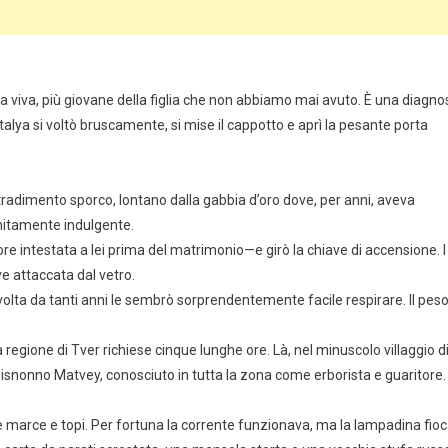
a viva, più giovane della figlia che non abbiamo mai avuto. È una diagno
Natalya si voltò bruscamente, si mise il cappotto e aprì la pesante porta
radimento sporco, lontano dalla gabbia d’oro dove, per anni, aveva
initamente indulgente.
re intestata a lei prima del matrimonio—e girò la chiave di accensione. I
ve attaccata dal vetro.
volta da tanti anni le sembrò sorprendentemente facile respirare. Il pes
a regione di Tver richiese cinque lunghe ore. Là, nel minuscolo villaggio d
bisnonno Matvey, conosciuto in tutta la zona come erborista e guaritore.
e marce e topi. Per fortuna la corrente funzionava, ma la lampadina fio