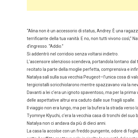
“Alina non è un accessorio di status, Andrey. È una ragazz
terrificante della tua vanità. E no, non tutti vivono così,” 
d’ingresso. “Addio.”
Si addentrò nel corridoio senza voltarsi indietro.
L’ascensore silenzioso scendeva, portandola lontano dal t
recitato la parte della moglie perfetta, comprensiva e inf
Natalya salì sulla sua vecchia Peugeot—l’unica cosa di valo
tergicristalli scricchiolarono mentre spazzavano via la ne
Davanti a lei c’era un ignoto spaventoso, ma per la prima 
delle aspettative altrui era caduto dalle sue fragili spalle.
Il viaggio non era lungo, ma per la bufera la strada verso l
Tyomnye Klyuchi, c’era la vecchia casa di tronchi del suo 
Natalya non ci andava da più di dieci anni.
La casa la accolse con un freddo pungente, odore di fogli