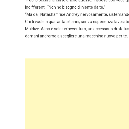
“Puoi bloccare le carte anche adesso,” rispose con voce 
indifferenti. “Non ho bisogno di niente da te.”
“Ma dai, Natasha!” rise Andrey nervosamente, sistemando 
Chi ti vuole a quarantatré anni, senza esperienza lavorat
Maldive. Alina è solo un’avventura, un accessorio di status, 
domani andremo a scegliere una macchina nuova per te.