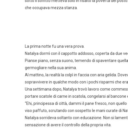
sotto il soffitto metteva solo in risalto la povertà del po
che occupava mezza stanza.
La prima notte fu una vera prova.
Natalya dormì con il cappotto addosso, coperta da due vecc
Pianse piano, senza suono, temendo di spaventare quella
germogliare nella sua anima.
Al mattino, la realtà la colpì in faccia con aria gelida. D
sopravvivere in qualche modo con i pochi risparmi che era 
Una settimana dopo, Natalya trovò lavoro come commessa ne
portare scatole di carne in scatola, congelarsi al bancone e
“Ehi, principessa di città, dammi il pane fresco, non quello
viso paffuto, scrutando con sospetto le mani curate di Nata
Natalya sorrideva soltanto con educazione. Non si lamenta
sensazione di avere il controllo della propria vita.