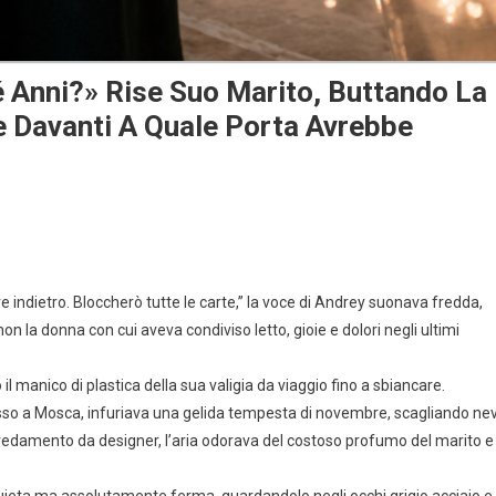
é Anni?» Rise Suo Marito, Buttando La
e Davanti A Quale Porta Avrebbe
e indietro. Bloccherò tutte le carte,” la voce di Andrey suonava fredda,
 la donna con cui aveva condiviso letto, gioie e dolori negli ultimi
il manico di plastica della sua valigia da viaggio fino a sbiancare.
usso a Mosca, infuriava una gelida tempesta di novembre, scagliando ne
arredamento da designer, l’aria odorava del costoso profumo del marito e