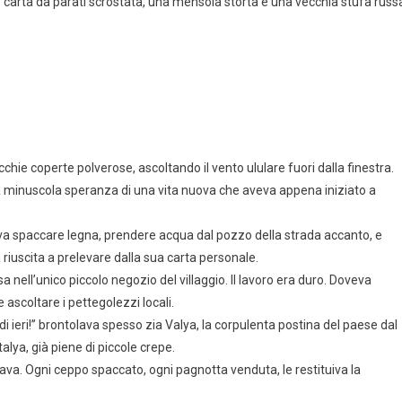
sto: carta da parati scrostata, una mensola storta e una vecchia stufa russ
hie coperte polverose, ascoltando il vento ululare fuori dalla finestra.
 minuscola speranza di una vita nuova che aveva appena iniziato a
oveva spaccare legna, prendere acqua dal pozzo della strada accanto, e
riuscita a prelevare dalla sua carta personale.
ll’unico piccolo negozio del villaggio. Il lavoro era duro. Doveva
 ascoltare i pettegolezzi locali.
 di ieri!” brontolava spesso zia Valya, la corpulenta postina del paese dal
lya, già piene di piccole crepe.
va. Ogni ceppo spaccato, ogni pagnotta venduta, le restituiva la