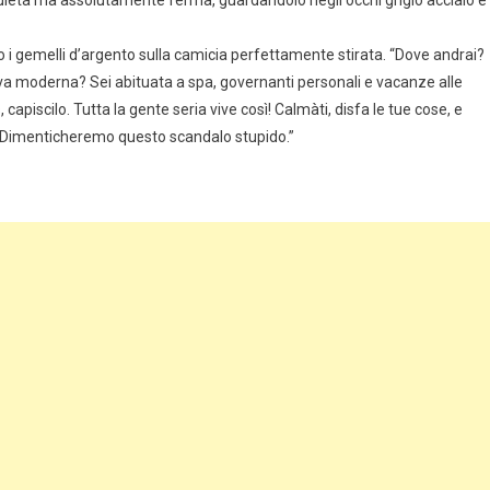
quieta ma assolutamente ferma, guardandolo negli occhi grigio acciaio e
i gemelli d’argento sulla camicia perfettamente stirata. “Dove andrai?
iva moderna? Sei abituata a spa, governanti personali e vacanze alle
capiscilo. Tutta la gente seria vive così! Calmàti, disfa le tue cose, e
 Dimenticheremo questo scandalo stupido.”