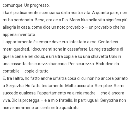
comunque. Un progresso.
Irka è praticamente scomparsa dalla nostra vita. A quanto pare, non
mi ha perdonata. Bene, grazie a Dio. Meno Irka nella vita significa più
allegria in casa, come dice un noto proverbio — un proverbio che ho
appena inventato.
L’appartamento è sempre dove era. Intestato a me. Centodieci
metri quadrati. I documenti sono in cassaforte. La registrazione di
quella cena è nel cloud, e un’altra copia è su una chiavetta USB in
una cassetta di sicurezza bancaria. Per sicurezza. Abitudine da
contabile — copie di tutto.
E, tra l’altro, ho fatto anche un’altra cosa di cui non ho ancora parlato
a Seryozha. Ho fatto testamento. Molto accurato. Semplice. Se mi
succede qualcosa, l’appartamento va a mia madre — che è ancora
viva, Dio la protegga — e a mio fratello. In parti uguali. Seryozha non
riceve nemmeno un centimetro quadrato.