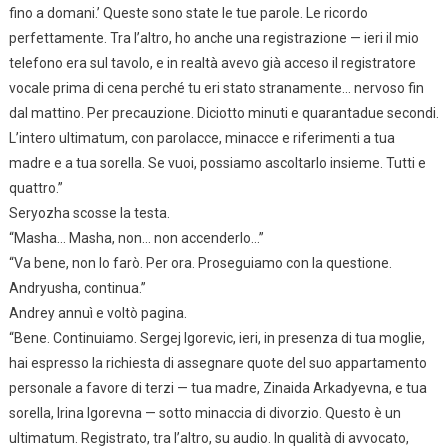
fino a domani.’ Queste sono state le tue parole. Le ricordo
perfettamente. Tra l’altro, ho anche una registrazione — ieri il mio
telefono era sul tavolo, e in realtà avevo già acceso il registratore
vocale prima di cena perché tu eri stato stranamente… nervoso fin
dal mattino. Per precauzione. Diciotto minuti e quarantadue secondi.
L’intero ultimatum, con parolacce, minacce e riferimenti a tua
madre e a tua sorella. Se vuoi, possiamo ascoltarlo insieme. Tutti e
quattro.”
Seryozha scosse la testa.
“Masha… Masha, non… non accenderlo…”
“Va bene, non lo farò. Per ora. Proseguiamo con la questione.
Andryusha, continua.”
Andrey annuì e voltò pagina.
“Bene. Continuiamo. Sergej Igorevic, ieri, in presenza di tua moglie,
hai espresso la richiesta di assegnare quote del suo appartamento
personale a favore di terzi — tua madre, Zinaida Arkadyevna, e tua
sorella, Irina Igorevna — sotto minaccia di divorzio. Questo è un
ultimatum. Registrato, tra l’altro, su audio. In qualità di avvocato,