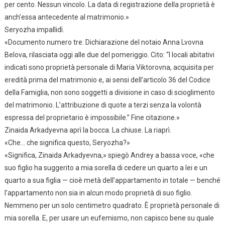
per cento. Nessun vincolo. La data di registrazione della proprietà è
anch’essa antecedente al matrimonio.»
Seryozha impallidì.
«Documento numero tre. Dichiarazione del notaio Anna Lvovna
Belova, rilasciata oggi alle due del pomeriggio. Cito: “I locali abitativi
indicati sono proprietà personale di Maria Viktorovna, acquisita per
eredità prima del matrimonio e, ai sensi dell’articolo 36 del Codice
della Famiglia, non sono soggetti a divisione in caso di scioglimento
del matrimonio. L’attribuzione di quote a terzi senza la volontà
espressa del proprietario è impossibile.” Fine citazione.»
Zinaida Arkadyevna aprì la bocca. La chiuse. La riaprì.
«Che… che significa questo, Seryozha?»
«Significa, Zinaida Arkadyevna,» spiegò Andrey a bassa voce, «che
suo figlio ha suggerito a mia sorella di cedere un quarto a lei e un
quarto a sua figlia — cioè metà dell’appartamento in totale — benché
l’appartamento non sia in alcun modo proprietà di suo figlio.
Nemmeno per un solo centimetro quadrato. È proprietà personale di
mia sorella. E, per usare un eufemismo, non capisco bene su quale