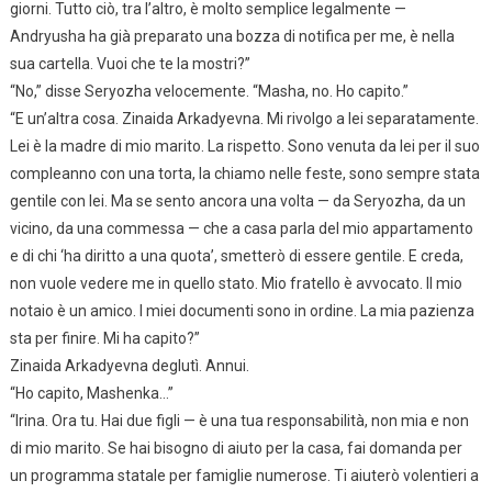
giorni. Tutto ciò, tra l’altro, è molto semplice legalmente —
Andryusha ha già preparato una bozza di notifica per me, è nella
sua cartella. Vuoi che te la mostri?”
“No,” disse Seryozha velocemente. “Masha, no. Ho capito.”
“E un’altra cosa. Zinaida Arkadyevna. Mi rivolgo a lei separatamente.
Lei è la madre di mio marito. La rispetto. Sono venuta da lei per il suo
compleanno con una torta, la chiamo nelle feste, sono sempre stata
gentile con lei. Ma se sento ancora una volta — da Seryozha, da un
vicino, da una commessa — che a casa parla del mio appartamento
e di chi ‘ha diritto a una quota’, smetterò di essere gentile. E creda,
non vuole vedere me in quello stato. Mio fratello è avvocato. Il mio
notaio è un amico. I miei documenti sono in ordine. La mia pazienza
sta per finire. Mi ha capito?”
Zinaida Arkadyevna deglutì. Annui.
“Ho capito, Mashenka…”
“Irina. Ora tu. Hai due figli — è una tua responsabilità, non mia e non
di mio marito. Se hai bisogno di aiuto per la casa, fai domanda per
un programma statale per famiglie numerose. Ti aiuterò volentieri a