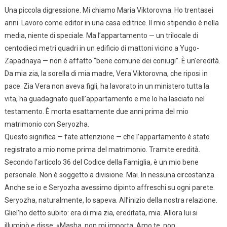
Una piccola digressione. Mi chiamo Maria Viktorovna. Ho trentasei
anni. Lavoro come editor in una casa editrice. Il mio stipendio è nella
media, niente di speciale. Ma l’appartamento — un trilocale di
centodieci metri quadri in un edificio di mattoni vicino a Yugo-
Zapadnaya — non è affatto “bene comune dei coniugi”. È un’eredità.
Da mia zia, la sorella di mia madre, Vera Viktorovna, che riposi in
pace. Zia Vera non aveva figli, ha lavorato in un ministero tutta la
vita, ha guadagnato quell’appartamento e me lo ha lasciato nel
testamento. È morta esattamente due anni prima del mio
matrimonio con Seryozha.
Questo significa — fate attenzione — che l’appartamento è stato
registrato a mio nome prima del matrimonio. Tramite eredità.
Secondo l’articolo 36 del Codice della Famiglia, è un mio bene
personale. Non è soggetto a divisione. Mai. In nessuna circostanza.
Anche se io e Seryozha avessimo dipinto affreschi su ogni parete.
Seryozha, naturalmente, lo sapeva. All’inizio della nostra relazione.
Gliel’ho detto subito: era di mia zia, ereditata, mia. Allora lui si
illuminò e disse: «Masha, non mi importa. Amo te, non