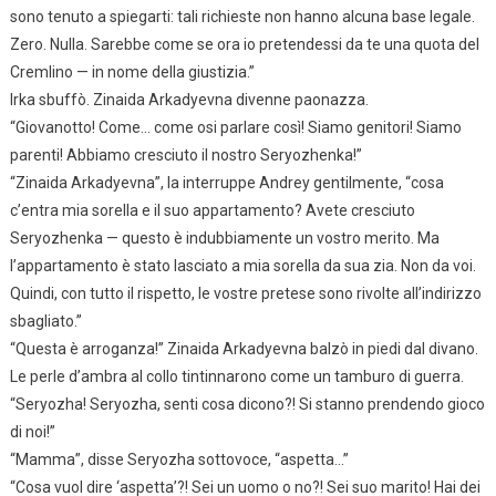
sono tenuto a spiegarti: tali richieste non hanno alcuna base legale.
Zero. Nulla. Sarebbe come se ora io pretendessi da te una quota del
Cremlino — in nome della giustizia.”
Irka sbuffò. Zinaida Arkadyevna divenne paonazza.
“Giovanotto! Come… come osi parlare così! Siamo genitori! Siamo
parenti! Abbiamo cresciuto il nostro Seryozhenka!”
“Zinaida Arkadyevna”, la interruppe Andrey gentilmente, “cosa
c’entra mia sorella e il suo appartamento? Avete cresciuto
Seryozhenka — questo è indubbiamente un vostro merito. Ma
l’appartamento è stato lasciato a mia sorella da sua zia. Non da voi.
Quindi, con tutto il rispetto, le vostre pretese sono rivolte all’indirizzo
sbagliato.”
“Questa è arroganza!” Zinaida Arkadyevna balzò in piedi dal divano.
Le perle d’ambra al collo tintinnarono come un tamburo di guerra.
“Seryozha! Seryozha, senti cosa dicono?! Si stanno prendendo gioco
di noi!”
“Mamma”, disse Seryozha sottovoce, “aspetta…”
“Cosa vuol dire ‘aspetta’?! Sei un uomo o no?! Sei suo marito! Hai dei