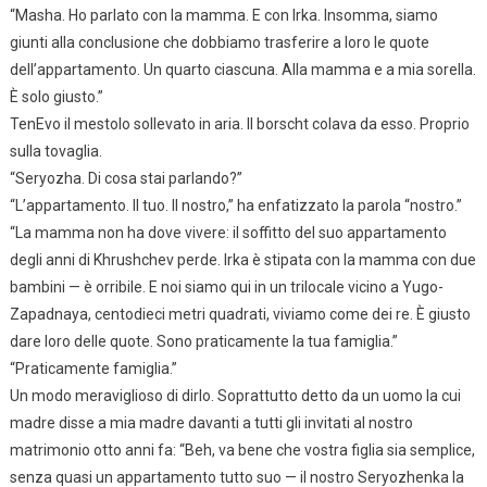
“Masha. Ho parlato con la mamma. E con Irka. Insomma, siamo
giunti alla conclusione che dobbiamo trasferire a loro le quote
dell’appartamento. Un quarto ciascuna. Alla mamma e a mia sorella.
È solo giusto.”
TenEvo il mestolo sollevato in aria. Il borscht colava da esso. Proprio
sulla tovaglia.
“Seryozha. Di cosa stai parlando?”
“L’appartamento. Il tuo. Il nostro,” ha enfatizzato la parola “nostro.”
“La mamma non ha dove vivere: il soffitto del suo appartamento
degli anni di Khrushchev perde. Irka è stipata con la mamma con due
bambini — è orribile. E noi siamo qui in un trilocale vicino a Yugo-
Zapadnaya, centodieci metri quadrati, viviamo come dei re. È giusto
dare loro delle quote. Sono praticamente la tua famiglia.”
“Praticamente famiglia.”
Un modo meraviglioso di dirlo. Soprattutto detto da un uomo la cui
madre disse a mia madre davanti a tutti gli invitati al nostro
matrimonio otto anni fa: “Beh, va bene che vostra figlia sia semplice,
senza quasi un appartamento tutto suo — il nostro Seryozhenka la