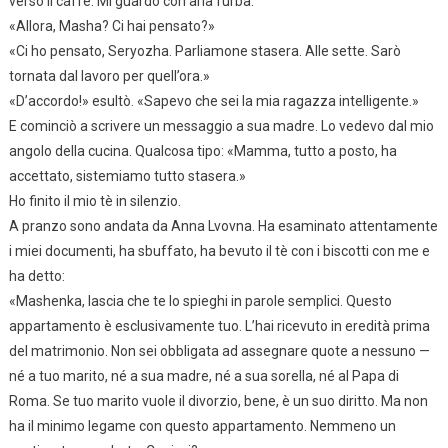
versò il caffè. Mi guardò con aria furba.
«Allora, Masha? Ci hai pensato?»
«Ci ho pensato, Seryozha. Parliamone stasera. Alle sette. Sarò
tornata dal lavoro per quell’ora.»
«D’accordo!» esultò. «Sapevo che sei la mia ragazza intelligente.»
E cominciò a scrivere un messaggio a sua madre. Lo vedevo dal mio
angolo della cucina. Qualcosa tipo: «Mamma, tutto a posto, ha
accettato, sistemiamo tutto stasera.»
Ho finito il mio tè in silenzio.
A pranzo sono andata da Anna Lvovna. Ha esaminato attentamente
i miei documenti, ha sbuffato, ha bevuto il tè con i biscotti con me e
ha detto:
«Mashenka, lascia che te lo spieghi in parole semplici. Questo
appartamento è esclusivamente tuo. L’hai ricevuto in eredità prima
del matrimonio. Non sei obbligata ad assegnare quote a nessuno —
né a tuo marito, né a sua madre, né a sua sorella, né al Papa di
Roma. Se tuo marito vuole il divorzio, bene, è un suo diritto. Ma non
ha il minimo legame con questo appartamento. Nemmeno un