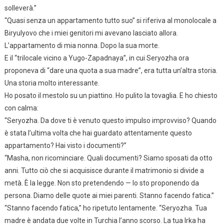
solleverà.”
“Quasi senza un appartamento tutto suo” si riferiva al monolocale a
Biryulyovo che i miei genitori mi avevano lasciato allora.
L’appartamento di mia nonna. Dopo la sua morte.
E il “trilocale vicino a Yugo-Zapadnaya”, in cui Seryozha ora
proponeva di “dare una quota a sua madre”, era tutta un’altra storia.
Una storia molto interessante.
Ho posato il mestolo su un piattino. Ho pulito la tovaglia. E ho chiesto
con calma:
“Seryozha. Da dove ti è venuto questo impulso improvviso? Quando
è stata l’ultima volta che hai guardato attentamente questo
appartamento? Hai visto i documenti?”
“Masha, non ricominciare. Quali documenti? Siamo sposati da otto
anni. Tutto ciò che si acquisisce durante il matrimonio si divide a
metà. È la legge. Non sto pretendendo — lo sto proponendo da
persona. Diamo delle quote ai miei parenti. Stanno facendo fatica.”
“Stanno facendo fatica,” ho ripetuto lentamente. “Seryozha. Tua
madre è andata due volte in Turchia l’anno scorso. La tua Irka ha