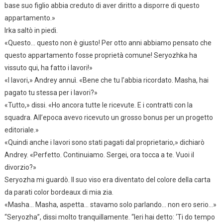
base suo figlio abbia creduto di aver diritto a disporre di questo
appartamento.»
Irka saltò in piedi.
«Questo… questo non è giusto! Per otto anni abbiamo pensato che
questo appartamento fosse proprietà comune! Seryozhka ha
vissuto qui, ha fatto i lavori!»
«I lavori,» Andrey annuì. «Bene che tu l’abbia ricordato. Masha, hai
pagato tu stessa per i lavori?»
«Tutto,» dissi. «Ho ancora tutte le ricevute. E i contratti con la
squadra. All’epoca avevo ricevuto un grosso bonus per un progetto
editoriale.»
«Quindi anche i lavori sono stati pagati dal proprietario,» dichiarò
Andrey. «Perfetto. Continuiamo. Sergei, ora tocca a te. Vuoi il
divorzio?»
Seryozha mi guardò. Il suo viso era diventato del colore della carta
da parati color bordeaux di mia zia.
«Masha… Masha, aspetta… stavamo solo parlando… non ero serio…»
“Seryozha”, dissi molto tranquillamente. “Ieri hai detto: ‘Ti do tempo