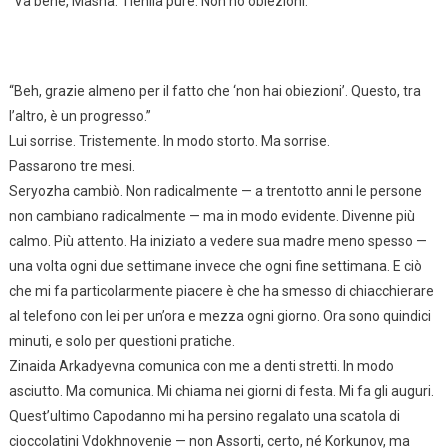
“Va bene, Masha. Tienila pure. Non ho obiezioni.”
“Beh, grazie almeno per il fatto che ‘non hai obiezioni’. Questo, tra
l’altro, è un progresso.”
Lui sorrise. Tristemente. In modo storto. Ma sorrise.
Passarono tre mesi.
Seryozha cambiò. Non radicalmente — a trentotto anni le persone
non cambiano radicalmente — ma in modo evidente. Divenne più
calmo. Più attento. Ha iniziato a vedere sua madre meno spesso —
una volta ogni due settimane invece che ogni fine settimana. E ciò
che mi fa particolarmente piacere è che ha smesso di chiacchierare
al telefono con lei per un’ora e mezza ogni giorno. Ora sono quindici
minuti, e solo per questioni pratiche.
Zinaida Arkadyevna comunica con me a denti stretti. In modo
asciutto. Ma comunica. Mi chiama nei giorni di festa. Mi fa gli auguri.
Quest’ultimo Capodanno mi ha persino regalato una scatola di
cioccolatini Vdokhnovenie — non Assorti, certo, né Korkunov, ma