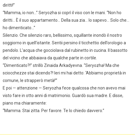
diritti!”
“Mamma, io non…” Seryozha si coprì il viso con le mani. “Non ho
diritti… È il suo appartamento… Della sua zia… Io sapevo… Solo che…
ho dimenticato…”
Silenzio. Che silenzio raro, bellissimo, squillante inondò il nostro
soggiorno in quell’istante. Sentii persino il ticchettio dell’orologio a
pendolo. L’acqua che gocciolava dal rubinetto in cucina. Il bassotto
del vicino che abbaiava da qualche parte in cortile.
“Dimenticato?!” strillò Zinaida Arkadyevna. “Seryozha! Ma che
sciocchezze stai dicendo?! Ieri mi hai detto: ‘Abbiamo proprietà in
comune, le strapperò metà!’”
E poi — attenzione — Seryozha fece qualcosa che non avevo mai
visto fare in otto anni di matrimonio. Guardò sua madre. E disse,
piano ma chiaramente:
“Mamma. Stai zitta. Per favore. Te lo chiedo davvero.”