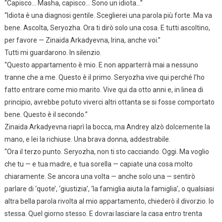
“Capisco… Masha, capisco… Sono un idiota…”
“Idiota è una diagnosi gentile. Sceglierei una parola più forte. Ma va
bene. Ascolta, Seryozha. Ora ti dirò solo una cosa. E tutti ascoltino,
per favore — Zinaida Arkadyevna, Irina, anche voi.”
Tutti mi guardarono. In silenzio.
“Questo appartamento è mio. E non apparterrà mai a nessuno
tranne che a me. Questo è il primo. Seryozha vive qui perché l’ho
fatto entrare come mio marito. Vive qui da otto anni e, in linea di
principio, avrebbe potuto viverci altri ottanta se si fosse comportato
bene. Questo è il secondo.”
Zinaida Arkadyevna riaprì la bocca, ma Andrey alzò dolcemente la
mano, e lei la richiuse. Una brava donna, addestrabile.
“Ora il terzo punto. Seryozha, non ti sto cacciando. Oggi. Ma voglio
che tu — e tua madre, e tua sorella — capiate una cosa molto
chiaramente. Se ancora una volta — anche solo una — sentirò
parlare di ‘quote’, ‘giustizia’, ‘la famiglia aiuta la famiglia’, o qualsiasi
altra bella parola rivolta al mio appartamento, chiederò il divorzio. Io
stessa. Quel giorno stesso. E dovrai lasciare la casa entro trenta