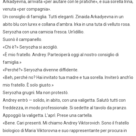
Arkadyevna, arrivata «per aiutare con le pratiche», e sua sorella Irina,
venuta «per compagnia».
Un consiglio di famiglia. Tutti eleganti. Zinaida Arkadyevna in un
abito blu con lurex e collana d’ambra. Irka in una tuta di velluto rosa.
Seryozha con una camicia fresca. Un’idillio.
Suonò il campanello.
«Chi è?» Seryozha si accigliò.
«È mio fratello. Andrey. Parteciperà oggi al nostro consiglio di
famiglia.»
«Perché?» Seryozha divenne diffidente.
«Beh, perché no? Hai invitato tua madre e tua sorella. Inviterò anch’io
mio fratello. È solo giusto.»
Seryozha grugnì. Ma non protestò.
Andrey entrò — solido, in abito, con una valigetta. Salutò tutti con
freddezza, in modo professionale. Si sedette al tavolo da pranzo.
Appoggiò la valigetta. L’aprì. Prese una cartella.
«Bene. Cari presenti. Mi chiamo Andrey Viktorovich. Sono il fratello
biologico di Maria Viktorovna e suo rappresentante per procura in