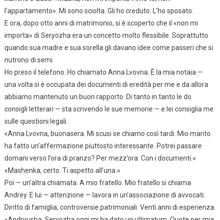
l’appartamento». Mi sono sciolta. Gli ho creduto. L’ho sposato.
E ora, dopo otto anni di matrimonio, si è scoperto che il «non mi
importa» di Seryozha era un concetto molto flessibile. Soprattutto
quando sua madre e sua sorella gli davano idee come passeri che si
nutrono di semi.
Ho preso il telefono. Ho chiamato Anna Lvovna. È la mia notaia —
una volta si è occupata dei documenti di eredità per me e da allora
abbiamo mantenuto un buon rapporto. Di tanto in tanto le do
consigli letterari — sta scrivendo le sue memorie — e lei consiglia me
sulle questioni legali.
«Anna Lvovna, buonasera. Mi scusi se chiamo così tardi. Mio marito
ha fatto un’affermazione piuttosto interessante. Potrei passare
domani verso l’ora di pranzo? Per mezz’ora. Con i documenti.»
«Mashenka, certo. Ti aspetto all’una.»
Poi — un’altra chiamata. A mio fratello. Mio fratello si chiama
Andrey. E lui — attenzione — lavora in un’associazione di avvocati.
Diritto di famiglia, controversie patrimoniali. Venti anni di esperienza.
«Andryusha. Seryozha oggi mi ha dato un ultimatum. Quote per mia