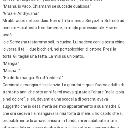
“Masha, io vado. Chiamami se succede qualcosa.”
“Grazie, Andryusha.”
Mi abbracciò nel corridoio. Non offrì la mano a Seryozha. Si limitò ad
annuire – piuttosto freddamente, in modo professionale. E se ne
andò.
Io e Seryozha restammo soli. In cucina. Lui sedeva con la testa china.
Io versai il tè — due bicchieri, nei portabicchieri di ottone. Presi la
torta. Gli tagliai una fetta. La misi su un piatto.
“Mangia.”
“Masha…”
“Ho detto mangia. Si raffredderà.”
Cominciò a mangiare. In silenzio. Lo guardai — quest’uomo adulto di
trentotto anni che otto anni fa mi aveva giurato all’altare “nella gioia
e nel dolore”, e ieri, davanti a una scodella di borscht, aveva
suggerito che io dessi metà del mio appartamento a sua madre. E
che ora sedeva lì e mangiava la mia torta di mele. E ho capito che sì,
probabilmente lo amavo ancora. In fondo, mi ero abituata a lui, in
otto anni. Ma qualcosa dentro di me si era rotto per sempre dopo