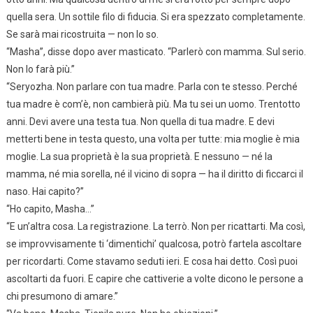
quella sera. Un sottile filo di fiducia. Si era spezzato completamente.
Se sarà mai ricostruita — non lo so.
“Masha”, disse dopo aver masticato. “Parlerò con mamma. Sul serio.
Non lo farà più.”
“Seryozha. Non parlare con tua madre. Parla con te stesso. Perché
tua madre è com’è, non cambierà più. Ma tu sei un uomo. Trentotto
anni. Devi avere una testa tua. Non quella di tua madre. E devi
metterti bene in testa questo, una volta per tutte: mia moglie è mia
moglie. La sua proprietà è la sua proprietà. E nessuno — né la
mamma, né mia sorella, né il vicino di sopra — ha il diritto di ficcarci il
naso. Hai capito?”
“Ho capito, Masha…”
“E un’altra cosa. La registrazione. La terrò. Non per ricattarti. Ma così,
se improvvisamente ti ‘dimentichi’ qualcosa, potrò fartela ascoltare
per ricordarti. Come stavamo seduti ieri. E cosa hai detto. Così puoi
ascoltarti da fuori. E capire che cattiverie a volte dicono le persone a
chi presumono di amare.”