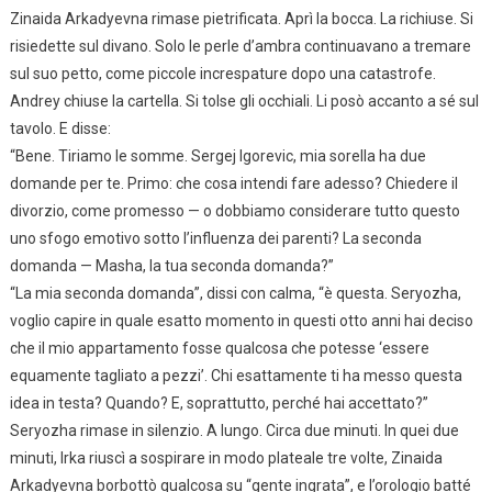
Zinaida Arkadyevna rimase pietrificata. Aprì la bocca. La richiuse. Si
risiedette sul divano. Solo le perle d’ambra continuavano a tremare
sul suo petto, come piccole increspature dopo una catastrofe.
Andrey chiuse la cartella. Si tolse gli occhiali. Li posò accanto a sé sul
tavolo. E disse:
“Bene. Tiriamo le somme. Sergej Igorevic, mia sorella ha due
domande per te. Primo: che cosa intendi fare adesso? Chiedere il
divorzio, come promesso — o dobbiamo considerare tutto questo
uno sfogo emotivo sotto l’influenza dei parenti? La seconda
domanda — Masha, la tua seconda domanda?”
“La mia seconda domanda”, dissi con calma, “è questa. Seryozha,
voglio capire in quale esatto momento in questi otto anni hai deciso
che il mio appartamento fosse qualcosa che potesse ‘essere
equamente tagliato a pezzi’. Chi esattamente ti ha messo questa
idea in testa? Quando? E, soprattutto, perché hai accettato?”
Seryozha rimase in silenzio. A lungo. Circa due minuti. In quei due
minuti, Irka riuscì a sospirare in modo plateale tre volte, Zinaida
Arkadyevna borbottò qualcosa su “gente ingrata”, e l’orologio batté