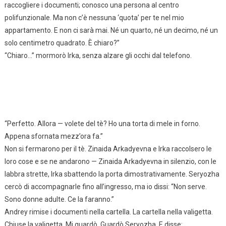
raccogliere i documenti; conosco una persona al centro
polifunzionale. Ma non c’è nessuna ‘quota’ per te nel mio
appartamento. E non ci sarà mai. Né un quarto, né un decimo, né un
solo centimetro quadrato. È chiaro?”
“Chiaro…” mormorò Irka, senza alzare gli occhi dal telefono.
“Perfetto. Allora — volete del tè? Ho una torta di mele in forno.
Appena sfornata mezz’ora fa.”
Non si fermarono per il tè. Zinaida Arkadyevna e Irka raccolsero le
loro cose e se ne andarono — Zinaida Arkadyevna in silenzio, con le
labbra strette, Irka sbattendo la porta dimostrativamente. Seryozha
cercò di accompagnarle fino all’ingresso, ma io dissi: “Non serve.
Sono donne adulte. Ce la faranno.”
Andrey rimise i documenti nella cartella. La cartella nella valigetta.
Chiuse la valigetta. Mi guardò. Guardò Seryozha. E disse: