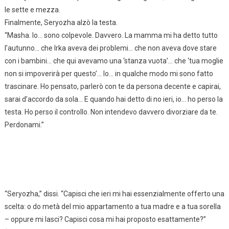
le sette e mezza.
Finalmente, Seryozha alzò la testa.
“Masha. Io… sono colpevole. Davvero. La mamma mi ha detto tutto
l’autunno… che Irka aveva dei problemi… che non aveva dove stare
con i bambini… che qui avevamo una ‘stanza vuota’… che ‘tua moglie
non si impoverirà per questo’… Io… in qualche modo mi sono fatto
trascinare. Ho pensato, parlerò con te da persona decente e capirai,
sarai d’accordo da sola… E quando hai detto di no ieri, io… ho perso la
testa. Ho perso il controllo. Non intendevo davvero divorziare da te.
Perdonami.”
“Seryozha,” dissi. “Capisci che ieri mi hai essenzialmente offerto una
scelta: o do metà del mio appartamento a tua madre e a tua sorella
– oppure mi lasci? Capisci cosa mi hai proposto esattamente?”