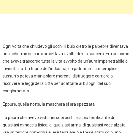
Ogni volta che chiudevo gli occhi, il buio dietro le palpebre diventava
uno schermo su cui si proiettava il volto di mio suocero. Era un uomo
che aveva trascorso tutta la vita avvolto da un’aura impenetrabile di
invincibilità. Un titano dell’industria, un patriarca il cui semplice
sussurro poteva manipolare mercati, distruggere carriere o
riscrivere le leggi della città per adattarle ai bisogni del suo
conglomerato.
Eppure, quella notte, la maschera si era spezzata.
La paura che avevo visto nei suoi occhi era più terrificante di
qualsiasi minaccia fisica, di qualsiasi arma, di qualsiasi voce alzata.
Era un terrore primordiale, esistenziale. Se fosse stato solo uno