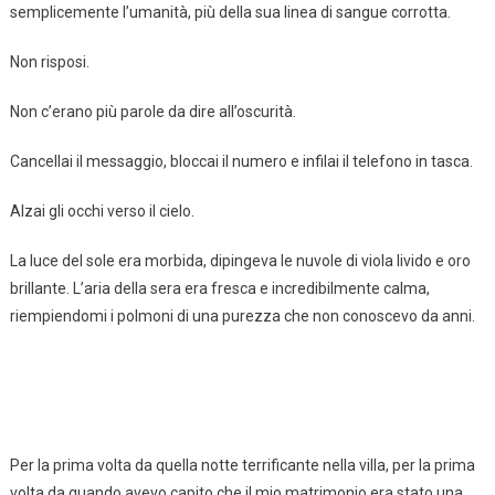
semplicemente l’umanità, più della sua linea di sangue corrotta.
Non risposi.
Non c’erano più parole da dire all’oscurità.
Cancellai il messaggio, bloccai il numero e infilai il telefono in tasca.
Alzai gli occhi verso il cielo.
La luce del sole era morbida, dipingeva le nuvole di viola livido e oro
brillante. L’aria della sera era fresca e incredibilmente calma,
riempiendomi i polmoni di una purezza che non conoscevo da anni.
Per la prima volta da quella notte terrificante nella villa, per la prima
volta da quando avevo capito che il mio matrimonio era stato una