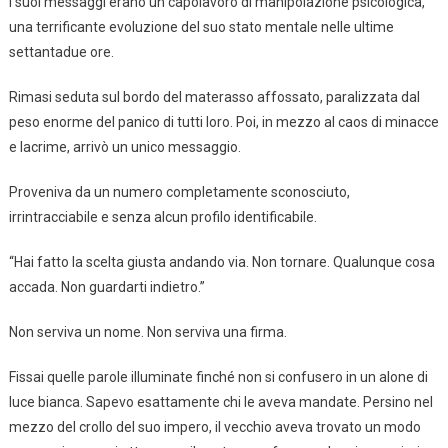
I suoi messaggi erano un capolavoro di manipolazione psicologica,
una terrificante evoluzione del suo stato mentale nelle ultime
settantadue ore.
Rimasi seduta sul bordo del materasso affossato, paralizzata dal
peso enorme del panico di tutti loro. Poi, in mezzo al caos di minacce
e lacrime, arrivò un unico messaggio.
Proveniva da un numero completamente sconosciuto,
irrintracciabile e senza alcun profilo identificabile.
“Hai fatto la scelta giusta andando via. Non tornare. Qualunque cosa
accada. Non guardarti indietro.”
Non serviva un nome. Non serviva una firma.
Fissai quelle parole illuminate finché non si confusero in un alone di
luce bianca. Sapevo esattamente chi le aveva mandate. Persino nel
mezzo del crollo del suo impero, il vecchio aveva trovato un modo