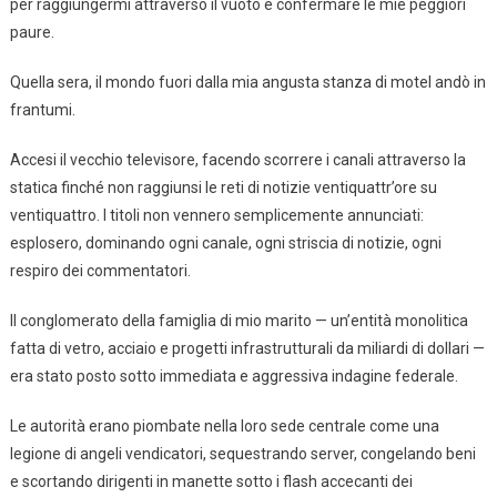
per raggiungermi attraverso il vuoto e confermare le mie peggiori
paure.
Quella sera, il mondo fuori dalla mia angusta stanza di motel andò in
frantumi.
Accesi il vecchio televisore, facendo scorrere i canali attraverso la
statica finché non raggiunsi le reti di notizie ventiquattr’ore su
ventiquattro. I titoli non vennero semplicemente annunciati:
esplosero, dominando ogni canale, ogni striscia di notizie, ogni
respiro dei commentatori.
Il conglomerato della famiglia di mio marito — un’entità monolitica
fatta di vetro, acciaio e progetti infrastrutturali da miliardi di dollari —
era stato posto sotto immediata e aggressiva indagine federale.
Le autorità erano piombate nella loro sede centrale come una
legione di angeli vendicatori, sequestrando server, congelando beni
e scortando dirigenti in manette sotto i flash accecanti dei