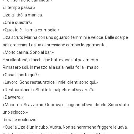
«Tu… sei molto cambiata.»
«Il tempo passa.»
Liza gli tirò la manica.
«Chi è questa?»
«Questa è… la mia ex-moglie.»
Liza scrutò Marina con uno sguardo femminile veloce. Dalle scarpe
agli orecchini. La sua espressione cambiò leggermente.
«Molto carina. Sono al bar.»
E si allontanò, i tacchi che battevano sul pavimento.
Rimasero soli. In mezzo alla sala, nella folla—ma soli.
«Cosa ti porta qui?»
«Lavoro. Sono restauratrice. I miei clienti sono qui.»
«Restauratrice?» Sbatte le palpebre. «Davvero?»
«Davvero.»
«Marina…» Si avvicinò. Odorava di cognac. «Devo dirtelo. Sono stato
uno sciocco.»
Rimase in silenzio.
«Quella Liza è un incubo. Vuota. Non sa nemmeno friggere le uova.