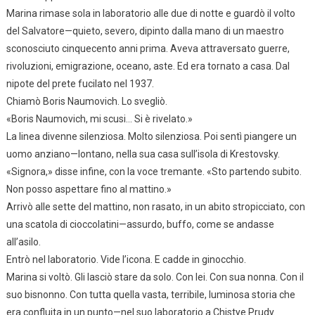
Marina rimase sola in laboratorio alle due di notte e guardò il volto
del Salvatore—quieto, severo, dipinto dalla mano di un maestro
sconosciuto cinquecento anni prima. Aveva attraversato guerre,
rivoluzioni, emigrazione, oceano, aste. Ed era tornato a casa. Dal
nipote del prete fucilato nel 1937.
Chiamò Boris Naumovich. Lo svegliò.
«Boris Naumovich, mi scusi… Si è rivelato.»
La linea divenne silenziosa. Molto silenziosa. Poi sentì piangere un
uomo anziano—lontano, nella sua casa sull’isola di Krestovsky.
«Signora,» disse infine, con la voce tremante. «Sto partendo subito.
Non posso aspettare fino al mattino.»
Arrivò alle sette del mattino, non rasato, in un abito stropicciato, con
una scatola di cioccolatini—assurdo, buffo, come se andasse
all’asilo.
Entrò nel laboratorio. Vide l’icona. E cadde in ginocchio.
Marina si voltò. Gli lasciò stare da solo. Con lei. Con sua nonna. Con il
suo bisnonno. Con tutta quella vasta, terribile, luminosa storia che
era confluita in un punto—nel suo laboratorio a Chistye Prudy.