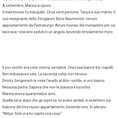
A settembre, Marina si sposò.
Il matrimonio fu tranquillo. Circa venti persone. Tanya e suo marito. Il
suo insegnante dello Stroganov. Boris Naumovich, venuto
appositamente da Pietroburgo. Alcuni monaci del monastero per cui
lavorava—stavano seduti in un angolo, bevendo timidamente mors.
Il suo vestito era color crema, semplice. Una rosa bianca tra i capelli.
Non indossava il velo. La seconda volta, non serviva.
Dmitry Sergeevich le mise l’anello al dito—sottile, in oro bianco.
Nessuna pietra. Sapeva che non le piaceva il luccichio.
Marina aveva quarantadue anni.
Quella sera, dopo che gli ospiti se ne erano andati, si sedettero sul
balcone del loro nuovo appartamento, bevendo vino. In silenzio.
“Mitya. Solo ora ho capito una cosa.”