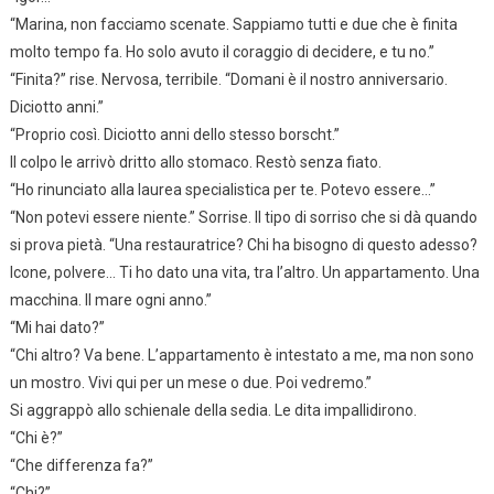
“Marina, non facciamo scenate. Sappiamo tutti e due che è finita
molto tempo fa. Ho solo avuto il coraggio di decidere, e tu no.”
“Finita?” rise. Nervosa, terribile. “Domani è il nostro anniversario.
Diciotto anni.”
“Proprio così. Diciotto anni dello stesso borscht.”
Il colpo le arrivò dritto allo stomaco. Restò senza fiato.
“Ho rinunciato alla laurea specialistica per te. Potevo essere…”
“Non potevi essere niente.” Sorrise. Il tipo di sorriso che si dà quando
si prova pietà. “Una restauratrice? Chi ha bisogno di questo adesso?
Icone, polvere… Ti ho dato una vita, tra l’altro. Un appartamento. Una
macchina. Il mare ogni anno.”
“Mi hai dato?”
“Chi altro? Va bene. L’appartamento è intestato a me, ma non sono
un mostro. Vivi qui per un mese o due. Poi vedremo.”
Si aggrappò allo schienale della sedia. Le dita impallidirono.
“Chi è?”
“Che differenza fa?”
“Chi?”