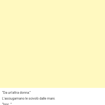
“Da un’altra donna.”
L’asciugamano le scivolò dalle mani.
“Igor…”