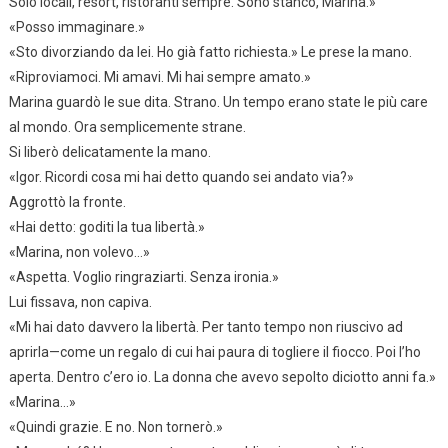
Solo locali, resort, ristoranti sempre. Sono stanco, Marina.»
«Posso immaginare.»
«Sto divorziando da lei. Ho già fatto richiesta.» Le prese la mano.
«Riproviamoci. Mi amavi. Mi hai sempre amato.»
Marina guardò le sue dita. Strano. Un tempo erano state le più care
al mondo. Ora semplicemente strane.
Si liberò delicatamente la mano.
«Igor. Ricordi cosa mi hai detto quando sei andato via?»
Aggrottò la fronte.
«Hai detto: goditi la tua libertà.»
«Marina, non volevo…»
«Aspetta. Voglio ringraziarti. Senza ironia.»
Lui fissava, non capiva.
«Mi hai dato davvero la libertà. Per tanto tempo non riuscivo ad
aprirla—come un regalo di cui hai paura di togliere il fiocco. Poi l’ho
aperta. Dentro c’ero io. La donna che avevo sepolto diciotto anni fa.»
«Marina…»
«Quindi grazie. E no. Non tornerò.»