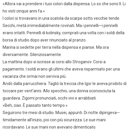
«Allora vai a prendere i tuoi colori dalla dispensa. Lo so che sono lì. Li
ho visti cinque anni fa.»
I colori si trovavano in una scatola da scarpe sotto vecchie tende.
Secchi, metà irrimediabilmente rovinati. Ma i pennelli—i pennelli
erano intatti. Pennelli di kolinsky, comprati una volta con i soldi della
borsa di studio dopo aver rinunciato al pranzo.
Marina si sedette per terra nella dispensa e pianse. Ma ora
diversamente. Silenziosamente.
La mattina dopo si iscrisse ai corsi allo Stroganov. Corsi a
pagamento. I soldi erano gli ultimi che aveva risparmiato per una
vacanza che ormai non serviva più.
Andò dalla parrucchiera. Tagliò la treccia che Igor le aveva proibito di
toccare per vent’anni. Allo specchio, una donna sconosciuta la
guardava. Zigomi pronunciati, occhi vivi e arrabbiati.
«Beh, ciao. È passato tanto tempo.»
Seguirono tre mesi di studio. Musei, appunti. Di notte dipingeva—
timidamente all’inizio, poi con più sicurezza. Le sue mani
ricordavano. Le sue mani non avevano dimenticato.