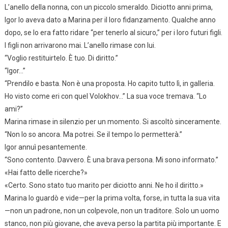
L’anello della nonna, con un piccolo smeraldo. Diciotto anni prima,
Igor lo aveva dato a Marina per il loro fidanzamento. Qualche anno
dopo, se lo era fatto ridare “per tenerlo al sicuro,” per i loro futuri figli.
I figli non arrivarono mai. L’anello rimase con lui.
“Voglio restituirtelo. È tuo. Di diritto.”
“Igor…”
“Prendilo e basta. Non è una proposta. Ho capito tutto lì, in galleria.
Ho visto come eri con quel Volokhov…” La sua voce tremava. “Lo
ami?”
Marina rimase in silenzio per un momento. Si ascoltò sinceramente.
“Non lo so ancora. Ma potrei. Se il tempo lo permetterà.”
Igor annuì pesantemente.
“Sono contento. Davvero. È una brava persona. Mi sono informato.”
«Hai fatto delle ricerche?»
«Certo. Sono stato tuo marito per diciotto anni. Ne ho il diritto.»
Marina lo guardò e vide—per la prima volta, forse, in tutta la sua vita
—non un padrone, non un colpevole, non un traditore. Solo un uomo
stanco, non più giovane, che aveva perso la partita più importante. E