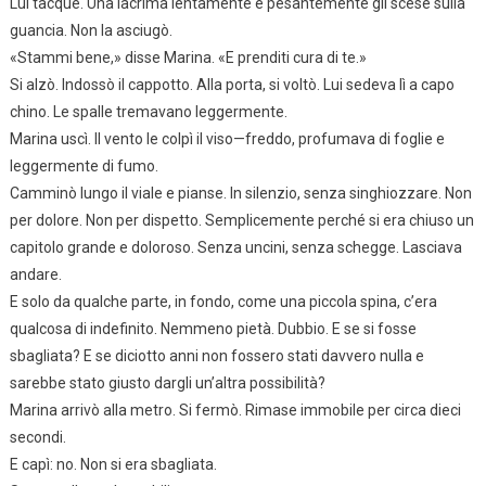
Lui tacque. Una lacrima lentamente e pesantemente gli scese sulla
guancia. Non la asciugò.
«Stammi bene,» disse Marina. «E prenditi cura di te.»
Si alzò. Indossò il cappotto. Alla porta, si voltò. Lui sedeva lì a capo
chino. Le spalle tremavano leggermente.
Marina uscì. Il vento le colpì il viso—freddo, profumava di foglie e
leggermente di fumo.
Camminò lungo il viale e pianse. In silenzio, senza singhiozzare. Non
per dolore. Non per dispetto. Semplicemente perché si era chiuso un
capitolo grande e doloroso. Senza uncini, senza schegge. Lasciava
andare.
E solo da qualche parte, in fondo, come una piccola spina, c’era
qualcosa di indefinito. Nemmeno pietà. Dubbio. E se si fosse
sbagliata? E se diciotto anni non fossero stati davvero nulla e
sarebbe stato giusto dargli un’altra possibilità?
Marina arrivò alla metro. Si fermò. Rimase immobile per circa dieci
secondi.
E capì: no. Non si era sbagliata.