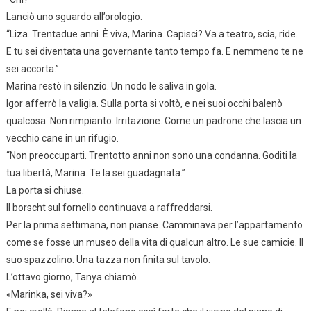
Lanciò uno sguardo all’orologio.
“Liza. Trentadue anni. È viva, Marina. Capisci? Va a teatro, scia, ride.
E tu sei diventata una governante tanto tempo fa. E nemmeno te ne
sei accorta.”
Marina restò in silenzio. Un nodo le saliva in gola.
Igor afferrò la valigia. Sulla porta si voltò, e nei suoi occhi balenò
qualcosa. Non rimpianto. Irritazione. Come un padrone che lascia un
vecchio cane in un rifugio.
“Non preoccuparti. Trentotto anni non sono una condanna. Goditi la
tua libertà, Marina. Te la sei guadagnata.”
La porta si chiuse.
Il borscht sul fornello continuava a raffreddarsi.
Per la prima settimana, non pianse. Camminava per l’appartamento
come se fosse un museo della vita di qualcun altro. Le sue camicie. Il
suo spazzolino. Una tazza non finita sul tavolo.
L’ottavo giorno, Tanya chiamò.
«Marinka, sei viva?»