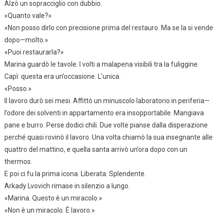
Alzò un sopracciglio con dubbio.
«Quanto vale?»
«Non posso dirlo con precisione prima del restauro. Ma se la si vende
dopo—molto.»
«Puoi restaurarla?»
Marina guardò le tavole. I volti a malapena visibili tra la fuliggine.
Capì: questa era un’occasione. L’unica.
«Posso.»
Il lavoro durò sei mesi. Affittò un minuscolo laboratorio in periferia—
l’odore dei solventi in appartamento era insopportabile. Mangiava
pane e burro. Perse dodici chili. Due volte pianse dalla disperazione
perché quasi rovinò il lavoro. Una volta chiamò la sua insegnante alle
quattro del mattino, e quella santa arrivò un’ora dopo con un
thermos.
E poi ci fu la prima icona. Liberata. Splendente.
Arkady Lvovich rimase in silenzio a lungo.
«Marina. Questo è un miracolo.»
«Non è un miracolo. È lavoro.»