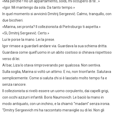
«Ma perché? Ho un appartamento, soldi, mi occuperò di te…»
«Igor. Mi mantengo da sola. Da tanto tempo.»
In quel momento si avvicinò Dmitrij Sergeevič. Calmo, tranquillo, con
due bicchieri.
«Marina, sei pronta? Il collezionista di Pietroburgo ti aspetta.»
«Sì, Dmitrij Sergeevič. Certo.»
Lui le porse la mano. Lei la prese.
Igor rimase a guardarli andare via. Guardava la sua schiena dritta.
Guardava come quell’uomo in un abito costoso si chinava rispettoso
verso di lei.
Al bar, Liza lo stava rimproverando per qualcosa. Non sentiva.
Sulla soglia, Marina si voltò un attimo. E no, non trionfante. Salutava
semplicemente. Come si saluta chi si è lasciato molto tempo fa e
senza rancore.
Il collezionista si rivelò essere un uomo corpulento, dai capelli grigi,
con occhi azzurri infantili. Boris Naumovich. Le baciò la mano in
modo antiquato, con un inchino, e la chiamò “madam” senza ironia.
“Dmitry Sergeevich mi ha raccontato meraviglie su di lei. Non gli