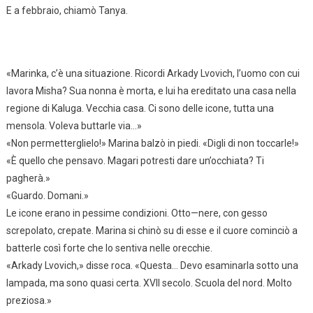
E a febbraio, chiamò Tanya.
«Marinka, c’è una situazione. Ricordi Arkady Lvovich, l’uomo con cui
lavora Misha? Sua nonna è morta, e lui ha ereditato una casa nella
regione di Kaluga. Vecchia casa. Ci sono delle icone, tutta una
mensola. Voleva buttarle via…»
«Non permetterglielo!» Marina balzò in piedi. «Digli di non toccarle!»
«È quello che pensavo. Magari potresti dare un’occhiata? Ti
pagherà.»
«Guardo. Domani.»
Le icone erano in pessime condizioni. Otto—nere, con gesso
screpolato, crepate. Marina si chinò su di esse e il cuore cominciò a
batterle così forte che lo sentiva nelle orecchie.
«Arkady Lvovich,» disse roca. «Questa… Devo esaminarla sotto una
lampada, ma sono quasi certa. XVII secolo. Scuola del nord. Molto
preziosa.»