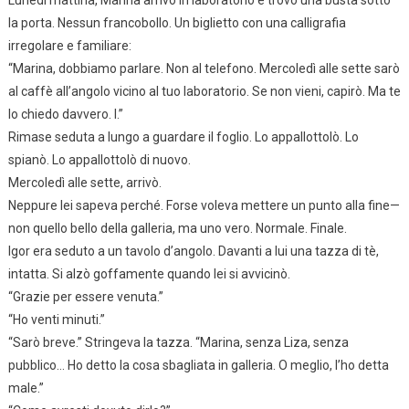
Lunedì mattina, Marina arrivò in laboratorio e trovò una busta sotto
la porta. Nessun francobollo. Un biglietto con una calligrafia
irregolare e familiare:
“Marina, dobbiamo parlare. Non al telefono. Mercoledì alle sette sarò
al caffè all’angolo vicino al tuo laboratorio. Se non vieni, capirò. Ma te
lo chiedo davvero. I.”
Rimase seduta a lungo a guardare il foglio. Lo appallottolò. Lo
spianò. Lo appallottolò di nuovo.
Mercoledì alle sette, arrivò.
Neppure lei sapeva perché. Forse voleva mettere un punto alla fine—
non quello bello della galleria, ma uno vero. Normale. Finale.
Igor era seduto a un tavolo d’angolo. Davanti a lui una tazza di tè,
intatta. Si alzò goffamente quando lei si avvicinò.
“Grazie per essere venuta.”
“Ho venti minuti.”
“Sarò breve.” Stringeva la tazza. “Marina, senza Liza, senza
pubblico… Ho detto la cosa sbagliata in galleria. O meglio, l’ho detta
male.”