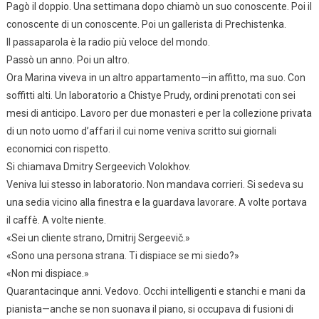
Pagò il doppio. Una settimana dopo chiamò un suo conoscente. Poi il
conoscente di un conoscente. Poi un gallerista di Prechistenka.
Il passaparola è la radio più veloce del mondo.
Passò un anno. Poi un altro.
Ora Marina viveva in un altro appartamento—in affitto, ma suo. Con
soffitti alti. Un laboratorio a Chistye Prudy, ordini prenotati con sei
mesi di anticipo. Lavoro per due monasteri e per la collezione privata
di un noto uomo d’affari il cui nome veniva scritto sui giornali
economici con rispetto.
Si chiamava Dmitry Sergeevich Volokhov.
Veniva lui stesso in laboratorio. Non mandava corrieri. Si sedeva su
una sedia vicino alla finestra e la guardava lavorare. A volte portava
il caffè. A volte niente.
«Sei un cliente strano, Dmitrij Sergeevič.»
«Sono una persona strana. Ti dispiace se mi siedo?»
«Non mi dispiace.»
Quarantacinque anni. Vedovo. Occhi intelligenti e stanchi e mani da
pianista—anche se non suonava il piano, si occupava di fusioni di