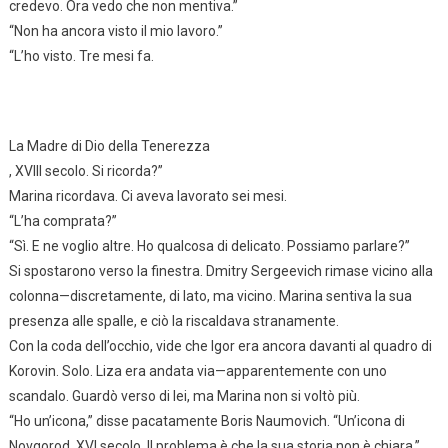
credevo. Ora vedo che non mentiva.”
“Non ha ancora visto il mio lavoro.”
“L’ho visto. Tre mesi fa.
La Madre di Dio della Tenerezza
, XVIII secolo. Si ricorda?”
Marina ricordava. Ci aveva lavorato sei mesi.
“L’ha comprata?”
“Sì. E ne voglio altre. Ho qualcosa di delicato. Possiamo parlare?”
Si spostarono verso la finestra. Dmitry Sergeevich rimase vicino alla
colonna—discretamente, di lato, ma vicino. Marina sentiva la sua
presenza alle spalle, e ciò la riscaldava stranamente.
Con la coda dell’occhio, vide che Igor era ancora davanti al quadro di
Korovin. Solo. Liza era andata via—apparentemente con uno
scandalo. Guardò verso di lei, ma Marina non si voltò più.
“Ho un’icona,” disse pacatamente Boris Naumovich. “Un’icona di
Novgorod. XVI secolo. Il problema è che la sua storia non è chiara.”