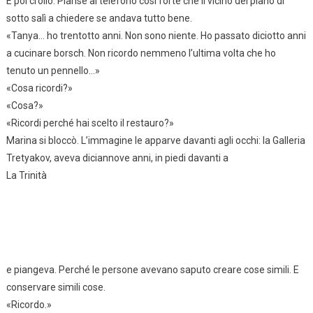
E poi crollò. Pianse al telefono così forte che il vicino del piano di
sotto salì a chiedere se andava tutto bene.
«Tanya… ho trentotto anni. Non sono niente. Ho passato diciotto anni
a cucinare borsch. Non ricordo nemmeno l’ultima volta che ho
tenuto un pennello…»
«Cosa ricordi?»
«Cosa?»
«Ricordi perché hai scelto il restauro?»
Marina si bloccò. L’immagine le apparve davanti agli occhi: la Galleria
Tretyakov, aveva diciannove anni, in piedi davanti a
La Trinità
e piangeva. Perché le persone avevano saputo creare cose simili. E
conservare simili cose.
«Ricordo.»